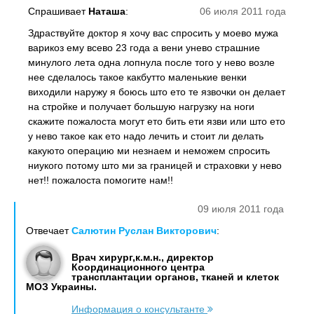
Спрашивает
Наташа
:
06 июля 2011 года
Здраствуйте доктор я хочу вас спросить у моево мужа
варикоз ему всево 23 года а вени унево страшние
минулого лета одна лопнула после того у нево возле
нее сделалось такое какбутто маленькие венки
виходили наружу я боюсь што ето те язвочки он делает
на стройке и получает большую нагрузку на ноги
скажите пожалоста могут ето бить ети язви или што ето
у нево такое как ето надо лечить и стоит ли делать
какуюто операцию ми незнаем и неможем спросить
ниукого потому што ми за границей и страховки у нево
нет!! пожалоста помогите нам!!
09 июля 2011 года
Отвечает
Салютин Руслан Викторович
:
Врач хирург,к.м.н., директор
Координационного центра
трансплантации органов, тканей и клеток
МОЗ Украины.
Информация о консультанте