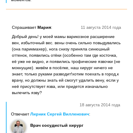
Спрашивает
Мария
:
11 августа 2014 года
Добрый день! у моей мамы варикозное расширение
вен, избыточный вес. вены очень сильно повыдувались
(она парикмахер), нога снизу приняла синюшный
оттенок, появились отёки (особенно там где косточка,
её уже не видно, и появились трофические язвочки (не
мокнущие). живём в посёлке, наш хирург ничего не
знает, только руками разводит!хотим поехать в город,к
врачу, но должны знать ей смогут удалить вену, если у
неё присутствует язва, или придется изначально
вылечить язву?
18 августа 2014 года
Отвечает
Лирник Сергей Вилленович
:
Врач сосудистый хирург