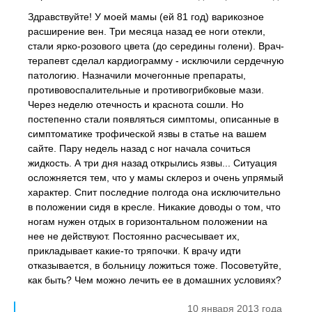
Здравствуйте! У моей мамы (ей 81 год) варикозное
расширение вен. Три месяца назад ее ноги отекли,
стали ярко-розового цвета (до середины голени). Врач-
терапевт сделал кардиограмму - исключили сердечную
патологию. Назначили мочегонные препараты,
противовоспалительные и противогрибковые мази.
Через неделю отечность и краснота сошли. Но
постепенно стали появляться симптомы, описанные в
симптоматике трофической язвы в статье на вашем
сайте. Пару недель назад с ног начала сочиться
жидкость. А три дня назад открылись язвы... Ситуация
осложняется тем, что у мамы склероз и очень упрямый
характер. Спит последние полгода она исключительно
в положении сидя в кресле. Никакие доводы о том, что
ногам нужен отдых в горизонтальном положении на
нее не действуют. Постоянно расчесывает их,
прикладывает какие-то тряпочки. К врачу идти
отказывается, в больницу ложиться тоже. Посоветуйте,
как быть? Чем можно лечить ее в домашних условиях?
10 января 2013 года