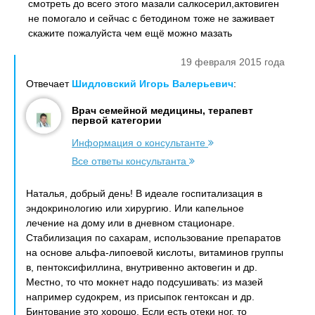
смотреть до всего этого мазали салкосерил,актовиген
не помогало и сейчас с бетодином тоже не заживает
скажите пожалуйста чем ещё можно мазать
19 февраля 2015 года
Отвечает
Шидловский Игорь Валерьевич
:
Врач семейной медицины, терапевт
первой категории
Информация о консультанте
Все ответы консультанта
Наталья, добрый день! В идеале госпитализация в
эндокринологию или хирургию. Или капельное
лечение на дому или в дневном стационаре.
Стабилизация по сахарам, использование препаратов
на основе альфа-липоевой кислоты, витаминов группы
в, пентоксифиллина, внутривенно актовегин и др.
Местно, то что мокнет надо подсушивать: из мазей
например судокрем, из присыпок гентоксан и др.
Бинтование это хорошо. Если есть отеки ног, то