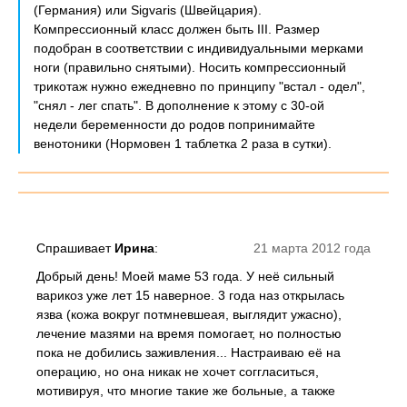
(Германия) или Sigvaris (Швейцария).
Компрессионный класс должен быть III. Размер
подобран в соответствии с индивидуальными мерками
ноги (правильно снятыми). Носить компрессионный
трикотаж нужно ежедневно по принципу "встал - одел",
"снял - лег спать". В дополнение к этому с 30-ой
недели беременности до родов попринимайте
венотоники (Нормовен 1 таблетка 2 раза в сутки).
Спрашивает
Ирина
:
21 марта 2012 года
Добрый день! Моей маме 53 года. У неё сильный
варикоз уже лет 15 наверное. 3 года наз открылась
язва (кожа вокруг потмневшеая, выглядит ужасно),
лечение мазями на время помогает, но полностью
пока не добились заживления... Настраиваю её на
операцию, но она никак не хочет соггласиться,
мотивируя, что многие такие же больные, а также