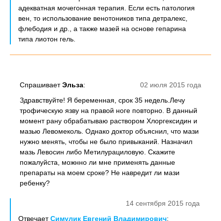
адекватная мочегонная терапия. Если есть патология
вен, то использование венотоников типа детралекс,
флебодия и др., а также мазей на основе гепарина
типа лиотон гель.
Спрашивает
Эльза
:
02 июля 2015 года
Здравствуйте! Я беременная, срок 35 недель.Лечу
трофическую язву на правой ноге повторно. В данный
момент рану обрабатываю раствором Хлоргексидин и
мазью Левомеколь. Однако доктор объяснил, что мази
нужно менять, чтобы не было привыканий. Назначил
мазь Левосин либо Метилурациловую. Скажите
пожалуйста, можнно ли мне применять данные
препараты на моем сроке? Не навредит ли мази
ребенку?
14 сентября 2015 года
Отвечает
Симулик Евгений Владимирович
: