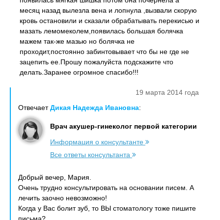
появилась мягкая шишка потом она почернела а
месяц назад вылезла вена и лопнула ,вызвали скорую
кровь остановили и сказали обрабатывать перекисью и
мазать лемомеколем,появилась большая болячка
мажем так-же мазью но болячка не
проходит,постоянно забинтовывает что бы не где не
зацепить ее.Прошу пожалуйста подскажите что
делать.Заранее огромное спасибо!!!
19 марта 2014 года
Отвечает
Дикая Надежда Ивановна
:
Врач акушер-гинеколог первой категории
Информация о консультанте
Все ответы консультанта
Добрый вечер, Мария.
Очень трудно консультировать на основании писем. А
лечить заочно невозможно!
Когда у Вас болит зуб, то ВЫ стоматологу тоже пишите
письма?