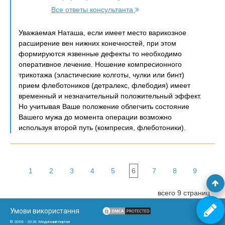
Все ответы консультанта
Уважаемая Наташа, если имеет место варикозное
расширение вен нижних конечностей, при этом
формируются язвенные дефекты то необходимо
оперативное лечение. Ношение компресионного
трикотажа (эластические колготы, чулки или бинт)
прием флеботоников (детралекс, флебодия) имеет
временный и незначительный положительный эффект.
Но учитывая Ваше положение облегчить состояние
Вашего мужа до момента операции возможно
используя второй путь (компресия, флеботоники).
1
2
3
4
5
6
7
8
9
всего 9 страниц
Умови використання
© 2006 - 2026 Медичний портал