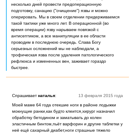
несколько дней провести предоперационную
подготовку, санацию ("очищение") язвы и можно
оперировать. Мы в своем отделении придерживаемся
такой тактики уже много лет. В операционной (во
время операции) язву нарываем повязкой с
антисептиком, а все манипуляции в ее области
проводим в последнюю очередь. Слава Богу
серьезных осложнений мы не наблюдали, а
трофическая язва после удаления патологического
рефлюкса и измененных вен, заживает гораздо
быстрее.
Спрашивает
наталья
:
13 февраля 2015 года
Моей маме 64 года отекшие ноги в районе лодыжки
мокнущие ранки,как будто клеится,хирург назначил
обработку бетодином и заматывать до колен
эластичным бинтом,пьёт варфорин и другие таблетки у
неё ещё сахарный диабет,ноги страшные тяжело