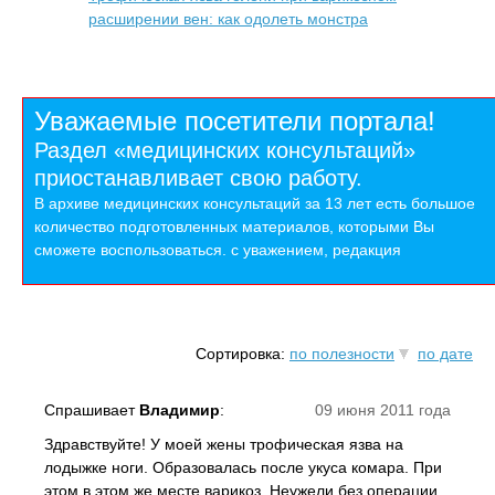
расширении вен: как одолеть монстра
Уважаемые посетители портала!
Раздел «медицинских консультаций»
приостанавливает свою работу.
В архиве медицинских консультаций за 13 лет есть большое
количество подготовленных материалов, которыми Вы
сможете воспользоваться. с уважением, редакция
Сортировка:
по полезности
по дате
Спрашивает
Владимир
:
09 июня 2011 года
Здравствуйте! У моей жены трофическая язва на
лодыжке ноги. Образовалась после укуса комара. При
этом в этом же месте варикоз. Неужели без операции