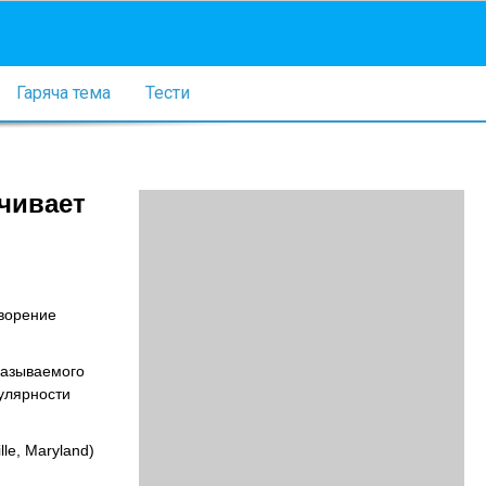
Гаряча тема
Тести
чивает
творение
называемого
пулярности
le, Maryland)