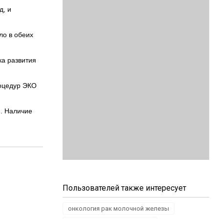
д, и
ло в обеих
а развития
роцедур ЭКО
. Наличие
Пользователей также интересует
онкология рак молочной железы