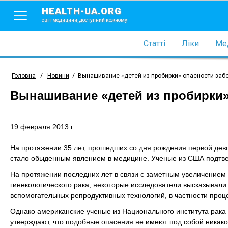
HEALTH-UA.ORG
світ медицини, доступний кожному
Статті
Ліки
Мед
Головна
/
Новини
/
Вынашивание «детей из пробирки» опасности забо
Вынашивание «детей из пробирки»
19 февраля 2013 г.
На протяжении 35 лет, прошедших со дня рождения первой дево
стало обыденным явлением в медицине. Ученые из США подтвер
На протяжении последних лет в связи с заметным увеличение
гинекологического рака, некоторые исследователи высказывали
вспомогательных репродуктивных технологий, в частности про
Однако американские ученые из Национального института рака в г
утверждают, что подобные опасения не имеют под собой никако