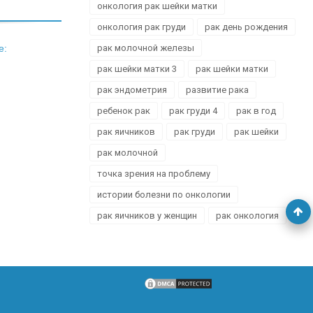
онкология рак шейки матки
онкология рак груди
рак день рождения
е:
рак молочной железы
рак шейки матки 3
рак шейки матки
рак эндометрия
развитие рака
ребенок рак
рак груди 4
рак в год
рак яичников
рак груди
рак шейки
рак молочной
точка зрения на проблему
истории болезни по онкологии
рак яичников у женщин
рак онкология