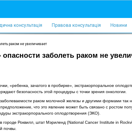
ична консультація
Правова консультація
Новини
леть раком не увеличивает
 опасности заболеть раком не увели
чки, «ребенка, зачатого в пробирке», экстракорпоральное оплодо
ждают безопасность этой процедуры с точки зрения онкологии.
м заболеваемости раком молочной железы и другими формами так 
 предположение, что это явление может быть связано с ростом по
цедуры экстракорпорального оплодотворения (ЭКО).
ороде Роквилл, штат Мэриленд (National Cancer Institute in Rockvil
й почвы.