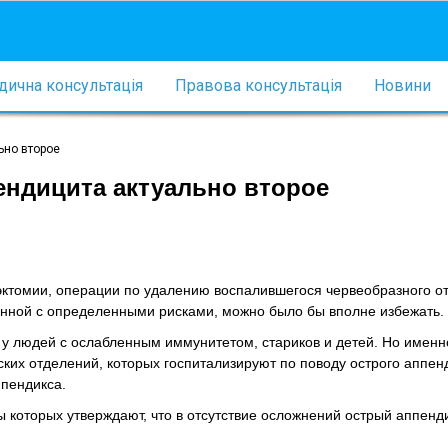
ична консультація
Правова консультація
Новини
ьно второе
пендицита актуально второе
ктомии, операции по удалению воспалившегося червеобразного от
занной с определенными рисками, можно было бы вполне избежать.
у людей с ослабленным иммунитетом, стариков и детей. Но именн
ских отделений, которых госпитализируют по поводу острого аппен
ппендикса.
ы которых утверждают, что в отсутствие осложнений острый аппенд