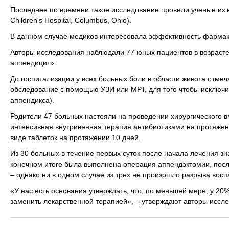
Последнее по времени такое исследование провели ученые из 
Children's Hospital, Columbus, Ohio).
В данном случае медиков интересовала эффективность фармако
Авторы исследования наблюдали 77 юных пациентов в возрасте 
аппендицит».
До госпитализации у всех больных боли в области живота отме
обследование с помощью УЗИ или МРТ, для того чтобы исключи
аппендикса).
Родители 47 больных настояли на проведении хирургического в
интенсивная внутривенная терапия антибиотиками на протяжен
виде таблеток на протяжении 10 дней.
Из 30 больных в течение первых суток после начала лечения з
конечном итоге была выполнена операция аппендэктомии, после
– однако ни в одном случае из трех не произошло разрыва вос
«У нас есть основания утверждать, что, по меньшей мере, у 
заменить лекарственной терапией», – утверждают авторы иссл