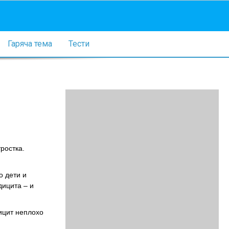
Гаряча тема
Тести
ростка.
о дети и
дицита – и
ицит неплохо