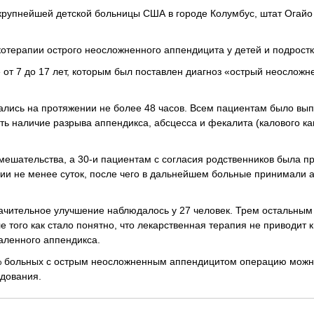
крупнейшей детской больницы США в городе Колумбус, штат Огайо 
терапии острого неосложненного аппендицита у детей и подростк
от 7 до 17 лет, которым был поставлен диагноз «острый неослож
чались на протяжении не более 48 часов. Всем пациентам было вы
ть наличие разрыва аппендикса, абсцесса и фекалита (калового к
мешательства, а 30-и пациентам с согласия родственников была п
ии не менее суток, после чего в дальнейшем больные принимали а
начительное улучшение наблюдалось у 27 человек. Трем остальным
 того как стало понятно, что лекарственная терапия не приводит 
паленного аппендикса.
20% больных с острым неосложненным аппендицитом операцию можн
едования.