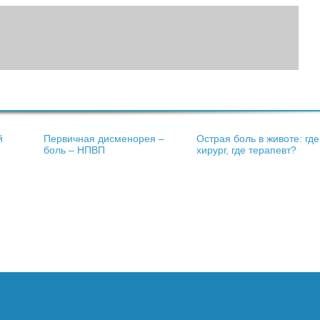
й
Первичная дисменорея –
Острая боль в животе: где
боль – НПВП
хирург, где терапевт?