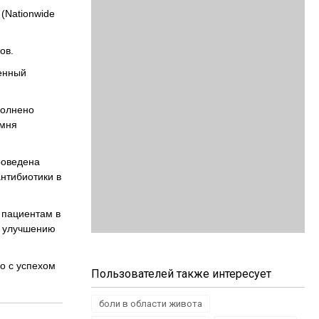
(Nationwide
ов.
ненный
полнено
амня
роведена
нтибиотики в
 пациентам в
к улучшению
о с успехом
Пользователей также интересует
боли в области живота