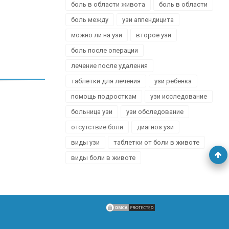
боль в области живота
боль в области
боль между
узи аппендицита
можно ли на узи
второе узи
боль после операции
лечение после удаления
таблетки для лечения
узи ребенка
помощь подросткам
узи исследование
больница узи
узи обследование
отсутствие боли
диагноз узи
виды узи
таблетки от боли в животе
виды боли в животе