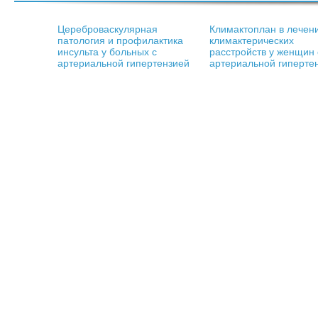
Цереброваскулярная
Климактоплан в лечен
патология и профилактика
климактерических
инсульта у больных с
расстройств у женщин 
артериальной гипертензией
артериальной гиперте