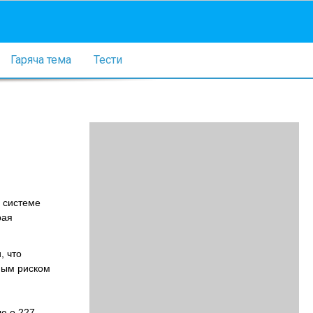
Гаряча тема
Тести
й системе
рая
, что
ным риском
ю о 227