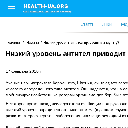
HEALTH-UA.ORG
світ медицини, доступний кожному
Статті
Ліки
Мед
Головна
/
Новини
/
Низкий уровень антител приводит к инсульту?
Низкий уровень антител приводит 
17 февраля 2010 г.
Ученые из университета Каролинска, Швеция, считают, что веро
человека определенного типа антител. Они надеются, что на о
мобилизирует собственные резервы организма для борьбы с ат
Некоторое время назад исследователи из Швеции под руководст
высокий уровень определенного вида антител (в данном случае
развития атеросклероза – заболевания, являющегося одной из
В своей новой работе ученые занялись изучением связи между