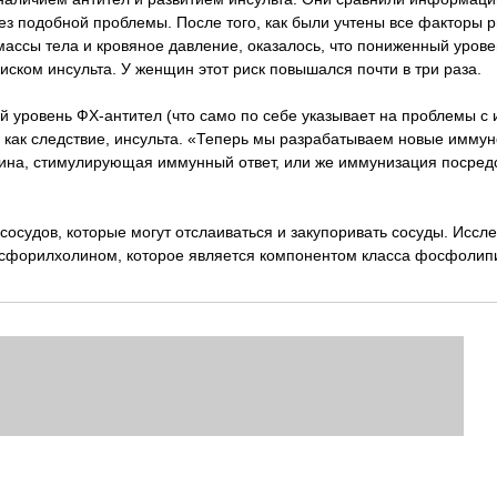
ез подобной проблемы. После того, как были учтены все факторы р
с массы тела и кровяное давление, оказалось, что пониженный уров
ском инсульта. У женщин этот риск повышался почти в три раза.
й уровень ФХ-антител (что само по себе указывает на проблемы с
и, как следствие, инсульта. «Теперь мы разрабатываем новые имму
кцина, стимулирующая иммунный ответ, или же иммунизация посред
сосудов, которые могут отслаиваться и закупоривать сосуды. Иссл
фосфорилхолином, которое является компонентом класса фосфолип