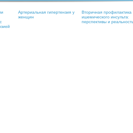
ии
Артериальная гипертензия у
Вторичная профилактика
женщин
ишемического инсульта:
с
перспективы и реальност
нзией