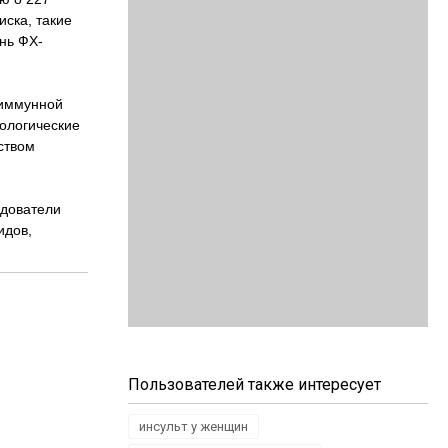
иска, такие
ень ФХ-
 иммунной
нологические
ством
едователи
идов,
Пользователей также интересует
инсульт у женщин