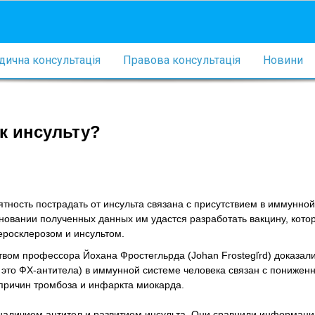
ична консультація
Правова консультація
Новини
к инсульту?
ятность пострадать от инсульта связана с присутствием в иммунно
сновании полученных данных им удастся разработать вакцину, кото
еросклерозом и инсультом.
вом профессора Йохана Фростегльрда (Johan Frostegľrd) доказали
 это ФХ-антитела) в иммунной системе человека связан с понижен
 причин тромбоза и инфаркта миокарда.
 наличием антител и развитием инсульта. Они сравнили информаци