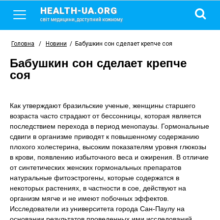
HEALTH-UA.ORG
світ медицини, доступний кожному
Головна
/
Новини
/
Бабушкин сон сделает крепче соя
Бабушкин сон сделает крепче
соя
Как утверждают бразильские ученые, женщины старшего
возраста часто страдают от бессонницы, которая является
последствием перехода в период менопаузы. Гормональные
сдвиги в организме приводят к повышенному содержанию
плохого холестерина, высоким показателям уровня глюкозы
в крови, появлению избыточного веса и ожирения. В отличие
от синтетических женских гормональных препаратов
натуральные фитоэстрогены, которые содержатся в
некоторых растениях, в частности в сое, действуют на
организм мягче и не имеют побочных эффектов.
Исследователи из университета города Сан-Паулу на
основании результатов проведенных ими исследований