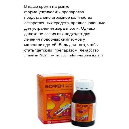
В наше время на рынке
фармацевтических препаратов
представлено огромное количество
лекарственных средств, предназначенных
для устранения жара и боли. Однако
далеко не все из них подходят для
лечения подобных симптомов у
маленьких детей. Ведь для того, чтобы
стать "детским" препаратом, лекарство
должно быть не только эффективным, но
и отличаться отличной переносимостью и
беспрецедентной безопасностью.
Поэтому часто возникает вопрос - какому
жаропонижающему и обезболивающему
препарату отдавать предпочтение, если
нужно лечить малыша?