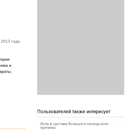
 2013 года
тории
ника и
араты,
Пользователей также интересует
боль в суставе большого пальца ноги
причины