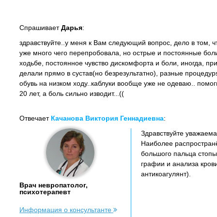
Спрашивает
Дарья
:
здравствуйте..у меня к Вам следующий вопрос, дело в том, ч
уже много чего перепробовала, но острые и постоянные боли
ходьбе, постоянное чувство дискомфорта и боли, иногда, пр
делали прямо в сустав(но безрезультатно), разные процедур
обувь на низком ходу..каблуки вообще уже не одеваю.. помог
20 лет, а боль сильно изводит...((
Отвечает
Качанова Виктория Геннадиевна
:
Здравствуйте уважаемая
Наиболее распространё
большого пальца стопы
графии и анализа кров
антикоагулянт).
Врач невропатолог,
психотерапевт
Информация о консультанте