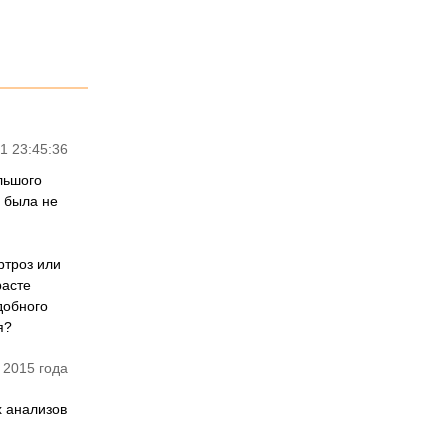
1 23:45:36
льшого
 была не
ртроз или
расте
добного
я?
 2015 года
х анализов