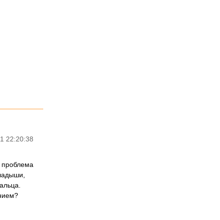
1 22:20:38
т проблема
кладыши,
альца.
ением?