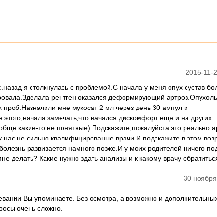
2015-11-2
с.назад я столкнулась с проблемой.С начала у меня опух сустав бо
мировала.Зделала рентген оказался деформирующий артроз.Опухоль
 проб.Назначили мне мукосат 2 мл через день 30 ампул и
 этого,начала замечать,что начался дискомфорт еще и на других
ообще какие-то не понятные).Подскажите,пожалуйста,это реально а
у нас не сильно квалифицированые врачи.И подскажите в этом воз
 болезнь развивается намного позже.И у моих родителей ничего по
мне делать? Какие нужно здать анализы и к какому врачу обратитьс
30 ноября
левании Вы упоминаете. Без осмотра, а возможно и дополнительны
просы очень сложно.