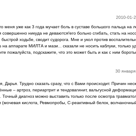
2010-01-2
то меня уже как 3 года мучает боль в суставе большого пальца на л
 совершенно никуда не деваются!его больно сгибать, стать на носо
и быстрой ходьбе, сводит судорога. Мне и укол против воспалитель
s на аппарате МИЛТА и мази... сказали не носить каблуки, только 
ите пожалуйста, подскажите, что это может быть и как с ним бороть
30 января
, Дарья. Трудно сказать сразу, что с Вами происходит. Причин нес
нные – артроз, периартрит и тендовагинит, вальгусной деформац
. Точный диагноз можно выставить только после осмотра травматол
и (мочевая кислота, Ревмопробы, С-реактивный белок, волчаночны