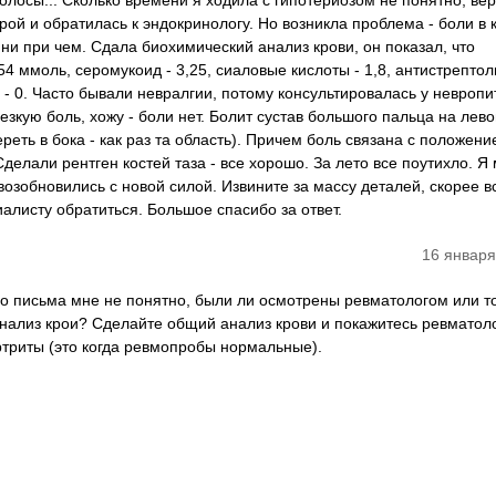
лосы... Сколько времени я ходила с гипотериозом не понятно, вер
ой и обратилась к эндокринологу. Но возникла проблема - боли в к
з ни при чем. Сдала биохимический анализ крови, он показал, что
54 ммоль, серомукоид - 3,25, сиаловые кислоты - 1,8, антистрептол
- 0. Часто бывали невралгии, потому консультировалась у невропи
резкую боль, хожу - боли нет. Болит сустав большого пальца на лево
ереть в бока - как раз та область). Причем боль связана с положени
елали рентген костей таза - все хорошо. За лето все поутихло. Я
возобновились с новой силой. Извините за массу деталей, скорее в
иалисту обратиться. Большое спасибо за ответ.
16 января
го письма мне не понятно, были ли осмотрены ревматологом или т
нализ крои? Сделайте общий анализ крови и покажитесь ревматолог
ртриты (это когда ревмопробы нормальные).