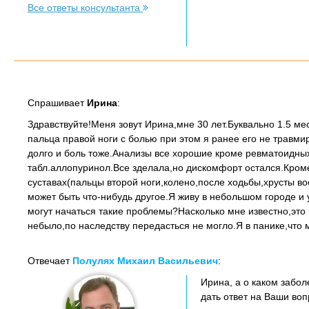
Все ответы консультанта
Спрашивает
Ирина
:
Здравствуйте!Меня зовут Ирина,мне 30 лет.Буквально 1.5 ме
пальца правой ноги с болью при этом я ранее его не трав
долго и боль тоже.Анализы все хорошие кроме ревматоидных
табл.аллопуринол.Все зделала,но дискомфорт остался.Кроме
суставах(пальцы второй ноги,колено,после ходьбы,хрусты в
может быть что-нибудь другое.Я живу в небольшом городе и 
могут начаться такие проблемы?Насколько мне известно,это
небыло,по наследству передасться не могло.Я в панике,что 
Отвечает
Полулях Михаил Васильевич
:
Ирина, а о каком забо
дать ответ на Ваши во