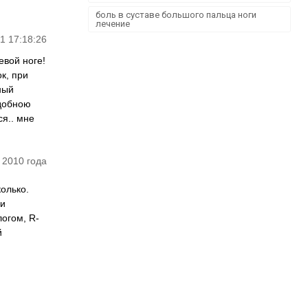
боль в суставе большого пальца ноги
лечение
1 17:18:26
евой ноге!
к, при
ный
удобною
ся.. мне
 2010 года
колько.
ии
огом, R-
й