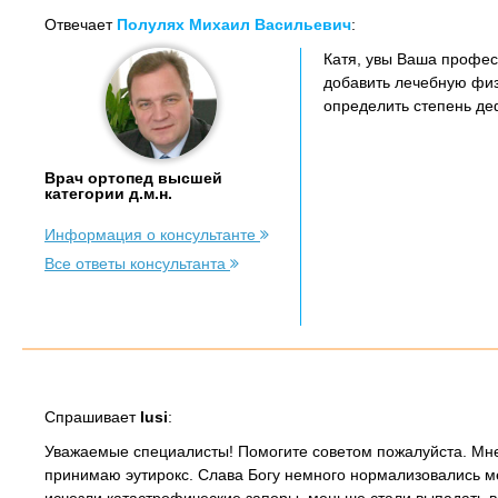
Отвечает
Полулях Михаил Васильевич
:
Катя, увы Ваша профес
добавить лечебную физ
определить степень д
Врач ортопед высшей
категории д.м.н.
Информация о консультанте
Все ответы консультанта
Спрашивает
lusi
:
Уважаемые специалисты! Помогите советом пожалуйста. Мне 4
принимаю эутирокс. Слава Богу немного нормализовались ме