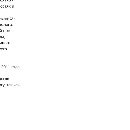
оятно -
остях и
изин-О -
толога.
й ноге.
ем,
 много
сего
 2011 года
олько
у, так как