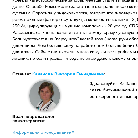
исчезли катастрофические запоры, меньше стали выпадать во
долго. Спасибо Комсомолке за статью в феврале, после котор
суставах. Спросила у эндокринолога, говорит, что гипотерио
ревматоидный фактор отсутствуит, а количество кальция - 2, 
250 Ar, цыркулирующие имунные комплексы - 28 усл.ед. CRБ 
Рассказывала, что на колени встать не могу, сразу чувствую 
Боль чувствуется на "верхушках" костей таза ( когда руки обп
движением. Чем больше сижу на работе, тем больше болит. Сд
двигалась. Сейчас опять очень много сижу - и все проблемы 
лишних, но если правда - я ведь не знаю даже к какому спец
Отвечает
Качанова Виктория Геннадиевна
:
Здравствуйте. Из Ваше
сдали биохимический а
есть серонегативные а
Врач невропатолог,
психотерапевт
Информация о консультанте