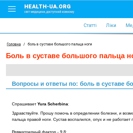
HEALTH-UA.ORG
світ медицини, доступний кожному
Статті
Ліки
Мед
Головна
/
боль в суставе большого пальца ноги
боль в суставе большого пальца н
Вопросы и ответы по: боль в суставе б
Спрашивает
Yura Scherbina
:
Здравствуйте. Прошу помочь в определении болезни, и возм
пальца правой ноги. Сустав воспалился, опух и не работает 
Ревматоидный фактор - 9.8;