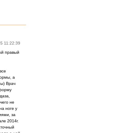
5 11:22:39
ный правый
все
нормы, а
ны) Врач
 форму
даза,
чего не
на ноге у
иями, за
ле 2014г.
аточный