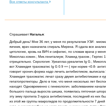
Все ответы консультанта
Спрашивает
Наталья
:
Добрый день! Мне 36 лет, у меня по результатам УЗИ : мио
яичник, врач назначила спираль Мирена. Я сдала все анали
цитологию, кровь на ВИЧ и сифилис, по словам врача у меня 
Микоплаз.хомин.; Мик.гениталиум; Хламид.трахом.; Герпес 1,2
отрицательно. Серология: Уреаплаз.уреалитик Ig G.; Микопл
вот Хламидия трахоматис Ig G 0.9 ++ ( при норме <0.8- антит
говорит хронич.форма надо лечить антибиотиком, выписала 
Хламидия трахоматис лечат сразу двумя антибиотиками и кур
гепатопротекторы. Дело в том, что меня несколько лет беспок
находят. Одновременно с гинекологич. заболеванием начались
большого пальца выросла шишка, появилась пяточная шпора.
эту зиму пропила 3 курса антибиотиков, последний из них бы
из этой же группы макролидов по продолжительности 7 дней 