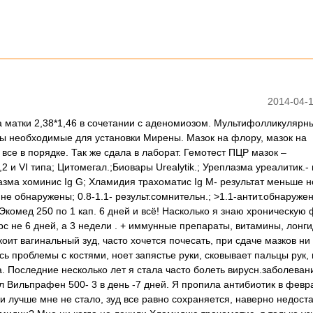
2014-04-1
ма матки 2,38*1,46 в сочетании с аденомиозом. Мультифолликуляр
зы необходимые для установки Мирены. Мазок на флору, мазок на
все в порядке. Так же сдала в лаборат. Гемотест ПЦР мазок –
 и VI типа; Цитомегал.;Биовары Urealytik.; Уреплазма уреалитик.- 
азма хоминис Ig G; Хламидия трахоматис Ig M- результат меньше 
.не обнаружены; 0.8-1.1- результ.сомнительн.; >1.1-антит.обнаруже
Экомед 250 по 1 кап. 6 дней и всё! Насколько я знаю хроническую
с не 6 дней, а 3 недели . + иммунные препараты, витамины, лонги
оит вагинальный зуд, часто хочется почесать, при сдаче мазков ни 
 проблемы с костями, ноет запястье руки, сковывает пальцы рук, 
 Последние несколько лет я стала часто болеть вирусн.заболеван
л Вильпрафен 500- 3 в день -7 дней. Я пропила антибиотик в февра
и лучше мне не стало, зуд все равно сохраняется, наверно недост