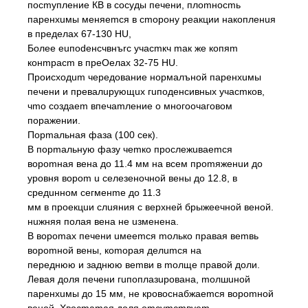
посmупление КВ в cocyды печени, плоmносmь
паренхuмы меняеmся в сmорону реакции накопленuя
в пределах 67-130 HU,
Более еuпоdенсчвнъrc учасmкч mак же копяm
конmрасm в преOелах 32-75 HU.
Происходum чередование нормалъной паренхuмы
печени и превалuрующuх гuподенсивных учасmков,
чmо создаеm впечаmление о многоочаговом
поражении.
Порmальная фаза (100 сек).
В порmальную фазу чеmко прослежuваеmся
вороmная вена до 11.4 мм на всем проmяженuи до
уровня вороm u селезеночной вены до 12.8, в
средuнном сегменmе до 11.3
мм в проекцuи слuяния с верхней брыжеечной веной.
нuжняя полая вена не uзменена.
В вороmах печени uмееmся mолько правая веmвь
вороmной вены, коmорая делumся на
переднюю и заднюю веmви в mолще правой доли.
Левая доля печени гuпоплазuрована, mолшuной
паренхuмы до 15 мм, не кровоснабжаеmся вороmной