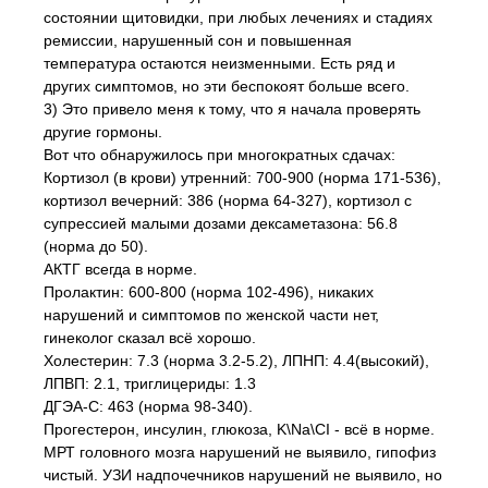
состоянии щитовидки, при любых лечениях и стадиях
ремиссии, нарушенный сон и повышенная
температура остаются неизменными. Есть ряд и
других симптомов, но эти беспокоят больше всего.
3) Это привело меня к тому, что я начала проверять
другие гормоны.
Вот что обнаружилось при многократных сдачах:
Кортизол (в крови) утренний: 700-900 (норма 171-536),
кортизол вечерний: 386 (норма 64-327), кортизол с
супрессией малыми дозами дексаметазона: 56.8
(норма до 50).
АКТГ всегда в норме.
Пролактин: 600-800 (норма 102-496), никаких
нарушений и симптомов по женской части нет,
гинеколог сказал всё хорошо.
Холестерин: 7.3 (норма 3.2-5.2), ЛПНП: 4.4(высокий),
ЛПВП: 2.1, триглицериды: 1.3
ДГЭА-С: 463 (норма 98-340).
Прогестерон, инсулин, глюкоза, K\Na\CI - всё в норме.
МРТ головного мозга нарушений не выявило, гипофиз
чистый. УЗИ надпочечников нарушений не выявило, но