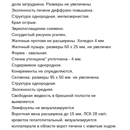
доли затруднена. Размеры не увеличены.
Эхогенность печени диффузно повышена.
Структура однородная, мелкозернистая.
Края ocтpыe.
Звукопоглащение снижено.
Сосудистый рисунок усилен,
Желчные протоки не расширены. Холедох 4 мм.
Желчный пузырь: размеры 60 х 25 мм, не увеличен.
Форма - овальная.
Стенка утолщена" уплотнена - 4 мм.
Содержимое однородное.
Конкременты не определяются,
Селзенка: рaзмеры 95 х 50 мм. не увеличена.
Cтруктypa однородная.
Эхогенность средняя.
Свободная жидкость в брюшной полости не
выявляется.
Лимфоузлы не визуализируются
Воротная вена расширена до 15 мм, ЛСК 28 см/с.
кровоток гепатопетальный. визуализируется
коллатерали в области ворот печени с извитым ходом.