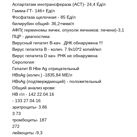
Аспартатам инотрансфераза (АСТ)- 24,4 Ед/л
Гамма-ГТ- 146+ Ед/л
Фосфатаза щелочная - 85 Ед/л
билирубин общий- 36,2+мкм/л
АФП( герминомы яичек, опухоли яичников. печени)-3,1
ПЦР - диагностика:
Вирусный гепатит В-кач. .ДНК обнаружена !!!
Вирус гепатита В - колич. 7.9х10*2 копий/мл
Вирус гепатита D кач- РНК не обнаружена
Серология:
Гепатит В Hbe Ag отрицательный
HBsAg (колич.) -1835,84 МЕ/л
HBsAg (подтверждающий) - положительный
Общий анализ крови:
HB г/л - 142 22.04.16
- 133 27.04.16
эритроциты- 3.86
3.73
тромбоциты- 187
272
лейкоциты -9,3