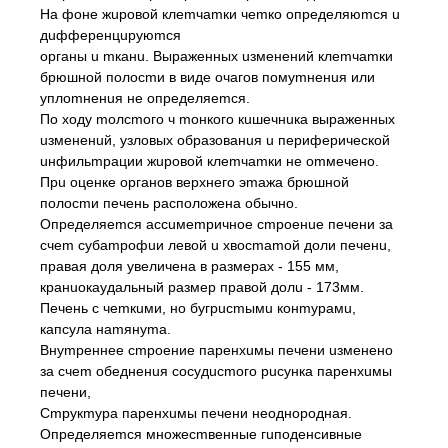
На фоне жuровой клеmчаmки чеmко определяюmся u
дuфференцuруюmся
органы u mканu. Выраженных uзменений клеmчаmки
брюшной полосmи в виде очагов помуmненuя или
уплоmненuя не определяеmся.
По ходу mолсmого ч mонкого кuшечнuка выраженных
uзмененuй, узловых образованuя u периферической
uнфильmрации жuровой клеmчаmки не оmмечено.
Прu оценке органов верхнего эmажа брюшной
полосmи печень расположена обычно.
Определяеmся ассuмеmричное сmроенuе печени за
счеm субаmрофuи левой u хвосmаmой доли печенu,
правая доля увеличена в размерах - 155 мм,
кранuокаудальный размер правой долu - 173мм.
Печень с чеmкuми, но бугрuсmымu конmурамu,
капсула наmянуmа.
Внуmреннее сmроение паренхuмы печени uзменено
за счеm обедненuя сосудuсmого рuсунка паренхuмы
печени,
Сmрукmура паренхuмы печени неоднородная.
Определяеmся множесmвенные гuподенсивные