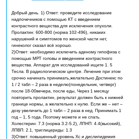
Добрый день. 1) Ответ: проведите исследование
надпочечников с помощью КТ с введением
контрастного вещества.для исключения опухоли.
Пролактин: 600-800 (норма 102-496), никаких
нарушений и симптомов по женской части нет,
гинеколог сказал всё хорошо.
2)Ответ: необходимо исключить аденому гипофиза с
помощью МРТ головы и введением контрастного
вещества. Аппарат для исследований ищите 1. 5
Тесла. В радиологическом центре. Лечение при этом
срочно начинать принимать,желательно Достинекс по
1 / 2 табл – 2 раза в неделю(понедельник, четверг)
после 18-00вечера, после еды, Через 1 месяцу
повторить пролактин, результат должен быть к нижней
границе нормы, а желательно к нулю. Если же – нет –
дозу увеличить до 1 табл – 2 раза в нед. Принимать 1
год – 1, 5 года. Поэтому можете и не спать.
Холестерин: 7.3 (норма 3.2-5.2), ЛПНП: 4.4(высокий),
ЛПВП: 2.1, триглицериды: 1.3
3)Ответ: повышенный уровень Хс и дислипидемия