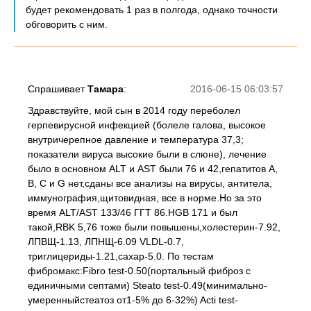
будет рекомендовать 1 раз в полгода, однако точности
обговорить с ним.
Спрашивает
Тамара
:
2016-06-15 06:03:57
Здравствуйте, мой сын в 2014 году переболел
герпевирусной инфекцией (болеле галова, высокое
внутричерепное давление и температура 37,3;
показатели вируса высокие были в слюне), лечение
было в основном ALT и AST были 76 и 42,гепатитов А,
В, С и G нет,сданы все анализы на вирусы, антитела,
иммунография,щитовидная, все в норме.Но за это
время ALT/AST 133/46 ГГТ 86.HGB 171 и был
такой,RBK 5,76 тоже были повышены,холестерин-7.92,
ЛПВЩ-1.13, ЛПНЩ-6.09 VLDL-0.7,
триглицериды-1.21,сахар-5.0. По тестам
фибромакс:Fibro test-0.50(портальный фиброз с
единичными септами) Steato test-0.49(минимально-
умеренныйстеатоз от1-5% до 6-32%) Acti test-