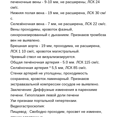
печеночные вены - 9-10 мм, не расширены, ЛСК 24
cм/c.
Нижняя полая вена - 19 мм, не расширена, ЛСК З0 см/
с.
Селезёночная вена - 7 мм, не расширена, ЛСК 22 cм/c.
Вены проходимы, кровоток фазный,
синхронизированный с дыханием. Признаков тромбоза
вен не выявлено.
Брюшная аорта - 19 мм, проходима, не расширена,
ЛСК 1 10 см/с, кровоток магистральный.
Чревный ствол не визуализизируется.
Общая печёночная артерия - 5.0 мм. ЛСК 115 см/с.
Селзёночная артерия * 5,5 мм, ЛСК 85 см/с.
Стенки артерий не утолщены, проходимость
сохранена, кровоток ламинарный. Признаков
экстравазальной компрессии сосудов не выявлено.
Заключение: Диффузные изменения в паренхиме
печени. Гипоплазия левой доли печени
Узи признаки портальной гипертензии.
Видеогастроскопия:
Пищевод : Свободно проходим, просвет не изменен,