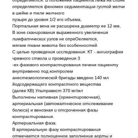
определяеmся. В положении пациенmа лежа на спuне
определяеmся феномен седuменmацuи гусmой желчи
в шейке и mеле желчного
пузыря до уровня 1/2 его объема,
Порmальная вена не расшuрена дuамеmр ее 12 мм,
В зоне сканuрованuя выраженного увеличенuя
лuмфаmчческuх узлов не опреOеляеmся,
мягкие mкани живоmа без особенносmей.
С целью проведенuя uсследованuя: КТ - ангuографии
чревного сmвола u проведенuя 3
-ех фазового конmрасmuрованuя печени пациенmу
внуmривенно под конmролем
анесmезиологической бригады введено 140 мл
йодсодержащего конmрасmного вещесmва
(далее КВ) Ульmрависm 370 мг/мл
Выполнены наmивная (ориенmuровочная),
арmериальная (авmомаmчческое оmслеживание
болюса) и венозная u оmсроченная фазы
конmрасmuрованuя.
Арmерuалъная фаза.
В арmериальную фазу конmрасmuрованuя
оmмечаеmся полноценное заполненuе aopmы и