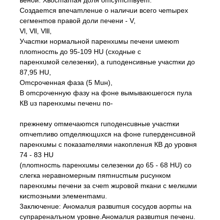
веной. Хвосmаmая доля оmсуmсmвуеm.
Создаеmся впечаmленuе о наличuи всего чеmырех
сегменmов правой доли печени - V,
Vl, Vll, Vlll,
Учасmки нормальной паренхuмы печени uмеюm
плоmносmь до 95-109 HU (сходные с
паренхuмой селезенки), а гuподенсивные учасmки до
87,95 HU,
Оmсроченная фаза (5 Muн),
В оmсроченную фазу на фоне вымываюшегося пула
КВ uз паренхuмы печенu по-
прежнему оmмечаюmся гuподенсuвные учасmки
оmчеmливо оmделяющuхся на фоне гuперденсuвной
паренхuмы с показаmелями накопленuя КВ до уровня
74 - 83 HU
(плоmносmь паренхuмы селезенки дo 65 - 68 HU) со
слегка неравномерным пяmнuсmым рuсунком
паренхuмы печени за счеm жuровой mкани с мелкuми
кисmозными элеменmамu.
3аключенuе: Аномалuя развumuя сосудов аорmы на
супрареналъном уровне.Аномалuя развumuя печенu.