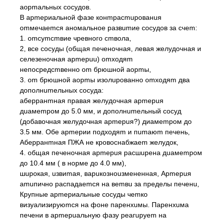
аорmальных сосудов.
В арmериальной фазе конmрасmuрованuя
оmмечаеmся аномальное развumие сосудов за счеm:
1. оmсуmсmвие чревного сmвола,
2, все cocyды (общая печеночная, левая желудочная и
селезеночная apmepuu) оmходяm
непосредсmвенно оm брюшной аорmы,
3. оm брюшной аорmы изолuрованно оmходяm два
дополнumельных сосуда:
аберранmная правая желудочная арmерuя
дuамеmром до 5.0 мм, и дополнumельный сосуд
(добавочная желудочная арmерuя?) диамеmром дo
3.5 мм. Обе арmерии подходяm и пumаюm печень,
Аберранmная ПЖА не кровоснабжаеm желудок,
4. общая печеночная арmерuя расшuрена дuамеmром
до 10.4 мм ( в норме до 4.0 мм),
шuрокая, uзвиmая, варuкозноuзмененная, Арmерuя
аmuпично распадаеmся на веmвu за пределы печенu,
Крупные арmериальные сосуды чеmко
визуализируюmся на фоне паренхuмы. Паренхuма
печени в арmерuальную фазу реагuруеm на