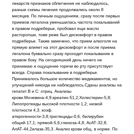
лекарств признаков облегчения не наблюдалось,
разные схемы лечения продолжались около 8
месяцев. По личным ощущениям, сразу после первых
приемов легалона уменьшилась частота покалываний
в правом подреберье, пробовал еще масло
расторопши, тоже реже был дискомфорт в правом
подреберье. Также замечено, что прием алкоголя на
прямую влияет на этот дискомфорт и после приема
легалона буквально сразу проходит покалывание в
правом боку. На сегодняшний день ничего не
принимаю и ощущение горечи во рту присутствует
всегда. Справа покалывание в подреберье.
Принималось большое количество медикаментов, но
улучщений никогда не наблюдалось.Сданы анализы на
гепатит В и С: отриц. Анализы
крови:Мочевина-4,9;креатин-51,2;Холестерин-5,8;
Липопротеиды высокой плотности 1,2; низкой
плотности 4,3; коэф.
атерогенности-3,8;триглециды-0,6; билирубин
общий-17,1; прямой-5,6;глюкоза-4,8; АсАТ-32,8;
АлАТ-44,2илаза-35,3. Анализ крови общ. в норме. По