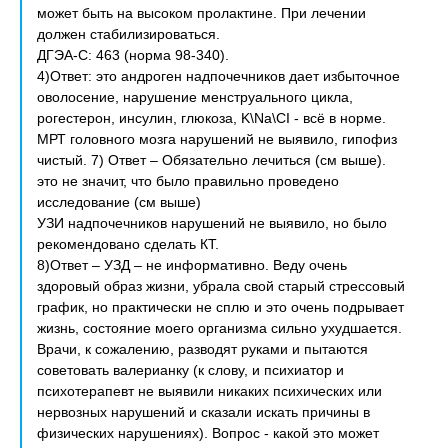
может быть на высоком пролактине. При лечении
должен стабилизироваться.
ДГЭА-С: 463 (норма 98-340).
4)Ответ: это андроген надпочечников дает избыточное
оволосение, нарушение менструального цикла,
рогестерон, инсулин, глюкоза, K\Na\CI - всё в норме.
МРТ головного мозга нарушений не выявило, гипофиз
чистый. 7) Ответ – Обязательно лечиться (см выше).
это не значит, что было правильно проведено
исследование (см выше)
УЗИ надпочечников нарушений не выявило, но было
рекомендовано сделать КТ.
8)Ответ – УЗД – не информативно. Веду очень
здоровый образ жизни, убрала свой старый стрессовый
график, но практически не сплю и это очень подрывает
жизнь, состояние моего организма сильно ухудшается.
Врачи, к сожалению, разводят руками и пытаются
советовать валерианку (к слову, и психиатор и
психотерапевт не выявили никаких психических или
нервозных нарушений и сказали искать причины в
физических нарушениях). Вопрос - какой это может