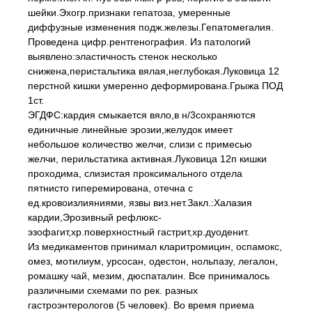
шейки.Эхогр.признаки гепатоза, умеренные
диффузные изменения подж.железы.Гепатомегалия.
Проведена цифр.рентгенография. Из патологий
выявлено:эластичность стенок несколько
снижена,перистальтика вялая,неглубокая.Луковица 12
перстной кишки умеренно деформирована.Грыжа ПОД
1ст.
ЭГДФС:кардия смыкается вяло,в н/3сохраняются
единичные линейные эрозии,желудок имеет
небольшое количество желчи, слизи с примесью
желчи, перильстатика активная.Луковица 12п кишки
проходима, слизистая проксимального отдела
пятнисто гиперемирована, отечна с
ед.кровоизлияниями, язвы виз.нет.Закл.:Халазия
кардии,Эрозивный рефлюкс-
эзофагит,хр.поверхностный гастрит,хр.дуоденит.
Из медикаментов принимал кларитромицин, оспамокс,
омез, мотилиум, урсосан, одестон, нольпазу, легалон,
ромашку чай, мезим, дюспаталин. Все принималось
различными схемами по рек. разных
гастроэнтерологов (5 человек). Во время приема