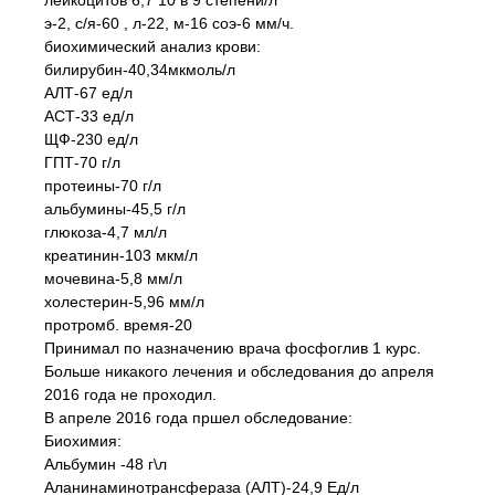
лейкоцитов 6,7 10 в 9 степени/л
э-2, с/я-60 , л-22, м-16 соэ-6 мм/ч.
биохимический анализ крови:
билирубин-40,34мкмоль/л
АЛТ-67 ед/л
АСТ-33 ед/л
ЩФ-230 ед/л
ГПТ-70 г/л
протеины-70 г/л
альбумины-45,5 г/л
глюкоза-4,7 мл/л
креатинин-103 мкм/л
мочевина-5,8 мм/л
холестерин-5,96 мм/л
протромб. время-20
Принимал по назначению врача фосфоглив 1 курс.
Больше никакого лечения и обследования до апреля
2016 года не проходил.
В апреле 2016 года пршел обследование:
Биохимия:
Альбумин -48 г\л
Аланинаминотрансфераза (АЛТ)-24,9 Ед/л