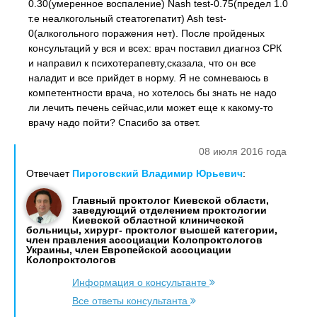
0.30(умеренное воспаление) Nash test-0.75(предел 1.0
т.е неалкогольный стеатогепатит) Ash test-
0(алкогольного поражения нет). После пройденых
консультаций у вся и всех: врач поставил диагноз СРК
и направил к психотерапевту,сказала, что он все
наладит и все прийдет в норму. Я не сомневаюсь в
компетентности врача, но хотелось бы знать не надо
ли лечить печень сейчас,или может еще к какому-то
врачу надо пойти? Спасибо за ответ.
08 июля 2016 года
Отвечает
Пироговский Владимир Юрьевич
:
Главный проктолог Киевской области,
заведующий отделением проктологии
Киевской областной клинической
больницы, хирург- проктолог высшей категории,
член правления ассоциации Колопроктологов
Украины, член Европейской ассоциации
Колопроктологов
Информация о консультанте
Все ответы консультанта