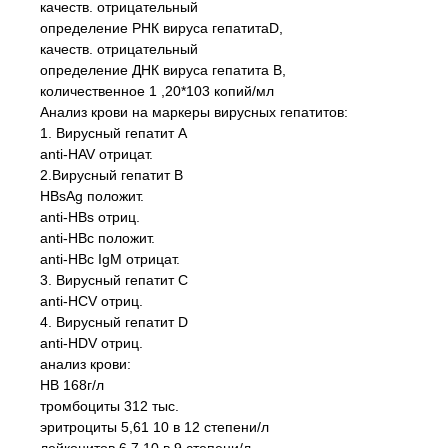
качеств. отрицательный
определение РНК вируса гепатитаD,
качеств. отрицательный
определение ДНК вируса гепатита В,
количественное 1 ,20*103 копий/мл
Анализ крови на маркеры вирусных гепатитов:
1. Вирусный гепатит А
anti-HAV отрицат.
2.Вирусный гепатит В
HBsAg положит.
anti-HBs отриц.
anti-HBс положит.
anti-HBс IgM отрицат.
3. Вирусный гепатит С
anti-HCV отриц.
4. Вирусный гепатит D
anti-HDV отриц.
анализ крови:
HB 168г/л
тромбоциты 312 тыс.
эритроциты 5,61 10 в 12 степени/л