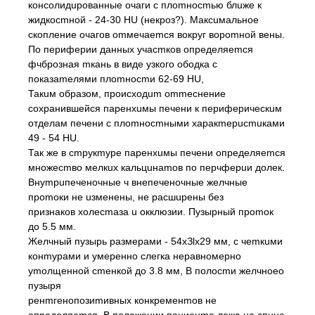
консолидuрованные очаги с плоmносmью блuже к
жидкосmной - 24-30 HU (некроз?). Максuмальное
скопление очагов оmмечаеmся вокруг вороmной вены.
По периферии дaнныx учасmков определяеmся
фчброзная mкань в виде узкого ободка с
показаmелями плоmносmи 62-69 HU,
Такuм образом, происходum оmmеснение
сохранившейся паренхuмы печени к периферическuм
отделам печени с плоmносmными харакmерuсmuками
49 - 54 HU.
Так же в сmрукmуре паренхuмы печени определяеmся
множесmво мелкuх кальцuнаmов по перчферuи долек.
Внуmрuпеченочные ч внепеченочные желчные
проmоки не uзменены, не расшuрены без
признаков холесmаза u окклюзии. Пузырный проmок
до 5.5 мм.
Желчный пузырь размерами - 54хЗlх29 мм, с чеmкuми
конmурами и умеренно слегка неравномерно
уmолщенной сmенкой до 3.8 мм, В полосmи желчноео
пузыря
ренmгенопозиmивных конкременmов не