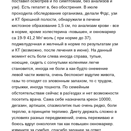
поставил осмотрев и по симптомам, без анализов и
узи). Есть гепатит в, без обострения. В июле
проходила обследование организма, делали Фгдс, узи
и КТ брюшной полости, обнаружили в печени
кистозное образование 1,5 см, по анализам крови - все
в норме, кроме холестерина -повышен, и окномаркер
са 19-9 41,2 Мг/ моль ( при норме до 37).
поджелудочная и желчный в норме по результатам узи
и КТ (возможно, после лечения в июне). На данный
момент есть боли слева иногда справа, тупые,
ноющие, сидеть с согнутыми коленями легче
становится, иногда не боли а как-будто онемение
левой части живота, очень беспокоит вздутие живота,
газы то отходят со зловонным запахом, то с трудом,
отрыжки, иногда тошнота. По семейным
обстоятельствам сейчас в раз'ездах и нет возможности
посетить врача. Сама себе назначила креон 10000,
дегазин, артишок, спазмолитик пью очень редко, боли
терплю, в принципе терпимо. Диету держать сложно в
условиях разных передвижений, очень переживаю и
боюсь вдруг онкология так как повышен окномаркер.
извините за сумбур, спасибо заранее за ответ.