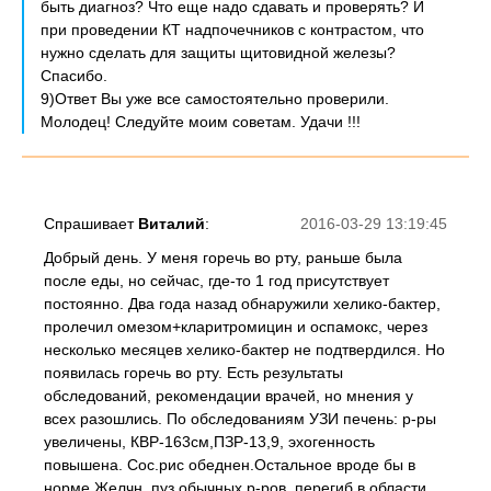
быть диагноз? Что еще надо сдавать и проверять? И
при проведении КТ надпочечников с контрастом, что
нужно сделать для защиты щитовидной железы?
Спасибо.
9)Ответ Вы уже все самостоятельно проверили.
Молодец! Следуйте моим советам. Удачи !!!
Спрашивает
Виталий
:
2016-03-29 13:19:45
Добрый день. У меня горечь во рту, раньше была
после еды, но сейчас, где-то 1 год присутствует
постоянно. Два года назад обнаружили хелико-бактер,
пролечил омезом+кларитромицин и оспамокс, через
несколько месяцев хелико-бактер не подтвердился. Но
появилась горечь во рту. Есть результаты
обследований, рекомендации врачей, но мнения у
всех разошлись. По обследованиям УЗИ печень: р-ры
увеличены, КВР-163см,ПЗР-13,9, эхогенность
повышена. Сос.рис обеднен.Остальное вроде бы в
норме.Желчн. пуз обычных р-ров, перегиб в области