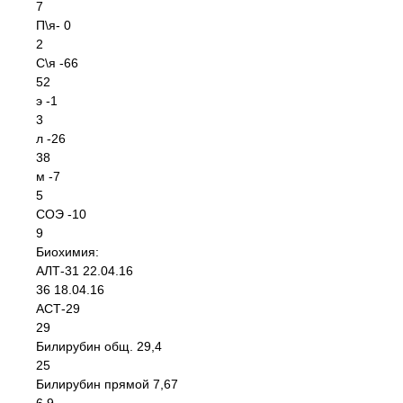
7
П\я- 0
2
С\я -66
52
э -1
3
л -26
38
м -7
5
СОЭ -10
9
Биохимия:
АЛТ-31 22.04.16
36 18.04.16
АСТ-29
29
Билирубин общ. 29,4
25
Билирубин прямой 7,67