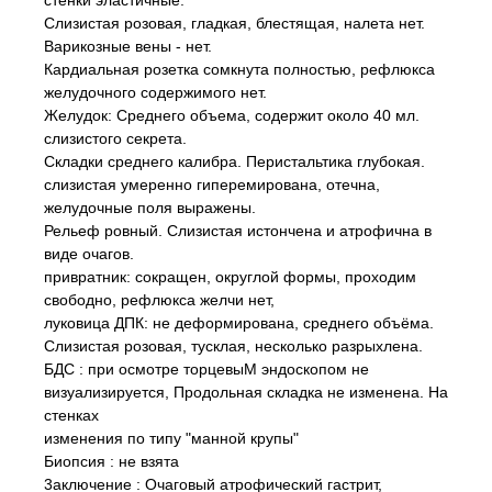
стенки эластичные.
Слизистая розовая, гладкая, блестящая, налета нет.
Варикозные вены - нет.
Кардиальная розетка сомкнута полностью, рефлюкса
желудочного содержимого нет.
Желудок: Среднего объема, содержит около 40 мл.
слизистого секрета.
Складки среднего калибра. Перистальтика глубокая.
слизистая умеренно гиперемирована, отечна,
желудочные поля выражены.
Рельеф ровный. Слизистая истончена и атрофична в
виде очагов.
привратник: сокращен, округлой формы, проходим
свободно, рефлюкса желчи нет,
луковица ДПК: не деформирована, среднего объёма.
Слизистая розовая, тусклая, несколько разрыхлена.
БДС : при осмотре торцевыМ эндоскопом не
визуализируется, Продольная складка не изменена. На
стенках
изменения по типу "манной крупы"
Биопсия : не взята
3аключение : Очаговый атрофический гастрит,