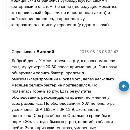
медицинский специалист руководствуется своими
критериями и опытом. Лечение (где ведущие моменты,
это правильный образ жизни и постоянная диета) и
наблюдение далее надо продолжать у
гастроэнтеролога или у терапевта (у одного врача)
Спрашивает
Виталий
:
2016-03-23 08:32:47
Добрый день. У меня горечь во рту, в основном после
еды, мунут через 20-30 после приема пищи. Год назад
обнаружили хелико-бактер, пролечил
омезом+кларитромицин и оспамокс, через несколько
месяцев хелико-бактер не подтвердился. Но
появилась горечь во рту. Есть результаты
обследований, рекомендации врачей, но мнения у
всех разошлись. По обследованиям УЗИ печень: р-ры
увеличены, КВР-163см,ПЗР-13,9, эхогенность
повышена. Сос.рис обеднен.Остальное вроди бы в
норме.Желчн. пуз обычных р-ров, перегиб в области
шейки.Эхогр.признаки гепатоза, умеренные