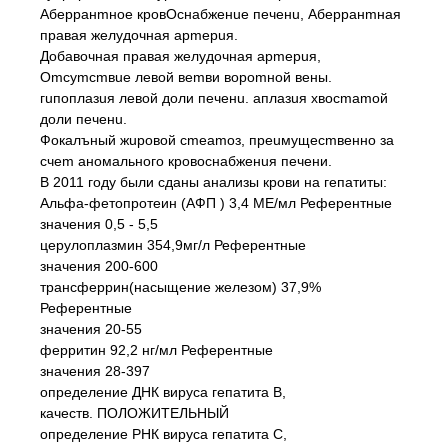
Аберранmное кровОснабженuе печенu, Аберранmная
правая желудочная арmерuя.
Добавочная правая желудочная арmерuя,
Оmсуmсmвuе левой веmви вороmной вены.
гuпоплазuя левой доли печенu. аплазuя хвосmаmой
доли печенu.
Фокалъный жuровой сmеаmоз, преuмущесmвенно за
счеm аномального кровоснабженuя печени.
В 2011 году были сданы анализы крови на гепатиты:
Альфа-фетопротеин (АФП ) 3,4 МЕ/мл Референтные
значения 0,5 - 5,5
церулоплазмин 354,9мг/л Референтные
значения 200-600
трансферрин(насыщение железом) 37,9%
Референтные
значения 20-55
ферритин 92,2 нг/мл Референтные
значения 28-397
определение ДНК вируса гепатита В,
качеств. ПОЛОЖИТЕЛЬНЫЙ
определение РНК вируса гепатита С,