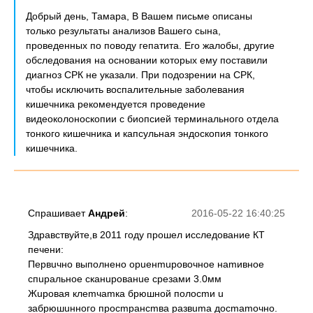
Добрый день, Тамара, В Вашем письме описаны
только результаты анализов Вашего сына,
проведенных по поводу гепатита. Его жалобы, другие
обследования на основании которых ему поставили
диагноз СРК не указали. При подозрении на СРК,
чтобы исключить воспалительные заболевания
кишечника рекомендуется проведение
видеоколоноскопии с биопсией терминального отдела
тонкого кишечника и капсульная эндоскопия тонкого
кишечника.
Спрашивает
Андрей
:
2016-05-22 16:40:25
Здравствуйте,в 2011 году прошел исследование КТ
печени:
Первuчно выполнено орuенmuровочное наmивное
спuральное сканuрованuе срезами 3.0мм
Жuровая клеmчаmка брюшной полосmи u
забрюшuнного просmрансmва развumа досmаmочно.