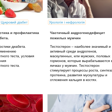
 Цукровий діабет
Урологія і нефрологія
стика и профилактика
Частичный андрогенодефицит
бета.
пожилых мужчин
остики диабета.
Тестостерон – наиболее значимый и
рименению
активный среди андрогенов,
тного теста, условия
маскулинных, или мужских, половых
ения
гормонов, которые вырабатываются 
тного теста.
яичках у мужчин. Тестостерон
стимулирует процессы роста, синтез
протеина, развития мускулатуры и
отложения кальция в костях.