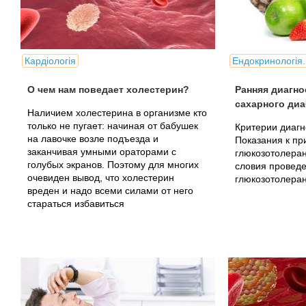
Кардіологія
Ендокринологія.
О чем нам поведает холестерин?
Ранняя диагно
сахарного диа
Наличием холестерина в организме кто
только не пугает: начиная от бабушек
Критерии диагн
на лавочке возле подъезда и
Показания к п
заканчивая умными ораторами с
глюкозотолеран
голубых экранов. Поэтому для многих
словия провед
очевиден вывод, что холестерин
глюкозотолеран
вреден и надо всеми силами от него
стараться избавиться