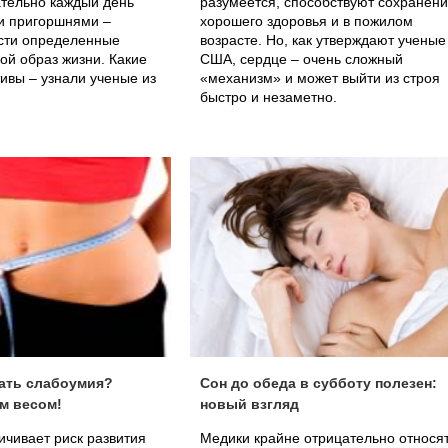
ательно каждый день
разумеется, способствуют сохранен
ки пригоршнями –
хорошего здоровья и в пожилом
ести определенные
возрасте. Но, как утверждают ученые
вой образ жизни. Какие
США, сердце – очень сложный
ивы – узнали ученые из
«механизм» и может выйти из строя
быстро и незаметно.
ать слабоумия?
Сон до обеда в субботу полезен:
м весом!
новый взгляд
чивает риск развития
Медики крайне отрицательно относя