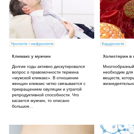
Урологія і нефрологія
Кардіологія
Климакс у мужчин
Холестерин в 
Долгие годы активно дискутировался
Многообразный 
вопрос о правомочности термина
необходим для
«мужской климакс». В отношении
веществ, котор
женщин климакс четко связывается с
жизнедеятельно
прекращением овуляции и утратой
репродуктивной способности. Что
касается мужчин, то описано
большое...