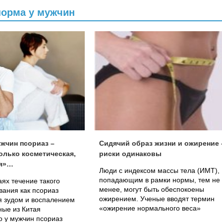
норма у мужчин
жчин псориаз –
Сидячий образ жизни и ожирение 
олько косметическая,
риски одинаковы
ая»…
Люди с индексом массы тела (ИМТ),
попадающим в рамки нормы, тем не
аях течение такого
менее, могут быть обеспокоены
вания как псориаз
ожирением. Ученые вводят термин
я зудом и воспалением
«ожирение нормального веса»
ные из Китая
о у мужчин псориаз