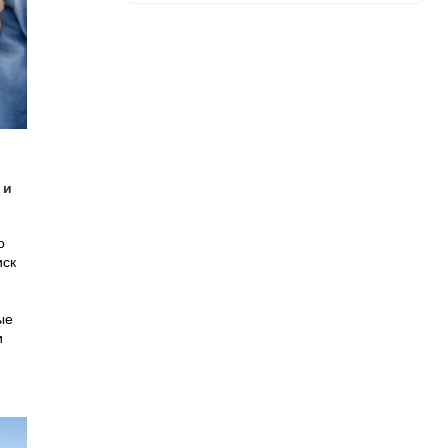
 и
о
иск
ые
и