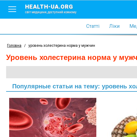
HEALTH-UA.ORG
світ медицини, доступний кожному
Статті
Ліки
Мед
Головна
/
уровень холестерина норма у мужчин
уровень холестерина норма у муж
Популярные статьи на тему: уровень х