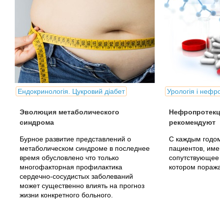
Ендокринологія. Цукровий діабет
Урологія і нефр
Эволюция метаболического
Нефропротекц
синдрома
рекомендуют
Бурное развитие представлений о
С каждым годом
метаболическом синдроме в последнее
пациентов, им
время обусловлено что только
сопутствующее
многофакторная профилактика
котором поража
сердечно-сосудистых заболеваний
может существенно влиять на прогноз
жизни конкретного больного.