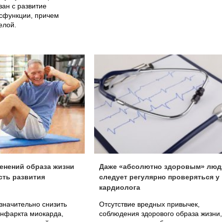
зан с развитие
исфункции, причем
елой.
енений образа жизни
Даже «абсолютно здоровым» люд
сть развития
следует регулярно проверяться у
кардиолога
 значительно снизить
Отсутствие вредных привычек,
инфаркта миокарда,
соблюдения здорового образа жизни,