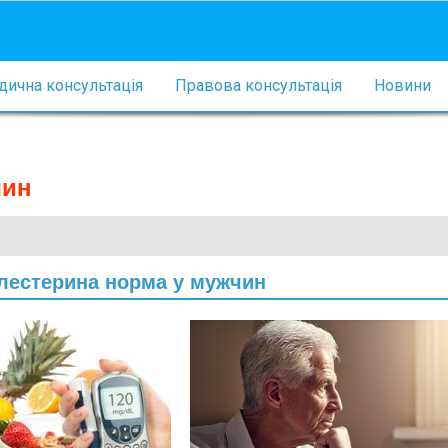
ична консультація
Правова консультація
Новини
чин
олестерина норма у мужчин