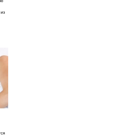
ию
 из
тся