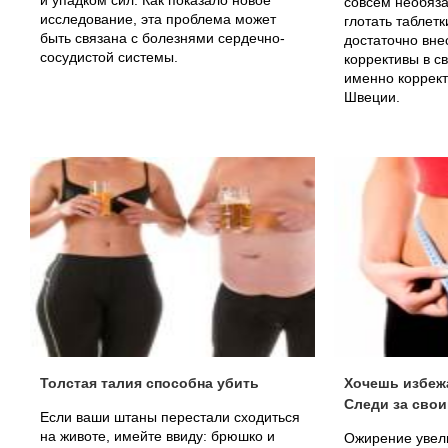
и упадком сил. Как показало новое
совсем необяз
исследование, эта проблема может
глотать таблет
быть связана с болезнями сердечно-
достаточно вн
сосудистой системы.
коррективы в с
именно коррект
Швеции.
Толстая талия способна убить
Хочешь избеж
Следи за свои
Если ваши штаны перестали сходиться
на животе, имейте ввиду: брюшко и
Ожирение увели