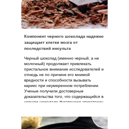
эффектом, ни марку.
Компонент черного шоколада надежно
защищает клетки мозга от
последствий инсульта
Черный шоколад (именно черный, а не
молочный) продолжает привлекать
пристальное внимание исследователей и
отнюдь не по причине его мнимой
вредности и способности вызывать
кариес при неумеренном потреблении.
Ученые получили достоверные
доказательства того, что содержащийся в
черном шоколаде флавоноид эпикатехин
является мощным средством
предотвращения гибели клеток мозга от
инсульта – ничтожные количества этого
вещества стимулируют запуск