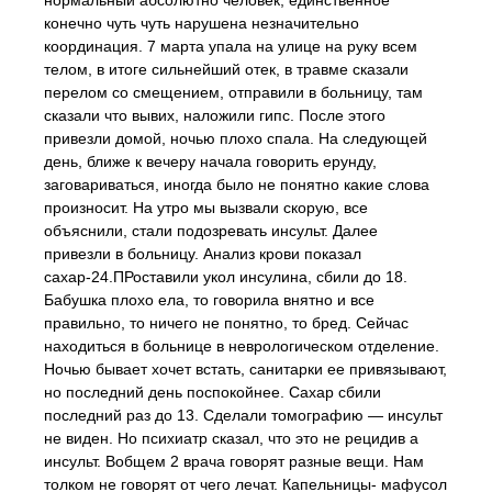
нормальный абсолютно человек, единственное
конечно чуть чуть нарушена незначительно
координация. 7 марта упала на улице на руку всем
телом, в итоге сильнейший отек, в травме сказали
перелом со смещением, отправили в больницу, там
сказали что вывих, наложили гипс. После этого
привезли домой, ночью плохо спала. На следующей
день, ближе к вечеру начала говорить ерунду,
заговариваться, иногда было не понятно какие слова
произносит. На утро мы вызвали скорую, все
объяснили, стали подозревать инсульт. Далее
привезли в больницу. Анализ крови показал
сахар-24.ПРоставили укол инсулина, сбили до 18.
Бабушка плохо ела, то говорила внятно и все
правильно, то ничего не понятно, то бред. Сейчас
находиться в больнице в неврологическом отделение.
Ночью бывает хочет встать, санитарки ее привязывают,
но последний день поспокойнее. Сахар сбили
последний раз до 13. Сделали томографию — инсульт
не виден. Но психиатр сказал, что это не рецидив а
инсульт. Вобщем 2 врача говорят разные вещи. Нам
толком не говорят от чего лечат. Капельницы- мафусол