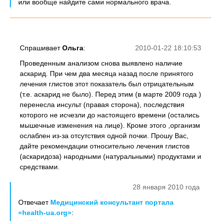
или вообще найдите сами нормального врача.
Спрашивает
Ольга
:
2010-01-22 18:10:53
Проведенным анализом снова выявлено наличие
аскарид. При чем два месяца назад после принятого
лечения глистов этот показатель был отрицательным
(т.е. аскарид не было). Перед этим (в марте 2009 года )
перенесла инсульт (правая сторона), последствия
которого не исчезли до настоящего времени (остались
мышечные изменения на лице). Кроме этого ,организм
ослаблен из-за отсутствия одной почки. Прошу Вас,
дайте рекомендации относительно лечения глистов
(аскаридоза) народными (натуральными) продуктами и
средствами.
28 января 2010 года
Отвечает
Медицинский консультант портала
«health-ua.org»
: