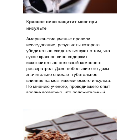
Красное вино защитит мозг при
инсульте
Американские ученые провели
исследование, результаты которого
убедительно свидетельствуют о том, что
сухое красное вино содержит
исключительно полезный компонент
ресвератрол. Даже небольшие его дозы
значительно снижают губительное
влияние на мозг ишемического инсульта.
По мнению ученого, проводившего опыт,
вполне возможно, что положительный
эффект оказывает не сам ресвератрол –
его присутствие в клетках мозга лишь
запускает их собственный защитный
механизм. Вместе с тем, автор
исследования предупреждает о том, что
пока невозможно точно назвать ни дозу
красного вина, обладающую
максимальным положительным