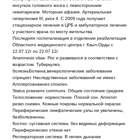
инсульта головного мозга с левосторонним
гемипарезом. Моторная афазия. Артериальная
гипертензия III, риск 4. С 2009 года получает
стационарное лечение в ЦРБ и амбулаторное лечение
у участкого врача по месту жительства.
Последняя госпитализация в отделении реабилитации
Областного медицинского центра г. Кзыл-Орды с
12.07.12г по 22.07.12г
Anamnesis vitae: Рос и развивался в соответствии с
возрастом. Туберкулез,
болезньБоткина,венерологические заболевание
отрицает. Наследственных заболеваний не имеет.
Алллергоанамнез спокоен.
Stаtus praesens communs: Общее состояние среднее.
Телосложение: нормостеник. Плохой сон. Аппетит
резко снижен. Кожные покровы нормальной окраски.
Периферические лимфатические узлы не увеличены,
безболезненны.
Костно- суставная система: без видимых деформации.
Периферических отеков нет.
Респираторная система: В легких дыхание