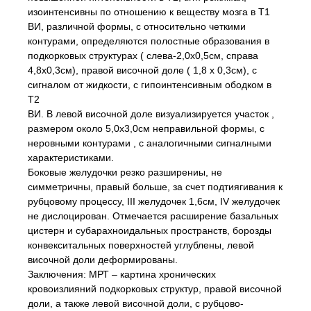
изоинтенсивны по отношению к веществу мозга в Т1
ВИ, различной формы, с относительно четкими
контурами, определяются полостные образования в
подкорковых структурах ( слева-2,0х0,5см, справа
4,8х0,3см), правой височной доле ( 1,8 х 0,3см), с
сигналом от жидкости, с гипоинтенсивным ободком в
Т2
ВИ. В левой височной доле визуализируется участок ,
размером около 5,0х3,0см неправильной формы, с
неровными контурами , с аналогичными сигналными
характеристиками.
Боковые желудочки резко разширениы, не
симметричны, правый больше, за счет подтиягивания к
рубцовому процессу, III желудочек 1,6см, IV желудочек
не дислоцирован. Отмечается расширение базальных
цистерн и субарахноидальных пространств, борозды
конвекситальных поверхностей углублены, левой
височной доли деформированы.
Заключения: МРТ – картина хронических
кровоизлияний подкорковых структур, правой височной
доли, а также левой височной доли, с рубцово-