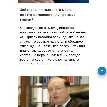
Заболевания головного мозга –
восстанавливаются ли нервные
клетки?
Справедливая околомедицинская
присказка согласно которой «все болезни
от нервов» известна всем, однако не все
знают, что верным является и обратное
утверждение - почти все болезни так или
иначе накладывают отпечаток на
состояние нервной системы и прежде
всего, на состояние клеток головного
мозга. Особенно сильное влияние на
состояние и функцию нервных клеток
оказывают всевозможные травмы черепа,
вирусные и бактериальные
нейроинфекции, интоксикации,
сосудистые заболевания (например,
атеросклероз мозговых сосудов), а также
некоторые наследственные болезни
(такие, как болезнь Альцгеймера).