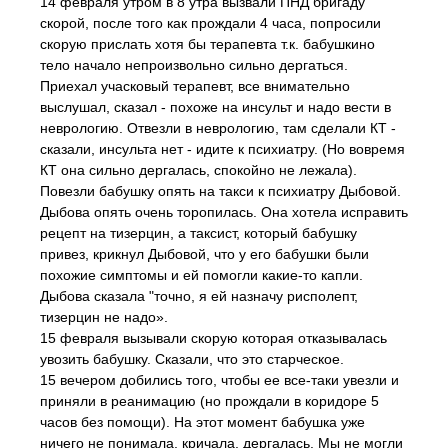
14 февраля утром в 8 утра вызвали ПНД бригаду
скорой, после того как прождали 4 часа, попросили
скорую прислать хотя бы терапевта т.к. бабушкино
тело начало непроизвольно сильно дергаться.
Приехал учасковый терапевт, все внимательно
выслушал, сказал - похоже на инсульт и надо вести в
неврологию. Отвезли в неврологию, там сделали КТ -
сказали, инсульта нет - идите к психиатру. (Но вовремя
КТ она сильно дергалась, спокойно не лежала).
Повезли бабушку опять на такси к психиатру Дыбовой.
Дыбова опять очень торопилась. Она хотела исправить
рецепт на тизерцин, а таксист, который бабушку
привез, крикнул Дыбовой, что у его бабушки были
похожие симптомы и ей помогли какие-то капли.
Дыбова сказала "точно, я ей назначу рисполепт,
тизерцин не надо».
15 февраля вызывали скорую которая отказывалась
увозить бабушку. Сказали, что это старческое.
15 вечером добились того, чтобы ее все-таки увезли и
приняли в реанимацию (но прождали в коридоре 5
часов без помощи). На этот момент бабушка уже
ничего не понимала, кричала, дергалась. Мы не могли