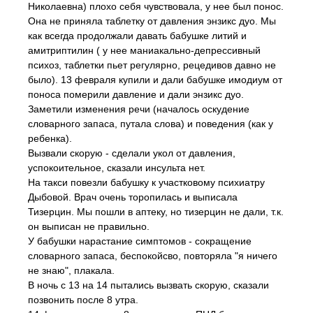
Николаевна) плохо себя чувствовала, у нее был понос.
Она не приняла таблетку от давления энзикс дуо. Мы
как всегда продолжали давать бабушке литий и
амитриптилин ( у нее маниакально-депрессивный
психоз, таблетки пьет регулярно, рецедивов давно не
было). 13 февраля купили и дали бабушке имодиум от
поноса померили давление и дали энзикс дуо.
Заметили изменения речи (началось оскудение
словарного запаса, путала слова) и поведения (как у
ребенка).
Вызвали скорую - сделали укол от давления,
успокоительное, сказали инсульта нет.
На такси повезли бабушку к участковому психиатру
Дыбовой. Врач очень торопилась и выписала
Тизерцин. Мы пошли в аптеку, но тизерцин не дали, т.к.
он выписан не правильно.
У бабушки нарастание симптомов - сокращение
словарного запаса, беспокойсво, повторяла "я ничего
не знаю", плакала.
В ночь с 13 на 14 пытались вызвать скорую, сказали
позвонить после 8 утра.