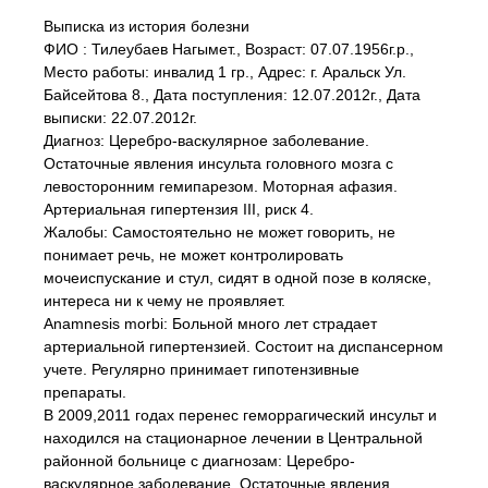
Выписка из история болезни
ФИО : Тилеубаев Нагымет., Возраст: 07.07.1956г.р.,
Место работы: инвалид 1 гр., Адрес: г. Аральск Ул.
Байсейтова 8., Дата поступления: 12.07.2012г., Дата
выписки: 22.07.2012г.
Диагноз: Церебро-васкулярное заболевание.
Остаточные явления инсульта головного мозга с
левосторонним гемипарезом. Моторная афазия.
Артериальная гипертензия III, риск 4.
Жалобы: Самостоятельно не может говорить, не
понимает речь, не может контролировать
мочеиспускание и стул, сидят в одной позе в коляске,
интереса ни к чему не проявляет.
Anamnesis morbi: Больной много лет страдает
артериальной гипертензией. Состоит на диспансерном
учете. Регулярно принимает гипотензивные
препараты.
В 2009,2011 годах перенес геморрагический инсульт и
находился на стационарное лечении в Центральной
районной больнице с диагнозам: Церебро-
васкулярное заболевание. Остаточные явления