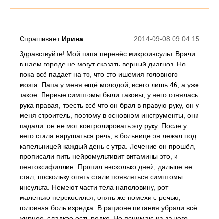
Спрашивает
Ирина
:
2014-09-08 09:04:15
Здравствуйте! Мой папа перенёс микроинсульт. Врачи
в наем городе не могут сказать верный диагноз. Но
пока всё падает на то, что это ишемия головного
мозга. Папа у меня ещё молодой, всего лишь 46, а уже
такое. Первые симптомы были таковы, у него отнялась
рука правая, тоесть всё что он брал в правую руку, он у
меня строитель, поэтому в основном инструменты, они
падали, он не мог контролировать эту руку. После у
него стала нарушаться речь, в больнице он лежал под
капельницей каждый день с утра. Лечение он прошёл,
прописали пить нейромультивит витамины это, и
пентоксифиллин. Пропил несколько дней, дальше не
стал, поскольку опять стали появляться симптомы
инсульта. Немеют части тела наполовину, рот
маленько перекосился, опять же помехи с речью,
головная боль изредка. В рационе питания убрали всё
жирное, сладкое есть редко. Не понимаю из-за чего