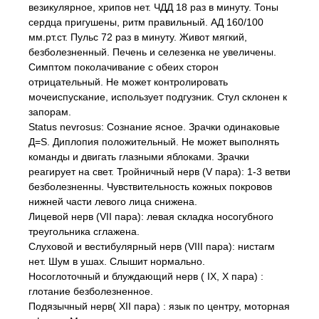
везикулярное, хрипов нет. ЧДД 18 раз в минуту. Тоны
сердца пригушены, ритм правильный. АД 160/100
мм.рт.ст. Пульс 72 раз в минуту. Живот мягкий,
безболезненный. Печень и селезенка не увеличены.
Симптом поколачивание с обеих сторон
отрицательный. Не может контролировать
мочеиспускание, использует подгузник. Стул склонен к
запорам.
Status nevrosus: Сознание ясное. Зрачки одинаковые
Д=S. Диплопия положительный. Не может выполнять
команды и двигать глазными яблоками. Зрачки
реагирует на свет. Тройничный нерв (V пара): 1-3 ветви
безболезненны. Чувствительность кожных покровов
нижней части левого лица снижена.
Лицевой нерв (VII пара): левая складка носогубного
треугольника сглажена.
Слуховой и вестибулярный нерв (VIII пара): нистагм
нет. Шум в ушах. Слышит нормально.
Носоглоточный и блуждающий нерв ( IX, X пара) :
глотание безболезненное.
Подязычный нерв( XII пара) : язык по центру, моторная