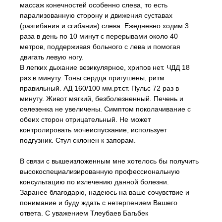
массаж конечностей особенно слева, то есть
парализованную сторону и движения суставах
(разгибания и сгибания) слева. Ежедневно ходим 3
раза в день по 10 минут с перерывами около 40
метров, поддерживая больного с лева и помогая
двигать левую ногу.
В легких дыхание везикулярное, хрипов нет. ЧДД 18
раз в минуту. Тоны сердца пригушены, ритм
правильный. АД 160/100 мм.рт.ст. Пульс 72 раз в
минуту. Живот мягкий, безболезненный. Печень и
селезенка не увеличены. Симптом поколачивание с
обеих сторон отрицательный. Не может
контролировать мочеиспускание, использует
подгузник. Стул склонен к запорам.
В связи с вышеизложенным мне хотелось бы получить
высокоспециализированную профессиональную
консультацию по излечению данной болезни.
Заранее благодарю, надеюсь на ваше сочувствие и
понимание и буду ждать с нетерпением Вашего
ответа. С уважением Тлеубаев Багьбек