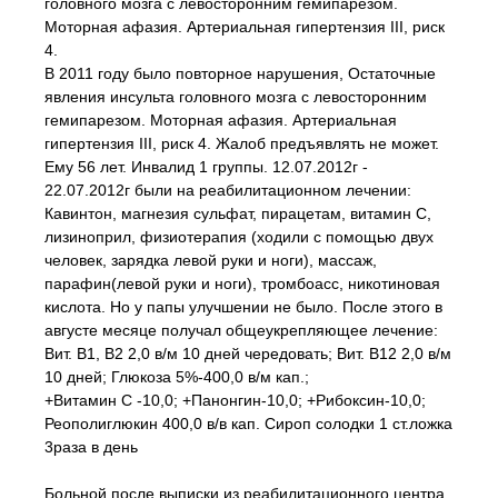
головного мозга с левосторонним гемипарезом.
Моторная афазия. Артериальная гипертензия III, риск
4.
В 2011 году было повторное нарушения, Остаточные
явления инсульта головного мозга с левосторонним
гемипарезом. Моторная афазия. Артериальная
гипертензия III, риск 4. Жалоб предъявлять не может.
Ему 56 лет. Инвалид 1 группы. 12.07.2012г -
22.07.2012г были на реабилитационном лечении:
Кавинтон, магнезия сульфат, пирацетам, витамин С,
лизиноприл, физиотерапия (ходили с помощью двух
человек, зарядка левой руки и ноги), массаж,
парафин(левой руки и ноги), тромбоасс, никотиновая
кислота. Но у папы улучшении не было. После этого в
августе месяце получал общеукрепляющее лечение:
Вит. В1, В2 2,0 в/м 10 дней чередовать; Вит. В12 2,0 в/м
10 дней; Глюкоза 5%-400,0 в/м кап.;
+Витамин С -10,0; +Панонгин-10,0; +Рибоксин-10,0;
Реополиглюкин 400,0 в/в кап. Сироп солодки 1 ст.ложка
3раза в день
Больной после выписки из реабилитационного центра