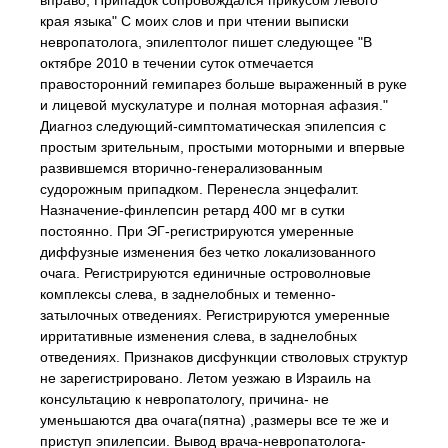
вправо, Припадок сопровождался прикусом левого
края языка" С моих слов и при чтении выписки
невропатолога, эпилептолог пишет следующее "В
октябре 2010 в течении суток отмечается
правосторонний гемипарез больше выраженный в руке
и лицевой мускулатуре и полная моторная афазия."
Диагноз следующий-симптоматическая эпилепсия с
простым зрительным, простыми моторными и впервые
развившемся вторично-генерализованным
судорожным припадком. Перенесла энцефалит.
Назначение-финлепсин ретард 400 мг в сутки
постоянно. При ЭГ-регистрируются умеренные
диффузные изменения без четко локализованного
очага. Регистрируются единичные островолновые
комплексы слева, в заднелобных и теменно-
затылочных отведениях. Регистрируются умеренные
ирритативные изменения слева, в заднелобных
отведениях. Признаков дисфункции стволовых структур
не зарегистрировано. Летом уезжаю в Израиль на
консультацию к невропатологу, причина- не
уменьшаются два очага(пятна) ,размеры все те же и
приступ эпилепсии. Вывод врача-невропатолога-