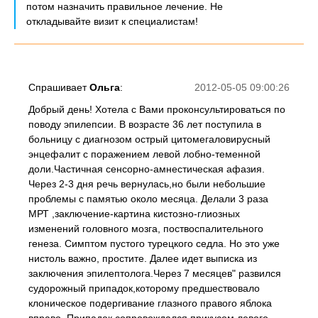
потом назначить правильное лечение. Не
откладывайте визит к специалистам!
Спрашивает
Ольга
:
2012-05-05 09:00:26
Добрый день! Хотела с Вами проконсультироваться по
поводу эпилепсии. В возрасте 36 лет поступила в
больницу с диагнозом острый цитомегаловирусный
энцефалит с поражением левой лобно-теменной
доли.Частичная сенсорно-амнестическая афазия.
Через 2-3 дня речь вернулась,но были небольшие
проблемы с памятью около месяца. Делали 3 раза
МРТ ,заключение-картина кистозно-глиозных
изменений головного мозга, поствоспалительного
генеза. Симптом пустого турецкого седла. Но это уже
нистоль важно, простите. Далее идет выписка из
заключения эпилептолога.Через 7 месяцев" развился
судорожный припадок,которому предшествовало
клоническое подергивание глазного правого яблока