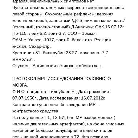
афазия. Менингиальных симптомов нет.
Чувствительность кожных покровов: гемигиперстезия с
левой стороны. Сухожильные рефлексы: верхняя
конечн/ локтевой, запястный /Д< S, нижняя конечность/
(коленный, голено-стопный) Д
Анализы: ОАК 16.07.12г
Hb-115. лейк-5,2. эрит-3,7. СОЭ – 16мм.ч
ОАМ-с. Уд.вес -1017, эрит-0. белок-отр. Реакция
кислая. Сахар-отр.
Креатинин-81. билирубин 23.27. мочевина -7,7
мммоль.л..
Окулист - Ангиопатия сетчатко к обеих глаз.
ПРОТОКОЛ МРТ ИССЛЕДОВАНИЯ ГОЛОВНОГО
МОЗГА.
Ф.И.О. пациента: Тилеубаев Н., Дата рождения:
07.07.1956г., Дата исследования: 16.07.2012г.
Контрастное усиление: без введения МР –
контрастного средства
На полученных Т1, Т2 ВИ, tirm MP изобрежениях (
наличие двигательных артефактов), на фоне глиозных
изменений больших полушарий, в виде сигналов
повышенной интенсивности в Т2, tirm режимах,