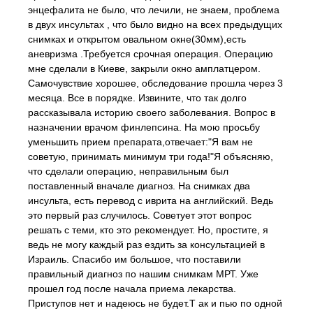
энцефалита не было, что лечили, не знаем, проблема
в двух инсультах , что было видно на всех предыдущих
снимках и открытом овальном окне(30мм),есть
аневризма .Требуется срочная операция. Операцию
мне сделали в Киеве, закрыли окно амплатцером.
Самочувствие хорошее, обследование прошла через 3
месяца. Все в порядке. Извините, что так долго
рассказывала историю своего заболевания. Вопрос в
назначении врачом финлепсина. На мою просьбу
уменьшить прием препарата,отвечает:"Я вам не
советую, принимать минимум три года!"Я объясняю,
что сделали операцию, неправильным был
поставленный вначале диагноз. На снимках два
инсульта, есть перевод с иврита на английский. Ведь
это первый раз случилось. Советует этот вопрос
решать с теми, кто это рекомендует. Но, простите, я
ведь не могу каждый раз ездить за консультацией в
Израиль. Спасибо им большое, что поставили
правильный диагноз по нашим снимкам МРТ. Уже
прошел год после начала приема лекарства.
Приступов нет и надеюсь не будет.Т ак и пью по одной