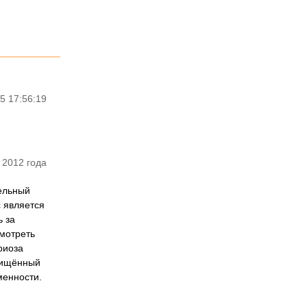
5 17:56:19
 2012 года
тельный
 является
ь за
мотреть
риоза
щищённый
менности.