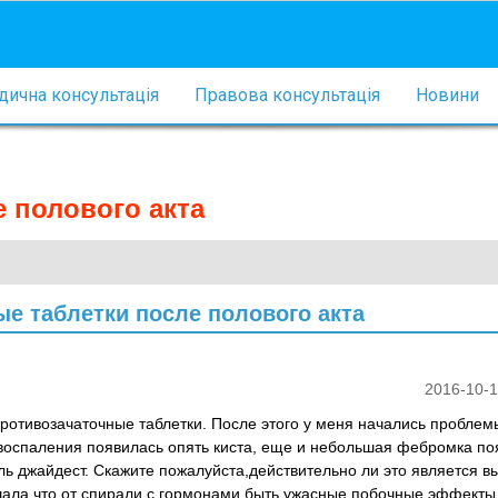
ична консультація
Правова консультація
Новини
е полового акта
е таблетки после полового акта
2016-10-1
ротивозачаточные таблетки. После этого у меня начались проблемы
 воспаления появилась опять киста, еще и небольшая фебромка по
ль джайдест. Скажите пожалуйста,действительно ли это является в
шала что от спирали с гормонами быть ужасные побочные эффекты