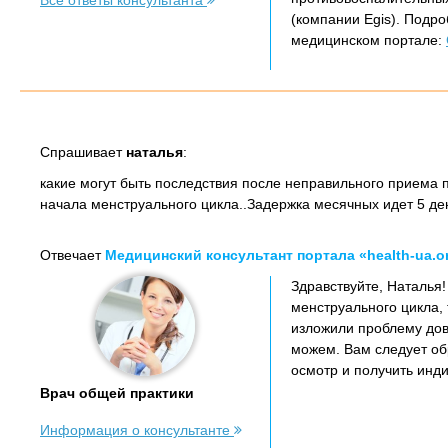
Все ответы консультанта
(компании Egis). Подр
медицинском портале:
Спрашивает
наталья
:
какие могут быть последствия после неправильного приема пр
начала менструального цикла..Задержка месячных идет 5 день
Отвечает
Медицинский консультант портала «health-ua.o
Здравствуйте, Наталья
менструального цикла, 
изложили проблему дов
можем. Вам следует об
осмотр и получить инд
Врач общей практики
Информация о консультанте