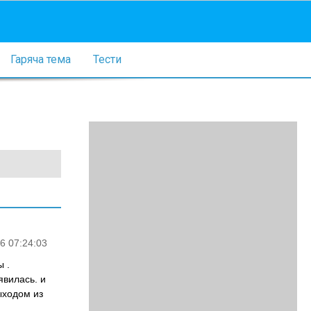
Гаряча тема
Тести
6 07:24:03
 .
явилась. и
ыходом из
.