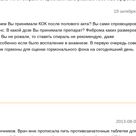
19 октября
ачем Вы принимали КОК после полового акта? Вы сами спровоциро
с. В какой дозе Вы принимали препарат? Фиброма каких размеро
 Вы не рожали, то ставить спираль не рекомендую, даже
обенно если было воспаление в анамнезе. В первую очередь сов
ые гормоны для оценки гормонального фона на сегодняшний день.
2013-08-0
яичников. Врач мне прописала пить противозачаточные таблетки дл