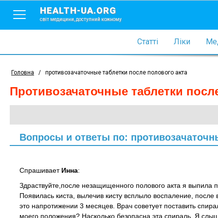
HEALTH-UA.ORG
світ медицини, доступний кожному
Статті
Ліки
Мед
Головна
/
противозачаточные таблетки после полового акта
противозачаточные таблетки посл
Вопросы и ответы по: противозачаточны
Спрашивает
Инна
:
Здраствуйте,после незащищенного полового акта я выпила п
Появилась киста, вылечив кисту всплыло воспаление, после
это напротижении 3 месяцев. Врач советует поставить спира
моего положения? Насколько безопасна эта спираль. Я слы