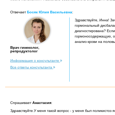
Отвечает
Босяк Юлия Васильевна
:
Здравствуйте, Инна! З
гормональный дисбалан
диагностирована? Если
гормоносодержащую, ос
анализ крови на полов
Врач гинеколог,
репродуктолог
Информация о консультанте
Все ответы консультанта
Спрашивает
Анастасия
:
Здравствуйте.У меня такой вопрос - у меня был поликистоз 