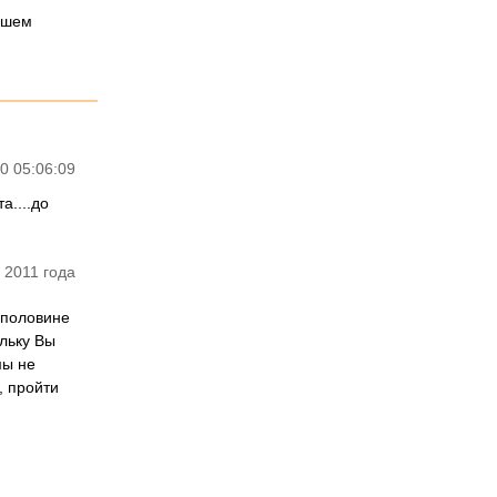
нашем
0 05:06:09
а....до
 2011 года
 половине
ольку Вы
мы не
, пройти