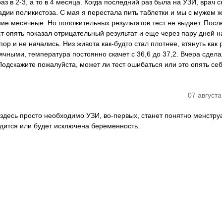
з в 2-3, а то в 4 месяца. Когда последний раз была на УЗИ, врач с
адии поликистоза. С мая я перестала пить таблетки и мы с мужем 
ние месячные. Но положительных результатов тест не выдает. Посл
ст опять показал отрицательный результат и еще через пару дней 
пор и не начались. Низ живота как-будто стал плотнее, втянуть как
сячными, температура постоянно скачет с 36,6 до 37,2. Вчера сдела
Подскажите пожалуйста, может ли тест ошибаться или это опять се
07 августа
 здесь просто необходимо УЗИ, во-первых, станет понятно менстру
рдится или будет исключена беременность.