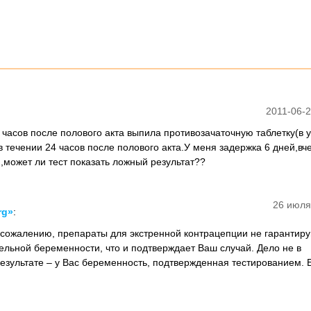
2011-06-2
 часов после полового акта выпила противозачаточную таблетку(в 
 течении 24 часов после полового акта.У меня задержка 6 дней,вч
,может ли тест показать ложный результат??
26 июля
rg»
:
К сожалению, препараты для экстренной контрацепции не гарантир
ельной беременности, что и подтверждает Ваш случай. Дело не в
зультате – у Вас беременность, подтвержденная тестированием. 