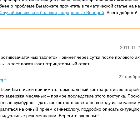
обнее о проблеме Вы можете прочитать в тематической статье на 
Случайные связи и болезни, подаренные Венерой
. Всего доброго!
2011-11-2
отивозачаточных таблеток Новинет через сутки после полового акт
...а тест показывает отрицательный ответ.
22 ноября
rg»
:
! Если Вы начали принимать гормональный контрацептив во второй
то задержка месячных – прямое последствие этого поступка. Поск
ольно сумбурно – дать конкретного совета по выходу из ситуации 
ратиться на очный прием к гинекологу, подробно описать ситуацию
ивидуальные рекомендации. Берегите здоровье!