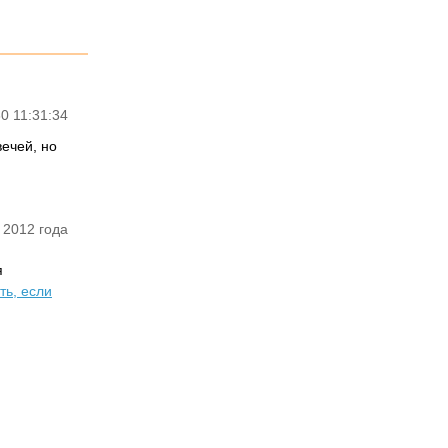
0 11:31:34
ечей, но
 2012 года
я
ть, если