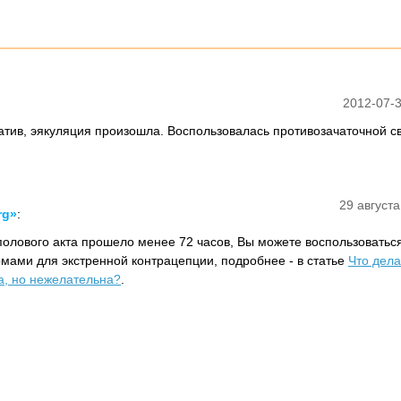
2012-07-3
атив, эякуляция произошла. Воспользовалась противозачаточной св
29 августа
rg»
:
полового акта прошело менее 72 часов, Вы можете воспользоватьс
ами для экстренной контрацепции, подробнее - в статье
Что дела
а, но нежелательна?
.