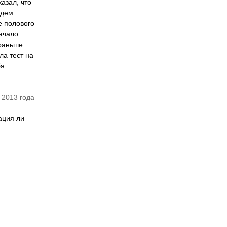
казал, что
ждем
е полового
начало
 раньше
ла тест на
бя
 2013 года
ация ли