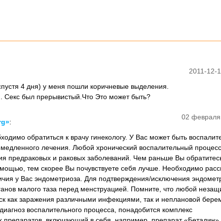
2011-12-1
спустя 4 дня) у меня пошли коричневые выделения.
. Секс был прерывистый.Что Это может быть?
02 февраля
rg»
:
ходимо обратиться к врачу гинекологу. У Вас может быть воспали
медленного лечения. Любой хронический воспалительный процесс
ия предраковых и раковых заболеваний. Чем раньше Вы обратитес
ощью, тем скорее Вы почувствуете себя лучше. Необходимо расс
ичия у Вас эндометриоза. Для подтверждения/исключения эндомет
ганов малого таза перед менструацией. Помните, что любой неза
риск как заражения различными инфекциями, так и неплановой бере
 диагноз воспалительного процесса, понадобится комплекс
 препаратов, включающий в себя, например, препарат «Бетадин»