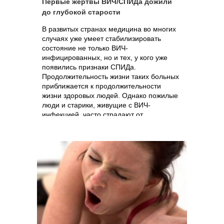
Первые жертвы ВИЧ/СПИДа дожили
до глубокой старости
В развитых странах медицина во многих
случаях уже умеет стабилизировать
состояние не только ВИЧ-
инфицированных, но и тех, у кого уже
появились признаки СПИДа.
Продолжительность жизни таких больных
приближается к продолжительности
жизни здоровых людей. Однако пожилые
люди и старики, живущие с ВИЧ-
инфекцией, часто страдают от
сопутствующих заболеваний, которые
значительно ухудшают качество их жизни.
Это явление не получает пока должного
внимания со стороны медицины, однако,
как утверждают американские
исследователи, в ближайшие годы
количество таких людей значительно
возрастет, поскольку стареют те, кто был
молод в начале и середине 80-х годов –
именно по ним и пришелся основной
удар тогда еще малоизвестной и