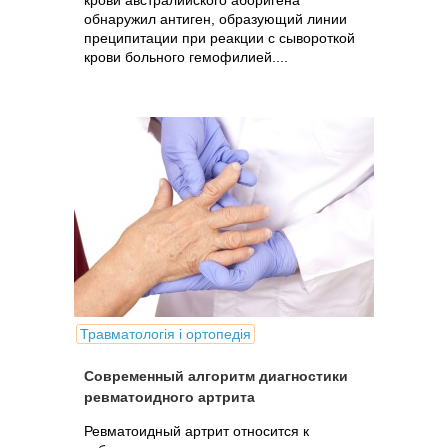
крови австралийского аборигена
обнаружил антиген, образующий линии
преципитации при реакции с сывороткой
крови больного гемофилией....
Травматологія і ортопедія
Современный алгоритм диагностики
ревматоидного артрита
Ревматоидный артрит относится к