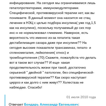
инфицирование. На сегодня мы ограничиваемся лишь
гепатопротекторами, иммуномодуляторами.
Специфической, противовирусной терапии нет, как вы
понимаете. В данный момент она нахоится не стац
лечении в НЭЦ с целью подбора инсулина( уже год,1,5
как на инсулине), поскольку получаемый до сих пор
инс-н не нормализовал гликемию. Наверное, есть
вероятность что именно из-за гепатита такая
дестабилизация сахара даже при инсулине?? На
сегодня высокие показатели трансаминаз, гепато- и
спленомегалия, лейкопения( относ) и
тромбоцитопения (70).Скажите, пожалуйста что делать
вот в таком вот случае?? И еще- какая
продолжительность жизни при такой, достаточно
серьезной " двойной " патологии, без специфической-
противовирусной терапии?? Как скоро наступает
цирроз и как долго с ним живут?? Холестаза не
наблюдаю. Спасибо!
01 июля 2010 года
Отвечает
Бондарь Александр Евгеньевич
: