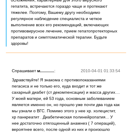
осложнения, характерные для этого вирусного
гепатита, встречаются гораздо чаще и протекают
тяжелее. Поэтому, Вашему другу необходимо
регулярное наблюдение специалиста и четкое
выполнение всех его рекомендаций, включающих
противовирусное лечение, прием гепатопротекторных
препаратов и симптоматической терапии. Будьте
здоровы!
Спрашивает
м............
:
2010-04-01 01:33:54
Здравствуйте! Я знакома с противопоказаниями
пегасиса и не только его, куда входит и тот же
сахарный диабет (ст декомпенсации) и масса других....
У моей матери, ей 53 года, основным заболеванием
является именно он, но прошло уже почти два года как
мы узнали о ВГС. Помимо этого у нее хр. холецистит,
хр панкреатит . Диабетическая полинейропатия... У
нее достаточно отягощенный анамнез ( 7 операций),
вероятнее всего, после одной из них и произошло