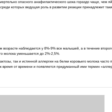
мертельно опасного анафилактического шока гораздо чаще, чем яй
среди которых ведущая роль в развитии реакции принадлежит так
ом возрасте наблюдается у 8%-9% все малышей, а в течение второг
его молока уменьшается до 2%-2,5%.
ктозы, так и истинной аллергии на белки коровьего молока часто 
ек время от времени и появляется придуманный ими термин «алле