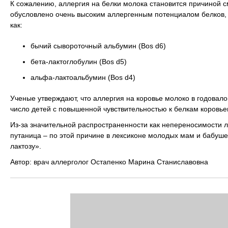
К сожалению, аллергия на белки молока становится причиной с
обусловлено очень высоким аллергенным потенциалом белков, 
как:
бычий сывороточный альбумин (Bos d6)
бета-лактоглобулин (Bos d5)
альфа-лактоальбумин (Bos d4)
Ученые утверждают, что аллергия на коровье молоко в годовал
число детей с повышенной чувствительностью к белкам коровь
Из-за значительной распространенности как непереносимости ла
путаница – по этой причине в лексиконе молодых мам и бабуш
лактозу».
Автор: врач аллерголог Остапенко Марина Станиславовна