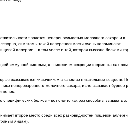
действительности является непереносимостью молочного сахара и к
бесспорно, симптомы такой непереносимости очень напоминают
щевой аллергии – в том числе и той, которая вызвана белками ко
цией иммунной системы, а снижением секреции фермента лактазы
орые всасываются кишечником в качестве питательных веществ. По
чнике непереваренного молочного сахара, и это вызывает бурное
и понос.
о специфических белков – вот они-то как раз способны вызывать а
анимает второе место среди всех разновидностей пищевой аллерги
уриным яйцам).