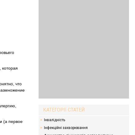
ровьего
, которая
нятно, что
 размножение
ллергию,
КАТЕГОРІЇ СТАТЕЙ
Інвалідність
и (а первое
Інфекційні захворювання