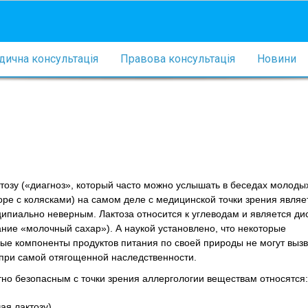
ична консультація
Правова консультація
Новини
тозу («диагноз», который часто можно услышать в беседах молоды
ре с колясками) на самом деле с медицинской точки зрения являе
ипиально неверным. Лактоза относится к углеводам и является д
ание «молочный сахар»). А наукой установлено, что некоторые
ые компоненты продуктов питания по своей природы не могут вызв
 при самой отягощенной наследственности.
тно безопасным с точки зрения аллергологии веществам относятся:
ая лактозу)