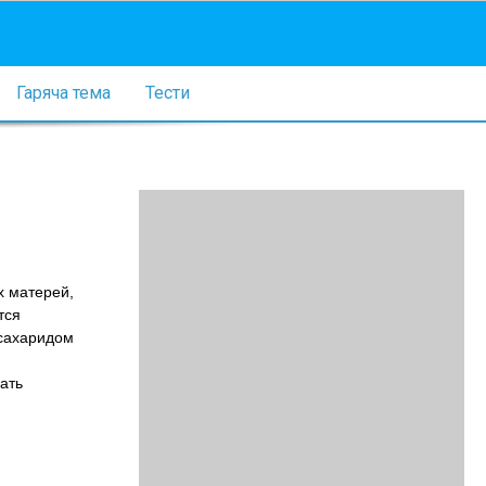
Гаряча тема
Тести
х матерей,
тся
исахаридом
ать