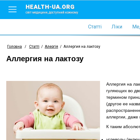
HEALTH-UA.ORG
світ медицини, доступний кожному
Статті
Ліки
Мед
Головна
/
Статті
/
Алергія
/
Аллергия на лактозу
Аллергия на лактозу
Аллергия на лак
гуляющих во дво
термином принц
(другое ее назв
распространенн
аллергии, даже
К таким абсолю
углеводы (включ