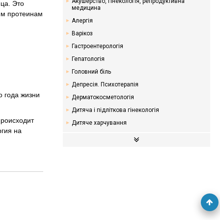
Акушерство, гінекологія, репродуктивна
ца. Это
медицина
им протеинам
Алергія
Варікоз
Гастроентерологія
Гепатологія
Головний біль
Депресія. Психотерапія
о года жизни
Дерматокосметологія
Дитяча і підліткова гінекологія
происходит
Дитяче харчування
ргия на
Ендокринологія. Цукровий діабет
Кардіологія
Мамологія
Надлишкова вага. Дієти
Неврологія
Онкологія
Отоларингологія