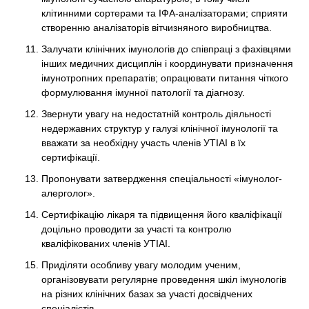
клітинними сортерами та ІФА-аналізаторами; сприяти
створенню аналізаторів вітчизняного виробництва.
Залучати клінічних імунологів до співпраці з фахівцями
інших медичних дисциплін і координувати призначення
імунотропних препаратів; опрацювати питання чіткого
формулювання імунної патології та діагнозу.
Звернути увагу на недостатній контроль діяльності
недержавних структур у галузі клінічної імунології та
вважати за необхідну участь членів УТІАІ в їх
сертифікації.
Пропонувати затвердження спеціальності «імунолог-
алерголог».
Сертифікацію лікаря та підвищення його кваліфікації
доцільно проводити за участі та контролю
кваліфікованих членів УТІАІ.
Приділяти особливу увагу молодим ученим,
організовувати регулярне проведення шкіл імунологів
на різних клінічних базах за участі досвідчених
спеціалістів.