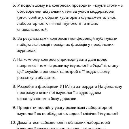
У подальшому на конгресах проводити «круглі столи» з
обговорення актуальних тем за участі модераторів
(pro-, contra-); обрати кураторів з фундаментальної,
лабораторної, клінічної імунології та інших
спаціальностей.
За результатами конгресів і конференцій публікувати
найцікавіші лекції провідних фахівців у профільних
журналах.
На кожному конгресі оприлюднувати дані щодо
напрямків і темпів розвитку імунології в Україні, стану
цієї служби в регіонах та потреб в її подальшому
розвитку в областях.
Розробити фахівцями УТІАІ та затвердити Національну
програму з клінічної імунології з відповідним
фінансуванням з боку держави.
Приділяти постійну увагу розвиткові лабораторної
імунології як необхідної складової клінічної імунології.
Домагатися забезпечення обласних лабораторій
імунології сучасною апаратурою, в тому числі