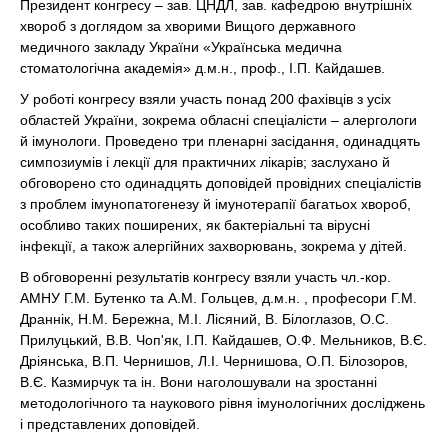
Президент конгресу – зав. ЦНДЛ, зав. кафедрою внутрішніх
хвороб з доглядом за хворими Вищого державного
медичного закладу України «Українська медична
стоматологічна академія» д.м.н., проф., І.П. Кайдашев.
У роботі конгресу взяли участь понад 200 фахівців з усіх
областей України, зокрема обласні спеціалісти – алергологи
й імунологи. Проведено три пленарні засідання, одинадцять
симпозиумів і лекції для практичних лікарів; заслухано й
обговорено сто одинадцять доповідей провідних спеціалістів
з проблем імунопатогенезу й імунотерапії багатьох хвороб,
особливо таких поширених, як бактеріальні та вірусні
інфекції, а також алергійних захворювань, зокрема у дітей.
В обговоренні результатів конгресу взяли участь чл.-кор.
АМНУ Г.М. Бутенко та А.М. Гольцев, д.м.н. , професори Г.М.
Драннік, Н.М. Бережна, М.І. Лісяний, В. Білоглазов, О.С.
Прилуцький, В.В. Чоп'як, І.П. Кайдашев, О.Ф. Мельников, В.Є.
Дріянська, В.П. Чернишов, Л.І. Чернишова, О.П. Білозоров,
В.Є. Казмирчук та ін. Вони наголошували на зростанні
методологічного та наукового рівня імунологічних досліджень
і представлених доповідей.