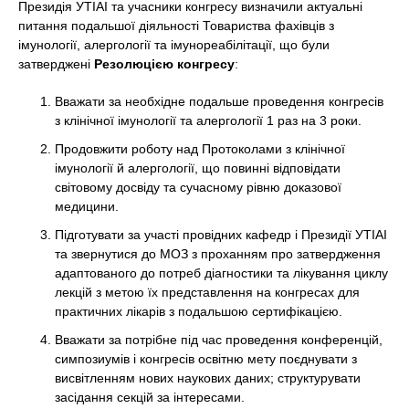
Президія УТІАІ та учасники конгресу визначили актуальні
питання подальшої діяльності Товариства фахівців з
імунології, алергології та імунореабілітації, що були
затверджені
Резолюцією конгресу
:
Вважати за необхідне подальше проведення конгресів
з клінічної імунології та алергології 1 раз на 3 роки.
Продовжити роботу над Протоколами з клінічної
імунології й алергології, що повинні відповідати
світовому досвіду та сучасному рівню доказової
медицини.
Підготувати за участі провідних кафедр і Президії УТІАІ
та звернутися до МОЗ з проханням про затвердження
адаптованого до потреб діагностики та лікування циклу
лекцій з метою їх представлення на конгресах для
практичних лікарів з подальшою сертифікацією.
Вважати за потрібне під час проведення конференцій,
симпозиумів і конгресів освітню мету поєднувати з
висвітленням нових наукових даних; структурувати
засідання секцій за інтересами.