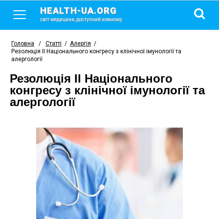
HEALTH-UA.ORG
світ медицини, доступний кожному
Головна
/
Статті
/
Алергія
/
Резолюція II Національного конгресу з клінічної імунології та
алергології
Резолюція II Національного
конгресу з клінічної імунології та
алергології