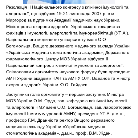
Резолюція II Національного конгресу з клінічної імунології та
алергології, що відбувся 19-21 листопада 2007 р. в м.
Миргород за підтримки Академії медичних наук України,
Міністерства охорони здоров’я, Українського товариства
фахівців з імунології, алергології та імунореабілітації (УТІАІ),
Національного медичного університету імені О.О.
Богомольця, Вищого державного медичного закладу України
«Українська медична стоматологічна академія», Державного
фармакологічного Центру МОЗ України відбувся II
Національний конгрес з клінічної імунології та алергології.
Співголовами оргкомітету наукового форуму були президент
АМН України академік НАН та АМНУ О.Ф. Возіанов та міністр
охорони здоров’я України Ю.О. Гайдаєв.
Заступники голів оргкомітету – перший заступник Міністра
МОЗ України О.М. Орда, зав. кафедрою клінічної імунології
та алергології НМУ імені О.О. Богомольця, зав. лабораторією
імунології Інституту урології АМНУ, президент УТІАІ д.м.н.,
професор Г.М. Драннік та ректор Вищого державного
медичного закладу України «Українська медична
стоматологічна академія», д.м.н., проф. В.М. Ждан.