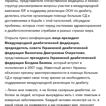
Украины, представители отечественной медицины и бизнес-
структур рассматривали вопросы участия в международной
кампании IDF в поддержку резолюции ООН по диабету,
делились опытом организации помощи больным СД и
достижениями в борьбе с этой патологией, обсуждали
проблемы, которые стоят перед системами здравоохранения
и диабетологическими службами в разных странах мира.
Открыла пресс-конференцию
вице-президент
Международной диабетической федерации,
председатель совета Украинской диабетической
федерации Валентина Дмитриевна Очеретенко
,
представившая
президента Украинской диабетической
федерации Богдана Бенюка
, который вступит в
полномочия в 2007 году. Известный артист Украины
объяснил причину заинтересованности в помощи больным
СД и представил свою точку зрения на необходимость
поддержания международной резолюции по диабету.
– Лично мне повезло, я не болею сахарным диабетом, но
болею за людей, которые вынуждены жить с этим тяжелым и
коварным заболеванием. Каждый человек несмотря на то, в
какой среде он развивался и как познавал мир, проходит