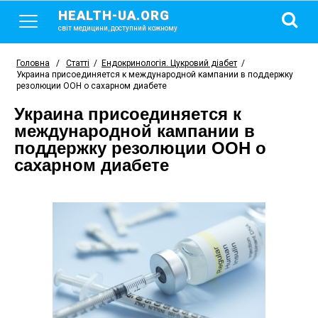
HEALTH-UA.ORG
світ медицини, доступний кожному
Головна
/
Статті
/
Ендокринологія. Цукровий діабет
/
Украина присоединяется к международной кампании в поддержку
резолюции ООН о сахарном диабете
Украина присоединяется к
международной кампании в
поддержку резолюции ООН о
сахарном диабете