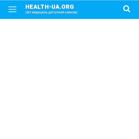
HEALTH-UA.ORG
світ медицини, доступний кожному