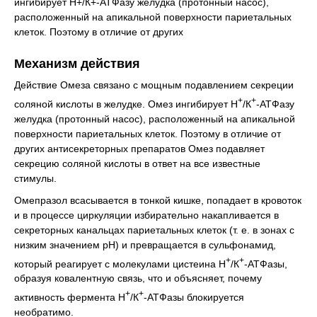
ингибирует Н+/К+-АТФазу желудка (протонный насос),
расположенный на апикальной поверхности париетальных
клеток. Поэтому в отличие от других
Механизм действия
Действие Омеза связано с мощным подавлением секреции
+
+
соляной кислоты в желудке. Омез ингибирует Н
/К
-АТФазу
желудка (протонный насос), расположенный на апикальной
поверхности париетальных клеток. Поэтому в отличие от
других антисекреторных препаратов Омез подавляет
секрецию соляной кислоты в ответ на все известные
стимулы.
Омепразол всасывается в тонкой кишке, попадает в кровоток
и в процессе циркуляции избирательно накапливается в
секреторных канальцах париетальных клеток (т. е. в зонах с
низким значением рН) и превращается в сульфонамид,
+
+
который реагирует с молекулами цистеина Н
/К
-АТФазы,
образуя ковалентную связь, что и объясняет, почему
+
+
активность фермента Н
/К
-АТФазы блокируется
необратимо.