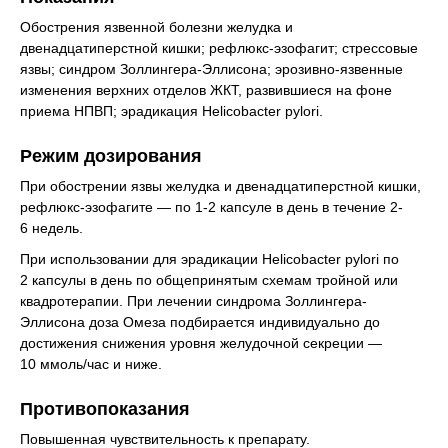
Обострения язвенной болезни желудка и
двенадцатиперстной кишки; рефлюкс-эзофагит; стрессовые
язвы; синдром Золлингера-Эллисона; эрозивно-язвенные
изменения верхних отделов ЖКТ, развившиеся на фоне
приема НПВП; эрадикация Helicobacter pylori.
Режим дозирования
При обострении язвы желудка и двенадцатиперстной кишки,
рефлюкс-эзофагите — по 1-2 капсуле в день в течение 2-
6 недель.
При использовании для эрадикации Helicobacter pylori по
2 капсулы в день по общепринятым схемам тройной или
квадротерапии. При лечении синдрома Золлингера-
Эллисона доза Омеза подбирается индивидуально до
достижения снижения уровня желудочной секреции —
10 ммоль/час и ниже.
Противопоказания
Повышенная чувствительность к препарату.