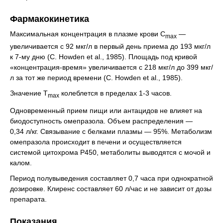
Фармакокинетика
Максимальная концентрация в плазме крови С
—
max
увеличивается с 92 мкг/л в первый день приема до 193 мкг/л
к 7-му дню (C. Howden et al., 1985). Площадь под кривой
«концентрация-время» увеличивается с 218 мкг/л до 399 мкг/
л за тот же период времени (C. Howden et al., 1985).
Значение Т
колеблется в пределах 1-3 часов.
max
Одновременный прием пищи или антацидов не влияет на
биодоступность омепразола. Объем распределения —
0,34 л/кг. Связывание с белками плазмы — 95%. Метаболизм
омепразола происходит в печени и осуществляется
системой цитохрома Р450, метаболиты выводятся с мочой и
калом.
Период полувыведения составляет 0,7 часа при однократной
дозировке. Клиренс составляет 60 л/час и не зависит от дозы
препарата.
Показания