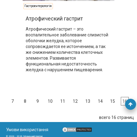
Урологія і нефрологія
Гастроентерологія
Школа здоров'я
Щеплення
Атрофический гастрит
Атрофический гастрит – это
воспалительное заболевание слизистой
оболочки желудка, которое
сопровождается ее истончением, а так
же снижением количества клеточных
элементов. Развивается
функциональная недостаточность
желудка с нарушением пищеварения.
7
8
9
10
11
12
13
14
15
16
всего 16 страниц
Умови використання
© 2006 - 2026 Медичний портал