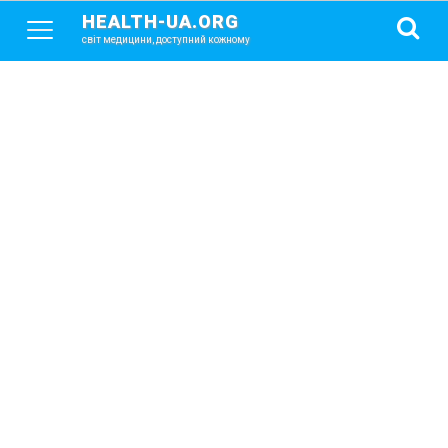
HEALTH-UA.ORG
світ медицини, доступний кожному