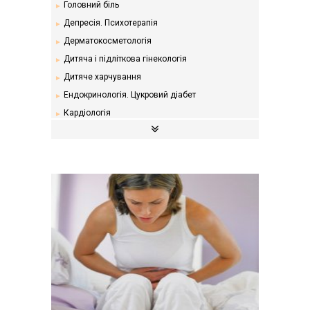
Головний біль
Депресія. Психотерапія
Дерматокосметологія
Дитяча і підліткова гінекологія
Дитяче харчування
Ендокринологія. Цукровий діабет
Кардіологія
Мамологія
Надлишкова вага. Дієти
Неврологія
Онкологія
Отоларингологія
Офтальмологія
Проктологія
Пульмонологія, фтизіатрія
Стоматологія. Захворювання порожнини рота
Травматологія і ортопедія