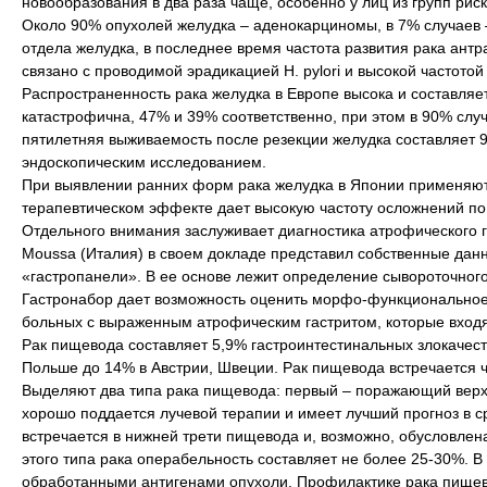
новообразования в два раза чаще, особенно у лиц из групп риск
Около 90% опухолей желудка – аденокарциномы, в 7% случаев
отдела желудка, в последнее время частота развития рака ант
связано с проводимой эрадикацией H. рylori и высокой частот
Распространенность рака желудка в Европе высока и составляет
катастрофична, 47% и 39% соответственно, при этом в 90% слу
пятилетняя выживаемость после резекции желудка составляет 9
эндоскопическим исследованием.
При выявлении ранних форм рака желудка в Японии применяют 
терапевтическом эффекте дает высокую частоту осложнений п
Отдельного внимания заслуживает диагностика атрофического г
Moussa (Италия) в своем докладе представил собственные дан
«гаcтропанели». В ее основе лежит определение сывороточного ур
Гастронабор дает возможность оценить морфо-функциональное со
больных с выраженным атрофическим гастритом, которые входят
Рак пищевода составляет 5,9% гастроинтестинальных злокачест
Польше до 14% в Австрии, Швеции. Рак пищевода встречается ча
Выделяют два типа рака пищевода: первый – поражающий верх
хорошо поддается лучевой терапии и имеет лучший прогноз в 
встречается в нижней трети пищевода и, возможно, обусловле
этого типа рака операбельность составляет не более 25-30%.
обработанными антигенами опухоли. Профилактике рака пищев