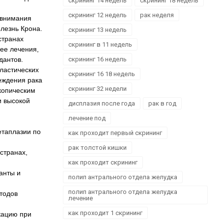
скрининг 14 недель
скрининг 18 недель
Офтальмологія
скрининг 12 недель
рак неделя
 внимания
Проктологія
лезнь Крона.
скрининг 13 недель
Пульмонологія, фтизіатрія
странах
Стоматологія. Захворювання порожнини рота
скрининг в 11 недель
ее лечения,
Травматологія і ортопедія
идантов.
скрининг 16 недель
Урологія і нефрологія
ластических
скрининг 16 18 недель
еждения рака
Школа здоров'я
скрининг 32 недели
копическим
Щеплення
и высокой
дисплазия после года
рак в год
лечение под
етаплазии по
как проходит первый скрининг
.
рак толстой кишки
странах,
как проходит скрининг
анты и
полип антрального отдела желудка
полип антрального отдела желудка
етодов
лечение
как проходит 1 скрининг
кацию при