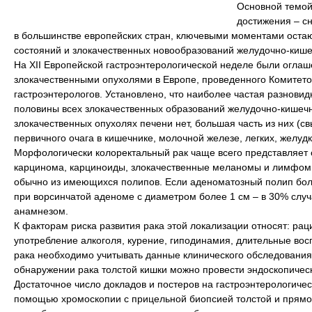
Основной темой
достижения – сн
в большинстве европейских стран, ключевыми моментами остаю
состояний и злокачественных новообразований желудочно-кишеч
На XII Европейской гастроэнтерологической неделе были огла
злокачественными опухолями в Европе, проведенного Комите
гастроэнтерологов. Установлено, что наиболее частая разновид
половины всех злокачественных образований желудочно-кишечно
злокачественных опухолях печени нет, большая часть из них (
первичного очага в кишечнике, молочной железе, легких, желуд
Морфологически колоректальный рак чаще всего представляет 
карцинома, карциноиды, злокачественные меланомы и лимфомы. 
обычно из имеющихся полипов. Если аденоматозный полип более
при ворсинчатой аденоме с диаметром более 1 см – в 30% слу
анамнезом.
К факторам риска развития рака этой локализации относят: ра
употребление алкоголя, курение, гиподинамия, длительные вос
рака необходимо учитывать данные клинического обследования,
обнаружении рака толстой кишки можно провести эндоскопичес
Достаточное число докладов и постеров на гастроэнтерологиче
помощью хромоскопии с прицельной биопсией толстой и прямо