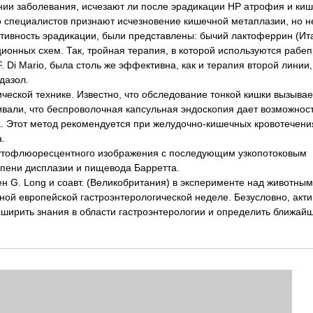
ии заболевания, исчезают ли после эрадикации НР атрофия и ки
о специалистов признают исчезновение кишечной метаплазии, но н
тивность эрадикации, были представлены: бычий лактоферрин (Ит
онных схем. Так, тройная терапия, в которой используются рабеп
 Di Mario, была столь же эффективна, как и терапия второй линии,
дазол.
еской технике. Известно, что обследование тонкой кишки вызывае
кивали, что беспроволочная капсульная эндоскопия дает возможнос
 Этот метод рекомендуется при желудочно-кишечных кровотечени
.
оаутофлюоресцентного изображения с последующим узкопотоковым
пени дисплазии и пищевода Барретта.
 G. Long и соавт. (Великобритания) в эксперименте над животны
ной европейской гастроэнтерологической неделе. Безусловно, акти
сширить знания в области гастроэнтерологии и определить ближай