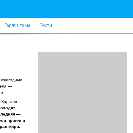
Гаряча тема
Тести
т ежегодные
деля —
ие
. Харьков
роходят
следняя —
орой приняли
тран мира.