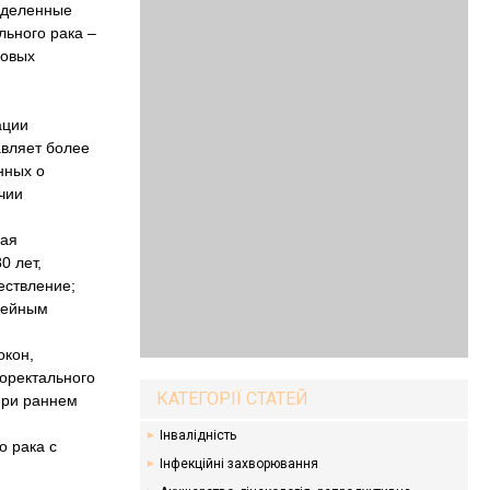
еделенные
льного рака –
ковых
ации
авляет более
нных о
чии
ная
0 лет,
ествление;
емейным
окон,
лоректального
КАТЕГОРІЇ СТАТЕЙ
при раннем
Інвалідність
о рака с
Інфекційні захворювання