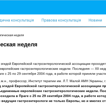
ична консультація
Правова консультація
Новини
логическая неделя
ческая неделя
д эгидой Европейской гастроэнтерологической ассоциации проходя
вропейские гастроэнтерологические недели. Последняя — ХII не
ге с 25 по 29 сентября 2004 года, в работе которой приняли участ
д.м.н., профессор; Институт терапии им. Л.Т. Малой АМН Украины, г
од эгидой Европейской гастроэнтерологической ассоциации п
единенные европейские гастроэнтерологические недели. По
роходила в Праге с 25 по 29 сентября 2004 года, в работе кот
е ведущие гастроэнтерологи не только Европы, но и многих с