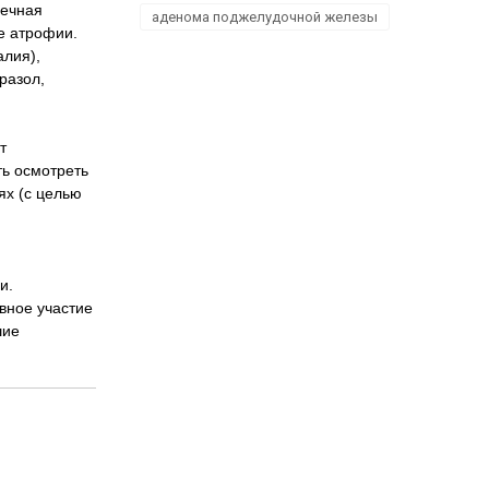
шечная
аденома поджелудочной железы
е атрофии.
алия),
разол,
т
ть осмотреть
ях (с целью
ми.
вное участие
шие