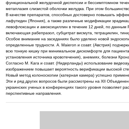
функциональной желудочной диспепсии и бессимптомном течен
метаплазия слизистой оболочки желудка. При этом большинств
В качестве препаратов, способных достоверно повышать эффек
лафутидин (Япония), а также различные модификации эрадикаци
левофлоксацин и амоксициллин в течение 12 дней, по данным F.
включающая рабепразол, субцитрат висмута, тетрациклин, тини
Особое внимание на заседаниях было уделено новой эндоскопич
определенные трудности. A. Maieron и соавт. (Австрия) подчер
всю тонкую кишку при минимальном дискомфорте для пациента.
установления источника кровотечения), анемиях, болезни Крона
Согласно M. Kara и соавт. (Нидерланды) использование виде
изображением повышает вероятность верификации высокой сте
Новый метод колоноскопии (катерная камера) успешно применен
Эти и ряд других вопросов были рассмотрены на XII Объединен
украинских ученых в конференциях такого уровня позволяет ра
перспективные направления.