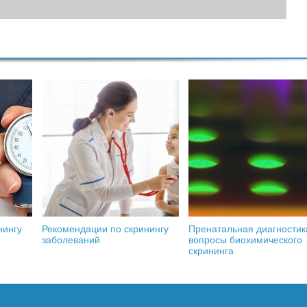
нингу
Рекомендации по скринингу
Пренатальная диагностик
заболеваний
вопросы биохимического
скрининга