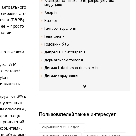
Акушерство, гінекологія, репродуктивна
медицина
 антрального
Алергія
озможно, это
лезни (ГЭРБ).
Варікоз
ине – просто
Гастроентерологія
Японии
Гепатологія
Головний біль
ьно высоком
Депресія. Психотерапія
Дерматокосметологія
дка. A.M.
Дитяча і підліткова гінекологія
ю тестовой
Дитяче харчування
lori.
ии выявить
Ендокринологія. Цукровий діабет
Кардіологія
рует от 3% в
Мамологія
м у женщин.
Надлишкова вага. Дієти
ым опухолям,
Пользователей также интересует
торая чаще
Неврологія
 проявлений
Онкологія
скрининг в 20 недель
мфоцитами,
Отоларингологія
й необходимо