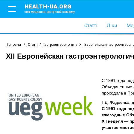
HEALTH-UA.ORG
світ медицини, доступний кожному
Статті
Ліки
Мед
Головна
/
Статті
/
Гастроентерологія
/
XII Европейская гастроэнтеро
XII Европейская гастроэнтерологи
С 1991 года по
Объединенные е
проходила в Пра
Г.Д. Фадеенко, 
С 1991 года п
ежегодные Объ
ХII неделя — п
участие многи