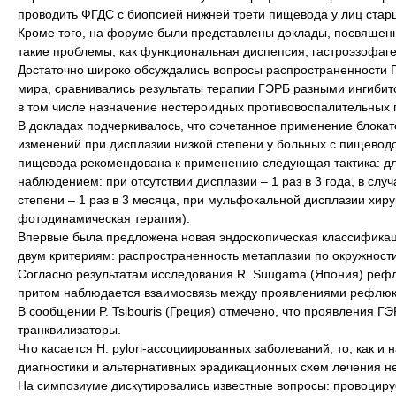
проводить ФГДС с биопсией нижней трети пищевода у лиц старш
Кроме того, на форуме были представлены доклады, посвящен
такие проблемы, как функциональная диспепсия, гастроэзофаг
Достаточно широко обсуждались вопросы распространенности 
мира, сравнивались результаты терапии ГЭРБ разными ингиби
в том числе назначение нестероидных противовоспалительных п
В докладах подчеркивалось, что сочетанное применение блокат
изменений при дисплазии низкой степени у больных с пищевод
пищевода рекомендована к применению следующая тактика: д
наблюдением: при отсутствии дисплазии – 1 раз в 3 года, в сл
степени – 1 раз в 3 месяца, при мульфокальной дисплазии хиру
фотодинамическая терапия).
Впервые была предложена новая эндоскопическая классификац
двум критериям: распространенность метаплазии по окружност
Согласно результатам исследования R. Suugama (Япония) рефлюк
притом наблюдается взаимосвязь между проявлениями рефлюкс
В сообщении P. Tsibouris (Греция) отмечено, что проявления 
транквилизаторы.
Что касается Н. рylori-ассоциированных заболеваний, то, как 
диагностики и альтернативных эрадикационных схем лечения н
На симпозиуме дискутировались известные вопросы: провоциру