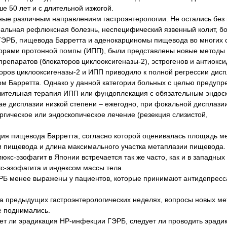
е 50 лет и с длительной изжогой.
ные различным направлениям гастроэнтерологии. Не остались без
еальная рефлюксная болезнь, неспецифический язвенный колит, бо
ГЭРБ, пищевода Барретта и аденокарциномы пищевода во многих 
торами протонной помпы (ИПП), были представлены новые методы 
репаратов (блокаторов циклооксигеназы-2), эстрогенов и антиокс
оров циклооксигеназы-2 и ИПП приводило к полной регрессии дисп
ом Барретта. Однако у данной категории больных с целью предупр
лительная терапия ИПП или фундоплекация с обязательным эндос
учае дисплазии низкой степени – ежегодно, при фокальной дисплази
ргическое или эндоскопическое лечение (резекция слизистой,
ия пищевода Барретта, согласно которой оценивалась площадь м
и пищевода и длина максимального участка метаплазии пищевода
с-эзофагит в Японии встречается так же часто, как и в западных 
-эзофагита и индексом массы тела.
ГЭРБ менее выражены у пациентов, которые принимают антидепресс
и на предыдущих гастроэнтерологических неделях, вопросы новых м
е поднимались.
ет ли эрадикация НР-инфекции ГЭРБ, следует ли проводить эради