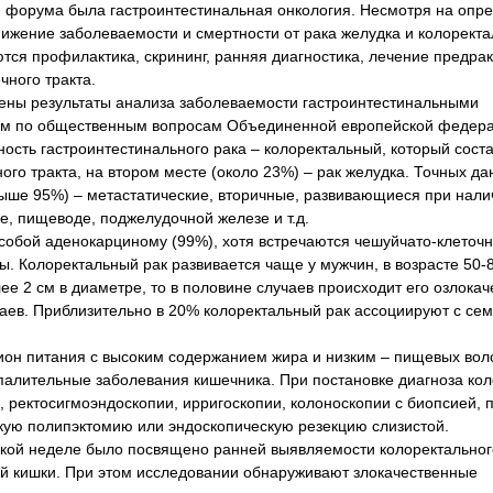
 форума была гастроинтестинальная онкология. Несмотря на опр
ижение заболеваемости и смертности от рака желудка и колоректа
тся профилактика, скрининг, ранняя диагностика, лечение предра
ного тракта.
шены результаты анализа заболеваемости гастроинтестинальными
том по общественным вопросам Объединенной европейской федер
ность гастроинтестинального рака – колоректальный, который сост
го тракта, на втором месте (около 23%) – рак желудка. Точных да
свыше 95%) – метастатические, вторичные, развивающиеся при нали
ке, пищеводе, поджелудочной железе и т.д.
собой аденокарциному (99%), хотя встречаются чешуйчато-клеточ
Колоректальный рак развивается чаще у мужчин, в возрасте 50-8
 2 см в диаметре, то в половине случаев происходит его озлокач
чаев. Приблизительно в 20% колоректальный рак ассоциируют с с
цион питания с высоким содержанием жира и низким – пищевых вол
палительные заболевания кишечника. При постановке диагноза ко
 ректосигмоэндоскопии, ирригоскопии, колоноскопии с биопсией, 
кую полипэктомию или эндоскопическую резекцию слизистой.
ской неделе было посвящено ранней выявляемости колоректальног
й кишки. При этом исследовании обнаруживают злокачественные