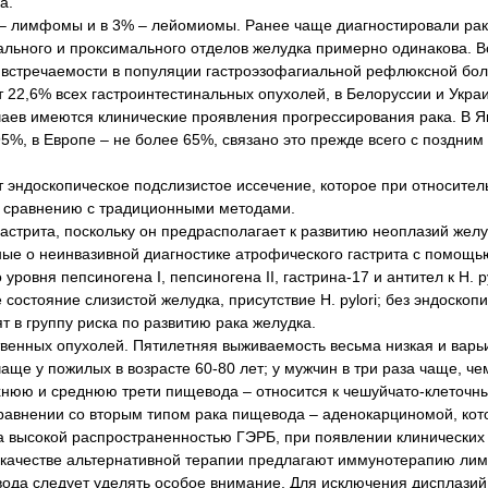
а.
 – лимфомы и в 3% – лейомиомы. Ранее чаще диагностировали рак
рального и проксимального отделов желудка примерно одинакова. В
ой встречаемости в популяции гастроэзофагиальной рефлюксной бо
 22,6% всех гастроинтестинальных опухолей, в Белоруссии и Укра
чаев имеются клинические проявления прогрессирования рака. В 
5%, в Европе – не более 65%, связано это прежде всего с поздним
эндоскопическое подслизистое иссечение, которое при относител
о сравнению с традиционными методами.
астрита, поскольку он предрасполагает к развитию неоплазий желу
ные о неинвазивной диагностике атрофического гастрита с помощь
овня пепсиногена I, пепсиногена II, гастрина-17 и антител к H. py
стояние слизистой желудка, присутствие Н. рylori; без эндоскоп
 в группу риска по развитию рака желудка.
венных опухолей. Пятилетняя выживаемость весьма низкая и варьи
ще у пожилых в возрасте 60-80 лет; у мужчин в три раза чаще, че
нюю и среднюю трети пищевода – относится к чешуйчато-клеточн
сравнении со вторым типом рака пищевода – аденокарциномой, ко
на высокой распространенностью ГЭРБ, при появлении клинических
 В качестве альтернативной терапии предлагают иммунотерапию ли
ода следует уделять особое внимание. Для исключения дисплази