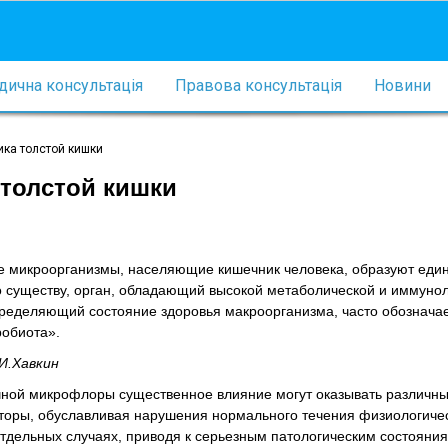
ична консультація
Правова консультація
Новини
ка толстой кишки
толстой кишки
 микроорганизмы, населяющие кишечник человека, образуют еди
по существу, орган, обладающий высокой метаболической и иммуно
пределяющий состояние здоровья макроорганизма, часто обознач
обиота».
.И.Хавкин
чной микрофлоры существенное влияние могут оказывать различн
торы, обуславливая нарушения нормального течения физиологиче
отдельных случаях, приводя к серьезным патологическим состояния