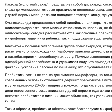
Лактоза (молочный сахар) представляет собой дисахарид, сост
кишки до мономеров, которые практически полностью всасываю
у детей первых месяцев жизни попадает в толстую кишку, где 
Олигосахариды представляют собой линейные полимеры глюкоз
олигосахаридов в женском молоке относительно невелика, не б
олигосахариды сегодня рассматриваются как основные пребио
микрофлоры кишечника ребенка, так и поддержание в дальней
Клетчатка – большая гетерогенная группа полисахаридов, кот
растительного происхождения (наиболее известны целлюлоза и
и лактобактериями, способствуя их росту. Помимо выполнения 
адсорбционной способностью и удерживает воду, что приводит
фекалий, ускорения пассажа по кишечнику, что обуславливает 
Пребиотики важны не только для питания микрофлоры, но также
современных условиях отмечается дефицит пребиотиков в питан
в сутки примерно 20–35 г пищевых волокон, тогда как в реальн
доли естественного вскармливания у детей первого года жизни 
нехватка пребиотиков в питании может объяснять, как увеличен
кишки.
Таким образом, пребиотики обеспечивают благополучие микро