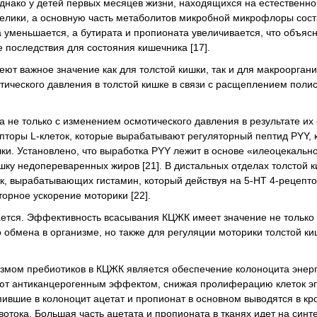
днако у детей первых месяцев жизни, находящихся на естественн
велики, а основную часть метаболитов микробной микрофлоры сос
а уменьшается, а бутирата и пропионата увеличивается, что объяс
последствия для состояния кишечника [17].
ют важное значение как для толстой кишки, так и для макрооргани
ического давления в толстой кишке в связи с расщеплением поли
 не только с изменением осмотического давления в результате их 
торы L-клеток, которые вырабатывают регуляторный пептид PYY, к
шки. Установлено, что выработка PYY лежит в основе «илеоцекальн
ку недопереваренных жиров [21]. В дистальных отделах толстой 
к, вырабатывающих гистамин, который действуя на 5-HT 4-рецепт
рное ускорение моторики [22].
ается. Эффективность всасывания КЦЖК имеет значение не только
обмена в организме, но также для регуляции моторики толстой ки
змом пребиотиков в КЦЖК является обеспечение колоноцита энерг
ают антиканцерогенным эффектом, снижая пролиферацию клеток э
ившие в колоноцит ацетат и пропионат в основном выводятся в кр
вотока. Большая часть ацетата и пропионата в тканях идет на синт