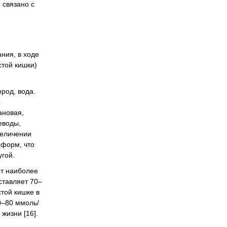
 связано с
ния, в ходе
стой кишки)
род, вода.
ы
ановая,
еводы,
величении
оформ, что
угой.
ет наиболее
ставляет 70–
той кишке в
0–80 ммоль/
жизни [16].