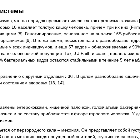
системы
мов, что на порядок превышает число клеток организма-хозяина [
орых 10 населяет толстую кишку человека, причем три их них (Firmi
адающими [8]. Генотипирование, основанное на анализе 16S рибос
организмов [9]. В то же время, несмотря на это разнообразие, яд
ые у всех индивидуумов, и еще 57 видов – обнаруживаемые у 90%
 в человеческой популяции. Так, J.J.Faith и соавт., проанализиро
% бактериальных видов остаются стабильными в течение 5 лет наб
сравнению с другими отделами ЖКТ. В целом разнообразие кишечн
 состоянием здоровья [13, 14].
тавлены энтерококками, кишечной палочкой, головчатыми бактерия
знее и по составу приближается к флоре взрослого человека. У д
измов.
ается от первородного кала – мекония. Он представляет собой гус
В состав мекония входят опущенный эпителий, сгустившаяся слизь,