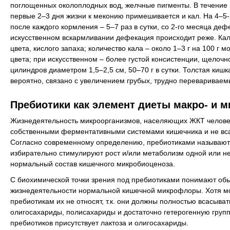
поглощенных околоплодных вод, желчные пигменты. В течение 
первые 2–3 дня жизни к меконию примешивается и кал. На 4–5-
после каждого кормления – 5–7 раз в сутки, со 2-го месяца деф
искусственном вскармливании дефекация происходит реже. Кал
цвета, кислого запаха; количество кала – около 1–3 г на 100 
цвета; при искусственном – более густой консистенции, щелочн
цилиндров диаметром 1,5–2,5 см, 50–70 г в сутки. Толстая киш
вероятно, связано с увеличением грубых, трудно перевариваем
Пребиотики как элемент диеты макро- и 
Жизнедеятельность микроорганизмов, населяющих ЖКТ человека
собственными ферментативными системами кишечника и не всас
Согласно современному определению, пребиотиками называют
избирательно стимулируют рост и/или метаболизм одной или не
нормальный состав кишечного микробиоценоза.
С биохимической точки зрения под пребиотиками понимают об
жизнедеятельности нормальной кишечной микрофлоры. Хотя мон
пребиотикам их не относят, т.к. они должны полностью всасыва
олигосахариды, полисахариды и достаточно гетерогенную групп
пребиотиков присутствует лактоза и олигосахариды.