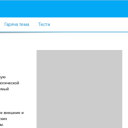
Гаряча тема
Тести
ную
логической
аемый
ые внешние и
ских
м.