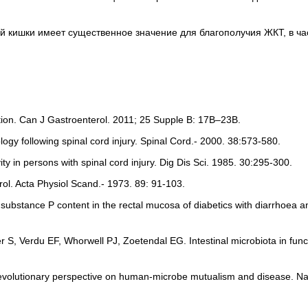
 кишки имеет существенное значение для благополучия ЖКТ, в ча
tion. Can J Gastroenterol. 2011; 25 Supple В: 17B–23B.
ogy following spinal cord injury. Spinal Cord.- 2000. 38:573-580.
 in persons with spinal cord injury. Dig Dis Sci. 1985. 30:295-300.
ntrol. Acta Physiol Scand.- 1973. 89: 91-103.
 substance P content in the rectal mucosa of diabetics with diarrhoea a
r S, Verdu EF, Whorwell PJ, Zoetendal EG. Intestinal microbiota in func
evolutionary perspective on human-microbe mutualism and disease. Na