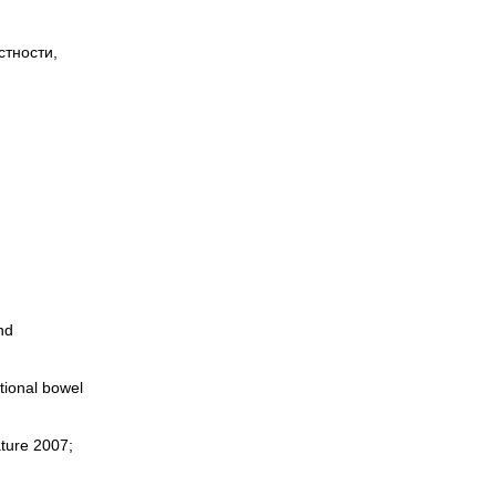
стности,
nd
tional bowel
ture 2007;