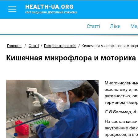
HEALTH-UA.ORG
світ медицини, доступний кожному
Статті
Ліки
Мед
Головна
/
Статті
/
Гастроентерологія
/
Кишечная микрофлора и мотори
Кишечная микрофлора и моторика 
Многочисленные
экосистему и, 
активностью, о
термином «микр
С.В.Бельмер, А
На состав кише
внутренние фак
процессов, а в 