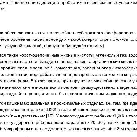
ами. Преодоление дефицита пребиотиков в современных условиях
те.
ки обеспечивают за счет анаэробного субстратного фосфорилирова
ное брожение, характерное для лактобактерий, стрептококков тол
.ч. уксусной кислотой, присущее бифидобактериям).
ся также короткоцепочечные жирные кислоты, углекислый газ, водо
род всасывается и выводится через легкие, а органические кислот
 пропионовая, масляная / изомасляная, валериановая / изовалери
олстой кишки, перерабатывая непереваренные в тонкой кишке угл
м их изоформ. В то же время, при нарушении микробиоценоза и у
начинают синтезироваться из белков преимущественно в виде из
, с одной стороны, и может быть диагностическим маркером, с др
ой кишке максимальная в проксимальных отделах, т.е. там, где ид
среднем концентрация КЦЖК в толстой кишке взрослого человека со
оль/л – в дистальных [15]. У новорожденного ребенка КЦЖК в толс
ество у здорового ребенка резко нарастает к 20–30 дню жизни до 7
й микрофлоры и далее достигает «взрослых» значений к 2-м годам 