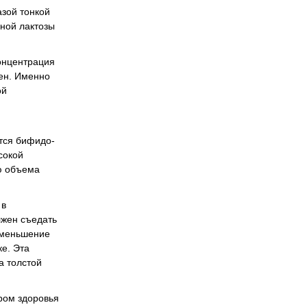
Офтальмологія
азой тонкой
Проктологія
ной лактозы
Пульмонологія, фтизіатрія
Стоматологія. Захворювання порожнини рота
онцентрация
лен. Именно
Травматологія і ортопедія
ой
Урологія і нефрологія
Школа здоров'я
Щеплення
тся бифидо-
сокой
ю объема
 в
лжен съедать
 Уменьшение
ке. Эта
а толстой
ром здоровья