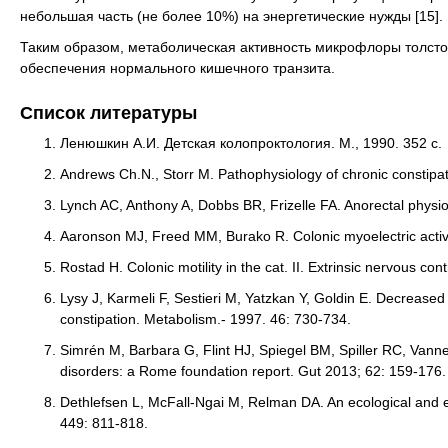
небольшая часть (не более 10%) на энергетические нужды [15].
Таким образом, метаболическая активность микрофлоры толстой
обеспечения нормального кишечного транзита.
Список литературы
Ленюшкин А.И. Детская колопроктология. М., 1990. 352 с.
Andrews Ch.N., Storr M. Pathophysiology of chronic constipa
Lynch AC, Anthony A, Dobbs BR, Frizelle FA. Anorectal physiol
Aaronson MJ, Freed MM, Burako R. Colonic myoelectric activity
Rostad H. Colonic motility in the cat. II. Extrinsic nervous co
Lysy J, Karmeli F, Sestieri M, Yatzkan Y, Goldin E. Decreased
constipation. Metabolism.- 1997. 46: 730-734.
Simrén M, Barbara G, Flint HJ, Spiegel BM, Spiller RC, Vanne
disorders: a Rome foundation report. Gut 2013; 62: 159-176.
Dethlefsen L, McFall-Ngai M, Relman DA. An ecological and 
449: 811-818.