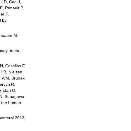
Li D, Cao J,
E, Renault P,
er F,
d by
enbaum M,
body: meta-
N, Casellas F,
 HB, Nielsen
os WM, Brunak
Dervyn R,
khdari O,
z N, Sunagawa
of the human
oenterol 2013;