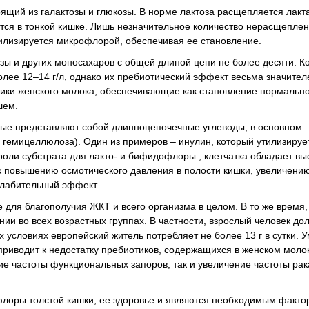
оящий из галактозы и глюкозы. В норме лактоза расщепляется лакт
тся в тонкой кишке. Лишь незначительное количество нерасщеплен
утилизируется микрофлорой, обеспечивая ее становление.
ы и других моносахаров с общей длиной цепи не более десяти. К
олее 12–14 г/л, однако их пребиотический эффект весьма значите
тики женского молока, обеспечивающие как становление нормальн
шем.
орые представляют собой длинноцепочечные углеводы, в основном
 гемицеллюлоза). Один из примеров – инулин, который утилизируе
роли субстрата для лакто- и бифидофлоры , клетчатка обладает вы
 к повышению осмотического давления в полости кишки, увеличени
слабительный эффект.
 для благополучия ЖКТ и всего организма в целом. В то же время,
ии во всех возрастных группах. В частности, взрослый человек до
ых условиях европейский житель потребляет не более 13 г в сутки.
приводит к недостатку пребиотиков, содержащихся в женском моло
ие частоты функциональных запоров, так и увеличение частоты рак
флоры толстой кишки, ее здоровье и являются необходимым факто