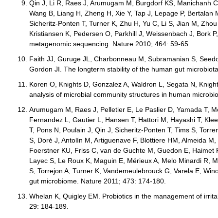
Qin J, Li R, Raes J, Arumugam M, Burgdorf KS, Manichanh C, 
Wang B, Liang H, Zheng H, Xie Y, Tap J, Lepage P, Bertalan M
Sicheritz-Ponten T, Turner K, Zhu H, Yu C, Li S, Jian M, Zhou
Kristiansen K, Pedersen O, Parkhill J, Weissenbach J, Bork P
metagenomic sequencing. Nature 2010; 464: 59-65.
Faith JJ, Guruge JL, Charbonneau M, Subramanian S, Seedo
Gordon JI. The longterm stability of the human gut microbio
Koren O, Knights D, Gonzalez A, Waldron L, Segata N, Knigh
analysis of microbial community structures in human microb
Arumugam M, Raes J, Pelletier E, Le Paslier D, Yamada T, Me
Fernandez L, Gautier L, Hansen T, Hattori M, Hayashi T, Kl
T, Pons N, Poulain J, Qin J, Sicheritz-Ponten T, Tims S, To
S, Doré J, Antolín M, Artiguenave F, Blottiere HM, Almeida 
Foerstner KU, Friss C, van de Guchte M, Guedon E, Haimet F,
Layec S, Le Roux K, Maguin E, Mérieux A, Melo Minardi R, M'
S, Torrejon A, Turner K, Vandemeulebrouck G, Varela E, Wino
gut microbiome. Nature 2011; 473: 174-180.
Whelan K, Quigley EM. Probiotics in the management of irri
29: 184-189.