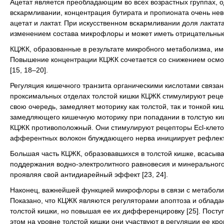
Ацетат является преобладающим во всех возрастных группах, о
вскармливании, концентрация бутирата и пропионата очень не
ацетат и лактат. При искусственном вскармливании доля лактат
изменением состава микрофлоры и может иметь отрицательные 
КЦЖК, образованные в результате микробного метаболизма, име
Повышение концентрации КЦЖК сочетается со снижением осмот
[15, 18–20].
Регуляция кишечного транзита органическими кислотами связана
проксимальных отделах толстой кишки КЦЖК стимулируют рецеп
свою очередь, замедляет моторику как толстой, так и тонкой ки
замедляющего кишечную моторику при попадании в толстую киш
КЦЖК противоположный. Они стимулируют рецепторы Ecl-клето
афферентных волокон блуждающего нерва инициирует рефлекто
Большая часть КЦЖК, образовавшихся в толстой кишке, всасыв
поддержания водно-электролитного равновесия и минерального 
проявляя свой антидиарейный эффект [23, 24].
Наконец, важнейшей функцией микрофлоры в связи с метаболи
Показано, что КЦЖК являются регуляторами апоптоза и облад
толстой кишки, но повышая ее их дифференцировку [25]. Поступ
этом на уровне толстой кишки они участвуют в регуляции ее кро