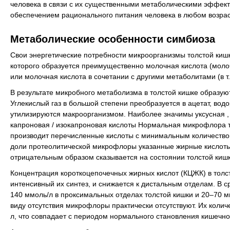
человека в связи с их существенными метаболическими эффект
обеспечением рационального питания человека в любом возрас
Метаболические особенности симбиоза
Свои энергетические потребности микроорганизмы толстой киш
которого образуется преимущественно молочная кислота (молоч
или молочная кислота в сочетании с другими метаболитами (в т
В результате микробного метаболизма в толстой кишке образуют
Углекислый газ в большой степени преобразуется в ацетат, водо
утилизируются макроорганизмом. Наиболее значимы уксусная ,
капроновая / изокапроновая кислоты Нормальная микрофлора т
производит перечисленные кислоты с минимальным количество
доли протеолитической микрофлоры указанные жирные кислоты 
отрицательным образом сказывается на состоянии толстой кишки
Концентрация короткоцепочечных жирных кислот (КЦЖК) в толст
интенсивный их синтез, и снижается к дистальным отделам. В 
140 ммоль/л в проксимальных отделах толстой кишки и 20–70 мм
виду отсутствия микрофлоры практически отсутствуют. Их колич
л, что совпадает с периодом нормального становления кишечно