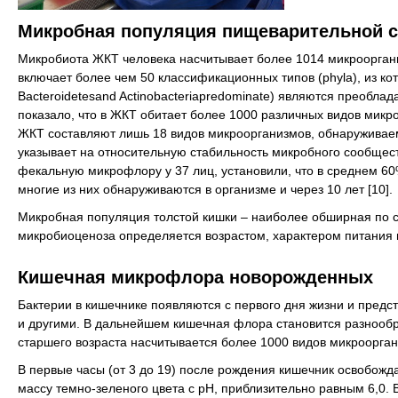
Микробная популяция пищеварительной 
Микробиота ЖКТ человека насчитывает более 1014 микроорганиз
включает более чем 50 классификационных типов (phyla), из кот
Bacteroidetesand Actinobacteriapredominate) являются преобл
показало, что в ЖКТ обитает более 1000 различных видов микро
ЖКТ составляют лишь 18 видов микроорганизмов, обнаруживаем
указывает на относительную стабильность микробного сообщества
фекальную микрофлору у 37 лиц, установили, что в среднем 60
многие из них обнаруживаются в организме и через 10 лет [10].
Микробная популяция толстой кишки – наиболее обширная по 
микробиоценоза определяется возрастом, характером питания и
Кишечная микрофлора новорожденных
Бактерии в кишечнике появляются с первого дня жизни и предс
и другими. В дальнейшем кишечная флора становится разнообра
старшего возраста насчитывается более 1000 видов микроорган
В первые часы (от 3 до 19) после рождения кишечник освобожд
массу темно-зеленого цвета с рН, приблизительно равным 6,0. 