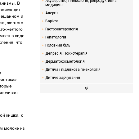
Акушерство, гінекологія, репродуктивна
анизмы. В
медицина
происходит
Алергія
смешанном и
Варікоз
зи, желтого
ато-желтого
Гастроентерологія
рмлен в виде
Гепатологія
ления, что,
Головний біль
Депресія. Психотерапія
Дерматокосметологія
Дитяча і підліткова гінекологія
я
Дитяче харчування
иотики».
оторые
Ендокринологія. Цукровий діабет
спечивая
Кардіологія
Мамологія
Надлишкова вага. Дієти
й кишки, к
Неврологія
Онкологія
м молоке из
Отоларингологія