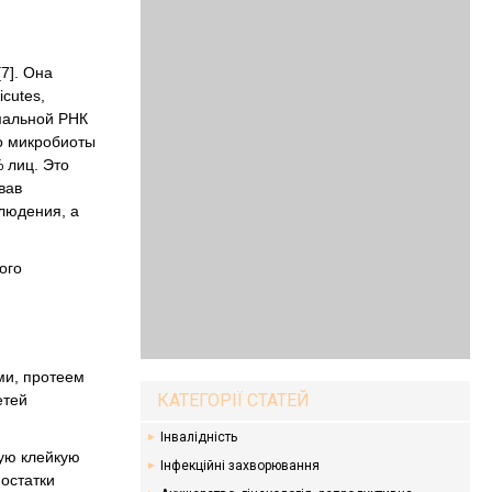
7]. Она
cutes,
омальной РНК
ро микробиоты
 лиц. Это
вав
людения, а
ого
ми, протеем
КАТЕГОРІЇ СТАТЕЙ
етей
Інвалідність
тую клейкую
Інфекційні захворювання
 остатки