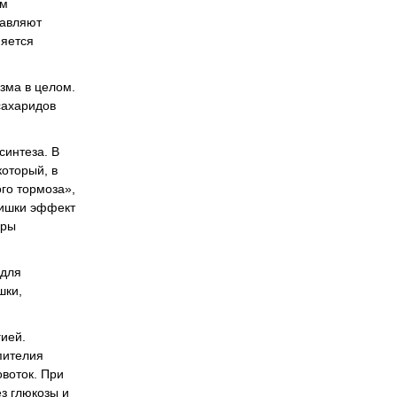
ом
тавляют
няется
зма в целом.
сахаридов
синтеза. В
оторый, в
ого тормоза»,
кишки эффект
оры
 для
шки,
ией.
пителия
овоток. При
ез глюкозы и