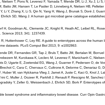
Nielsen T, Pons N, Levenez F, Yamada T, Mende DR, Li J, Xu J, Li S, 
, Batto JM, Hansen T, Le Paslier D, Linneberg A, Nielsen HB, Pelletier 
 Y, Li Y, Zhang X, Li S, Qin N, Yang H, Wang J, Brunak S, Doré J, Guarn
, Ehrlich SD, Wang J. A human gut microbial gene catalogue establishe
rf H, Goodman AL, Clemente JC, Knight R, Heath AC, Leibel RL, Ros
ta. Science 2013; 341: 1237439.
t R, Huttenhower C, Ley RE. A guide to enterotypes across the human 
iome datasets. PLoS Comput Biol 2013; 9: e1002863.
nde DR, Fernandes GR, Tap J, Bruls T, Batto JM, Bertalan M, Borruel 
eerebezem M, Kurokawa K, Leclerc M, Levenez F, Manichanh C, Nielsen
rrents D, Ugarte E, Zoetendal EG, Wang J, Guarner F, Pedersen O, de V
M, Brechot C, Cara C, Chervaux C, Cultrone A, Delorme C, Denariaz G, 
 Huber W, van Hylckama-Vlieg J, Jamet A, Juste C, Kaci G, Knol J, La
rini C, Muller J, Oozeer R, Parkhill J, Renault P, Rescigno M, Sanche
gradsky Y, Zeller G, Weissenbach J, Ehrlich SD, Bork P. Enterotypes 
table bowel syndrome and inflammatory bowel disease. Curr Opin Gastr