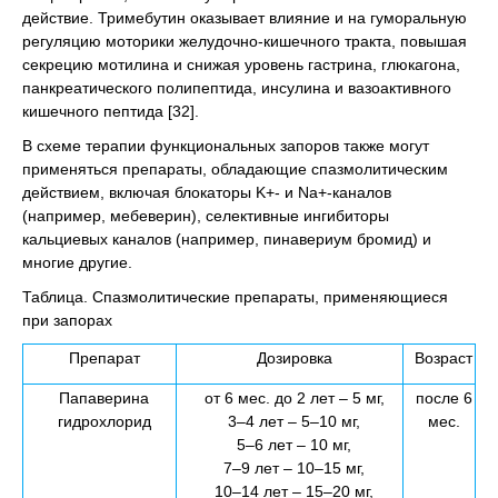
действие. Тримебутин оказывает влияние и на гуморальную
регуляцию моторики желудочно-кишечного тракта, повышая
секрецию мотилина и снижая уровень гастрина, глюкагона,
панкреатического полипептида, инсулина и вазоактивного
кишечного пептида [32].
В схеме терапии функциональных запоров также могут
применяться препараты, обладающие спазмолитическим
действием, включая блокаторы K+- и Na+-каналов
(например, мебеверин), селективные ингибиторы
кальциевых каналов (например, пинавериум бромид) и
многие другие.
Таблица. Спазмолитические препараты, применяющиеся
при запорах
Препарат
Дозировка
Возраст
Папаверина
от 6 мес. до 2 лет – 5 мг,
после 6
гидрохлорид
3–4 лет – 5–10 мг,
мес.
5–6 лет – 10 мг,
7–9 лет – 10–15 мг,
10–14 лет – 15–20 мг,