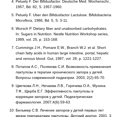
Petuely F. Der Bifidusfactor. Deutsche Med. Wochenschr.,
1957, Bd. 82, S. 1957-1960.
Petuely F. Uber den Bifidusfactor Lactulose. Bifidobacteria
Microflora, 1986, Bd. 5, S. 3-11.
Wursch P. Dietary fiber and unabsorbed carbohydrates.
In: Sugars in Nutrition. Nestle Nutrition Workshop series,
1989, vol. 25, p. 153-168.
Cummings J.H., Pomare E.W., Branch W.J. et al. Short
chain fatty acids in human large intestine, portal, hepatic
and venous blood. Gut, 1987, vol. 28, p. 1221-1227.
Потапов А.С., Полякова С.И. Возможность применения
лактулозы в терапии хронического запора у детей.
Вопросы современной педиатрии. 2003; 2(2):65-70.
Цветкова Л.Н., Нечаева Л.В., Горячева О.А., Мухина
Т.Ф., Щерба Е.Г. Эффективность лактулозы в
коррекции запоров у детей. Педиатрическая
фармакология. 2007;4(6):59-63.
Бельмер С.В. Лечение запоров у детей первых лет
жизни препаратами лактулозы. Детский доктор, 2001, 3