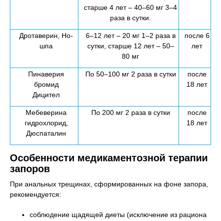
старше 4 лет – 40–60 мг 3–4
раза в сутки.
Дротаверин, Но-
6–12 лет – 20 мг 1–2 раза в
после 6
шпа
сутки, старше 12 лет – 50–
лет
80 мг
Пинаверия
По 50–100 мг 2 раза в сутки
после
бромид
18 лет
Дицител
Мебеверина
По 200 мг 2 раза в сутки
после
гидрохлорид,
18 лет
Дюспаталин
Особенности медикаментозной терапии
запоров
При анальных трещинах, сформированных на фоне запора,
рекомендуется:
соблюдение щадящей диеты (исключение из рациона