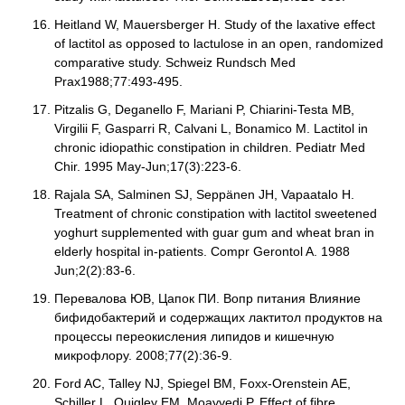
Heitland W, Mauersberger H. Study of the laxative effect
of lactitol as opposed to lactulose in an open, randomized
comparative study. Schweiz Rundsch Med
Prax1988;77:493-495.
Pitzalis G, Deganello F, Mariani P, Chiarini-Testa MB,
Virgilii F, Gasparri R, Calvani L, Bonamico M. Lactitol in
chronic idiopathic constipation in children. Pediatr Med
Chir. 1995 May-Jun;17(3):223-6.
Rajala SA, Salminen SJ, Seppänen JH, Vapaatalo H.
Treatment of chronic constipation with lactitol sweetened
yoghurt supplemented with guar gum and wheat bran in
elderly hospital in-patients. Compr Gerontol A. 1988
Jun;2(2):83-6.
Перевалова ЮВ, Цапок ПИ. Вопр питания Влияние
бифидобактерий и содержащих лактитол продуктов на
процессы переокисления липидов и кишечную
микрофлору. 2008;77(2):36-9.
Ford AC, Talley NJ, Spiegel BM, Foxx-Orenstein AE,
Schiller L, Quigley EM, Moayyedi P. Effect of fibre,