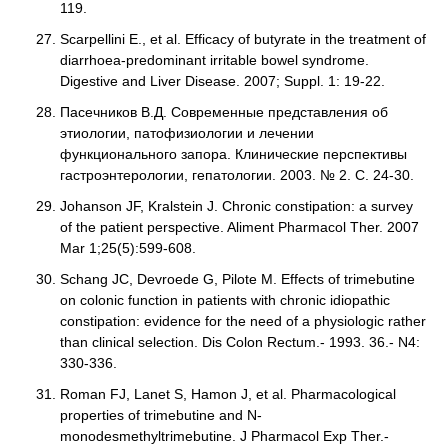
119.
Scarpellini E., et al. Efficacy of butyrate in the treatment of
diarrhoea-predominant irritable bowel syndrome.
Digestive and Liver Disease. 2007; Suppl. 1: 19-22.
Пасечников В.Д. Современные представления об
этиологии, патофизиологии и лечении
функционального запора. Клинические перспективы
гастроэнтерологии, гепатологии. 2003. № 2. С. 24-30.
Johanson JF, Kralstein J. Chronic constipation: a survey
of the patient perspective. Aliment Pharmacol Ther. 2007
Mar 1;25(5):599-608.
Schang JC, Devroede G, Pilote M. Effects of trimebutine
on colonic function in patients with chronic idiopathic
constipation: evidence for the need of a physiologic rather
than clinical selection. Dis Colon Rectum.- 1993. 36.- N4:
330-336.
Roman FJ, Lanet S, Hamon J, et al. Pharmacological
properties of trimebutine and N-
monodesmethyltrimebutine. J Pharmacol Exp Ther.-