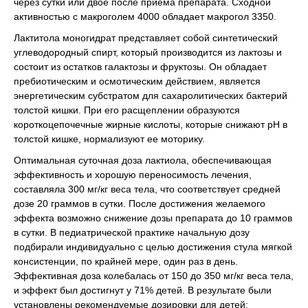
через сутки или двое после приема препарата. Сходной
активностью с макроголем 4000 обладает макрогол 3350.
Лактитола моногидрат представляет собой синтетический
углеводородный спирт, который производится из лактозы и
состоит из остатков галактозы и фруктозы. Он обладает
пребиотическим и осмотическим действием, является
энергетическим субстратом для сахаролитических бактерий
толстой кишки. При его расщеплении образуются
короткоцепочечные жирные кислоты, которые снижают рН в
толстой кишке, нормализуют ее моторику.
Оптимальная суточная доза лактиола, обеспечивающая
эффективность и хорошую переносимость лечения,
составляла 300 мг/кг веса тела, что соответствует средней
дозе 20 граммов в сутки. После достижения желаемого
эффекта возможно снижение дозы препарата до 10 граммов
в сутки. В педиатрической практике начальную дозу
подбирали индивидуально с целью достижения стула мягкой
консистенции, по крайней мере, один раз в день.
Эффективная доза колебалась от 150 до 350 мг/кг веса тела,
и эффект был достигнут у 71% детей. В результате были
установлены рекомендуемые дозировки для детей: