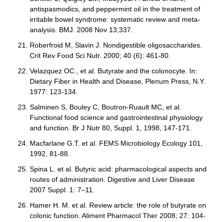
antispasmodics, and peppermint oil in the treatment of
irritable bowel syndrome: systematic review and meta-
analysis. BMJ. 2008 Nov 13;337.
Roberfroid M, Slavin J. Nondigestible oligosaccharides.
Crit Rev Food Sci Nutr. 2000; 40 (6): 461-80.
Velazquez OC., et al. Butyrate and the colonocyte. In:
Dietary Fiber in Health and Disease, Plenum Press, N.Y.
1977: 123-134.
Salminen S, Bouley C, Boutron-Ruault MC, et al.
Functional food science and gastrointestinal physiology
and function. Br J Nutr 80, Suppl. 1, 1998, 147-171.
Macfarlane G.T. et al. FEMS Microbiology Ecology 101,
1992, 81-88.
Spina L. et al. Butyric acid: pharmacological aspects and
routes of administration. Digestive and Liver Disease
2007 Suppl. 1: 7–11.
Hamer H. M. et al. Review article: the role of butyrate on
colonic function. Aliment Pharmacol Ther 2008; 27: 104-