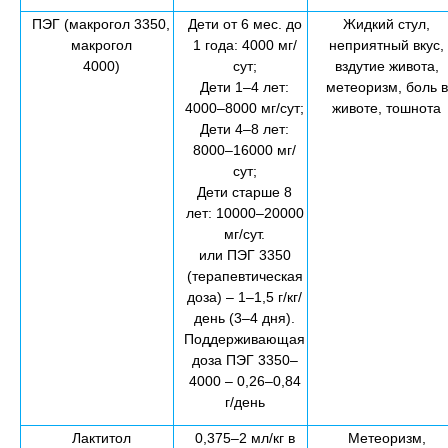
ПЭГ (макрогол 3350,
Дети от 6 мес. до
Жидкий стул,
макрогол
1 года: 4000 мг/
неприятный вкус,
4000)
сут;
вздутие живота,
Дети 1–4 лет:
метеоризм, боль в
4000–8000 мг/сут;
животе, тошнота
Дети 4–8 лет:
8000–16000 мг/
сут;
Дети старше 8
лет: 10000–20000
мг/сут.
или ПЭГ 3350
(терапевтическая
доза) – 1–1,5 г/кг/
день (3–4 дня).
Поддерживающая
доза ПЭГ 3350–
4000 – 0,26–0,84
г/день
Лактитол
0,375–2 мл/кг в
Метеоризм,