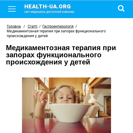
HEALTH-UA.ORG
світ медицини, доступний кожному
Головна
/
Статті
/
Гастроентерологія
/
Медикаментозная терапия при запорах функционального
происхождения у детей
Медикаментозная терапия при
запорах функционального
происхождения у детей