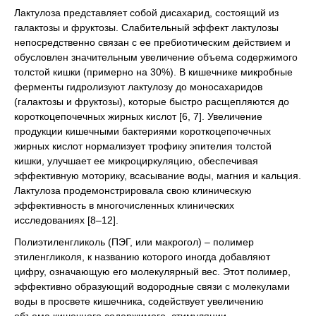
Лактулоза представляет собой дисахарид, состоящий из
галактозы и фруктозы. Слабительный эффект лактулозы
непосредственно связан с ее пребиотическим действием и
обусловлен значительным увеличение объема содержимого
толстой кишки (примерно на 30%). В кишечнике микробные
ферменты гидролизуют лактулозу до моносахаридов
(галактозы и фруктозы), которые быстро расщепляются до
короткоцепочечных жирных кислот [6, 7]. Увеличение
продукции кишечными бактериями короткоцепочечных
жирных кислот нормализует трофику эпителия толстой
кишки, улучшает ее микроциркуляцию, обеспечивая
эффективную моторику, всасывание воды, магния и кальция.
Лактулоза продемонстрировала свою клиническую
эффективность в многочисленных клинических
исследованиях [8–12].
Полиэтиленгликоль (ПЭГ, или макрогол) – полимер
этиленгликоля, к названию которого иногда добавляют
цифру, означающую его молекулярный вес. Этот полимер,
эффективно образующий водородные связи с молекулами
воды в просвете кишечника, содействует увеличению