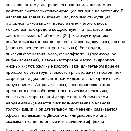
название потому, что ранее основным механизмом их
действия считалось стимулирующее влияние на моторику. В
настоящее время выяснено, что, помимо стимуляции
моторики тонкой кишки, представители этого класса
лекарственных средств воздействуют на транспортные
системы слизистой оболочки [28]. К стимулирующим
слабительным относятся препараты сенны, крушины, ревеня
(активное вещество антрагликозиды), бисакодил,
пикосульфат натрия, алоэ, фенолфталеин (производное
дифенилметана), а также касторовое масло, гидроокиси
жирных кислот, желчные кислоты. При длительном приеме
препаратов этой группы имеется риск развития постоянной
секреторной диареи с потерей жидкости и электролитными
нарушениями. Антрагликозиды, содержащиеся в этих
препаратах, способствуют аллергическим реакциям,
развитию лекарственной диарее с метаболическими
нарушениями; имеется риск возникновения меланоза
толстой кишки. При длительном применении развивается
эффект привыкания. Дифенолы или дифенометаны
оказывают канцерогенный и токсический эффекты.
Препараты этой группы не следует употреблять длительно и