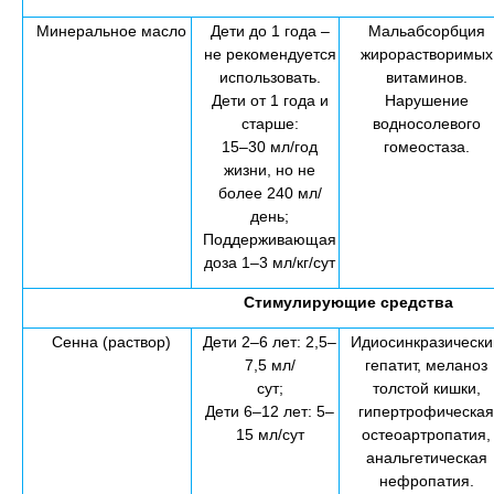
Минеральное масло
Дети до 1 года –
Мальабсорбция
не рекомендуется
жирорастворимых
использовать.
витаминов.
Дети от 1 года и
Нарушение
старше:
водносолевого
15–30 мл/год
гомеостаза.
жизни, но не
более 240 мл/
день;
Поддерживающая
доза 1–3 мл/кг/сут
Стимулирующие средства
Сенна (раствор)
Дети 2–6 лет: 2,5–
Идиосинкразически
7,5 мл/
гепатит, меланоз
сут;
толстой кишки,
Дети 6–12 лет: 5–
гипертрофическая
15 мл/сут
остеоартропатия,
анальгетическая
нефропатия.