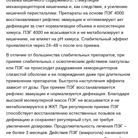
объема кишечного содержимого, стимуляции
механорецепторов кишечника и, как следствие, к усилению
кишечной перистальтики. Препараты на основе ПЭГ 4000
восстанавливают рефлекс эвакуации и оптимизируют акт
дефекации за счет нормализации объема и консистенции
химуса. ПЭГ 4000 не всасывается и не метаболизирует в
кишечнике, не влияет на pH химуса. Слабительный эффект
проявляется через 24–48 ч после его приема.
В отличие от большинства слабительных препаратов, при
приеме слабительных с осмотическим действием лактулозы
или ПЭГ не происходит раздражения хеморецепторов
слизистой оболочки и ее повреждения даже при длительном
применении препаратов. Быстрота наступления эффекта
зависит от дозы. При приеме ПЭГ восстанавливается
рефлекс эвакуации и нормализуется дефекация. Благодаря
высокой молекулярной массе ПЭГ не всасывается и не
метаболизируется в ЖКТ. При регулярном приеме ПЭГ
способствует восстановлению естественных позывов на
дефекацию и сохраняет регулярный стул, не требуя
увеличения дозировки. Продолжительность лечения ПЭГ –
не более 3 месяцев. Действие ПЭГ (макрогола) начинается