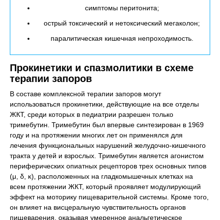
симптомы перитонита;
острый токсический и нетоксический мегаколон;
паралитическая кишечная непроходимость.
Прокинетики и спазмолитики в схеме
терапии запоров
В составе комплексной терапии запоров могут
использоваться прокинетики, действующие на все отделы
ЖКТ, среди которых в педиатрии разрешен только
тримебутин. Тримебутин был впервые синтезирован в 1969
году и на протяжении многих лет он применялся для
лечения функциональных нарушений желудочно-кишечного
тракта у детей и взрослых. Тримебутин является агонистом
периферических опиатных рецепторов трех основных типов
(μ, δ, κ), расположенных на гладкомышечных клетках на
всем протяжении ЖКТ, который проявляет модулирующий
эффект на моторику пищеварительной системы. Кроме того,
он влияет на висцеральную чувствительность органов
пищеварения, оказывая умеренное анальгетическое