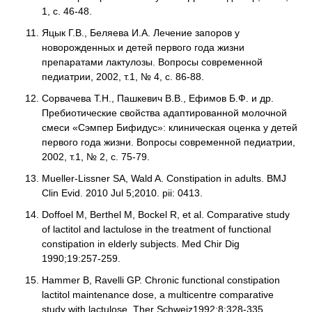
1, с. 46-48.
Яцык Г.В., Беляева И.А. Лечение запоров у
новорожденных и детей первого года жизни
препаратами лактулозы. Вопросы современной
педиатрии, 2002, т.1, № 4, с. 86-88.
Сорвачева Т.Н., Пашкевич В.В., Ефимов Б.Ф. и др.
Пребиотические свойства адаптированной молочной
смеси «Сэмпер Бифидус»: клиническая оценка у детей
первого года жизни. Вопросы современной педиатрии,
2002, т.1, № 2, с. 75-79.
Mueller-Lissner SA, Wald A. Constipation in adults. BMJ
Clin Evid. 2010 Jul 5;2010. pii: 0413.
Doffoel M, Berthel M, Bockel R, et al. Comparative study
of lactitol and lactulose in the treatment of functional
constipation in elderly subjects. Med Chir Dig
1990;19:257-259.
Hammer B, Ravelli GP. Chronic functional constipation
lactitol maintenance dose, a multicentre comparative
study with lactulose. Ther Schweiz1992;8:328-335.