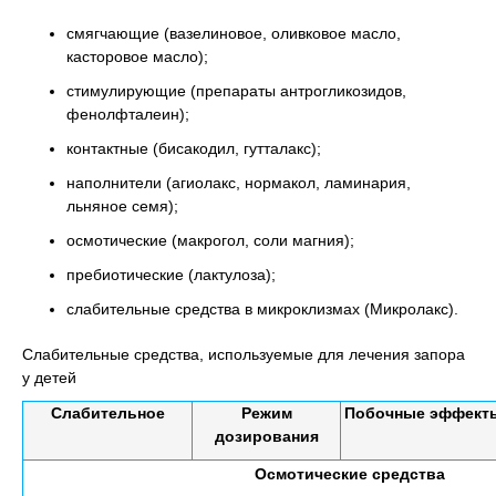
смягчающие (вазелиновое, оливковое масло,
касторовое масло);
стимулирующие (препараты антрогликозидов,
фенолфталеин);
контактные (бисакодил, гутталакс);
наполнители (агиолакс, нормакол, ламинария,
льняное семя);
осмотические (макрогол, соли магния);
пребиотические (лактулоза);
слабительные средства в микроклизмах (Микролакс).
Слабительные средства, используемые для лечения запора
у детей
Слабительное
Режим
Побочные эффект
дозирования
Осмотические средства