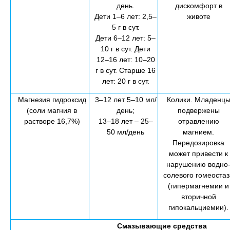
день.
дискомфорт в
Дети 1–6 лет: 2,5–
животе
5 г в сут.
Дети 6–12 лет: 5–
10 г в сут. Дети
12–16 лет: 10–20
г в сут. Старше 16
лет: 20 г в сут.
Магнезия гидроксид
3–12 лет 5–10 мл/
Колики. Младенц
(соли магния в
день;
подвержены
растворе 16,7%)
13–18 лет – 25–
отравлению
50 мл/день
магнием.
Передозировка
может привести к
нарушению водно
солевого гомеостаз
(гипермагнемии и
вторичной
гипокальциемии).
Смазывающие средства