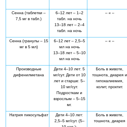
Сенна (таблетки –
6–12 лет – 1–2
– « –
7,5 мг в табл.)
табл. на ночь
13–18 лет – 2–4
табл. на ночь
Сенна (гранулы – 15
6–12 лет – 2,5–5
– « –
мг в 5 мл)
мл на ночь
13–18 лет – 5–10
мл на ночь
Производные
Дети 4–10 лет: 5
Боль в животе,
дифенилметана
мг/сут. Дети от 10
тошнота, диарея и
лет и старше: 5–
гипокалиемия,
10 мг/сут.
колит, проктит.
Подросткам и
взрослым – 5–15
мг.
Натрия пикосульфат
Дети 4–10 лет:
Боль в животе,
2,5–5 мг/сут. (5–
тошнота, диарея
10 кап.);