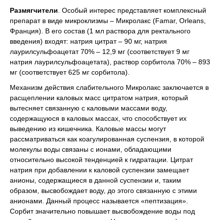
Размягчители
. Особый интерес представляет комплексный
препарат в виде микроклизмы – Микролакс (Famar, Orleans,
Франция). В его состав (1 мл раствора для ректального
введения) входят: натрия цитрат – 90 мг, натрия
лаурилсульфоацетат 70% – 12,9 мг (соответствует 9 мг
натрия лаурилсульфоацетата), раствор сорбитола 70% – 893
мг (соответствует 625 мг сорбитола).
Механизм действия слабительного Микролакс заключается в
расщеплении каловых масс цитратом натрия, который
вытесняет связанную с каловыми массами воду,
содержащуюся в каловых массах, что способствует их
выведению из кишечника. Каловые массы могут
рассматриваться как коагулированная суспензия, в которой
молекулы воды связаны с ионами, обладающими
относительно высокой тенденцией к гидратации. Цитрат
натрия при добавлении к каловой суспензии замещает
анионы, содержащиеся в данной суспензии и, таким
образом, высвобождает воду, до этого связанную с этими
анионами. Данный процесс называется «пептизация».
Сорбит значительно повышает высвобождение воды под