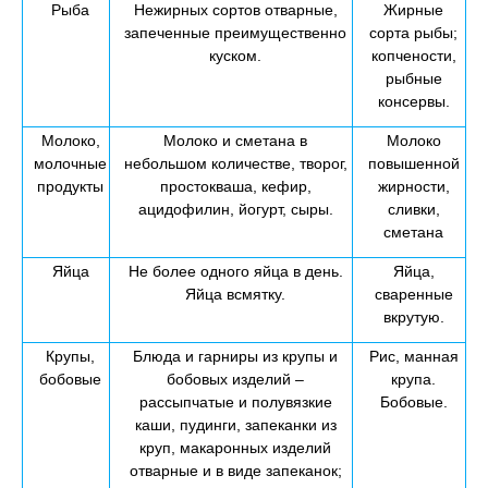
Рыба
Нежирных сортов отварные,
Жирные
запеченные преимущественно
сорта рыбы;
куском.
копчености,
рыбные
консервы.
Молоко,
Молоко и сметана в
Молоко
молочные
небольшом количестве, творог,
повышенной
продукты
простокваша, кефир,
жирности,
ацидофилин, йогурт, сыры.
сливки,
сметана
Яйца
Не более одного яйца в день.
Яйца,
Яйца всмятку.
сваренные
вкрутую.
Крупы,
Блюда и гарниры из крупы и
Рис, манная
бобовые
бобовых изделий –
крупа.
рассыпчатые и полувязкие
Бобовые.
каши, пудинги, запеканки из
круп, макаронных изделий
отварные и в виде запеканок;