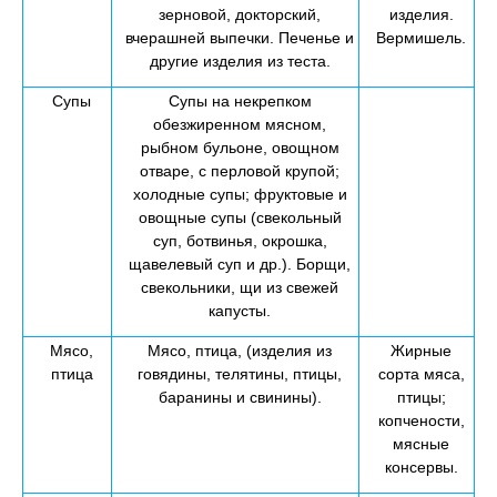
зерновой, докторский,
изделия.
вчерашней выпечки. Печенье и
Вермишель.
другие изделия из теста.
Супы
Супы на некрепком
обезжиренном мясном,
рыбном бульоне, овощном
отваре, с перловой крупой;
холодные супы; фруктовые и
овощные супы (свекольный
суп, ботвинья, окрошка,
щавелевый суп и др.). Борщи,
свекольники, щи из свежей
капусты.
Мясо,
Мясо, птица, (изделия из
Жирные
птица
говядины, телятины, птицы,
сорта мяса,
баранины и свинины).
птицы;
копчености,
мясные
консервы.