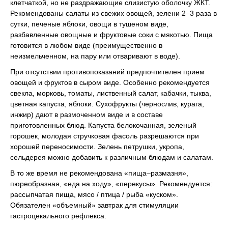
клетчаткой, но не раздражающие слизистую оболочку ЖКТ.
Рекомендованы салаты из свежих овощей, зелени 2–3 раза в
сутки, печеные яблоки, овощи в тушеном виде,
разбавленные овощные и фруктовые соки с мякотью. Пища
готовится в любом виде (преимущественно в
неизмельченном, на пару или отваривают в воде).
При отсутствии противопоказаний предпочтителен прием
овощей и фруктов в сыром виде. Особенно рекомендуется
свекла, морковь, томаты, лиственный салат, кабачки, тыква,
цветная капуста, яблоки. Сухофрукты (чернослив, курага,
инжир) дают в размоченном виде и в составе
приготовленных блюд. Капуста белокочанная, зеленый
горошек, молодая стручковая фасоль разрешаются при
хорошей переносимости. Зелень петрушки, укропа,
сельдерея можно добавить к различным блюдам и салатам.
В то же время не рекомендована «пища–размазня»,
пюреобразная, «еда на ходу», «перекусы». Рекомендуется:
рассыпчатая пища, мясо / птица / рыба «куском».
Обязателен «объемный» завтрак для стимуляции
гастроцекального рефлекса.