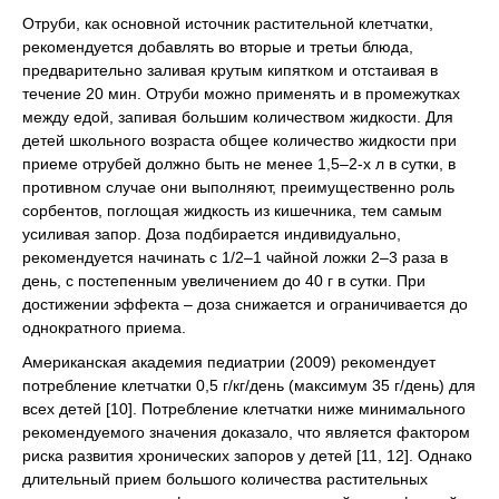
Отруби, как основной источник растительной клетчатки,
рекомендуется добавлять во вторые и третьи блюда,
предварительно заливая крутым кипятком и отстаивая в
течение 20 мин. Отруби можно применять и в промежутках
между едой, запивая большим количеством жидкости. Для
детей школьного возраста общее количество жидкости при
приеме отрубей должно быть не менее 1,5–2-х л в сутки, в
противном случае они выполняют, преимущественно роль
сорбентов, поглощая жидкость из кишечника, тем самым
усиливая запор. Доза подбирается индивидуально,
рекомендуется начинать с 1/2–1 чайной ложки 2–3 раза в
день, с постепенным увеличением до 40 г в сутки. При
достижении эффекта – доза снижается и ограничивается до
однократного приема.
Американская академия педиатрии (2009) рекомендует
потребление клетчатки 0,5 г/кг/день (максимум 35 г/день) для
всех детей [10]. Потребление клетчатки ниже минимального
рекомендуемого значения доказало, что является фактором
риска развития хронических запоров у детей [11, 12]. Однако
длительный прием большого количества растительных