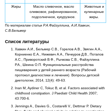
Жиры
Масло сливочное, масло
Животные и
оливковое, рафинированное,
кулинарные
подсолнечное, кукурузное.
жиры.
По материалам статьи
Р.А.Файзуллина, А.И.Хавкин,
С.В.Бельмер
Список литературы
Хавкин А.И., Бельмер С.В., Горелов А.В., Звягин А.А.,
Корниенко Е.А., Нижевич А.А., Печкуров Д.В., Потапов
А.С., Приворотский В.Ф., Рычкова С.В., Файзуллина
Р.А., Шеина О.П. Функциональные расстройства
пищеварения у детей раннего возраста (Рабочий
протокол диагностики и лечения). Вопросы детской
диетологии, 2014, 12(4): 49-63.
Inan M, Aydiner C, Tokuc B, et al. Factors associated with
childhood constipation. J Paediatr Child Health 2007;
43:700-6.
Jennings A., Davies G., Costarelli V., Dettmar P. Dietary