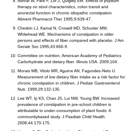
Ashraf W, Park F, Lof J, Quigley EM. Effects of psyllium
therapy on stool characteristics, colon transit and
anorectal function in chronic idiopathic constipation.
Aliment Pharmacol Ther 1995;9:639-47.
Cheskin LJ, Kamal N, Crowell MD, Schuster MM,
Whitehead WE. Mechanisms of constipation in older
persons and effects of fiber compared with placebo. J Am
Geriatr Soc 1995;43:666-9.
Committee on nutrition, American Academy of Pediatrics
Carbohydrate and dietary fiber. Illinois USA. 2009;104.
Morais MB, Vitolo MR, Aguirre AN, Fagundes-Neto U.
Measurement of low dietary fiber intake as a risk factor for
chronic constipation in children. J Pediatr Gastroenterol
Nutr. 1999;29:132-135.
Lee WT, Ip KS, Chan JS, Lui NW, Young BW. Increased
prevalence of constipation in pre-school children is
attributable to under-consumption of plant foods: A
communitybased study. J Paediatr Child Health.
2008;44:170-175.