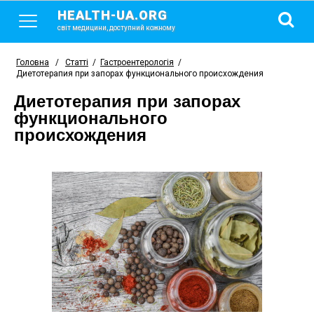
HEALTH-UA.ORG
світ медицини, доступний кожному
Головна
/
Статті
/
Гастроентерологія
/
Диетотерапия при запорах функционального происхождения
Диетотерапия при запорах
функционального
происхождения