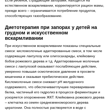
Если ребенок, страдающий запорами, находится на
естественном вскармливании, корректируется рацион мамы,
прежде всего – ограничивается потребление продуктов,
способствующих газообразованию.
Диетотерапия при запорах у детей на
грудном и искусственном
вскармливании
При искусственном вскармливании показаны специальные
смеси: кисломолочные адаптированные смеси, в том числе
содержащие лактулозу или олигосахариды, клейковину
бобов рожкового дерева и т.д. Адаптированные молочные
смеси с лактулозой оказывают послабляющее действие,
умеренно повышая осмотическое давление в просвете
кишечника и оказывая пребиотическое действие.
Кисломолочные смеси снижают pH желудочного
содержимого, что обеспечиваетлучшее переваривание
белка, частичный его гидролиз в процессе ферментации и
ускоряется опорожнение ЖКТ. Клейковина рожкового дерева
– клетчатка из семян среднеземноморского дерева
цератонии. Она полностью растворяется в воде с