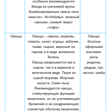
особенно рекомендуются
блюда из гречневой крупы.
Комбинированные смеси типа
«мюсли». Из бобовых: зеленый
горошек, соевый творог
«тофу».
Овощи
Овощи – свекла, морковь,
Овощи,
томаты, салат, огурцы, кабачки,
богатые
тыква, сырые, вареные на
эфирными
гарнир и в виде запеканок.
маслами:
Зелень.
репа,
Овощи разрешаются как в
редиска,
сыром, так и в вареном и
редька, лук,
запеченном виде. Пюре из
чеснок, грибы
сырой моркови. Морская
капуста. Семя льна.
Рекомендуются овощи,
стимулирующие функцию
кишечника, но не усиливающие
брожения и не раздражающие
слизистую оболочку кишечника.