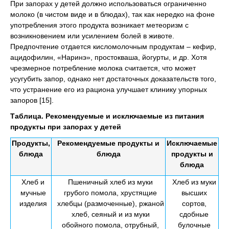
При запорах у детей должно использоваться ограниченно
молоко (в чистом виде и в блюдах), так как нередко на фоне
употребления этого продукта возникает метеоризм с
возникновением или усилением болей в животе.
Предпочтение отдается кисломолочным продуктам – кефир,
ацидофилин, «Наринэ», простокваша, йогурты, и др. Хотя
чрезмерное потребление молока считается, что может
усугубить запор, однако нет достаточных доказательств того,
что устранение его из рациона улучшает клинику упорных
запоров [15].
Таблица. Рекомендуемые и исключаемые из питания
продукты при запорах у детей
Продукты,
Рекомендуемые продукты и
Исключаемые
блюда
блюда
продукты и
блюда
Хлеб и
Пшеничный хлеб из муки
Хлеб из муки
мучные
грубого помола, хрустящие
высших
изделия
хлебцы (размоченные), ржаной
сортов,
хлеб, сеяный и из муки
сдобные
обойного помола, отрубный,
булочные