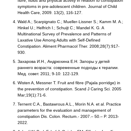
fibre, fluids and physical activity in relation to constipation
symptoms in pre-adolescent children. Journal of Child
Health Care, 2009. 13(2), 116-127.
Wald A.; Scarpignato C.; Mueller-Lissner S.; Kamm M. A.;
Hinkel U.; Helfrich I.; Schuijt C.; Mandel K. G. A
Multinational Survey of Prevalence and Patterns of
Laxative Use Among Adults with Self-Defined
Constipation. Aliment Pharmacol Ther. 2008;28(7):917-
930.
Захарова И.Н., Андрюхина Е.Н. Запоры у детей
раннего возраста: современные подходы к терапии.
Мед. совет. 2011; 9-10: 122-129.
Wisten A, Messner T. Fruit and fibre (Pajala porridge) in
the prevention of constipation. Scand J Caring Sci. 2005
Mar;19(1):71-6.
Ternent C.A., Bastawrous A.L., Morin N.A. et al. Practice
parameters for the evaluation and management of
constipation Dis. Colon. Rectum.- 2007.– 50.– P. 2013-
2022.