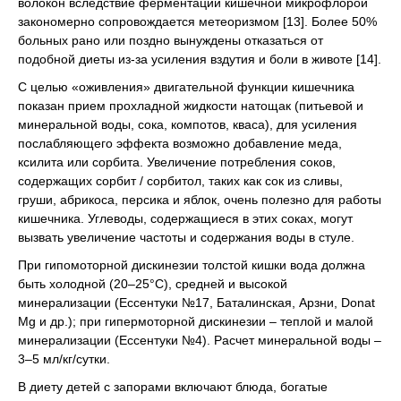
волокон вследствие ферментации кишечной микрофлорой
закономерно сопровождается метеоризмом [13]. Более 50%
больных рано или поздно вынуждены отказаться от
подобной диеты из-за усиления вздутия и боли в животе [14].
С целью «оживления» двигательной функции кишечника
показан прием прохладной жидкости натощак (питьевой и
минеральной воды, сока, компотов, кваса), для усиления
послабляющего эффекта возможно добавление меда,
ксилита или сорбита. Увеличение потребления соков,
содержащих сорбит / сорбитол, таких как сок из сливы,
груши, абрикоса, персика и яблок, очень полезно для работы
кишечника. Углеводы, содержащиеся в этих соках, могут
вызвать увеличение частоты и содержания воды в стуле.
При гипомоторной дискинезии толстой кишки вода должна
быть холодной (20–25°С), средней и высокой
минерализации (Ессентуки №17, Баталинская, Арзни, Donat
Mg и др.); при гипермоторной дискинезии – теплой и малой
минерализации (Ессентуки №4). Расчет минеральной воды –
3–5 мл/кг/сутки.
В диету детей с запорами включают блюда, богатые