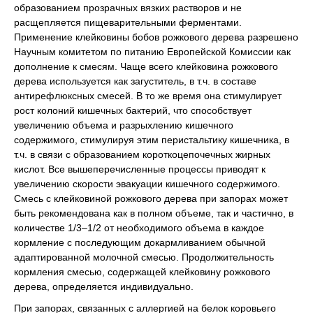
образованием прозрачных вязких растворов и не
расщепляется пищеварительными ферментами.
Применение клейковины бобов рожкового дерева разрешено
Научным комитетом по питанию Европейской Комиссии как
дополнение к смесям. Чаще всего клейковина рожкового
дерева используется как загуститель, в т.ч. в составе
антирефлюксных смесей. В то же время она стимулирует
рост колоний кишечных бактерий, что способствует
увеличению объема и разрыхлению кишечного
содержимого, стимулируя этим перистальтику кишечника, в
т.ч. в связи с образованием короткоцепочечных жирных
кислот. Все вышеперечисленные процессы приводят к
увеличению скорости эвакуации кишечного содержимого.
Смесь с клейковиной рожкового дерева при запорах может
быть рекомендована как в полном объеме, так и частично, в
количестве 1/3–1/2 от необходимого объема в каждое
кормление с последующим докармливанием обычной
адаптированной молочной смесью. Продолжительность
кормления смесью, содержащей клейковину рожкового
дерева, определяется индивидуально.
При запорах, связанных с аллергией на белок коровьего