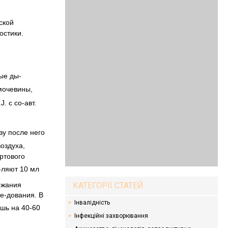
ской
остики.
ые ды-
мочевины,
. с со-авт.
зу после него
воздуха,
иртового
-ляют 10 мл
ржания
КАТЕГОРІЇ СТАТЕЙ
е-дования. В
Інвалідність
шь на 40-60
Інфекційні захворювання