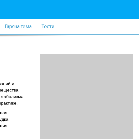
Гаряча тема
Тести
ваний и
вещества,
етаболизма.
рактике.
зная
удка.
ения