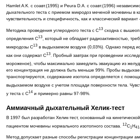
Hamlet A.K. с соавт.(1995) и Peura D.A. с соавт.(1996) независ
дыхательного теста с приемом микродоз меченой мочевины в ка
чувствительность и специфичность, как и классический вариант
13
Методика проведения углеродного теста с С
сходна с вышеопи
13
определения С
, который не обладает радиоактивностью, тре
13
микродозы С
в выдыхаемом воздухе (0,03%). Однако перед ис
13
как они содержат С
. Пробный завтрак при проведении исслед
мороженое), чтобы максимально замедлить эвакуацию из желуд
его концентрация не должна быть меньше 99%. Пробы выдыхаемо
транспортируются, содержание изотопа определяется с помощь
выдыхаемом воздухе с учетом площади поверхности тела. Чувст
14
у теста с С
и примерно равны 97-98%.
Аммиачный дыхательный Хелик-тест
В 1997 был разработан Хелик-тест, основанный на кинетическо
12
пациентом мочевины нормального изотопного состава.
C
H
1
41
Метод допускает разные способы регистрации концентрации ам