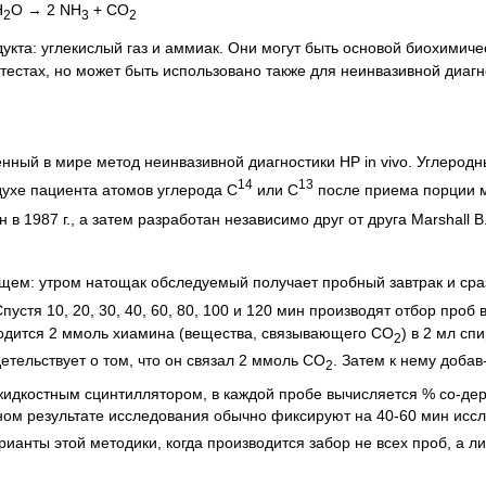
H
O → 2 NH
+ CO
2
3
2
укта: углекислый газ и аммиак. Они могут быть основой биохимиче
естах, но может быть использовано также для неинвазивной диагн
нный в мире метод неинвазивной диагностики НР in vivo. Углеродн
14
13
ухе пациента атомов углерода С
или С
после приема порции 
в 1987 г., а затем разработан независимо друг от друга Marshall B.J
щем: утром натощак обследуемый получает пробный завтрак и сра
Спустя 10, 20, 30, 40, 60, 80, 100 и 120 мин производят отбор проб 
аходится 2 ммоль хиамина (вещества, связывающего СО
) в 2 мл сп
2
тельствует о том, что он связал 2 ммоль СО
. Затем к нему добав
2
идкостным сцинтиллятором, в каждой пробе вычисляется % со-де
ном результате исследования обычно фиксируют на 40-60 мин иссл
нты этой методики, когда производится забор не всех проб, а ли