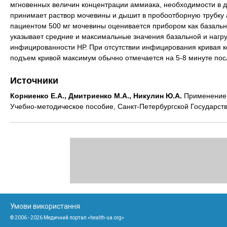
мгновенных величин концентрации аммиака, необходимости в д
принимает раствор мочевины и дышит в пробоотборную трубку
пациентом 500 мг мочевины оценивается прибором как базальна
указывает средние и максимальные значения базальной и нагру
инфицированности НР. При отсутствии инфицирования кривая 
подъем кривой максимум обычно отмечается на 5-8 минуте по
Источники
Корниенко Е.А., Дмитриенко М.А., Никулин Ю.А.
Применение м
Учебно-методическое пособие, Санкт-Петербургской Государст
Умови використання
© 2006 - 2026 Медичний портал «health-ua.org»