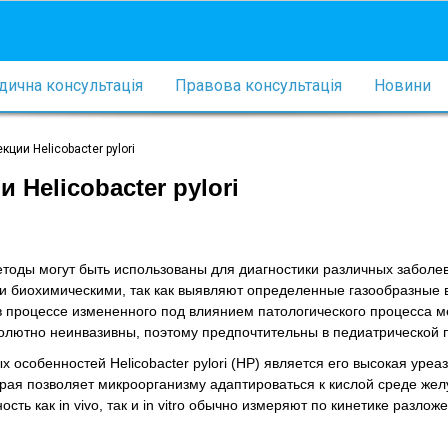
ична консультація
Правова консультація
Новини
ции Helicobacter pylori
Helicobacter pylori
тоды могут быть использованы для диагностики различных заболе
ти биохимическими, так как выявляют определенные газообразные 
 процессе измененного под влиянием патологического процесса м
олютно неинвазивны, поэтому предпочтительны в педиатрической п
х особенностей Helicobacter pylori (HP) является его высокая уреа
орая позволяет микроорганизму адаптироваться к кислой среде жел
сть как in vivo, так и in vitro обычно измеряют по кинетике разлож