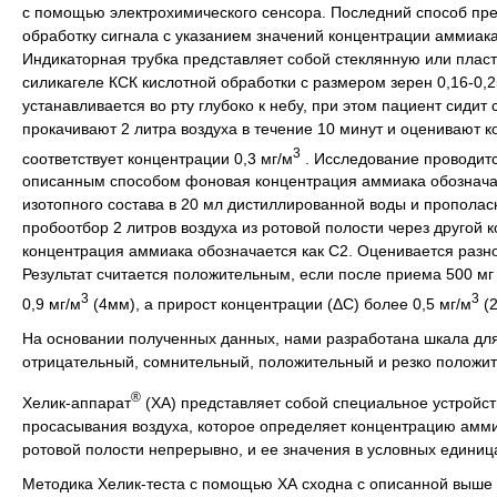
с помощью электрохимического сенсора. Последний способ пр
обработку сигнала с указанием значений концентрации аммиака
Индикаторная трубка представляет собой стеклянную или пла
силикагеле КСК кислотной обработки с размером зерен 0,16-0,
устанавливается во рту глубоко к небу, при этом пациент сиди
прокачивают 2 литра воздуха в течение 10 минут и оценивают 
3
соответствует концентрации 0,3 мг/м
. Исследование проводитс
описанным способом фоновая концентрация аммиака обозначае
изотопного состава в 20 мл дистиллированной воды и прополас
пробоотбор 2 литров воздуха из ротовой полости через другой 
концентрация аммиака обозначается как С2. Оценивается разно
Результат считается положительным, если после приема 500 мг
3
3
0,9 мг/м
(4мм), а прирост концентрации (ΔС) более 0,5 мг/м
(2
На основании полученных данных, нами разработана шкала для
отрицательный, сомнительный, положительный и резко положит
®
Хелик-аппарат
(ХА) представляет собой специальное устройс
просасывания воздуха, которое определяет концентрацию амми
ротовой полости непрерывно, и ее значения в условных единиц
Методика Хелик-теста с помощью ХА сходна с описанной выше 