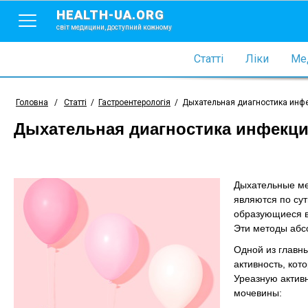
HEALTH-UA.ORG
світ медицини, доступний кожному
Статті
Ліки
Мед
Головна
/
Статті
/
Гастроентерологія
/
Дыхательная диагностика инфек
Дыхательная диагностика инфекции 
Дыхательные ме
являются по су
образующиеся в
Эти методы абс
Одной из главны
активность, кот
Уреазную активно
мочевины: