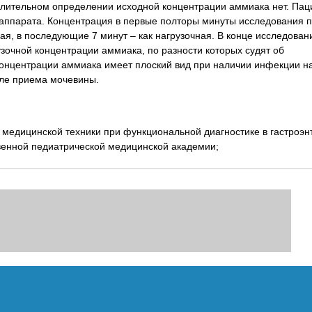
лительном определении исходной концентрации аммиака нет. Пац
 аппарата. Концентрация в первые полторы минуты исследования 
я, в последующие 7 минут – как нагрузочная. В конце исследован
зочной концентрации аммиака, по разности которых судят об
концентрации аммиака имеет плоский вид при наличии инфекции н
сле приема мочевины.
едицинской техники при функциональной диагностике в гастроэн
венной педиатрической медицинской академии;