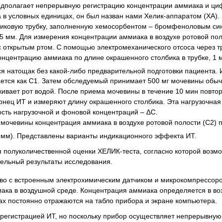
едполагает непрерывную регистрацию концентрации аммиака и ц
 в условных единицах, он был назван нами Хелик-аппаратом (ХА).
стиковую трубку, заполненную хемосорбентом – бромфеноловым си
25 мм. Для измерения концентрации аммиака в воздухе ротовой по
т с открытым ртом. С помощью электромеханического отсоса через т
концентрацию аммиака по длине окрашенного столбика в трубке, 1 
я натощак без какой-либо предварительной подготовки пациента.
тся как С1. Затем обследуемый принимает 500 мг мочевины обыч
кивает рот водой. После приема мочевины в течение 10 мин повто
конец ИТ и измеряют длину окрашенного столбика. Эта нагрузочная
сть нагрузочной и фоновой концентраций – ΔС.
 мочевины концентрация аммиака в воздухе ротовой полости (С2)
мм). Представлены варианты индикационного эффекта ИТ.
 полуколичественной оценки ХЕЛИК-теста, согласно которой возм
ельный результаты исследования.
тво с встроенным электрохимическим датчиком и микрокомпрессор
ака в воздушной среде. Концентрация аммиака определяется в во
ах постоянно отражаются на табло прибора и экране компьютера.
регистрацией ИТ, но поскольку прибор осуществляет непрерывную