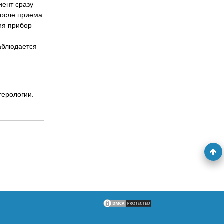
иент сразу
после приема
ия прибор
аблюдается
терологии.