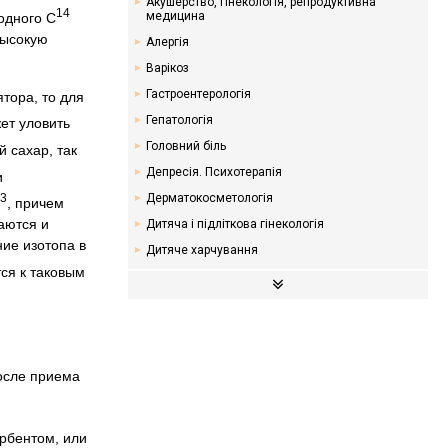
Акушерство, гінекологія, репродуктивна
14
медицина
родного С
высокую
Алергія
Варікоз
Гастроентерологія
тора, то для
Гепатологія
ет уловить
Головний біль
 сахар, так
Депресія. Психотерапія
и
Дерматокосметологія
3
, причем
аются и
Дитяча і підліткова гінекологія
ие изотопа в
Дитяче харчування
ся к таковым
Ендокринологія. Цукровий діабет
Кардіологія
Мамологія
Надлишкова вага. Дієти
после приема
Неврологія
Онкологія
Отоларингологія
рбентом, или