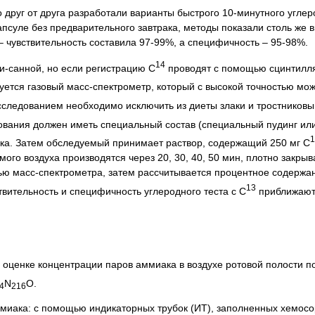
имо друг от друга разработали варианты быстрого 10-минутного угле
псуле без предварительного завтрака, методы показали столь же 
 – чувствительность составила 97-99%, а специфичность – 95-98%.
14
-санной, но если регистрацию С
проводят с помощью сцинтилля
буется газовый масс-спектрометр, который с высокой точностью мож
следованием необходимо исключить из диеты злаки и тростниковый
ования должен иметь специальный состав (специальный пудинг ил
1
ка. Затем обследуемый принимает раствор, содержащий 250 мг С
го воздуха производятся через 20, 30, 40, 50 мин, плотно закрыв
ю масс-спектрометра, затем рассчитывается процентное содержан
13
вительность и специфичность углеродного теста с С
приближают
й оценке концентрации паров аммиака в воздухе ротовой полости 
N
O.
4
216
миака: с помощью индикаторных трубок (ИТ), заполненных хемосо