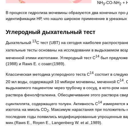
NH
-CO-NH
+ 
3
2
В процессе гидролиза мочевины образуются два конечных про-д
идентификации НР, что нашло широкое применение в уреазных т
Углеродный дыхательный тест
13
Дыхательный
С тест (UBT) на сегодня наиболее распростране
хательные тесты основаны на исследовании в выдыхаемом возд
14
меченной этими изотопами. Углеродный тест С
был предложен 
(1988) и Raws E. с соавт.(1989).
14
Классическая методика углеродного теста С
состоит в следую
14
20 мл воды, содержащей 10 мкКюри мочевины, меченной С
. 
выдыхаемого пациентом через трубочку в сосуд, в кото-ром н
раствора фенолфталеина. Обесцвечивание этого раствора свиде
14
сцинтиллята, содержащего толуен. Активность С
измеряется ж
изотопа на ммоль СО
. Максимум нарастания при положитель-
2
последние годы появились модифицированные упрощенные вариа
мин.(Raws E., Royen E., Langenberg W. et al.,1989).