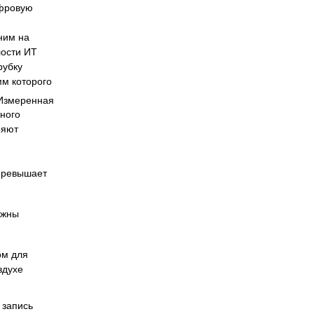
ифровую
Офтальмологія
Проктологія
ним на
Пульмонологія, фтизіатрія
лости ИТ
Стоматологія. Захворювання порожнини рота
рубку
Травматологія і ортопедія
мм которого
Урологія і нефрологія
 Измеренная
ного
Школа здоров'я
ряют
Щеплення
 превышает
ожны
ом для
здухе
 запись