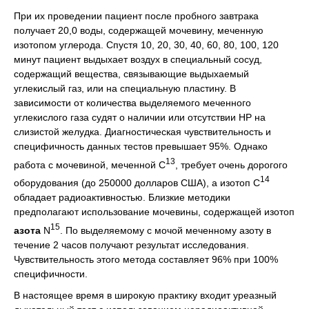
При их проведении пациент после пробного завтрака
получает 20,0 воды, содержащей мочевину, меченную
изотопом углерода. Спустя 10, 20, 30, 40, 60, 80, 100, 120
минут пациент выдыхает воздух в специальный сосуд,
содержащий вещества, связывающие выдыхаемый
углекислый газ, или на специальную пластину. В
зависимости от количества выделяемого меченного
углекислого газа судят о наличии или отсутствии НР на
слизистой желудка. Диагностическая чувствительность и
специфичность данных тестов превышает 95%. Однако
13
работа с мочевиной, меченной C
, требует очень дорогого
14
оборудования (до 250000 долларов США), а изотоп C
обладает радиоактивностью. Близкие методики
предполагают использование мочевины, содержащей изотоп
15
азота
N
. По выделяемому с мочой меченному азоту в
течение 2 часов получают результат исследования.
Чувствительность этого метода составляет 96% при 100%
специфичности.
В настоящее время в широкую практику входит уреазный