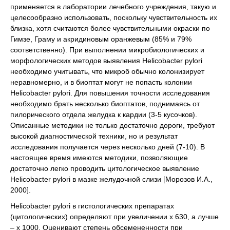
применяется в лаборатории лечебного учреждения, такую и
целесообразно использовать, поскольку чувствительность их
близка, хотя считаются более чувствительными окраски по
Гимзе, Граму и акридиновым оранжевым (85% и 79%
соответственно). При выполнении микробиологических и
морфологических методов выявления Helicobacter pylori
необходимо учитывать, что микроб обычно колонизирует
неравномерно, и в биоптат могут не попасть колонии
Helicobacter pylori. Для повышения точности исследования
необходимо брать несколько биоптатов, поднимаясь от
пилорического отдела желудка к кардии (3-5 кусочков).
Описанные методики не только достаточно дороги, требуют
высокой диагностической техники, но и результат
исследования получается через несколько дней (7-10). В
настоящее время имеются методики, позволяющие
достаточно легко проводить цитологическое выявление
Helicobacter pylori в мазке желудочной слизи [Морозов И.А.,
2000].
Helicobacter pylori в гистологических препаратах
(цитологических) определяют при увеличении х 630, а лучше
– х 1000. Оценивают степень обсемененности при