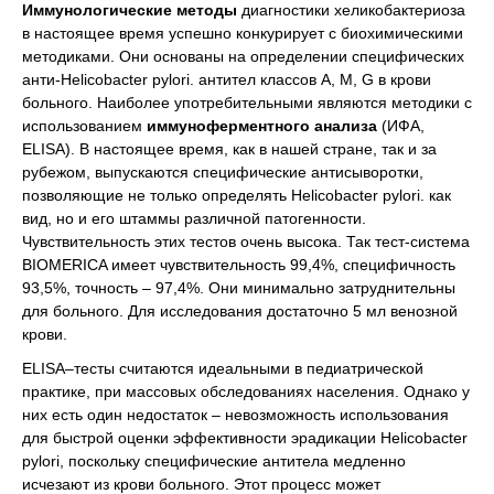
Иммунологические методы
диагностики хеликобактериоза
в настоящее время успешно конкурирует с биохимическими
методиками. Они основаны на определении специфических
анти-Helicobacter pylori. антител классов А, М, G в крови
больного. Наиболее употребительными являются методики с
использованием
иммуноферментного анализа
(ИФА,
ELISA). В настоящее время, как в нашей стране, так и за
рубежом, выпускаются специфические антисыворотки,
позволяющие не только определять Helicobacter pylori. как
вид, но и его штаммы различной патогенности.
Чувствительность этих тестов очень высока. Так тест-система
BIOMERICA имеет чувствительность 99,4%, специфичность
93,5%, точность – 97,4%. Они минимально затруднительны
для больного. Для исследования достаточно 5 мл венозной
крови.
ELISA–тесты считаются идеальными в педиатрической
практике, при массовых обследованиях населения. Однако у
них есть один недостаток – невозможность использования
для быстрой оценки эффективности эрадикации Helicobacter
pylori, поскольку специфические антитела медленно
исчезают из крови больного. Этот процесс может