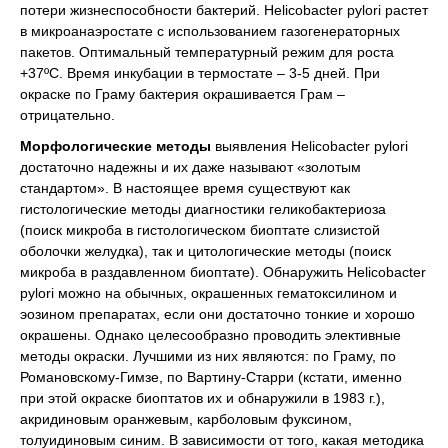
потери жизнеспособности бактерий. Helicobacter pylori растет
в микроанаэростате с использованием газогенераторных
пакетов. Оптимальный температурный режим для роста
+37ºС. Время инкубации в термостате – 3-5 дней. При
окраске по Граму бактерия окрашивается Грам –
отрицательно.
Морфологические методы
выявления Helicobacter pylori
достаточно надежны и их даже называют «золотым
стандартом». В настоящее время существуют как
гистологические методы диагностики геликобактериоза
(поиск микроба в гистологическом биоптате слизистой
оболочки желудка), так и цитологические методы (поиск
микроба в раздавленном биоптате). Обнаружить Helicobacter
pylori можно на обычных, окрашенных гематоксилином и
эозином препаратах, если они достаточно тонкие и хорошо
окрашены. Однако целесообразно проводить элективные
методы окраски. Лучшими из них являются: по Граму, по
Романовскому-Гимзе, по Вартину-Старри (кстати, именно
при этой окраске биоптатов их и обнаружили в 1983 г.),
акридиновым оранжевым, карболовым фуксином,
толуидиновым синим. В зависимости от того, какая методика