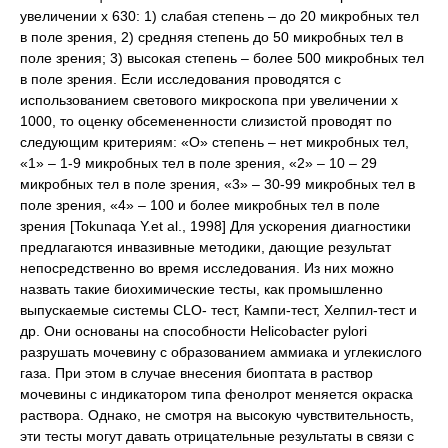
увеличении х 630: 1) слабая степень – до 20 микробных тел
в поле зрения, 2) средняя степень до 50 микробных тел в
поле зрения; 3) высокая степень – более 500 микробных тел
в поле зрения. Если исследования проводятся с
использованием светового микроскопа при увеличении х
1000, то оценку обсемененности слизистой проводят по
следующим критериям: «О» степень – нет микробных тел,
«1» – 1-9 микробных тел в поле зрения, «2» – 10 – 29
микробных тел в поле зрения, «3» – 30-99 микробных тел в
поле зрения, «4» – 100 и более микробных тел в поле
зрения [Tokunaqa Y.et al., 1998] Для ускорения диагностики
предлагаются инвазивные методики, дающие результат
непосредственно во время исследования. Из них можно
назвать такие биохимические тесты, как промышленно
выпускаемые системы CLO- тест, Кампи-тест, Хелпил-тест и
др. Они основаны на способности Helicobacter pylori
разрушать мочевину с образованием аммиака и углекислого
газа. При этом в случае внесения биоптата в раствор
мочевины с индикатором типа фенолрот меняется окраска
раствора. Однако, не смотря на высокую чувствительность,
эти тесты могут давать отрицательные результаты в связи с