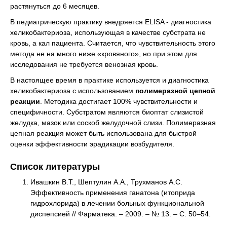
растянуться до 6 месяцев.
В педиатрическую практику внедряется ELISA - диагностика
хеликобактериоза, использующая в качестве субстрата не
кровь, а кал пациента. Считается, что чувствительность этого
метода не на много ниже «кровяного», но при этом для
исследования не требуется венозная кровь.
В настоящее время в практике используется и диагностика
хеликобактериоза с использованием
полимеразной цепной
реакции
. Методика достигает 100% чувствительности и
специфичности. Субстратом являются биоптат слизистой
желудка, мазок или соскоб желудочной слизи. Полимеразная
цепная реакция может быть использована для быстрой
оценки эффективности эрадикации возбудителя.
Список литературы
Ивашкин В.Т., Шептулин А.А., Трухманов А.С.
Эффективность применения ганатона (итоприда
гидрохлорида) в лечении больных функциональной
диспепсией // Фарматека. – 2009. – № 13. – С. 50–54.