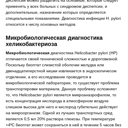
диспепсии можно разделить на основные, которые следует
применять у всех больных с синдромом диспепсии, и
дополнительные, назначение которых определяется
специальными показаниями. Диагностика инфекции H. pylori
относится к числу основных методов.
Микробиологическая диагностика
хеликобактериоза
Микробиологическая
диагностика Helicobacter pylori (НР)
отличается своей технической сложностью и дороговизной.
Поскольку биоптат слизистой оболочки желудка или
двенадцатиперстной кишки извлекается в эндоскопичесом
отделении, а его исследование проводится в
микробиологической лаборатории, то существует проблема
транспортировки материала. Данную проблему осложняет
то, что Helicobacter pylori является микроанаэрофилом, то
есть концентрация кислорода в атмосферном воздухе
слишком высока для него и кислород губительно действует
на микроорганизм. Одной из лучших транспортных сред
является 0,5 мл 20% раствора глюкозы. При температуре
+4ºС биоптат может сохраниться в ней в течении 5 часов без