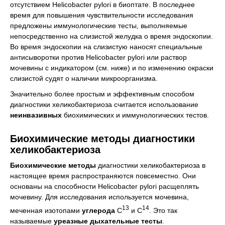
отсутствием Helicobacter pylori в биоптате. В последнее
время для повышения чувствительности исследования
предложены иммунологические тесты, выполняемые
непосредственно на слизистой желудка о время эндоскопии.
Во время эндоскопии на слизистую наносят специальные
антисыворотки против Helicobacter pylori или раствор
мочевины с индикатором (см. ниже) и по изменению окраски
слизистой судят о наличии микроорганизма.
Значительно более простым и эффективным способом
диагностики хеликобактериоза считается использование
неинвазивных
биохимических и иммунологических тестов.
Биохимические методы диагностики
хеликобактериоза
Биохимические методы
диагностики хеликобактериоза в
настоящее время распространяются повсеместно. Они
основаны на способности Helicobacter pylori расщеплять
мочевину. Для исследования используется мочевина,
13
14
меченная изотопами
углерода
C
и C
. Это так
называемые
уреазные дыхательные тесты
.