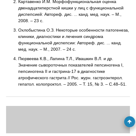
Картавенко И.М. Морфофункциональная оценка
двенадцатиперстной кишки у лиц с функциональной
диспепсией: Автореф. дис. ... канд. мед. наук. – М.,
2008. – 23 с.
Охлобыстина О.З. Некоторые особенности патогенеза,
клиники, диагностики и лечения синдрома
функциональной диспепсии: Автореф. дис. ... канд.
мед. наук. – М., 2007. – 24 с.
Пюрвеева К.В., Лапина Т.Л., Ивашкин В.Л. и др.
Значение сывороточных показателей пепсиногена I,
пепсиногена II и гастрина-17 в диагностике
атрофического гастрита // Рос. журн. гастроэнтерол.
гепатол. колопроктол. – 2005. – Т. 15, № 3. – С.48–51.