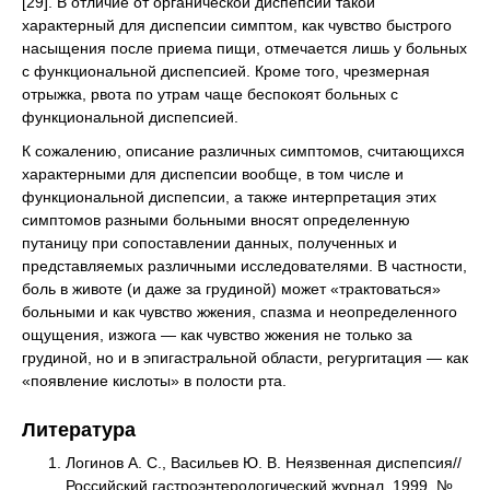
[29]. В отличие от органической диспепсии такой
характерный для диспепсии симптом, как чувство быстрого
насыщения после приема пищи, отмечается лишь у больных
с функциональной диспепсией. Кроме того, чрезмерная
отрыжка, рвота по утрам чаще беспокоят больных с
функциональной диспепсией.
К сожалению, описание различных симптомов, считающихся
характерными для диспепсии вообще, в том числе и
функциональной диспепсии, а также интерпретация этих
симптомов разными больными вносят определенную
путаницу при сопоставлении данных, полученных и
представляемых различными исследователями. В частности,
боль в животе (и даже за грудиной) может «трактоваться»
больными и как чувство жжения, спазма и неопределенного
ощущения, изжога — как чувство жжения не только за
грудиной, но и в эпигастральной области, регургитация — как
«появление кислоты» в полости рта.
Литература
Логинов А. С., Васильев Ю. В. Неязвенная диспепсия//
Российский гастроэнтерологический журнал. 1999. №