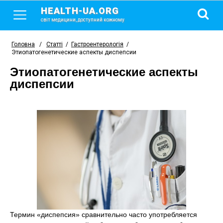
HEALTH-UA.ORG
світ медицини, доступний кожному
Головна
/
Статті
/
Гастроентерологія
/
Этиопатогенетические аспекты диспепсии
Этиопатогенетические аспекты
диспепсии
Термин «диспепсия» сравнительно часто употребляется