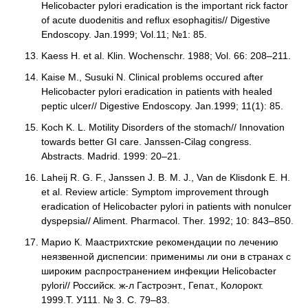
Helicobacter pylori eradication is the important rick factor
of acute duodenitis and reflux esophagitis// Digestive
Endoscopy. Jan.1999; Vol.11; №1: 85.
Kaess H. et al. Klin. Wochenschr. 1988; Vol. 66: 208–211.
Kaise M., Susuki N. Clinical problems occured after
Helicobacter pylori eradication in patients with healed
peptic ulcer// Digestive Endoscopy. Jan.1999; 11(1): 85.
Koch K. L. Motility Disorders of the stomach// Innovation
towards better GI care. Janssen-Cilag congress.
Abstracts. Madrid. 1999: 20–21.
Laheij R. G. F., Janssen J. B. M. J., Van de Klisdonk E. H.
et al. Review article: Symptom improvement through
eradication of Helicobacter pylori in patients with nonulcer
dyspepsia// Aliment. Pharmacol. Ther. 1992; 10: 843–850.
Марио К. Маастрихтские рекомендации по лечению
неязвенной диспепсии: применимы ли они в странах с
широким распространением инфекции Helicobacter
pylori// Российск. ж-л Гастроэнт., Гепат., Колорокт.
1999.Т. У111. № 3. С. 79–83.