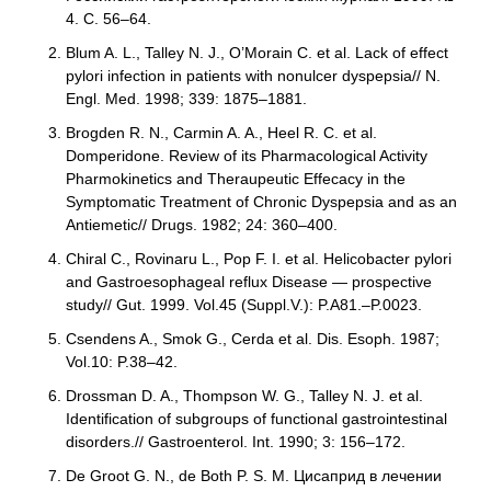
4. С. 56–64.
Blum A. L., Talley N. J., O’Morain C. et al. Lack of effect
pylori infection in patients with nonulcer dyspepsia// N.
Engl. Med. 1998; 339: 1875–1881.
Brogden R. N., Carmin A. A., Heel R. C. et al.
Domperidone. Review of its Pharmacological Activity
Pharmokinetics and Theraupeutic Effecacy in the
Symptomatic Treatment of Chronic Dyspepsia and as an
Antiemetic// Drugs. 1982; 24: 360–400.
Chiral C., Rovinaru L., Pop F. I. et al. Helicobacter pylori
and Gastroesophageal reflux Disease — prospective
study// Gut. 1999. Vol.45 (Suppl.V.): P.A81.–P.0023.
Csendens A., Smok G., Cerda et al. Dis. Esoph. 1987;
Vol.10: P.38–42.
Drossman D. A., Thompson W. G., Talley N. J. et al.
Identification of subgroups of functional gastrointestinal
disorders.// Gastroenterol. Int. 1990; 3: 156–172.
De Groot G. N., de Both P. S. M. Цисаприд в лечении