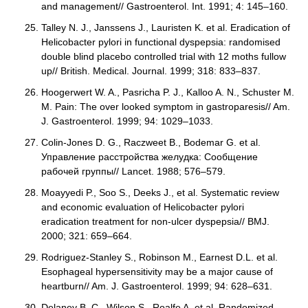
and management// Gastroenterol. Int. 1991; 4: 145–160.
Talley N. J., Janssens J., Lauristen K. et al. Eradication of
Helicobacter pylori in functional dyspepsia: randomised
double blind placebo controlled trial with 12 moths fullow
up// British. Medical. Journal. 1999; 318: 833–837.
Hoogerwert W. A., Pasricha P. J., Kalloo A. N., Schuster M.
M. Pain: The over looked symptom in gastroparesis// Am.
J. Gastroenterol. 1999; 94: 1029–1033.
Colin-Jones D. G., Raczweet B., Bodemar G. et al.
Управление расстройства желудка: Сообщение
рабочей группы// Lancet. 1988; 576–579.
Moayyedi P., Soo S., Deeks J., et al. Systematic review
and economic evaluation of Helicobacter pylori
eradication treatment for non-ulcer dyspepsia// BMJ.
2000; 321: 659–664.
Rodriguez-Stanley S., Robinson M., Earnest D.L. et al.
Esophageal hypersensitivity may be a major cause of
heartburn// Am. J. Gastroenterol. 1999; 94: 628–631.
Delaney B. C., Wilson S., Roalfe A. et al. Randomized