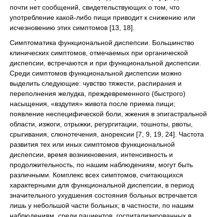
почти нет сообщений, свидетельствующих о том, что
употребление какой-либо пищи приводит к снижению или
исчезновению этих симптомов [13, 18].
Симптоматика функциональной диспепсии. Большинство
клинических симптомов, отмечаемых при органической
диспепсии, встречаются и при функциональной диспепсии.
Среди симптомов функциональной диспепсии можно
выделить следующие: чувство тяжести, распирания и
переполнения желудка, преждевременного (быстрого)
насыщения, «вздутия» живота после приема пищи;
появление неспецифической боли, жжения в эпигастральной
области, изжоги, отрыжки, регургитации, тошноты, рвоты,
срыгивания, слюнотечения, анорексии [7, 9, 19, 24]. Частота
развития тех или иных симптомов функциональной
диспепсии, время возникновения, интенсивность и
продолжительность, по нашим наблюдениям, могут быть
различными. Комплекс всех симптомов, считающихся
характерными для функциональной диспепсии, в период
значительного ухудшения состояния больных встречается
лишь у небольшой части больных; в частности, по нашим
наблюдениям, среди пациентов, госпитализированных в