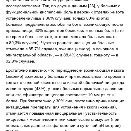
исследователями. Так, по другим данным [26], у больных с
функциональной диспепсией боль в верхних отделах живота
установлена лишь в 36% случаев: только 60% из этих
больных предъявляли жалобы на боль, возникающую после
приема пищи, 80% пациентов беспокоили ночные боли (в то
же время боль в животе, которая мешала больным спать, —
в 89,3% случаев). Чувство раннего насыщения больные
отмечали в 85,7% случаев, жжение (изжогу), в основном в
эпигастральной области, — в 88,4% случаев, тошноту — в
92,9% случаев.
Достаточно известно, что периодически возникающая изжога
(жжение) возможна у больных и при нормальном по времени
контакте соляной кислоты со слизистой оболочкой пищевода
и/или желудка (43%); у таких больных нормальное давление
нижнего сфинктера пищевода составляет 10 мм рт. ст. и
более. Приблизительно у 30% лиц, постоянно принимающих
антацидные препараты для устранения изжоги (жжения),
отмечается повышенная висцеральная чувствительность
пищевода к механическим или химическим стимулам (при
нормальных данных эзофагоскопии и суточной рН-метрии)