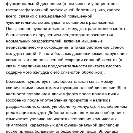
функциональной диспепсии (в том числе и у пациентов с
гастроэзофагеальной рефлюксной болезнью), что, скорее
всего, связано с висцеральной повышенной
чувствительностью желудка, в основном к растяжению.
Повышенная чувствительность желудка к растяжению может
быть связана с нарушением рецепторного восприятия
нормальных раздражителей, включая мышечные
перистальтические сокращения, а также растяжение стенок
желудка пищей. У части больных диспепсические нарушения
возможны и при повышенной секреции соляной кислоты (в
связи с увеличением продолжительности контакта кислого
содержимого желудка с его слизистой оболочкой).
Возможно, существует последовательная связь между
клиническими симптомами функциональной диспепсии [8], в
частности появлением дискомфорта после приема пищи
(особенно после употребления продуктов и напитков,
раздражающих слизистую оболочку желудка), и ослаблением
релаксации желудка. Действительно, во многих сообщениях
отмечается увеличение частоты появления клинических
симптомов, характерных для функциональной диспепсии,
после приема больными определенной пищи [9], однако