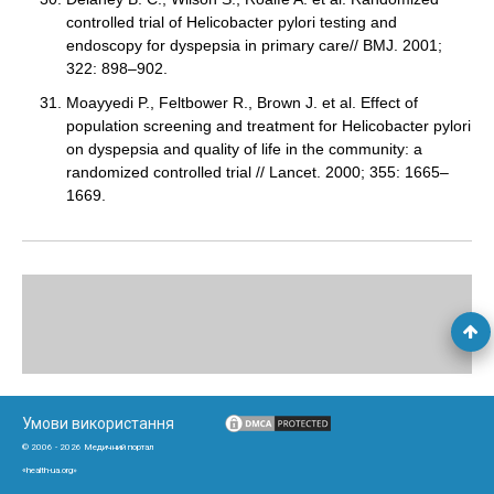
controlled trial of Helicobacter pylori testing and
endoscopy for dyspepsia in primary care// BMJ. 2001;
322: 898–902.
Moayyedi P., Feltbower R., Brown J. et al. Effect of
population screening and treatment for Helicobacter pylori
on dyspepsia and quality of life in the community: a
randomized controlled trial // Lancet. 2000; 355: 1665–
1669.
Умови використання
© 2006 - 2026 Медичний портал
«health-ua.org»