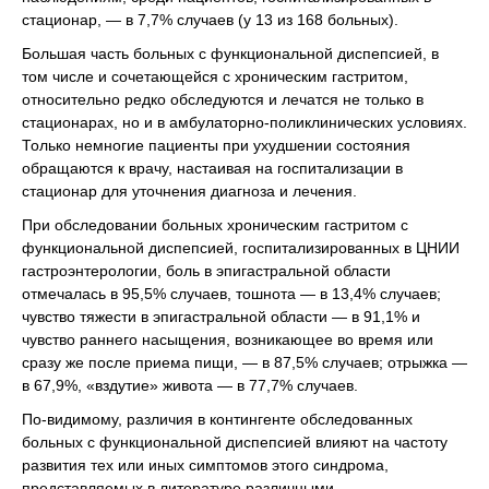
стационар, — в 7,7% случаев (у 13 из 168 больных).
Большая часть больных с функциональной диспепсией, в
том числе и сочетающейся с хроническим гастритом,
относительно редко обследуются и лечатся не только в
стационарах, но и в амбулаторно-поликлинических условиях.
Только немногие пациенты при ухудшении состояния
обращаются к врачу, настаивая на госпитализации в
стационар для уточнения диагноза и лечения.
При обследовании больных хроническим гастритом с
функциональной диспепсией, госпитализированных в ЦНИИ
гастроэнтерологии, боль в эпигастральной области
отмечалась в 95,5% случаев, тошнота — в 13,4% случаев;
чувство тяжести в эпигастральной области — в 91,1% и
чувство раннего насыщения, возникающее во время или
сразу же после приема пищи, — в 87,5% случаев; отрыжка —
в 67,9%, «вздутие» живота — в 77,7% случаев.
По-видимому, различия в контингенте обследованных
больных с функциональной диспепсией влияют на частоту
развития тех или иных симптомов этого синдрома,
представляемых в литературе различными