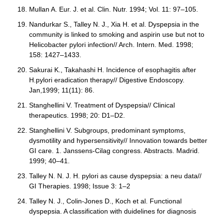
Mullan A. Eur. J. et al. Clin. Nutr. 1994; Vol. 11: 97–105.
Nandurkar S., Talley N. J., Xia H. et al. Dyspepsia in the
community is linked to smoking and aspirin use but not to
Helicobacter pylori infection// Arch. Intern. Med. 1998;
158: 1427–1433.
Sakurai K., Takahashi H. Incidence of esophagitis after
H.pylori eradication therapy// Digestive Endoscopy.
Jan,1999; 11(11): 86.
Stanghellini V. Treatment of Dyspepsia// Clinical
therapeutics. 1998; 20: D1–D2.
Stanghellini V. Subgroups, predominant symptoms,
dysmotility and hypersensitivity// Innovation towards better
GI care. 1. Janssens-Cilag congress. Abstracts. Madrid.
1999; 40–41.
Talley N. N. J. H. pylori as cause dyspepsia: a neu data//
GI Therapies. 1998; Issue 3: 1–2
Talley N. J., Colin-Jones D., Koch et al. Functional
dyspepsia. A classification with duidelines for diagnosis