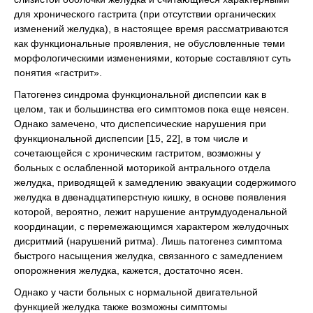
для хронического гастрита (при отсутствии органических
изменений желудка), в настоящее время рассматриваются
как функциональные проявления, не обусловленные теми
морфологическими изменениями, которые составляют суть
понятия «гастрит».
Патогенез синдрома функциональной диспепсии как в
целом, так и большинства его симптомов пока еще неясен.
Однако замечено, что диспепсические нарушения при
функциональной диспепсии [15, 22], в том числе и
сочетающейся с хроническим гaстритом, возможны у
больных с ослабленной моторикой антрального отдела
желудка, приводящей к замедлению эвакуации содержимого
желудка в двенадцатиперстную кишку, в основе появления
которой, вероятно, лежит нарушение антрумдуоденальной
координации, с перемежающимся характером желудочных
дисритмий (нарушений ритма). Лишь патогенез симптома
быстрого насыщения желудка, связанного с замедлением
опорожнения желудка, кажется, достаточно ясен.
Однако у части больных с нормальной двигательной
функцией желудка также возможны симптомы