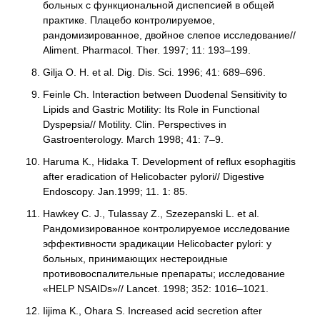
больных с функциональной диспепсией в общей
практике. Плацебо контролируемое,
рандомизированное, двойное слепое исследование//
Aliment. Pharmacol. Ther. 1997; 11: 193–199.
Gilja O. H. et al. Dig. Dis. Sci. 1996; 41: 689–696.
Feinle Ch. Interaction between Duodenal Sensitivity to
Lipids and Gastric Motility: Its Role in Functional
Dyspepsia// Motility. Clin. Perspectives in
Gastroenterology. March 1998; 41: 7–9.
Haruma K., Hidaka T. Development of reflux esophagitis
after eradication of Helicobacter pylori// Digestive
Endoscopy. Jan.1999; 11. 1: 85.
Hawkey C. J., Tulassay Z., Szezepanski L. et al.
Рандомизированное контролируемое исследование
эффективности эрадикации Helicobacter pylori: у
больных, принимающих нестероидные
противовоспалительные препараты; исследование
«HELP NSAIDs»// Lancet. 1998; 352: 1016–1021.
Iijima K., Ohara S. Increased acid secretion after