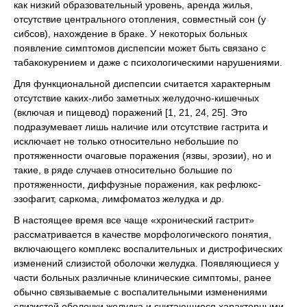
как низкий образовательный уровень, аренда жилья,
отсутствие центрального отопления, совместный сон (у
сибсов), нахождение в браке. У некоторых больных
появление симптомов диспепсии может быть связано с
табакокурением и даже с психологическими нарушениями.
Для функциональной диспепсии считается характерным
отсутствие каких-либо заметных желудочно-кишечных
(включая и пищевод) поражений [1, 21, 24, 25]. Это
подразумевает лишь наличие или отсутствие гастрита и
исключает не только относительно небольшие по
протяженности очаговые поражения (язвы, эрозии), но и
такие, в ряде случаев относительно большие по
протяженности, диффузные поражения, как рефлюкс-
эзофагит, саркома, лимфоматоз желудка и др.
В настоящее время все чаще «хронический гастрит»
рассматривается в качестве морфологического понятия,
включающего комплекс воспалительных и дистрофических
изменений слизистой оболочки желудка. Появляющиеся у
части больных различные клинические симптомы, ранее
обычно связываемые с воспалительными изменениями
слизистой оболочки желудка и считающиеся характерными