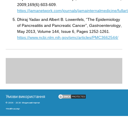
2009;169(6):603-609.
https://jamanetwork.com/journals/jamainternalmedicine/fullar
Dhiraj Yadav and Albert B. Lowenfels, “The Epidemiology
of Pancreatitis and Pancreatic Cancer”,
Gastroenterology
,
May 2013, Volume 144, Issue 6, Pages 1252-1261.
https://www.ncbi.nlm.nih.gov/pmc/articles/PMC3662544/
Умови використання
© 2006 - 2026 Медичний портал
«health-ua.org»