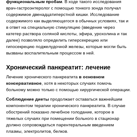
функциональным пробам
. В ходе такого исследования
врач-гастроэнтеролог с помощью тонкого зонда получал
содержимое двенадцатиперстной кишки. Исследование
содержимого как выделяющегося в обычных условиях, так и
в ответ на специальную стимуляцию (введение через
катетер раствора соляной кислоты, эфира, урохолина и так
далее) позволяло определить гиперсекрецию или
гипосекрецию поджелудочной железы, которые могли быть
вызваны воспалительным процессом в ней.
Хронический панкреатит: лечение
Лечение хронического панкреатита
в основном
консервативное
, хотя в некоторых случаях помочь
больному можно только с помощью хирургической операции.
Соблюдение диеты
продолжает оставаться важнейшим
компонентом терапии хронического панкреатита. В случае
обострений показано лечебное голодание, которое в
тяжелых случаях при помещении больного в стационар
должно сопровождаться парентеральным введением
плазмы, электролитов, белков.