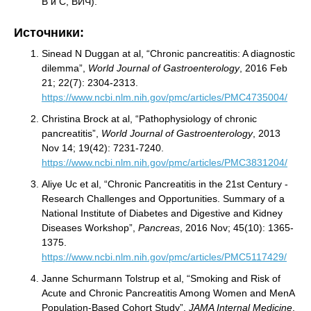
В и С, ВИЧ).
Источники:
Sinead N Duggan at al, “Chronic pancreatitis: A diagnostic
dilemma”,
World Journal of Gastroenterology
, 2016 Feb
21; 22(7): 2304-2313.
https://www.ncbi.nlm.nih.gov/pmc/articles/PMC4735004/
Christina Brock at al, “Pathophysiology of chronic
pancreatitis”,
World Journal of Gastroenterology
, 2013
Nov 14; 19(42): 7231-7240.
https://www.ncbi.nlm.nih.gov/pmc/articles/PMC3831204/
Aliye Uc et al, “Chronic Pancreatitis in the 21st Century -
Research Challenges and Opportunities. Summary of a
National Institute of Diabetes and Digestive and Kidney
Diseases Workshop”,
Pancreas
, 2016 Nov; 45(10): 1365-
1375.
https://www.ncbi.nlm.nih.gov/pmc/articles/PMC5117429/
Janne Schurmann Tolstrup et al, “Smoking and Risk of
Acute and Chronic Pancreatitis Among Women and MenA
Population-Based Cohort Study”,
JAMA Internal Medicine
,