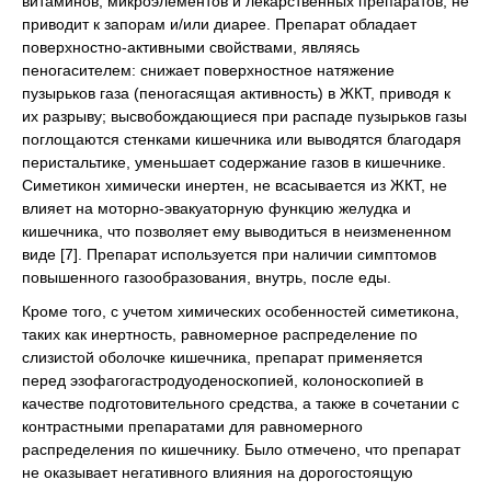
витаминов, микроэлементов и лекарственных препаратов, не
приводит к запорам и/или диарее. Препарат обладает
поверхностно-активными свойствами, являясь
пеногасителем: снижает поверхностное натяжение
пузырьков газа (пеногасящая активность) в ЖКТ, приводя к
их разрыву; высвобождающиеся при распаде пузырьков газы
поглощаются стенками кишечника или выводятся благодаря
перистальтике, уменьшает содержание газов в кишечнике.
Симетикон химически инертен, не всасывается из ЖКТ, не
влияет на моторно-эвакуаторную функцию желудка и
кишечника, что позволяет ему выводиться в неизмененном
виде [7]. Препарат используется при наличии симптомов
повышенного газообразования, внутрь, после еды.
Кроме того, с учетом химических особенностей симетикона,
таких как инертность, равномерное распределение по
слизистой оболочке кишечника, препарат применяется
перед эзофагогастродуоденоскопией, колоноскопией в
качестве подготовительного средства, а также в сочетании с
контрастными препаратами для равномерного
распределения по кишечнику. Было отмечено, что препарат
не оказывает негативного влияния на дорогостоящую