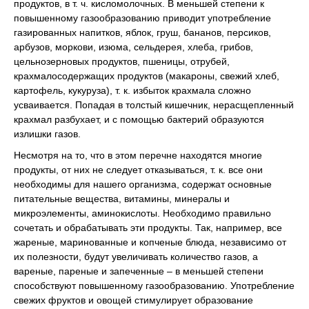
продуктов, в т. ч. кисломолочных. В меньшей степени к
повышенному газообразованию приводит употребление
газированных напитков, яблок, груш, бананов, персиков,
арбузов, моркови, изюма, сельдерея, хлеба, грибов,
цельнозерновых продуктов, пшеницы, отрубей,
крахмалосодержащих продуктов (макароны, свежий хлеб,
картофель, кукуруза), т. к. избыток крахмала сложно
усваивается. Попадая в толстый кишечник, нерасщепленный
крахмал разбухает, и с помощью бактерий образуются
излишки газов.
Несмотря на то, что в этом перечне находятся многие
продукты, от них не следует отказываться, т. к. все они
необходимы для нашего организма, содержат основные
питательные вещества, витамины, минералы и
микроэлементы, аминокислоты. Необходимо правильно
сочетать и обрабатывать эти продукты. Так, например, все
жареные, маринованные и копченые блюда, независимо от
их полезности, будут увеличивать количество газов, а
вареные, пареные и запеченные – в меньшей степени
способствуют повышенному газообразованию. Употребление
свежих фруктов и овощей стимулирует образование