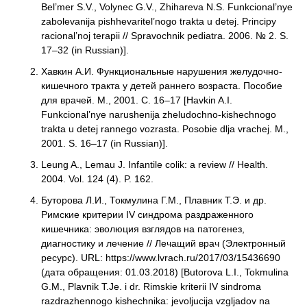
Bel’mer S.V., Volynec G.V., Zhihareva N.S. Funkcional’nye
zabolevanija pishhevaritel’nogo trakta u detej. Principy
racional’noj terapii // Spravochnik pediatra. 2006. № 2. S.
17–32 (in Russian)].
Хавкин А.И. Функциональные нарушения желудочно-
кишечного тракта у детей раннего возраста. Пособие
для врачей. М., 2001. С. 16–17 [Havkin A.I.
Funkcional’nye narushenija zheludochno-kishechnogo
trakta u detej rannego vozrasta. Posobie dlja vrachej. M.,
2001. S. 16–17 (in Russian)].
Leung A., Lemau J. Infantile colik: a review // Health.
2004. Vol. 124 (4). P. 162.
Буторова Л.И., Токмулина Г.М., Плавник Т.Э. и др.
Римские критерии IV синдрома раздраженного
кишечника: эволюция взглядов на патогенез,
диагностику и лечение // Лечащий врач (Электронный
ресурс). URL: https://www.lvrach.ru/2017/03/15436690
(дата обращения: 01.03.2018) [Butorova L.I., Tokmulina
G.M., Plavnik T.Je. i dr. Rimskie kriterii IV sindroma
razdrazhennogo kishechnika: jevoljucija vzgljadov na