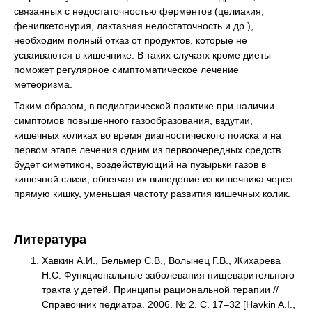
связанных с недостаточностью ферментов (целиакия,
фенилкетонурия, лактазная недостаточность и др.),
необходим полный отказ от продуктов, которые не
усваиваются в кишечнике. В таких случаях кроме диеты
поможет регулярное симптоматическое лечение
метеоризма.
Таким образом, в педиатрической практике при наличии
симптомов повышенного газообразования, вздутии,
кишечных коликах во время диагностического поиска и на
первом этапе лечения одним из первоочередных средств
будет симетикон, воздействующий на пузырьки газов в
кишечной слизи, облегчая их выведение из кишечника через
прямую кишку, уменьшая частоту развития кишечных колик.
Литература
Хавкин А.И., Бельмер С.В., Волынец Г.В., Жихарева
Н.С. Функциональные заболевания пищеварительного
тракта у детей. Принципы рациональной терапии //
Справочник педиатра. 2006. № 2. С. 17–32 [Havkin A.I.,