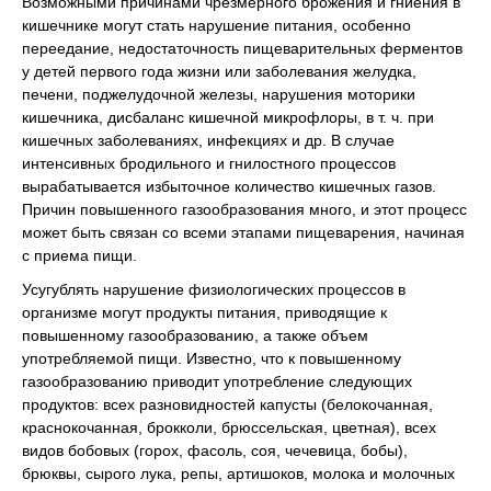
Возможными причинами чрезмерного брожения и гниения в
кишечнике могут стать нарушение питания, особенно
переедание, недостаточность пищеварительных ферментов
у детей первого года жизни или заболевания желудка,
печени, поджелудочной железы, нарушения моторики
кишечника, дисбаланс кишечной микрофлоры, в т. ч. при
кишечных заболеваниях, инфекциях и др. В случае
интенсивных бродильного и гнилостного процессов
вырабатывается избыточное количество кишечных газов.
Причин повышенного газообразования много, и этот процесс
может быть связан со всеми этапами пищеварения, начиная
с приема пищи.
Усугублять нарушение физиологических процессов в
организме могут продукты питания, приводящие к
повышенному газообразованию, а также объем
употребляемой пищи. Известно, что к повышенному
газообразованию приводит употребление следующих
продуктов: всех разновидностей капусты (белокочанная,
краснокочанная, брокколи, брюссельская, цветная), всех
видов бобовых (горох, фасоль, соя, чечевица, бобы),
брюквы, сырого лука, репы, артишоков, молока и молочных