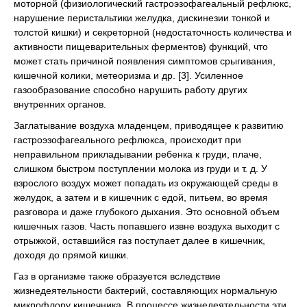
моторной (физиологический гастроэзофагеальный рефлюкс,
нарушение перистальтики желудка, дискинезии тонкой и
толстой кишки) и секреторной (недостаточность количества и
активности пищеварительных ферментов) функций, что
может стать причиной появления симптомов срыгивания,
кишечной колики, метеоризма и др. [3]. Усиленное
газообразование способно нарушить работу других
внутренних органов.
Заглатывание воздуха младенцем, приводящее к развитию
гастроэзофагеального рефлюкса, происходит при
неправильном прикладывании ребенка к груди, плаче,
слишком быстром поступлении молока из груди и т. д. У
взрослого воздух может попадать из окружающей среды в
желудок, а затем и в кишечник с едой, питьем, во время
разговора и даже глубокого дыхания. Это основной объем
кишечных газов. Часть попавшего извне воздуха выходит с
отрыжкой, оставшийся газ поступает далее в кишечник,
доходя до прямой кишки.
Газ в организме также образуется вследствие
жизнедеятельности бактерий, составляющих нормальную
микрофлору кишечника. В процессе жизнедеятельности эти