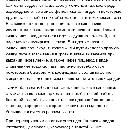
бактерии выделяют газы: азот, углекислый газ, кислород,
водород, метан, аммиак, фенол, скатол, индол и некоторые
другие газы в небольших объемах, в т. ч. и токсические газы.
В зависимости от соотношения газов в кишечнике
изменяется и запах выделяемого кишечного газа. Газы в
кишечнике находятся не в виде воздушных полостей, а в
виде мелких пузырьков в слизи. Выведение газов из
кишечника происходит несколькими путями: через прямую
кишку, путем всасывания в кровь и затем выведения при
дыхании через легкие, а также через пищевод в виде
отрыгивания воздуха. Газы частично потребляются
некоторыми бактериями, входящими в состав кишечной
микрофлоры, – для них газы являются питательной средой.
Таким образом, избыточное скопление газов в кишечнике
отмечается во время приема пищи, избыточной работы
бактерий, вырабатывающих газ, вследствие брожения и
гниения, в процессе которых в кишечнике выделяется
большое количество различных газов.
При переваривании сложных углеводов (полисахаридов –
клетчатки, целлюлозы, крахмала) в толстой кишке