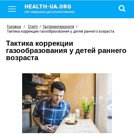
HEALTH-UA.ORG
світ медицини, доступний кожному
Головна
/
Статті
/
Гастроентерологія
/
Тактика коррекции газообразования у детей раннего возраста
Тактика коррекции
газообразования у детей раннего
возраста