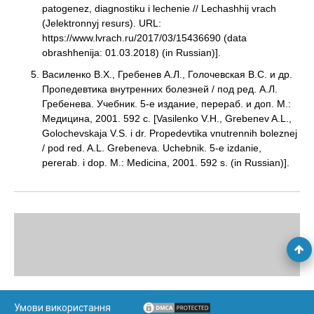
patogenez, diagnostiku i lechenie // Lechashhij vrach
(Jelektronnyj resurs). URL:
https://www.lvrach.ru/2017/03/15436690 (data
obrashhenija: 01.03.2018) (in Russian)].
Василенко В.Х., Гребенев А.Л., Голочевская В.С. и др.
Пропедевтика внутренних болезней / под ред. А.Л.
Гребенева. Учебник. 5-е издание, перераб. и доп. М.:
Медицина, 2001. 592 с. [Vasilenko V.H., Grebenev A.L.,
Golochevskaja V.S. i dr. Propedevtika vnutrennih boleznej
/ pod red. A.L. Grebeneva. Uchebnik. 5-e izdanie,
pererab. i dop. M.: Medicina, 2001. 592 s. (in Russian)].
Умови використання