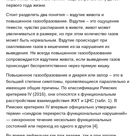
первого года жизни.
Стоит разделять два понятия – вздутие живота и
повышенное газообразование. Вздутие – это ощущение
тяжести, чувство распирания в животе, живот может
увеличиваться в размере, но при этом количество газов
может быть нормальным. Вздутие происходит при
скапливании газов в кишечнике из-за нарушения их
выведения. Не всегда повышенное газообразование
сопровождается вздутием живота, если выведение газов
происходит беспрепятственно через прямую кишку.
Повышенное газообразование и диарея или запор – это в
большей степени симптомы, проявляющиеся параллельно и
имеющие общие причины. По классификации Римских
критериев IV (2016), они относятся к функциональным
расстройствам взаимодействия ЖКТ и ЦНС (табл. 1). В
Римских критериях IV впервые официально утвержден
термин «синдром перекреста функциональных нарушений»
— синхронное течение нескольких функциональных
состояний или переход из одного в другое [4].
Во время дефекации как при диарее, так и при запоре