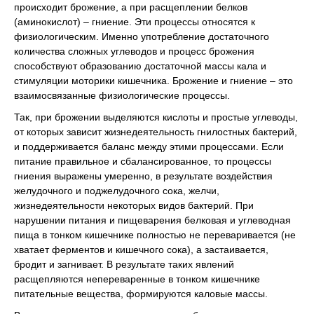
происходит брожение, а при расщеплении белков
(аминокислот) – гниение. Эти процессы относятся к
физиологическим. Именно употребление достаточного
количества сложных углеводов и процесс брожения
способствуют образованию достаточной массы кала и
стимуляции моторики кишечника. Брожение и гниение – это
взаимо­связанные физиологические процессы.
Так, при брожении выделяются кислоты и простые углеводы,
от которых зависит жизнедеятельность гнилостных бактерий,
и поддерживается баланс между этими процессами. Если
питание правильное и сбалансированное, то процессы
гниения выражены умеренно, в результате воздействия
желудочного и поджелудочного сока, желчи,
жизнедеятельности некоторых видов бактерий. При
нарушении питания и пищеварения белковая и углеводная
пища в тонком кишечнике полностью не переваривается (не
хватает ферментов и кишечного сока), а застаивается,
бродит и загнивает. В результате таких явлений
расщепляются непереваренные в тонком кишечнике
питательные вещества, формируются каловые массы.