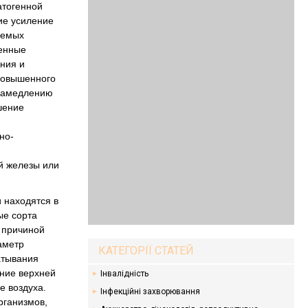
атогенной
ие усиление
аемых
генные
ния и
 повышенного
 замедлению
шение
но-
й железы или
 находятся в
ые сорта
я причиной
аметр
КАТЕГОРІЇ СТАТЕЙ
атывания
ение верхней
Інвалідність
е воздуха.
Інфекційні захворювання
рганизмов,