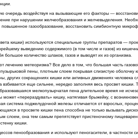
нции.
ую очередь воздействуя на вызывающие его факторы — восстанови
чение при нарушении желчеобразования и желчевыделения. Необ
ие повышенное газообразование, восстановить симбионтную микроф
света кишки) используются специальные группы препаратов — прок
орейшему выведению содержимого (в том числе и газов) из кишечн
я большое количество шлаков, газов и выводят их из организма.
ют лечению метеоризма? Все дело в том, что большая часть газово
опузырьковой пены, плотным слоем покрывая слизистую оболочку 
ы, других сокращениях кишки или активных движениях человека сл
взбивается еще сильнее, нередко заполняя весь просвет кишки. Т
образовавшаяся мелкопузырчатая пена длительное время не исчеза
 может «перераздувать» кишку, натягивая брыжейку, с возникнове
ная система поджелудочной железы отличается от взрослых, проце
ющаяся в просвете кишки пена способна не только вызывать диск
ым слоем, она тем самым препятствует пристеночному пищеваре
стенку кишки.
ессов пенообразования и используют пеногасители, в частности с