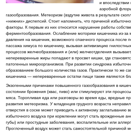
и впоследствии 
аэробной флоры
газообразования. Метеоризм (вздутие живота в результате скоп
«нижних» диспепсий. Стоит напомнить, что причиной избыточно
факторы. К первым из них относится нарушение работы собств
ферментообразования. Ослабление моторики кишечника из-за ма
давления на кишечник, возможного спаечного процесса после 
пассажа химуса по кишечнику, вызывая активизицию гнилостных
процессов желчеобразования и (или) желчеотделения вызывает
непереваренные жиры попадают в просвет кишки, где становят
патогенных микроорганизмов. При развитии синдрома избыточн
образованием большого количества газов. Практически то же 
кишечника — непереваренные остатки пищи также являются бл
Экзогенными причинами повышенного газообразования в кишечн
состоянии брожения (квас, пиво) или стимулируют эти процесс
мяса. Торопливая еда или разговоры во время еды, вредные при
развития метеоризма. У младенцев грудного возраста неправи
отверстия в соске может приводить к активному заглатыванию 
избыточного воздуха при кормлении могут стать врожденные а
губы) или простудные заболевания, воспалительные или аллерг
Проглоченный воздух может стать самостоятельной причиной ме