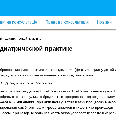
ична консультація
Правова консультація
Новини
в педиатрической практике
диатрической практике
бразования (метеоризма) и газоотделения (флатуленции) у детей 
уй, одной из наиболее актуальных в последнее время.
 Н. Д. Чернова, Б. А. Медведев
вый человек выделяет 0,5–1,5 л газов за 13–15 пассажей в сутки. Г
 образуются в результате бродильных процессов, под воздействие
железы и кишечника, при активном участии в этих процессах микр
лирования симбионтных микроорганизмов в кишечнике происходят
ессы, при которых большая часть газов успевает всосаться через 