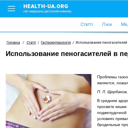
HEALTH-UA.ORG
світ медицини, доступний кожному
Статті
Ліки
Мед
Головна
/
Статті
/
Гастроентерологія
/
Использование пеногасителей 
Использование пеногасителей в пе
Проблемы газоо
является, пожал
П. Л. Щербаков,
В среднем здоро
просвете кишки
поджелудочной 
условиях прева
бродильные проц