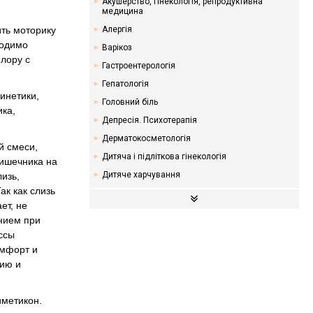
Акушерство, гінекологія, репродуктивна
медицина
ть моторику
Алергія
ходимо
Варікоз
лору с
Гастроентерологія
Гепатологія
инетики,
Головний біль
ика,
Депресія. Психотерапія
Дерматокосметологія
й смеси,
Дитяча і підліткова гінекологія
кишечника на
Дитяче харчування
изь,
ак как слизь
Ендокринологія. Цукровий діабет
ет, не
Кардіологія
нием при
Мамологія
ссы
Надлишкова вага. Дієти
омфорт и
нию и
Неврологія
Онкологія
иметикон.
Отоларингологія