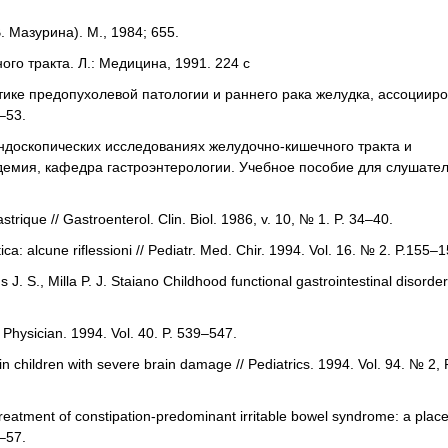
 Мазурина). М., 1984; 655.
го тракта. Л.: Медицина, 1991. 224 с
стике предопухолевой патологии и раннего рака желудка, ассоциир
–53.
доскопических исследованиях желудочно-кишечного тракта и
емия, кафедра гастроэнтерологии. Учебное пособие для слушателе
strique // Gastroenterol. Clin. Biol. 1986, v. 10, № 1. P. 34–40.
ica: alcune riflessioni // Pediatr. Med. Chir. 1994. Vol. 16. № 2. P.155–1
. S., Milla P. J. Staiano Childhood functional gastrointestinal disorder
 Physician. 1994. Vol. 40. P. 539–547.
n children with severe brain damage // Pediatrics. 1994. Vol. 94. № 2, 
treatment of constipation-predominant irritable bowel syndrome: a plac
9–57.