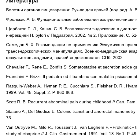
Литература
Болезни органов пищеварения: Рук-во для врачей (под ред. А. В.
Фролькис А. В. Функциональные заболевания желудочно-кишечно
Щербаков П. Л., Кашин С. В. Возможности эндоскопии в диагно
инфекцией H. pylori // Педиатрия. 2002, № 2. Приложение. С. 51
Самедов Б. Х. Рекомендации по применению Эспумизана при эн
трансэндоскопических манипуляциях. Военно-медицинская акад
факультетов академии, врачей-эндоскопистов. СПб, 2002.
Chevalier T., Rene E., Bonfils S. Somatostatine et secretion acide ga
Franchini F. Brizzi. Il pediatra ed il bambino con malattia psicosomat
Rasquin-Weber A., Hyman P. E., Cucchiara S., Fleisher D. R., Hyams J
1999. Vol. 45. Suppl. 2: P. II60-II68.
Scott R. B. Recurrent abdominal pain during childhood // Can. Fam.
Staiano A., Del Giudice E. Colonic transit and anorectal manometry i
73.
Van Outryve M., Milo R., Toussaint J., van Eeghem P. «Prokinetic» 
study of cisapride // J. Clin. Gastroenterol. 1991. Vol. 13. № 1. P. 4