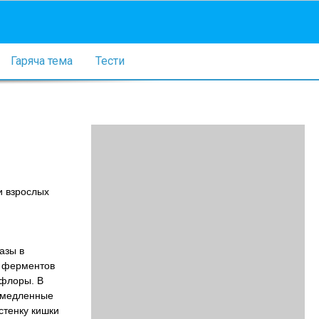
Гаряча тема
Тести
и взрослых
азы в
м ферментов
офлоры. В
 медленные
стенку кишки