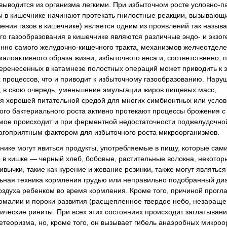
выводится из организма легкими. При избыточном росте условно-п
 в кишечнике начинают протекать гнилостные реакции, вызывающ
ления газов в кишечнике) является одним из проявлений так назыв
го газообразования в кишечнике являются различные эндо- и экзо
енно самого желудочно-кишечного тракта, механизмов желчеотделе
лоактивного образа жизни, избыточного веса и, соответственно,
перенесенных в катамнезе полостных операций может приводить к
 процессов, что и приводит к избыточному газообразованию. Нару
, в свою очередь, уменьшение эмульгации жиров пищевых масс,
ся хорошей питательной средой для многих симбионтных или услов
ого бактериального роста активно протекают процессы брожения с
самое происходит и при ферментной недостаточности поджелудочно
агоприятным фактором для избыточного роста микроорганизмов.
ике могут явиться продукты, употребляемые в пищу, которые сами
ы в кишке — черный хлеб, бобовые, растительные волокна, некотор
вычки, такие как курение и жевание резинки, также могут являтьс
льная техника кормления грудью или неправильно подобранный ди
воздуха ребенком во время кормления. Кроме того, причиной прогл
номалии и пороки развития (расщепленное твердое небо, незаращ
ические риниты. При всех этих состояниях происходит заглатывани
теоризма, но, кроме того, он вызывает гибель анаэробных микроо