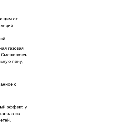
Офтальмологія
Проктологія
ающим от
Пульмонологія, фтизіатрія
уляций
Стоматологія. Захворювання порожнини рота
Травматологія і ортопедія
ий.
Урологія і нефрологія
ная газовая
Школа здоров'я
а. Смешиваясь
Щеплення
льную пену,
занное с
ый эффект, у
танола из
етей.