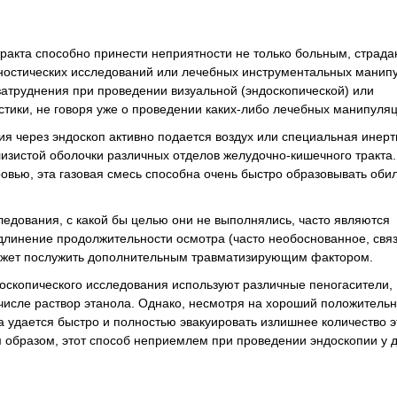
тракта способно принести неприятности не только больным, страд
гностических исследований или лечебных инструментальных манип
затруднения при проведении визуальной (эндоскопической) или
стики, не говоря уже о проведении каких-либо лечебных манипуляц
ия через эндоскоп активно подается воздух или специальная инерт
слизистой оболочки различных отделов желудочно-кишечного тракт
ровью, эта газовая смесь способна очень быстро образовывать оби
следования, с какой бы целью они не выполнялись, часто являются
длинение продолжительности осмотра (часто необоснованное, свя
может послужить дополнительным травматизирующим фактором.
оскопического исследования используют различные пеногасители,
числе раствор этанола. Однако, несмотря на хороший положительн
а удается быстро и полностью эвакуировать излишнее количество э
им образом, этот способ неприемлем при проведении эндоскопии у д