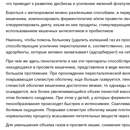
что приводит к развитию дисбиоза и усилению явлений флатуле
Бороться с метеоризмом можно различными способами, в перв
кишечника, компенсировать ферментопатию и/или провести ле
откорректировать диету, изъяв из нее продукты, стимулирующ
использованием кишечных антисептиков и пробиотиков.
Наконец, чтобы помочь больному (удалить излишний газ из про
способствующие усилению перистальтики и, соответственно, ск
адсорбенты, которые активно захватывают (адсорбируют) на себ
При чем же здесь пеногасители и как эти препараты способству
находящаяся в просвете кишечника, представлена в виде мелк
большом протяжении. При прохождении перистальтической волн
покрывающая слизистую оболочку, еще больше газируется, пена 
слизистой оболочки кишечника достаточно вязкая, то однажды 
осаждается, все более увеличивающийся объем пенистой массы
этом болевого синдрома. При этом у детей, у которых фермент
пенообразования происходят быстрее и интенсивнее. Скаплива
болевые ощущения. Покрывая слизистую оболочку кишки плотн
нормальному процессу всасывания питательных веществ через 
Для уменьшения объема газов в просвете кишки, снижения проц