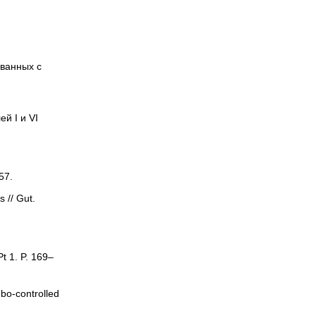
ованных с
й I и VI
57.
s // Gut.
Pt 1. P. 169–
ebo-controlled