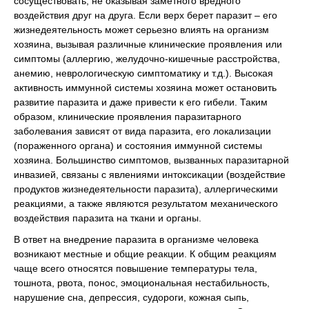
сосуществовать, не оказывая заметного вредного
воздействия друг на друга. Если верх берет паразит – его
жизнедеятельность может серьезно влиять на организм
хозяина, вызывая различные клинические проявления или
симптомы (аллергию, желудочно-кишечные расстройства,
анемию, неврологическую симптоматику и т.д.). Высокая
активность иммунной системы хозяина может остановить
развитие паразита и даже привести к его гибели. Таким
образом, клинические проявления паразитарного
заболевания зависят от вида паразита, его локализации
(пораженного органа) и состояния иммунной системы
хозяина. Большинство симптомов, вызванных паразитарной
инвазией, связаны с явлениями интоксикации (воздействие
продуктов жизнедеятельности паразита), аллергическими
реакциями, а также являются результатом механического
воздействия паразита на ткани и органы.
В ответ на внедрение паразита в организме человека
возникают местные и общие реакции. К общим реакциям
чаще всего относятся повышение температуры тела,
тошнота, рвота, понос, эмоциональная нестабильность,
нарушение сна, депрессия, судороги, кожная сыпь,