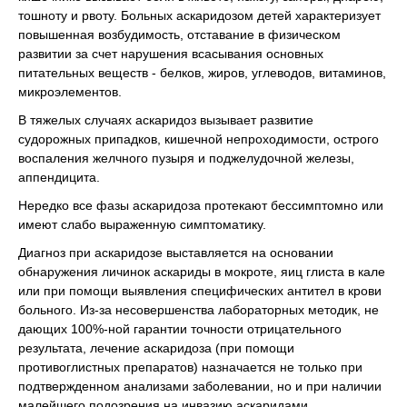
тошноту и рвоту. Больных аскаридозом детей характеризует
повышенная возбудимость, отставание в физическом
развитии за счет нарушения всасывания основных
питательных веществ - белков, жиров, углеводов, витаминов,
микроэлементов.
В тяжелых случаях аскаридоз вызывает развитие
судорожных припадков, кишечной непроходимости, острого
воспаления желчного пузыря и поджелудочной железы,
аппендицита.
Нередко все фазы аскаридоза протекают бессимптомно или
имеют слабо выраженную симптоматику.
Диагноз при аскаридозе выставляется на основании
обнаружения личинок аскариды в мокроте, яиц глиста в кале
или при помощи выявления специфических антител в крови
больного. Из-за несовершенства лабораторных методик, не
дающих 100%-ной гарантии точности отрицательного
результата, лечение аскаридоза (при помощи
противоглистных препаратов) назначается не только при
подтвержденном анализами заболевании, но и при наличии
малейшего подозрения на инвазию аскаридами.