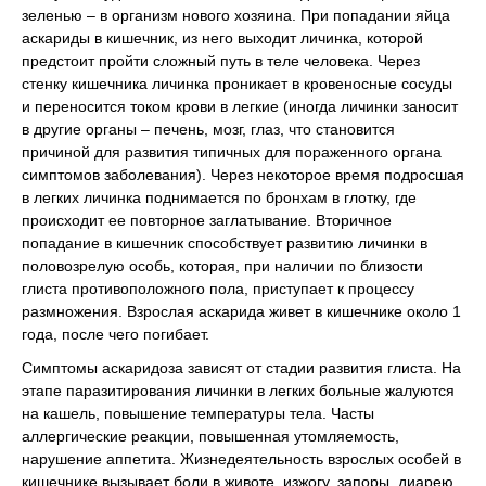
зеленью – в организм нового хозяина. При попадании яйца
аскариды в кишечник, из него выходит личинка, которой
предстоит пройти сложный путь в теле человека. Через
стенку кишечника личинка проникает в кровеносные сосуды
и переносится током крови в легкие (иногда личинки заносит
в другие органы – печень, мозг, глаз, что становится
причиной для развития типичных для пораженного органа
симптомов заболевания). Через некоторое время подросшая
в легких личинка поднимается по бронхам в глотку, где
происходит ее повторное заглатывание. Вторичное
попадание в кишечник способствует развитию личинки в
половозрелую особь, которая, при наличии по близости
глиста противоположного пола, приступает к процессу
размножения. Взрослая аскарида живет в кишечнике около 1
года, после чего погибает.
Симптомы аскаридоза зависят от стадии развития глиста. На
этапе паразитирования личинки в легких больные жалуются
на кашель, повышение температуры тела. Часты
аллергические реакции, повышенная утомляемость,
нарушение аппетита. Жизнедеятельность взрослых особей в
кишечнике вызывает боли в животе, изжогу, запоры, диарею,