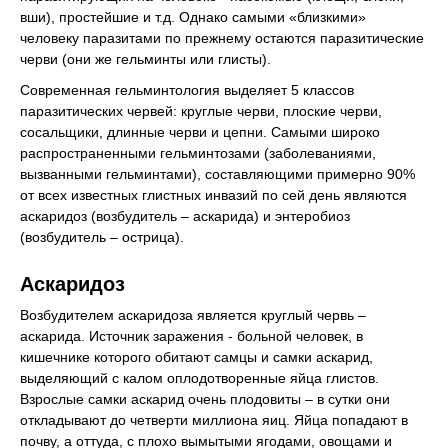
вши), простейшие и т.д. Однако самыми «близкими»
человеку паразитами по прежнему остаются паразитические
черви (они же гельминты или глисты).
Современная гельминтология выделяет 5 классов
паразитических червей: круглые черви, плоские черви,
сосальщики, длинные черви и цепни. Самыми широко
распространенными гельминтозами (заболеваниями,
вызванными гельминтами), составляющими примерно 90%
от всех известных глистных инвазий по сей день являются
аскаридоз (возбудитель – аскарида) и энтеробиоз
(возбудитель – острица).
Аскаридоз
Возбудителем аскаридоза является круглый червь –
аскарида. Источник заражения - больной человек, в
кишечнике которого обитают самцы и самки аскарид,
выделяющий с калом оплодотворенные яйца глистов.
Взрослые самки аскарид очень плодовиты – в сутки они
откладывают до четверти миллиона яиц. Яйца попадают в
почву, а оттуда, с плохо вымытыми ягодами, овощами и