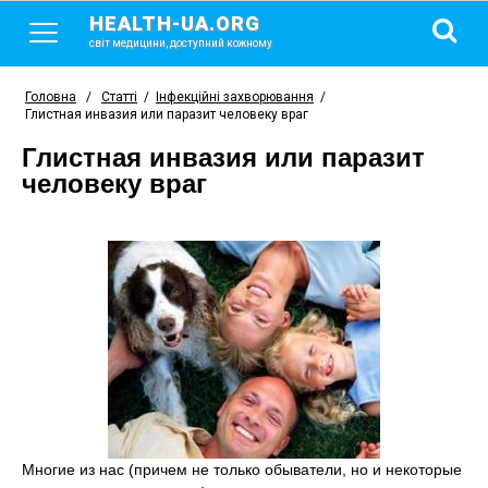
HEALTH-UA.ORG
світ медицини, доступний кожному
Головна
/
Статті
/
Інфекційні захворювання
/
Глистная инвазия или паразит человеку враг
Глистная инвазия или паразит
человеку враг
Многие из нас (причем не только обыватели, но и некоторые