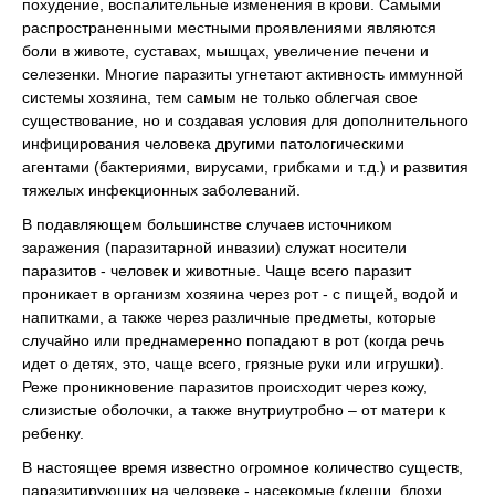
похудение, воспалительные изменения в крови. Самыми
распространенными местными проявлениями являются
боли в животе, суставах, мышцах, увеличение печени и
селезенки. Многие паразиты угнетают активность иммунной
системы хозяина, тем самым не только облегчая свое
существование, но и создавая условия для дополнительного
инфицирования человека другими патологическими
агентами (бактериями, вирусами, грибками и т.д.) и развития
тяжелых инфекционных заболеваний.
В подавляющем большинстве случаев источником
заражения (паразитарной инвазии) служат носители
паразитов - человек и животные. Чаще всего паразит
проникает в организм хозяина через рот - с пищей, водой и
напитками, а также через различные предметы, которые
случайно или преднамеренно попадают в рот (когда речь
идет о детях, это, чаще всего, грязные руки или игрушки).
Реже проникновение паразитов происходит через кожу,
слизистые оболочки, а также внутриутробно – от матери к
ребенку.
В настоящее время известно огромное количество существ,
паразитирующих на человеке - насекомые (клещи, блохи,