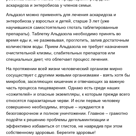
аскаридоза и энтеробиоза у членов семьи.
Альдазол можно применять для лечения аскаридоза и
энтеробиоза у взрослых и детей, старше 3 лет (уже
научившихся самостоятельно глотать таблетированные
препараты). Таблетку Альдазола необходимо принять во
время еды и, не разжевывая, проглотить, запив достаточным
количеством воды. Прием Альдазола не требует назначения
очистительной клизмы, слабительных препаратов или
специальных диет, что облегчает процесс лечения.
На протяжении всей жизни человеческий организм мирно
сосуществует с другими живыми организмами - взять хотя бы
микробов, заселяющих кишечник и отвечающих за важную
часть процесса пищеварения. Однако есть среди наших
«сожителей» и опасные экземпляры, к которым прежде всего
относятся паразитарные черви. И если первые человеку
совершенно необходимы, вторые – нуждаются в
безоговорочном и полном уничтожении. Главное – грамотно
подойти к решению проблемы дегельминтизации и
эффективно избавиться от глистов, не навредив при этом
собственному здоровью. Берегите здоровье!