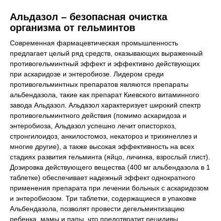
Альдазол – безопасная очистка
организма от гельминтов
Современная фармацевтическая промышленность
предлагает целый ряд средств, оказывающих выраженный
противогельминтный эффект и эффективно действующих
при аскаридозе и энтеробиозе. Лидером среди
противогельминтных препаратов являются препараты
альбендазола, такие как препарат Киевского витаминного
завода Альдазол. Альдазол характеризует широкий спектр
противогельминтного действия (помимо аскаридоза и
энтеробиоза, Альдазол успешно лечит описторхоз,
стронгилоидоз, анкилостомоз, некатороз и трихинеллез и
многие другие), а также высокая эффективность на всех
стадиях развития гельминта (яйцо, личинка, взрослый глист).
Дозировка действующего вещества (400 мг альбендазола в 1
таблетке) обеспечивает надежный эффект однократного
применения препарата при лечении больных с аскаридозом
и энтеробиозом. Три таблетки, содержащиеся в упаковке
Альбендазола, позволят провести дегельминтизацию
ребенка, мамы и папы, что предотвратит рецидивы