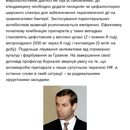
мікробіологічний діагноз не був установлений, до
кліндаміцину необхідно додати пеніцилін чи цефалоспорин
широкого спектра для забезпечення терапевтичної дії на
грамнегативні бактерії. Застосування парентеральних
антибіотиків зазвичай розпочинається емпірично. Ефективну
початкову комбінацію препаратів у таких випадках
становлять цефотаксим у високих дозах (2 г кожних 8 год),
метронідазол (500 мг через 8 год) і гентаміцин (5 мг/кг на
добу). Подальше лікування залежатиме від отриманих
культур і фарбування за Грамом. На завершення своєї
доповіді професор Корналія звернув увагу на те, що
антимікробні препарати є лише супутньою терапією НФ, а
останнє слово в такій ситуації – за радикальними
хірургічними заходами.