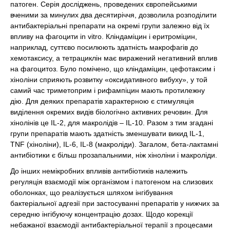
патоген. Серія досліджень, проведених європейськими
вченими за минулих два десятиріччя, дозволила розподілити
антибактеріальні препарати на окремі групи залежно від їх
впливу на фагоцити in vitro. Кліндаміцин і еритроміцин,
наприклад, суттєво посилюють здатність макрофагів до
хемотаксису, а тетрациклін має виражений негативний вплив
на фагоцитоз. Було помічено, що кліндаміцин, цефотаксим і
хіноліни сприяють розвитку «оксидативного вибуху», у той
самий час триметоприм і рифампіцин мають протилежну
дію. Для деяких препаратів характерною є стимуляція
виділення окремих видів біологічно активних речовин. Для
хінолінів це IL-2, для макролідів – IL-10. Разом з тим згадані
групи препаратів мають здатність зменшувати викид IL-1,
TNF (хіноліни), IL-6, IL-8 (макроліди). Загалом, бета-лактамні
антибіотики є більш прозапальними, ніж хіноліни і макроліди.
До інших немікробних впливів антибіотиків належить
регуляція взаємодії між організмом і патогеном на слизових
оболонках, що реалізується шляхом інгібування
бактеріальної адгезії при застосуванні препаратів у нижчих за
середню інгібуючу концентрацію дозах. Щодо корекції
небажаної взаємодії антибактеріальної терапії з процесами