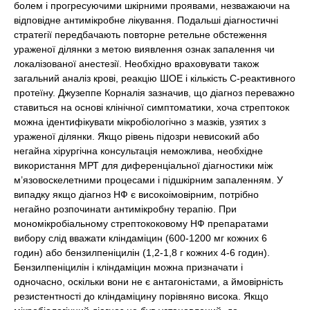
болем і прогресуючими шкірними проявами, незважаючи на
відповідне антимікробне лікування. Подальші діагностичні
стратегії передбачають повторне ретельне обстеження
ураженої ділянки з метою виявлення ознак запалення чи
локалізованої анестезії. Необхідно враховувати також
загальний аналіз крові, реакцію ШОЕ і кількість С-реактивного
протеїну. Джузеппе Корналія зазначив, що діагноз переважно
ставиться на основі клінічної симптоматики, хоча стрептокок
можна ідентифікувати мікробіологічно з мазків, узятих з
ураженої ділянки. Якщо рівень підозри невисокий або
негайна хірургічна консультація неможлива, необхідне
використання МРТ для диференціальної діагностики між
м’язовоскелетними процесами і підшкірним запаленням. У
випадку якщо діагноз НФ є високоімовірним, потрібно
негайно розпочинати антимікробну терапію. При
мономікробіальному стрептококовому НФ препаратами
вибору слід вважати кліндаміцин (600-1200 мг кожних 6
годин) або бензилпеніцилін (1,2-1,8 г кожних 4-6 годин).
Бензилпеніцилін і кліндаміцин можна призначати і
одночасно, оскільки вони не є антагоністами, а ймовірність
резистентності до кліндаміцину порівняно висока. Якщо