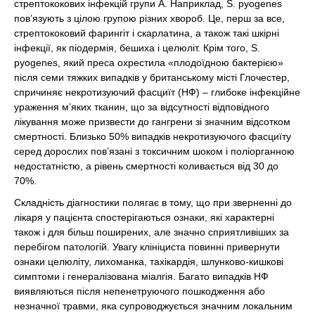
стрептококових інфекцій групи А. Наприклад, S. рyogenes
пов’язують з цілою групою різних хвороб. Це, перш за все,
стрептококовий фарингіт і скарлатина, а також такі шкірні
інфекції, як піодермія, бешиха і целюліт. Крім того, S.
рyogenes, який преса охрестила «плодоїдною бактерією»
після семи тяжких випадків у британському місті Глочестер,
спричиняє некротизуючий фасциїт (НФ) – глибоке інфекційне
ураження м’яких тканин, що за відсутності відповідного
лікування може призвести до гангрени зі значним відсотком
смертності. Близько 50% випадків некротизуючого фасциїту
серед дорослих пов’язані з токсичним шоком і поліорганною
недостатністю, а рівень смертності коливається від 30 до
70%.
Складність діагностики полягає в тому, що при зверненні до
лікаря у пацієнта спостерігаються ознаки, які характерні
також і для більш поширених, але значно сприятливіших за
перебігом патологій. Увагу клініциста повинні привернути
ознаки целюліту, лихоманка, тахікардія, шлунково-кишкові
симптоми і генералізована міалгія. Багато випадків НФ
виявляються після непенетруючого пошкодження або
незначної травми, яка супроводжується значним локальним