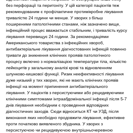
без перфорації та перитоніту. У цій категорії пацієнтів теж
рекомендованим є профілактичне протимікробне лікування
тривалістю 24 години чи менше. У хворих з більш
поширеними патологічними станами, ніж зазначено вище,
інфекційний процес вважається стабільним, і тривалість курсу
лікування перевищує 24 години. За рекомендаціями
Американського товариства з інфекційних хвороб,
антибактеріальне лікування діагностованих інфекцій повинно
тривати до зникнення клінічних проявів патологічного
процесу включно з нормалізацією температури тіла, кількістю
лейкоцитів у загальному аналізі крові та відновленням
шлунково-кишкової функції. Ризик неефективності лікування
дуже низький у тих хворих, які не мають клінічних проявів
інфекції на момент припинення антибактеріального
лікування. У пацієнтів з персистуючими або рецидивуючими
клінічними симптомами інтраабдомінальної інфекції після 5-7
днів лікування необхідним є проведення відповідних
діагностичних заходів. Сюди відноситься КТ чи УЗД, після
виконання яких необхідно продовжити лікування, ефективне
проти початково виявленого збудника. У хворих з
персистуючою чи рецидивуючою внутрішньочеревною