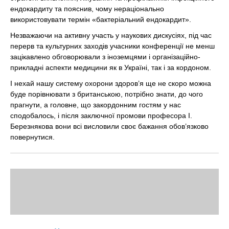
ендокардиту та пояснив, чому нераціонально
використовувати термін «бактеріальний ендокардит».
Незважаючи на активну участь у наукових дискусіях, під час
перерв та культурних заходів учасники конференції не менш
зацікавлено обговорювали з іноземцями і організаційно-
прикладні аспекти медицини як в Україні, так і за кордоном.
І нехай нашу систему охорони здоров’я ще не скоро можна
буде порівнювати з британською, потрібно знати, до чого
прагнути, а головне, що закордонним гостям у нас
сподобалось, і після заключної промови професора І.
Березнякова вони всі висловили своє бажання обов’язково
повернутися.