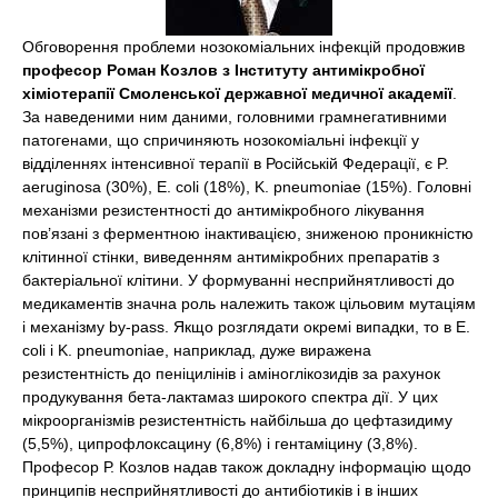
Обговорення проблеми нозокоміальних інфекцій продовжив
професор Роман Козлов з Інституту антимікробної
хіміотерапії Смоленської державної медичної академії
.
За наведеними ним даними, головними грамнегативними
патогенами, що спричиняють нозокоміальні інфекції у
відділеннях інтенсивної терапії в Російській Федерації, є P.
aeruginosa (30%), E. coli (18%), K. pneumoniae (15%). Головні
механізми резистентності до антимікробного лікування
пов’язані з ферментною інактивацією, зниженою проникністю
клітинної стінки, виведенням антимікробних препаратів з
бактеріальної клітини. У формуванні несприйнятливості до
медикаментів значна роль належить також цільовим мутаціям
і механізму by-pass. Якщо розглядати окремі випадки, то в Е.
coli і K. pneumoniae, наприклад, дуже виражена
резистентність до пеніцилінів і аміноглікозидів за рахунок
продукування бета-лактамаз широкого спектра дії. У цих
мікроорганізмів резистентність найбільша до цефтазидиму
(5,5%), ципрофлоксацину (6,8%) і гентаміцину (3,8%).
Професор Р. Козлов надав також докладну інформацію щодо
принципів несприйнятливості до антибіотиків і в інших