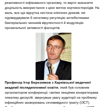
реактивності інфікованого організму, то варто зазначити
доцільність використання з цією метою кортикостероїдів. На
жаль, все ще відчутна нестача клінічних доказів, які
підтверджували б негативну регуляцію антибіотиками
бактеріальних чинників вірулентності й модуляцію
прозапальної активності фагоцитів.
Професор Ігор Березняков з Харківської медичної
академії післядипломної освіти
, який був головним
організатором конференції, своїми лекціями конкретизував
тематику дискусій, звернувши увагу аудиторії на проблему
інфекційних захворювань сечовивідного тракту (ІЗСТ).