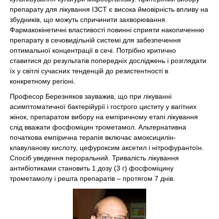
препарату для лікування ІЗСТ є висока ймовірність впливу на
збудників, що можуть спричинити захворювання.
Фармакокінетичні властивості повинні сприяти накопиченню
препарату в сечовидільній системі для забезпечення
оптимальної концентрації в сечі. Потрібно критично
ставитися до результатів попередніх досліджень і розглядати
їх у світлі сучасних тенденцій до резистентності в
конкретному регіоні.
Професор Березняков зауважив, що при лікуванні
асимптоматичної бактерійурії і гострого циститу у вагітних
жінок, препаратом вибору на емпіричному етапі лікування
слід вважати фосфоміцин трометамол. Альтернативна
початкова емпірична терапія включає амоксицилін-
клавуланову кислоту, цефуроксим аксетил і нітрофурантоїн.
Спосіб уведення пероральний. Тривалість лікування
антибіотиками становить 1 дозу (3 г) фосфоміцину
трометамолу і решта препаратів – протягом 7 днів.