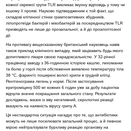
кожної окремої групи TLR викликає імунну відповідь у тому чи
іншому її прояві. Науково підтвердженим є той факт, що
складові клітинної стінки грампозитивних збудників,
ліпопротеїди бактерій і мікобактерій за посередництвом TLR
призводять не лише до прозапальної, а й до проапоптозної
дії.
На противагу вищесказаному британський науковець навів
також приклад клінічного випадку, який зацікавить будь-якого
допитливого лікаря своєю парадоксальністю. У 32-річної
працівниці заводу з 36-годинною історією кашлю, лихоманки
та болю у горлі після обстеження виявлено температуру тіла
38 °С, фарингіт, поширені вологі хрипи в грудній клітці.
Рентгенограма легень у нормі. Після застосування
еритроміцину 500 мг кожних 6 годин уже за добу пацієнтка
відчула значне покращання загального стану. Результати
досліджень: мазок із зіву негативний, серологічні реакції
вказують на наявність вірусу грипу А.
Ця нестандартна ситуація нагадує про те, що антибіотики
можуть не лише посилювати запальний процес, а й певною
мірою нейтралізувати бурхливу реакцію організму на