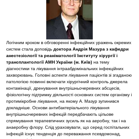
Логічним кроком в обговоренні інфекційних уражень окремих
систем стала доповідь
доктора Андрія Мазура з кафедри
анестезіології та реаніматології Інституту хірургії і
трансплантології АМН України (м. Київ)
на тему
діагностики та лікування інтраабдомінальних інфекційних
захворювань. Головні аспекти лікування пацієнтів зі згаданою
патологією повинні включати хірургічний контроль джерела
контамінації, дренування внутрішньочеревних абсцесів,
фізіологічну підтримку діяльності основних систем організму і
протимікробне лікування, на якому А. Мазур зупинився
докладніше. Основи антибактеріального лікування
внутрішньочеревних інфекцій передбачають цільове
спрямування терапевтичних зусиль як на аеробну, так і на
анаеробну флору. Слід ураховувати, що серед госпітальних
інфекцій існує тенденція до переважання псевдомонад,