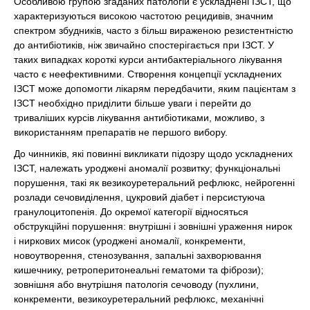
Особливою групою згаданих патологій є ускладнені ІЗСТ, що
характеризуються високою частотою рецидивів, значним
спектром збудників, часто з більш вираженою резистентністю
до антибіотиків, ніж звичайно спостерігається при ІЗСТ. У
таких випадках короткі курси антибактеріального лікування
часто є неефективними. Створення концепції ускладнених
ІЗСТ може допомогти лікарям передбачити, яким пацієнтам з
ІЗСТ необхідно приділити більше уваги і перейти до
триваліших курсів лікування антибіотиками, можливо, з
використанням препаратів не першого вибору.
До чинників, які повинні викликати підозру щодо ускладнених
ІЗСТ, належать уроджені аномалії розвитку; функціональні
порушення, такі як везикоуретеральний рефлюкс, нейрогенні
розлади сечовиділення, цукровий діабет і персистуюча
гранулоцитопенія. До окремої категорії відносяться
обструкційні порушення: внутрішні і зовнішні ураження нирок
і ниркових мисок (уроджені аномалії, конкременти,
новоутворення, стенозування, запальні захворювання
кишечнику, ретроперитонеальні гематоми та фібрози);
зовнішня або внутрішня патологія сечоводу (пухлини,
конкременти, везикоуретеральний рефлюкс, механічні