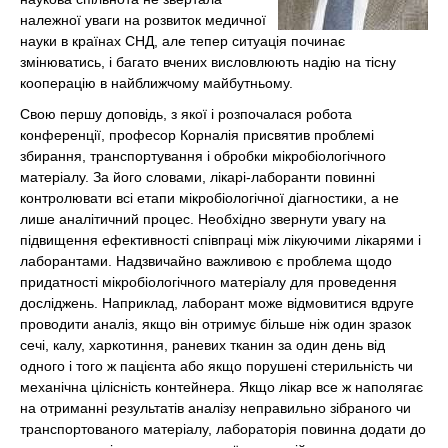
належної уваги на розвиток медичної
науки в країнах СНД, але тепер ситуація починає
змінюватись, і багато вчених висловлюють надію на тісну
кооперацію в найближчому майбутньому.
Свою першу доповідь, з якої і розпочалася робота
конференції, професор Корналія присвятив проблемі
збирання, транспортування і обробки мікробіологічного
матеріалу. За його словами, лікарі-лаборанти повинні
контролювати всі етапи мікробіологічної діагностики, а не
лише аналітичний процес. Необхідно звернути увагу на
підвищення ефективності співпраці між лікуючими лікарями і
лаборантами. Надзвичайно важливою є проблема щодо
придатності мікробіологічного матеріалу для проведення
досліджень. Наприклад, лаборант може відмовитися вдруге
проводити аналіз, якщо він отримує більше ніж один зразок
сечі, калу, харкотиння, раневих тканин за один день від
одного і того ж пацієнта або якщо порушені стерильність чи
механічна цілісність контейнера. Якщо лікар все ж наполягає
на отриманні результатів аналізу неправильно зібраного чи
транспортованого матеріалу, лабораторія повинна додати до