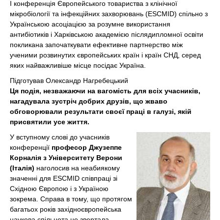
I конференція Європейського товариства з клінічної
мікробіології та інфекційних захворювань (ESCMID) спільно з
Українською асоціацією за розумне використання
антибіотиків і Харківською академією післядипломної освіти
покликана започаткувати ефективне партнерство між
ученими розвинутих європейських країн і країн СНД, серед
яких найважливіше місце посідає Україна.
Підготував Олександр Нагребецький
Ця подія, незважаючи на вагомість для всіх учасників,
нагадувала зустріч добрих друзів, що жваво
обговорювали результати своєї праці в галузі, якій
присвятили усе життя.
У вступному слові до учасників
конференції
професор Джузеппе
Корналія з Університету Верони
(Італія)
наголосив на неабиякому
значенні для ESCMID співпраці зі
Східною Європою і з Україною
зокрема. Справа в тому, що протягом
багатьох років західноєвропейська
наукова спільнота не звертала