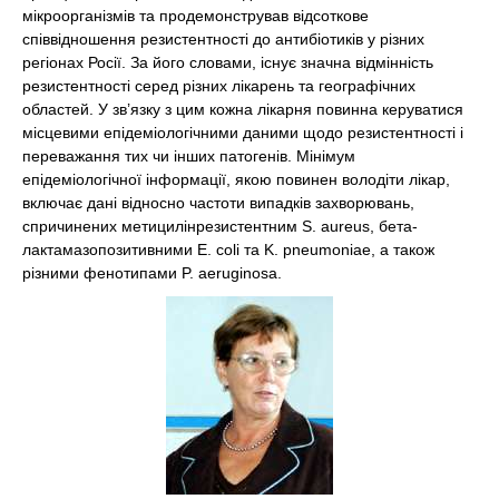
мікроорганізмів та продемонстрував відсоткове
співвідношення резистентності до антибіотиків у різних
регіонах Росії. За його словами, існує значна відмінність
резистентності серед різних лікарень та географічних
областей. У зв’язку з цим кожна лікарня повинна керуватися
місцевими епідеміологічними даними щодо резистентності і
переважання тих чи інших патогенів. Мінімум
епідеміологічної інформації, якою повинен володіти лікар,
включає дані відносно частоти випадків захворювань,
спричинених метицилінрезистентним S. aureus, бета-
лактамазопозитивними E. coli та K. pneumoniae, а також
різними фенотипами P. aeruginosa.