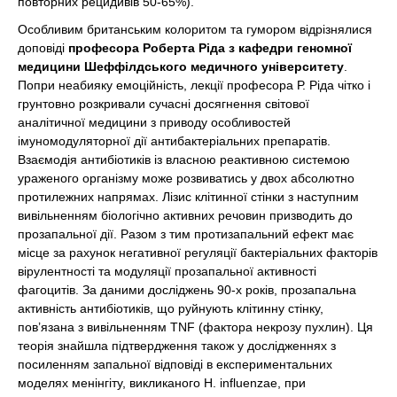
повторних рецидивів 50-65%).
Особливим британським колоритом та гумором відрізнялися
доповіді
професора Роберта Ріда з кафедри геномної
медицини Шеффілдського медичного університету
.
Попри неабияку емоційність, лекції професора Р. Ріда чітко і
грунтовно розкривали сучасні досягнення світової
аналітичної медицини з приводу особливостей
імуномодуляторної дії антибактеріальних препаратів.
Взаємодія антибіотиків із власною реактивною системою
ураженого організму може розвиватись у двох абсолютно
протилежних напрямах. Лізис клітинної стінки з наступним
вивільненням біологічно активних речовин призводить до
прозапальної дії. Разом з тим протизапальний ефект має
місце за рахунок негативної регуляції бактеріальних факторів
вірулентності та модуляції прозапальної активності
фагоцитів. За даними досліджень 90-х років, прозапальна
активність антибіотиків, що руйнують клітинну стінку,
пов’язана з вивільненням TNF (фактора некрозу пухлин). Ця
теорія знайшла підтвердження також у дослідженнях з
посиленням запальної відповіді в експериментальних
моделях менінгіту, викликаного H. іnfluenzae, при