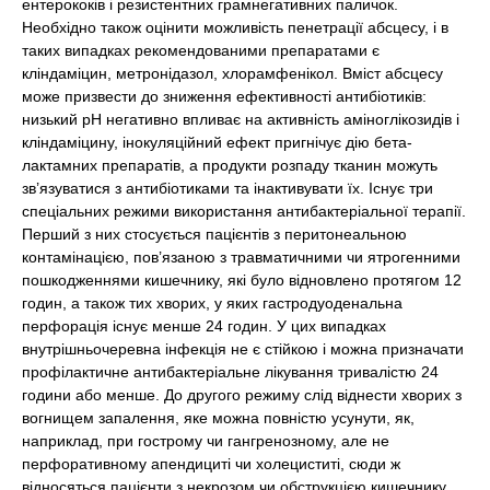
ентерококів і резистентних грамнегативних паличок.
Необхідно також оцінити можливість пенетрації абсцесу, і в
таких випадках рекомендованими препаратами є
кліндаміцин, метронідазол, хлорамфенікол. Вміст абсцесу
може призвести до зниження ефективності антибіотиків:
низький pH негативно впливає на активність аміноглікозидів і
кліндаміцину, інокуляційний ефект пригнічує дію бета-
лактамних препаратів, а продукти розпаду тканин можуть
зв’язуватися з антибіотиками та інактивувати їх. Існує три
спеціальних режими використання антибактеріальної терапії.
Перший з них стосується пацієнтів з перитонеальною
контамінацією, пов’язаною з травматичними чи ятрогенними
пошкодженнями кишечнику, які було відновлено протягом 12
годин, а також тих хворих, у яких гастродуоденальна
перфорація існує менше 24 годин. У цих випадках
внутрішньочеревна інфекція не є стійкою і можна призначати
профілактичне антибактеріальне лікування тривалістю 24
години або менше. До другого режиму слід віднести хворих з
вогнищем запалення, яке можна повністю усунути, як,
наприклад, при гострому чи гангренозному, але не
перфоративному апендициті чи холециститі, сюди ж
відносяться пацієнти з некрозом чи обструкцією кишечнику