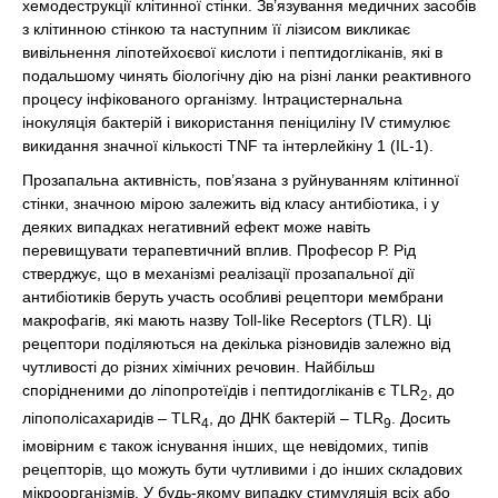
хемодеструкції клітинної стінки. Зв’язування медичних засобів
з клітинною стінкою та наступним її лізисом викликає
вивільнення ліпотейхоєвої кислоти і пептидогліканів, які в
подальшому чинять біологічну дію на різні ланки реактивного
процесу інфікованого організму. Інтрацистернальна
інокуляція бактерій і використання пеніциліну IV стимулює
викидання значної кількості TNF та інтерлейкіну 1 (IL-1).
Прозапальна активність, пов’язана з руйнуванням клітинної
стінки, значною мірою залежить від класу антибіотика, і у
деяких випадках негативний ефект може навіть
перевищувати терапевтичний вплив. Професор Р. Рід
стверджує, що в механізмі реалізації прозапальної дії
антибіотиків беруть участь особливі рецептори мембрани
макрофагів, які мають назву Toll-like Receptors (TLR). Ці
рецептори поділяються на декілька різновидів залежно від
чутливості до різних хімічних речовин. Найбільш
спорідненими до ліпопротеїдів і пептидогліканів є TLR
, до
2
ліпополісахаридів – TLR
, до ДНК бактерій – TLR
. Досить
4
9
імовірним є також існування інших, ще невідомих, типів
рецепторів, що можуть бути чутливими і до інших складових
мікроорганізмів. У будь-якому випадку стимуляція всіх або