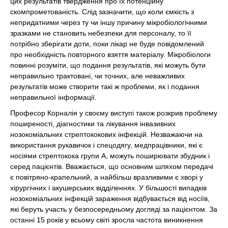
цих результатів твердження про їх потенційну
скомпрометованість. Слід зазначити, що коли ємкість з
непридатними через ту чи іншу причину мікробіологічними
зразками не становить небезпеки для персоналу, то її
потрібно зберігати доти, поки лікар не буде повідомлений
про необхідність повторного взяття матеріалу. Мікробіологи
повинні розуміти, що подання результатів, які можуть бути
неправильно трактовані, чи точних, але неважливих
результатів може створити такі ж проблеми, як і подання
неправильної інформації.
Професор Корналія у своєму виступі також розкрив проблему
поширеності, діагностики та лікування інвазивних
нозокоміальних стрептококових інфекцій. Незважаючи на
використання рукавичок і спецодягу, медпрацівники, які є
носіями стрептокока групи А, можуть поширювати збудник і
серед пацієнтів. Вважається, що основним шляхом передачі
є повітряно-крапельний, а найбільш вразливими є хворі у
хірургічних і акушерських відділеннях. У більшості випадків
нозокоміальних інфекцій зараження відбувається від носіїв,
які беруть участь у безпосередньому догляді за пацієнтом. За
останні 15 років у всьому світі зросла частота виникнення