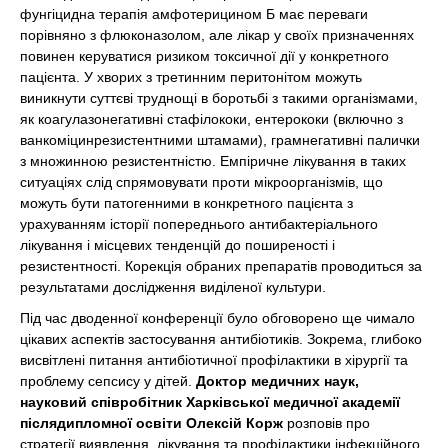
фунгіцидна терапія амфотерицином Б має переваги
порівняно з флюконазолом, але лікар у своїх призначеннях
повинен керуватися ризиком токсичної дії у конкретного
пацієнта. У хворих з третинним перитонітом можуть
виникнути суттєві труднощі в боротьбі з такими організмами,
як коагулазонегативні стафілококи, ентерококи (включно з
ванкоміцинрезистентними штамами), грамнегативні палички
з множинною резистентністю. Емпіричне лікування в таких
ситуаціях слід спрямовувати проти мікроорганізмів, що
можуть бути патогенними в конкретного пацієнта з
урахуванням історії попереднього антибактеріального
лікування і місцевих тенденцій до поширеності і
резистентності. Корекція обраних препаратів проводиться за
результатами дослідження виділеної культури.
Під час дводенної конференції було обговорено ще чимало
цікавих аспектів застосування антибіотиків. Зокрема, глибоко
висвітлені питання антибіотичної профілактики в хірургії та
проблему сепсису у дітей.
Доктор медичних наук,
науковий співробітник Харківської медичної академії
післядипломної освіти Олексій Корж
розповів про
стратегії виявлення, лікування та профілактики інфекційного