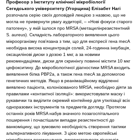
Професор з Інституту клінічної мікробіології
Сегедського університету (Угорщина) Елізабет Нагі
розпочала серію своїх доповідей лекцією з назвою, що не
могла не привернути увагу аудиторії, – «Нові фокуси старого
патогену», у якій ішлося про MRSA (метацилінрезистентний
S. aureus). Складність лабораторного виявлення цього
мікроорганізму пов’язана з тим, що для експресії гена mecA
необхідна висока концентрація солей, 24-годинна інкубація,
оксацилінові диски з дозою 1 мкг, а за новими
рекомендаціями, диски для скринінгу повинні містити 10 мкг
цефокситину. До мікробіологічної діагностики MRSA входить
виявлення білка PBP2a, а також гена mecА за допомогою
генетичних методів. Якщо в реанімаційному відділенні
виявлено пацієнта, колонізованого MRSA, необхідно діяти за
правилами «контактної ізоляції»: використовувати маску і
рукавички та виділити окремий контейнер для утилізації всіх
одноразових інструментів та предметів догляду. Протягом
останніх років MRSA набув значного позагоспітального
поширення і почастішали випадки резистентності до
ванкоміцину, що зумовило необхідність створення тактики
альтернативного лікування. З цією метою європейські
мікробіологи рекомендують використовувати лінезолід,