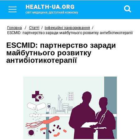
HEALTH-UA.ORG
світ медицини, доступний кожному
Головна
/
Статті
/
Інфекційні захворювання
/
ESCMID: партнерство заради майбутнього розвитку антибіотикотерапії
ESCMID: партнерство заради
майбутнього розвитку
антибіотикотерапії