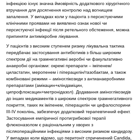
інфекцією існує значна ймовірність додаткового хірургічного
втручання для досягнення контролю над вогнищем
запалення. У випадках коли у пацієнта з персистуючими
клінічними проявами не виявлено ознак нової чи
персистуючої інфекції після ретельного обстеження, можна
припиняти антимікробне лікування.
У пацієнтів з високим ступенем ризику лікувальна тактика
передбачає застосування антибіотиків з більш широким
спектром дії на грамнегативні аеробні чи факультативно
анаеробні організми: окремі препарати – іміпенем/
циластатин, меропенем і піперацилін/тазобактам, а також
комбіновані режими – аміноглікозиди з антианаеробними
препаратами (амікацин+кліндаміцин,
ципрофлоксацин+метронідазол). Додавання аміноглікозидів
до інших медикаментів з широким спектром грамнегативного
покриття, таких як іміпенем, піперацилін чи цефалоспорини
III-IV поколінь, забезпечує додатковий терапевтичний ефект.
Застосування емпіричної протигрибкової терапії
флюконазолом є раціональним у хворих з
післяопераційними інфекціями з високим ризиком кандидозу.
У випадках коли відомо, що перитоніт спричинений Candida,