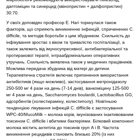
даптоміцин та синерцид (квінопристин + далфопристин)
30:70.
У своїх доповідях професор Е. Нагі торкнулася також
факторів, що сприяють виникненню інфекцій, спричинених C.
difficile, та методів боротьби з цим збудником. Схильність до
інфікування зростає з віком та тривалістю госпіталізації, а
також залежить від імуносупресивної, антибактеріальної та
протиракової терапії, інтраабдомінальних оперативних
утручань. Схильність виявлена також у медичних працівників.
Можлива передача збудника від матері до дитини.
Терапевтична стратегія включає припинення використання
антибіотиків (якщо можливо), застосування метронідазолу
250-500 мг 4 рази на день (7-14 днів), ванкоміцину 125-500
мг 4 рази на день, Saccharomyces boulardii, Lactobacillius GG,
адсорбентів (холестираміну, колестиполу). Новітньою
тенденцією лікування інфекцій C. diffiicile є застосування
WPC-40/MucoMilk – молока корів, імунізованих інактивованим
токсином C. difficile і вбитими бактеріями. Білковий компонент
молока містить антитіла до токсинів груп А і В. Частота
виникнення рецидивів становить близько 20% (із них