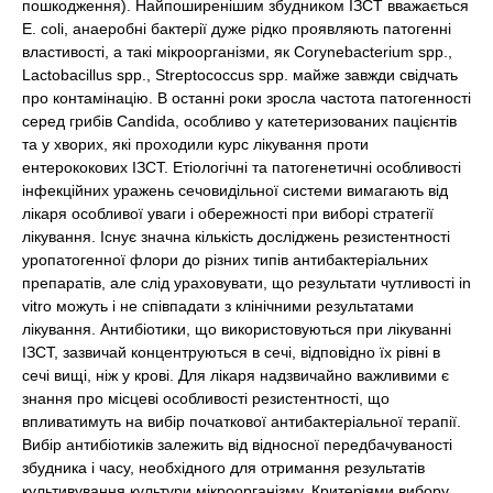
пошкодження). Найпоширенішим збудником ІЗСТ вважається
E. coli, анаеробні бактерії дуже рідко проявляють патогенні
властивості, а такі мікроорганізми, як Corynebacterium spp.,
Lactobacillus spp., Streptococcus spp. майже завжди свідчать
про контамінацію. В останні роки зросла частота патогенності
серед грибів Candida, особливо у катетеризованих пацієнтів
та у хворих, які проходили курс лікування проти
ентерококових ІЗСТ. Етіологічні та патогенетичні особливості
інфекційних уражень сечовидільної системи вимагають від
лікаря особливої уваги і обережності при виборі стратегії
лікування. Існує значна кількість досліджень резистентності
уропатогенної флори до різних типів антибактеріальних
препаратів, але слід ураховувати, що результати чутливості in
vitro можуть і не співпадати з клінічними результатами
лікування. Антибіотики, що використовуються при лікуванні
ІЗСТ, зазвичай концентруються в сечі, відповідно їх рівні в
сечі вищі, ніж у крові. Для лікаря надзвичайно важливими є
знання про місцеві особливості резистентності, що
впливатимуть на вибір початкової антибактеріальної терапії.
Вибір антибіотиків залежить від відносної передбачуваності
збудника і часу, необхідного для отримання результатів
культивування культури мікроорганізму. Критеріями вибору