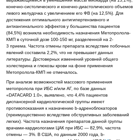
выражающимися в уменьшении массы миокарда (на 13,1%),
конечно-систолического и конечно-диастолического объемов
левого желудочка с увеличением его ФВ (на 12,5%). Для
достижения оптимального антигипертензивного и
антиангинального эффектов у большинства пациентов
(84,5%) возникла необходимость назначения Метопролола-
КМП в суточной дозе 100-150 мг, разделенной на 2-
3 приема. Частота отмены препарата вследствие побочных
явлений составила 2,2%, что не превышает данных
литературы. Достоверных изменений уровней общего
холестерина и глюкозы крови на фоне применения
Метопролола-КМП не отмечалось.
При анализе возможностей массового применения
метопролола при ИБС и/или АГ, по базе данных
«DATACARD 1.0», выявлено, что 4,4% пациентов
диспансерной кардиологической группы имеют
противопоказания к назначению b-адреноблокаторов
(преимущественно вследствие обструктивных заболеваний
легких). Частота назначения препаратов данной группы
врачами-кардиологами ЦАК при ИБС — 82,9%, частота
отмены — 3%. В США, по данным 2000 года, b-