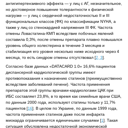
антигипертензивного эффекта — у лиц с АГ, незначительное,
но достоверное повышение толерантности к физической
нагрузке — у лиц с сердечной недостаточностью II и III
функциональных классов (ФК) по классификации NYHA, а
также у лиц со стенокардией напряжения III ФК. Частота
отмены Ловастатина-КМП вследствие побочных явлений
составила 0,3%, после отмены препарата плавно повышался
уровень общего холестерина в течение 3 месяцев и
стабилизация его уровня несколько ниже исходного через 4
месяца, то есть синдром отмены отсутствовал [
2, 3
].
Согласно базе данных «DATACARD 1.0» 16,6% пациентов
диспансерной кардиологической группы имеют
противопоказания к назначению статинов (преимущественно
вследствие заболеваний печени). Частота применения
препаратов этой группы врачами-кардиологами ЦАК при
ИБС составляет 23,8%, в то время как семейные врачи США,
по данным 2000 года, используют статины только у 11,7%
пациентов [
16
]. В целом по Украине, по данным 1999 года,
частота применения статинов даже после инфаркта
миокарда ограничивается единичными случаями [
1
]. Такая
ситуация обусловлена недостаточной экономической