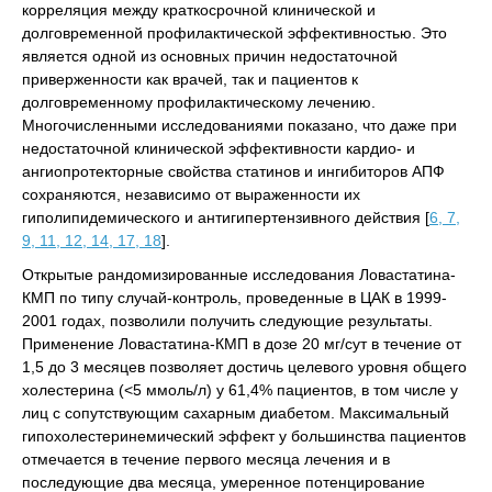
корреляция между краткосрочной клинической и
долговременной профилактической эффективностью. Это
является одной из основных причин недостаточной
приверженности как врачей, так и пациентов к
долговременному профилактическому лечению.
Многочисленными исследованиями показано, что даже при
недостаточной клинической эффективности кардио- и
ангиопротекторные свойства статинов и ингибиторов АПФ
сохраняются, независимо от выраженности их
гиполипидемического и антигипертензивного действия [
6, 7,
9, 11, 12, 14, 17, 18
].
Открытые рандомизированные исследования Ловастатина-
КМП по типу случай-контроль, проведенные в ЦАК в 1999-
2001 годах, позволили получить следующие результаты.
Применение Ловастатина-КМП в дозе 20 мг/сут в течение от
1,5 до 3 месяцев позволяет достичь целевого уровня общего
холестерина (<5 ммоль/л) у 61,4% пациентов, в том числе у
лиц с сопутствующим сахарным диабетом. Максимальный
гипохолестеринемический эффект у большинства пациентов
отмечается в течение первого месяца лечения и в
последующие два месяца, умеренное потенцирование