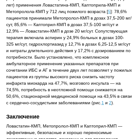
лет) применения Ловастатина-КМП, Каптоприла-КМП и
Метопролола-КМП у 712 лиц пожилого возраста [
5
]: 78,6%
пациентов принимали Метопролол-КМП в дозах 37,5-200 мг/
сут, 85,6% — Каптоприл-КМП в дозах 37,5-100 мг/сут и
12,9% — Ловастатин-КМП в дозе 20 мг/сут. Сопутствующая
терапия включала аспирин у 24,9% больных в дозах 100-
325 мг/сут, гидрохлортиазид у 12,7% в дозах 6,25-12,5 мг/сут
и нитраты длительного действия у 17,2% с дозированием по
потребности. Было установлено, что комплексное
амбулаторное применение указанных препаратов при
сочетании ИБС и АГ в течение двух лет позволяет у пожилых
пациентов из группы высокого риска снизить частоту
инфаркта миокарда на 47,7%, мозгового инсульта — на
74,5%, потребность в неотложной помощи снижается на
50,6%, стационарной медицинской помощи на 43,5% в связи
с сердечно-сосудистыми заболеваниями (рис.
1
и
2
).
Заключение
Ловастатин-КМП, Метопролол-КМП и Каптоприл-КМП —
эффективные, безопасные и хорошо переносимые