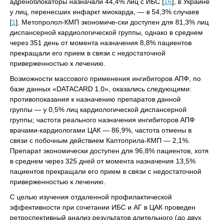
адреноблокаторы назначали 44,4% лиц с ИБС [
16
], в Украине
у лиц, перенесших инфаркт миокарда, — в 54,3% случаев
[
1
]. Метопролол-КМП экономиче-ски доступен для 81,3% лиц
диспансерной кардиологической группы, однако в среднем
через 351 день от момента назначения 8,8% пациентов
прекращали его прием в связи с недостаточной
приверженностью к лечению.
Возможности массового применения ингибиторов АПФ, по
базе данных «DATACARD 1.0», оказались следующими:
противопоказания к назначению препаратов данной
группы — у 0,5% лиц кардиологической диспансерной
группы; частота реального назначения ингибиторов АПФ
врачами-кардиологами ЦАК — 86,9%, частота отмены в
связи с побочным действием Каптоприла-КМП — 2,1%.
Препарат экономически доступен для 96,8% пациентов, хотя
в среднем через 325 дней от момента назначения 13,5%
пациентов прекращали его прием в связи с недостаточной
приверженностью к лечению.
С целью изучения отдаленной профилактической
эффективности при сочетании ИБС и АГ в ЦАК проведен
ретроспективный анализ результатов длительного (до двух