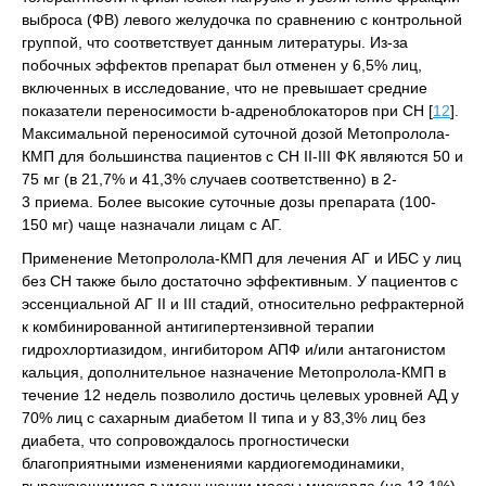
выброса (ФВ) левого желудочка по сравнению с контрольной
группой, что соответствует данным литературы. Из-за
побочных эффектов препарат был отменен у 6,5% лиц,
включенных в исследование, что не превышает средние
показатели переносимости b-адреноблокаторов при СН [
12
].
Максимальной переносимой суточной дозой Метопролола-
КМП для большинства пациентов с СН II-III ФК являются 50 и
75 мг (в 21,7% и 41,3% случаев соответственно) в 2-
3 приема. Более высокие суточные дозы препарата (100-
150 мг) чаще назначали лицам с АГ.
Применение Метопролола-КМП для лечения АГ и ИБС у лиц
без СН также было достаточно эффективным. У пациентов с
эссенциальной АГ II и III стадий, относительно рефрактерной
к комбинированной антигипертензивной терапии
гидрохлортиазидом, ингибитором АПФ и/или антагонистом
кальция, дополнительное назначение Метопролола-КМП в
течение 12 недель позволило достичь целевых уровней АД у
70% лиц с сахарным диабетом II типа и у 83,3% лиц без
диабета, что сопровождалось прогностически
благоприятными изменениями кардиогемодинамики,