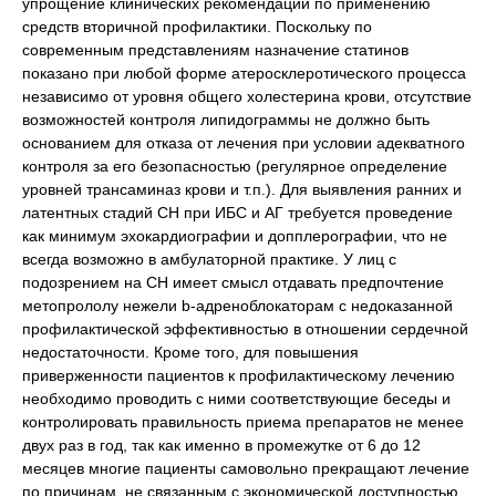
упрощение клинических рекомендаций по применению
средств вторичной профилактики. Поскольку по
современным представлениям назначение статинов
показано при любой форме атеросклеротического процесса
независимо от уровня общего холестерина крови, отсутствие
возможностей контроля липидограммы не должно быть
основанием для отказа от лечения при условии адекватного
контроля за его безопасностью (регулярное определение
уровней трансаминаз крови и т.п.). Для выявления ранних и
латентных стадий СН при ИБС и АГ требуется проведение
как минимум эхокардиографии и допплерографии, что не
всегда возможно в амбулаторной практике. У лиц с
подозрением на СН имеет смысл отдавать предпочтение
метопрололу нежели b-адреноблокаторам с недоказанной
профилактической эффективностью в отношении сердечной
недостаточности. Кроме того, для повышения
приверженности пациентов к профилактическому лечению
необходимо проводить с ними соответствующие беседы и
контролировать правильность приема препаратов не менее
двух раз в год, так как именно в промежутке от 6 до 12
месяцев многие пациенты самовольно прекращают лечение
по причинам, не связанным с экономической доступностью