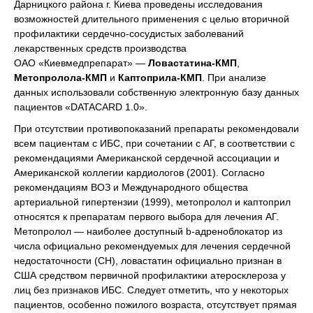
Дарницкого района г. Киева проведены исследования
возможностей длительного применения с целью вторичной
профилактики сердечно-сосудистых заболеваний
лекарственных средств производства
ОАО «Киевмедпрепарат» —
Ловастатина-КМП
,
Метопролола-КМП
и
Каптоприла-КМП
. При анализе
данных использовали собственную электронную базу данных
пациентов «DATACARD 1.0».
При отсутствии противопоказаний препараты рекомендовали
всем пациентам с ИБС, при сочетании с АГ, в соответствии с
рекомендациями Американской сердечной ассоциации и
Американской коллегии кардиологов (2001). Согласно
рекомендациям ВОЗ и Международного общества
артериальной гипертензии (1999), метопролол и каптоприл
относятся к препаратам первого выбора для лечения АГ.
Метопролол — наиболее доступный b-адреноблокатор из
числа официально рекомендуемых для лечения сердечной
недостаточности (СН), ловастатин официально признан в
США средством первичной профилактики атеросклероза у
лиц без признаков ИБС. Следует отметить, что у некоторых
пациентов, особенно пожилого возраста, отсутствует прямая