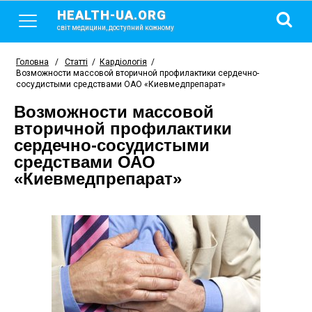
HEALTH-UA.ORG
світ медицини, доступний кожному
Головна
/
Статті
/
Кардіологія
/
Возможности массовой вторичной профилактики сердечно-
сосудистыми средствами ОАО «Киевмедпрепарат»
Возможности массовой
вторичной профилактики
сердечно-сосудистыми
средствами ОАО
«Киевмедпрепарат»