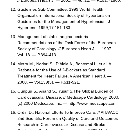
// European Heart J. — 2001. — Vol.22. — P.1527-1560.
Guidelines Sub-Committee. 1999 World Health
Organization-International Society of Hypertension
Guidelines for the Management of Hypertension. J
Hypertens. 1999;17:151-183.
Management of stable angina pectoris.
Recommendations of the Task Force of the European
Society of Cardiology. // European Heart J. — 1997. —
Vol. 18. — P.394-413.
Metra M., Nodari S., D’Aloia A., Bontempi L. et al. A
Rationale for the Use of ?-Blockers as Standard
Treatment for Heart Failure. // American Heart J. —
2000. — Vol.139(3). — P.511-521.
Ounpuu S., Anand S., Yusuf S.The Global Burden of
Cardiovascular Disease. // Medscape Cardiology, 2000.
(c) 2000 Medscape, Inc. — http://www.medscape.com
Ordin D., National Efforts To Improve Care. // AHA/ACC
2nd Scientific Forum on Quality of Care and Outcomes
Research in Cardiovascular Disease and Stroke,