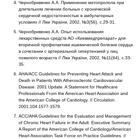
Чернобривенко А.А. Применение метопролола при
длительном лечении больных с хронической
сердечной недостаточностью в амбулаторных
условиях // Ліки України, 2002, №3(56), с.29-31.
Чернобривенко А.А. Опыт использования
лекарственных средств АО «Киевмедпрепарат» для
вторичной профилактики ишемической болезни сердца
в сочетании с артериальной гипертензией у лиц
пожилого возраста // Ліки України, 2002, №11(64), с.33-
35.
AHA/ACC Guidelines for Preventing Heart Attack and
Death in Patients With Atherosclerotic Cardiovascular
Disease: 2001 Update. A Statement for Healthcare
Professionals From the American Heart Association and
the American College of Cardiology. // Circulation.
2001;104:1577-1579.
ACC/AHA Guidelines for the Evaluation and Management
of Chronic Heart Failure in the Adult: Executive Summary.
A Report of the American College of Cardiology/American
Heart Association Task Force on Practice Guidelines. //