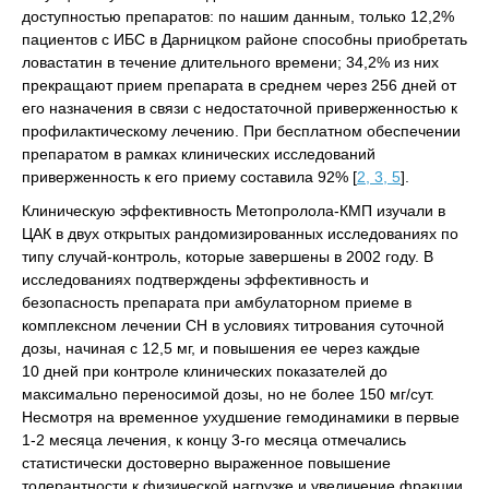
доступностью препаратов: по нашим данным, только 12,2%
пациентов с ИБС в Дарницком районе способны приобретать
ловастатин в течение длительного времени; 34,2% из них
прекращают прием препарата в среднем через 256 дней от
его назначения в связи с недостаточной приверженностью к
профилактическому лечению. При бесплатном обеспечении
препаратом в рамках клинических исследований
приверженность к его приему составила 92% [
2, 3, 5
].
Клиническую эффективность Метопролола-КМП изучали в
ЦАК в двух открытых рандомизированных исследованиях по
типу случай-контроль, которые завершены в 2002 году. В
исследованиях подтверждены эффективность и
безопасность препарата при амбулаторном приеме в
комплексном лечении СН в условиях титрования суточной
дозы, начиная с 12,5 мг, и повышения ее через каждые
10 дней при контроле клинических показателей до
максимально переносимой дозы, но не более 150 мг/сут.
Несмотря на временное ухудшение гемодинамики в первые
1-2 месяца лечения, к концу 3-го месяца отмечались
статистически достоверно выраженное повышение
толерантности к физической нагрузке и увеличение фракции