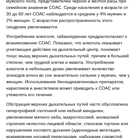
мужского пола, представителей черной и желтой расы при
семейном анамнезе СОАС. Среди населения в возрасте от
30 до 60 лет СОАС наблюдается в среднем у 4% мужчин и
2% женщин. С возрастом распространенность этого
синдрома увеличивается.
Употребление алкоголя, табакокурение предрасполагают к
возникновению СОАС. Показано, что алкоголь оказывает
угнетающее действие на дыхательный центр, понижает
тонус мышц верхних дыхательных путей, причем в большей
степени, чем грудной клетки и живота. Употребление
алкоголя в небольших дозах увеличивает количество
эпизодов апноэ во сне значительно сильнее у мужчин, чем у
женщин. Использование бензодиазепиновых препаратов,
наркотиков и анестетиков может приводить к СОАС или
утяжелять его течение.
Обструкция верхних дыхательных путей часто обусловлена
гипертрофией глоточной или небной миндалин,
увеличением мягкого неба, макроглоссией, аномалией
строения челюстно-лицевой области, стенозом гортани или
нарушением носового дыхания (аденоидные вегетации,
искривление носовой перегородки, набухание слизистой