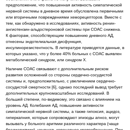
предположение, что повышенная активность симпатической
нервной системы в дневное время обусловлена первичными
или вторичными повреждениями хеморецепторов. Вместе с
тем, как обнаружено в исследованиях, активность ренин-
ангиотензин-альдостероновой системы при СОАС снижена.
К факторам, способствующим повышению дневного АД,
отнесены эндотелиальная дисфункция,
инсулинорезистентность. В литературе приводятся данные, в
которых указано, что у более 40% больных с СОАС выявлен
метаболический синдром, или синдром Х.
Наличие СОАС связывают с дополнительным риском
развития осложнений со стороны сердечно-сосудистой
системы и, предположительно, с увеличением сердечно-
сосудистой смертности [6], однако последний вывод требует
дополнительных крупномасштабных исследований. В
большей степени, по-видимому, это связано с влиянием на
уровень АД. Колебания АД, повышение активности
симпатической нервной системы, а также гипоксия, ацидоз,
гиперкапния, которые сопровождают эпизоды апноэ, могут
вызывать у больного аритмии различного характера (чаще
брадиаритмии), ухудшать коронарное кровообращение. При