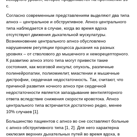
с.
Согласно современным представлениям выделяют два типа
апноэ – центральное и обструктивное. Апноэ центрального
типа наблюдается в случае, когда во время вдоха
отсутствуют движения дыхательной мускулатуры.
Возникновение центрального апноэ обусловлено
нарушением регуляции процесса дыхания на разных
уровнях – от стволового до мышечного и хеморецепторного.
К развитию апноэ этого типа могут привести такие
состояния, как мозговой инсульт, опухоль, различные
полинейропатии, полиомиелит, миастении и мышечные
дистрофии, сердечная недостаточность. Так, считают, что
причиной развития ночного апноэ при сердечной
недостаточности является запаздывание вентиляторного
ответа вследствие снижения скорости кровотока. Апноэ
центрального типа встречается достаточно редко, менее
10% случаев [1].
Большинство пациентов с апноэ во сне составляют больные
с апноэ обструктивного типа [1, 2]. Для него характерна
окклюзия верхних дыхательных путей во время вдоха, в