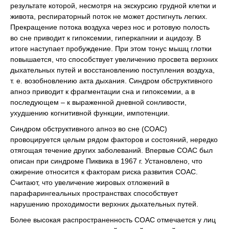
результате которой, несмотря на экскурсию грудной клетки и
живота, респираторный поток не может достигнуть легких.
Прекращение потока воздуха через нос и ротовую полость
во сне приводит к гипоксемии, гиперкапнии и ацидозу. В
итоге наступает пробуждение. При этом тонус мышц глотки
повышается, что способствует увеличению просвета верхних
дыхательных путей и восстановлению поступления воздуха,
т. е. возобновлению акта дыхания. Синдром обструктивного
апноэ приводит к фрагментации сна и гипоксемии, а в
последующем – к выраженной дневной сонливости,
ухудшению когнитивной функции, импотенции.
Синдром обструктивного апноэ во сне (СОАС)
провоцируется целым рядом факторов и состояний, нередко
отягощая течение других заболеваний. Впервые СОАС был
описан при синдроме Пиквика в 1967 г. Установлено, что
ожирение относится к факторам риска развития СОАС.
Считают, что увеличение жировых отложений в
парафарингеальных пространствах способствует
нарушению проходимости верхних дыхательных путей.
Более высокая распространенность СОАС отмечается у лиц