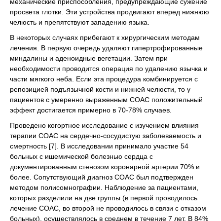
механические приспособления, предупреждающие сужение
просвета глотки. Эти устройства продвигают вперед нижнюю
челюсть и препятствуют западению языка.
В некоторых случаях прибегают к хирургическим методам
лечения. В первую очередь удаляют гипертрофированные
миндалины и аденоидные вегетации. Затем при
необходимости проводится операция по удалению язычка и
части мягкого неба. Если эта процедура комбинируется с
репозицией подъязычной кости и нижней челюсти, то у
пациентов с умеренно выраженным СОАС положительный
эффект достигается примерно в 70-78% случаев.
Проведено когортное исследование с изучением влияния
терапии СОАС на сердечно-сосудистую заболеваемость и
смертность [7]. В исследовании принимало участие 54
больных с ишемической болезнью сердца с
документированным стенозом коронарной артерии 70% и
более. Сопутствующий диагноз СОАС был подтвержден
методом полисомнографии. Наблюдение за пациентами,
которых разделили на две группы (в первой проводилось
лечение СОАС, во второй не проводилось в связи с отказом
больных), осуществлялось в среднем в течение 7 лет. В 84%