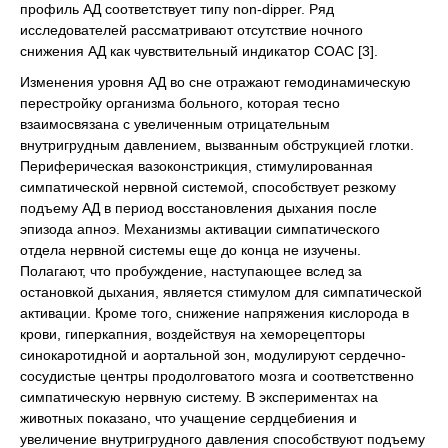
профиль АД соответствует типу non-dipper. Ряд
исследователей рассматривают отсутствие ночного
снижения АД как чувствительный индикатор СОАС [3].
Изменения уровня АД во сне отражают гемодинамическую
перестройку организма больного, которая тесно
взаимосвязана с увеличенным отрицательным
внутригрудным давлением, вызванным обструкцией глотки.
Периферическая вазоконстрикция, стимулированная
симпатической нервной системой, способствует резкому
подъему АД в период восстановления дыхания после
эпизода апноэ. Механизмы активации симпатического
отдела нервной системы еще до конца не изучены.
Полагают, что пробуждение, наступающее вслед за
остановкой дыхания, является стимулом для симпатической
активации. Кроме того, снижение напряжения кислорода в
крови, гиперкапния, воздействуя на хеморецепторы
синокаротидной и аортальной зон, модулируют сердечно-
сосудистые центры продолговатого мозга и соответственно
симпатическую нервную систему. В экспериментах на
животных показано, что учащение сердцебиения и
увеличение внутригрудного давления способствуют подъему