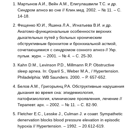
Мартынов А.И., Вейн А.М., Елигулашвили Т.С. и др.
Синдром апноэ во сне // Клин.мед. 2002. – № 11. – С.
14-18.
Фещенко Ю.И., Яшина Л.А., Игнатьева В.И. и др.
Анатомо-функциональные особенности верхних
дыхательных путей у больных хроническим
обструктивным бронхитом и бронхиальной астмой,
сочетающимися с синдромом сонного апноэ // Укр.
пульм. журн. – 2001. – № 4. – С. 25-30.
Kahn D.M., Levinson P.D., Millmann R.P. Obstructive
sleep apnea. In: Oparil S., Weber M.A., / Hypertension.
Philadelphia: WB Saunders. 2000. – P. 657-652.
Белов А.М., Григорьянц Р.А. Обструктивные нарушения
дыхания во время сна: эпидемиология,
патофизиология, клинические проявления, лечение //
Терапевт. арх. – 2002. – № 11. – С. 82-90.
Fletcher E.C., Lesske J., Culman J. и соавт. Sympathetic
denervation blocks blood pressure elevation in episodic
hypoxia // Hypertension. – 1992. – 20.612-619.