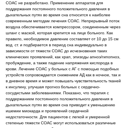
СОАС не разработано. Применение аппаратов для
поддержания постоянного положительного давления в
дыхательных путях во время сна относится к наиболее
современным методам лечения СОАС. Непрерывный поток
воздуха обеспечивается компрессором, соединенным через
шланг с маской, которая крепится на лице больного. Как
правило, необходимое давление составляет от 10 до 15 см
вод. ст. и подбирается в период сна индивидуально в
зависимости от тяжести СОАС до исчезновения таких
клинических проявлений, как храп, эпизоды апноэ/гипопноэ,
пробуждение, а также падение напряжения кислорода в
крови. Лечение СОАС у больных с АГ с помощью подобных
устройств сопровождается снижением АД как в ночное, так и
в дневное время и может повышать чувствительность тканей
к инсулину, улучшая прогноз больных с сердечно-
сосудистыми заболеваниями. Показано, что терапия с
поддержанием постоянного положительного давления в
дыхательных путях во время сна приводит к уменьшению
ишемии миокарда и проявлений сердечной
недостаточности. Для пациентов с легкой и умеренной
степенью тяжести СОАС могут использоваться различные