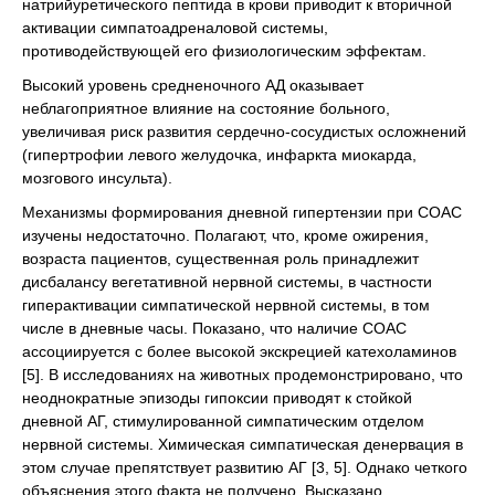
натрийуретического пептида в крови приводит к вторичной
активации симпатоадреналовой системы,
противодействующей его физиологическим эффектам.
Высокий уровень средненочного АД оказывает
неблагоприятное влияние на состояние больного,
увеличивая риск развития сердечно-сосудистых осложнений
(гипертрофии левого желудочка, инфаркта миокарда,
мозгового инсульта).
Механизмы формирования дневной гипертензии при СОАС
изучены недостаточно. Полагают, что, кроме ожирения,
возраста пациентов, существенная роль принадлежит
дисбалансу вегетативной нервной системы, в частности
гиперактивации симпатической нервной системы, в том
числе в дневные часы. Показано, что наличие СОАС
ассоциируется с более высокой экскрецией катехоламинов
[5]. В исследованиях на животных продемонстрировано, что
неоднократные эпизоды гипоксии приводят к стойкой
дневной АГ, стимулированной симпатическим отделом
нервной системы. Химическая симпатическая денервация в
этом случае препятствует развитию АГ [3, 5]. Однако четкого
объяснения этого факта не получено. Высказано