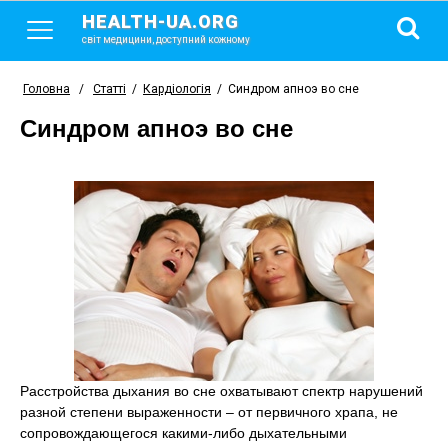
HEALTH-UA.ORG
світ медицини, доступний кожному
Головна
/
Статті
/
Кардіологія
/
Синдром апноэ во сне
Синдром апноэ во сне
Расстройства дыхания во сне охватывают спектр нарушений
разной степени выраженности – от первичного храпа, не
сопровождающегося какими-либо дыхательными