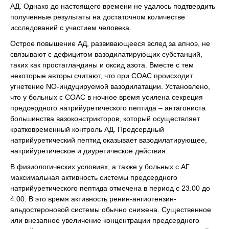
АД. Однако до настоящего времени не удалось подтвердить
полученные результаты на достаточном количестве
исследований с участием человека.
Острое повышение АД, развивающееся вслед за апноэ, не
связывают с дефицитом вазодилатирующих субстанций,
таких как простагландины и оксид азота. Вместе с тем
некоторые авторы считают, что при СОАС происходит
угнетение NO-индуцируемой вазодилатации. Установлено,
что у больных с СОАС в ночное время усилена секреция
предсердного натрийуретического пептида – антагониста
большинства вазоконстрикторов, который осуществляет
кратковременный контроль АД. Предсердный
натрийуретический пептид оказывает вазодилатирующее,
натрийуретическое и диуретическое действия.
В физиологических условиях, а также у больных с АГ
максимальная активность системы предсердного
натрийуретического пептида отмечена в период с 23.00 до
4.00. В это время активность ренин-ангиотензин-
альдостероновой системы обычно снижена. Существенное
или внезапное увеличение концентрации предсердного