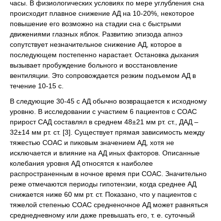
часы. В физиологических условиях по мере углубления сна
происходит плавное снижение АД на 10-20%, некоторое
повышение его возможно на стадии сна с быстрыми
движениями глазных яблок. Развитию эпизода апноэ
сопутствует незначительное снижение АД, которое в
последующем постепенно нарастает. Остановка дыхания
вызывает пробуждение больного и восстановление
вентиляции. Это сопровождается резким подъемом АД в
течение 10-15 с.
В следующие 30-45 с АД обычно возвращается к исходному
уровню. В исследовании с участием 6 пациентов с СОАС
прирост САД составлял в среднем 48±21 мм рт. ст., ДАД –
32±14 мм рт. ст. [3]. Существует прямая зависимость между
тяжестью СОАС и пиковым значением АД, хотя не
исключается и влияние на АД иных факторов. Описанные
колебания уровня АД относятся к наиболее
распространенным в ночное время при СОАС. Значительно
реже отмечаются периоды гипотензии, когда среднее АД
снижается ниже 60 мм рт. ст. Показано, что у пациентов с
тяжелой степенью СОАС средненочное АД может равняться
среднедневному или даже превышать его, т. е. суточный