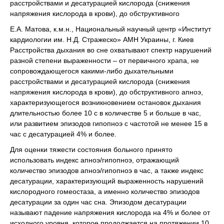
расстройствами и десатурацией кислорода (снижения
напряжения кислорода в крови), до обструктивного
Е.А. Матова, к.м.н., Национальный научный центр «Институт
кардиологии им. Н.Д. Стражеско» АМН Украины, г. Киев
Расстройства дыхания во сне охватывают спектр нарушений
разной степени выраженности – от первичного храпа, не
сопровождающегося какими-либо дыхательными
расстройствами и десатурацией кислорода (снижения
напряжения кислорода в крови), до обструктивного апноэ,
характеризующегося возникновением остановок дыхания
длительностью более 10 с в количестве 5 и больше в час,
или развитием эпизодов гипопноэ с частотой не менее 15 в
час с десатурацией 4% и более.
Для оценки тяжести состояния больного принято
использовать индекс апноэ/гипопноэ, отражающий
количество эпизодов апноэ/гипопноэ в час, а также индекс
десатурации, характеризующий выраженность нарушений
кислородного гомеостаза, а именно количество эпизодов
десатурации за один час сна. Эпизодом десатурации
называют падение напряжения кислорода на 4% и более от
исходного уровня, которое продолжается на протяжении 10