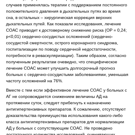
случаев применялась терапии с поддержанием постоянного
положительного давления в дыхательных путях во время
сна, в остальных – хирургическая коррекция верхних
дыхательных путей. Как показали исследования, лечение
СОАС приводит к достоверному снижению риска (ОР = 0,24;
р<0,01) сердечно-сосудистых осложнений (сердечно-
сосудистой смертности, острого коронарного синдрома,
госпитализации по поводу сердечной недостаточности,
потребности в реваскуляризации). Таким образом, согласно
полученным результатам очевидно, что специфическое
лечение СОАС может улучшить долгосрочный прогноз
больных с сердечно-сосудистыми заболеваниями, уменьшая
частоту осложнений на 76%.
Вместе с тем если эффективное лечение СОАС у больных с
АГ не сопровождается снижением величины АД на
протяжении суток, следует прибегнуть к назначению
антигипертензивных препаратов. К сожалению, отсутствуют
доказательства преимущества использования какого-либо
класса антигипертензивных препаратов для нормализации
АД у больных с сопутствующим СОАС. Не проведено
достаточного количества исследований, оценивающих