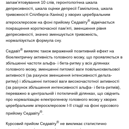
запам’ятовування 10 слів, геронтологічна шкала
депресивності, шкала оцінки депресії Гамільтона, шкала
тривожності Спілберга-Ханіна) у хворих церебральним
®
атеросклерозом на фоні прийому Седавіту
відмічається
покращення короткочасної пам’яті, зменшення рівня
депресивності, значно зменшується тривожність,
нормалізується формула сну.
®
Седавіт
виявляє також виражений позитивний ефект на
біоелектричну активність головного мозку, що проявляється в
збільшенні частоти альфа- і бета-ритму у всіх ділянках
головного мозку, зменшенні питомої ваги повільнохвильової
активності (за рахунок зменшення інтенсивності дельта-
ритму) і збільшенні питомої ваги високочастотної активності
(за рахунок збільшення интенсивності альфа- і бета-ритмів),
переважно в центральній і потиличній ділянках, що свідчить
про нормалізацію електрогенезу головного мозку у хворих
церебральним атеросклерозом І-ІІ стадії на фоні курсового
®
прийому Седавіту
.
®
Курсовий прийом Седавіту
не викликає статистично