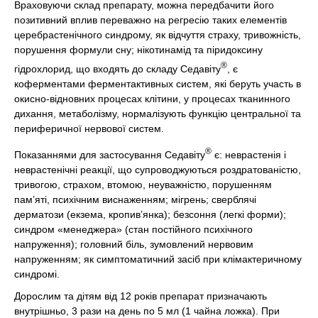
Враховуючи склад препарату, можна передбачити його
позитивний вплив переважно на регресію таких елементів
церебрастенічного синдрому, як відчуття страху, тривожність,
порушення формули сну; нікотинамід та піридоксину
®
гідрохлорид, що входять до складу Седавіту
, є
коферментами ферментактивных систем, які беруть участь в
окисно-відновних процесах клітини, у процесах тканинного
дихання, метаболізму, нормалізують функцію центральної та
периферичної нервової систем.
®
Показаннями для застосування Седавіту
є: неврастенія і
неврастенічні реакції, що супроводжуються роздратованістю,
тривогою, страхом, втомою, неуважністю, порушенням
пам’яті, психічним виснаженням; мігрень; сверблячі
дерматози (екзема, кропив’янка); безсоння (легкі форми);
синдром «менеджера» (стан постійного психічного
напруження); головний біль, зумовлений нервовим
напруженням; як симптоматичний засіб при клімактеричному
синдромі.
Дорослим та дітям від 12 років препарат призначають
внутрішньо, 3 рази на день по 5 мл (1 чайна ложка). При