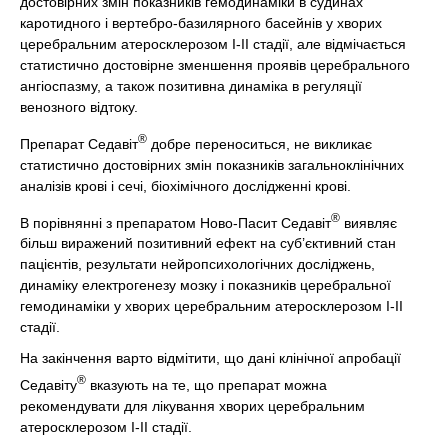
достовірних змін показників гемодинаміки в судинах
каротидного і вертебро-базилярного басейнів у хворих
церебральним атеросклерозом І-ІІ стадії, але відмічається
статистично достовірне зменшення проявів церебрального
ангіоспазму, а також позитивна динаміка в регуляції
венозного відтоку.
®
Препарат Седавіт
добре переноситься, не викликає
статистично достовірних змін показників загальноклінічних
аналізів крові і сечі, біохімічного дослідженні крові.
®
В порівнянні з препаратом Ново-Пасит Седавіт
виявляє
більш виражений позитивний ефект на суб’єктивний стан
пацієнтів, результати нейропсихологічних досліджень,
динаміку електрогенезу мозку і показників церебральної
гемодинаміки у хворих церебральним атеросклерозом І-ІІ
стадії.
На закінчення варто відмітити, що дані клінічної апробації
®
Седавіту
вказують на те, що препарат можна
рекомендувати для лікування хворих церебральним
атеросклерозом І-ІІ стадії.