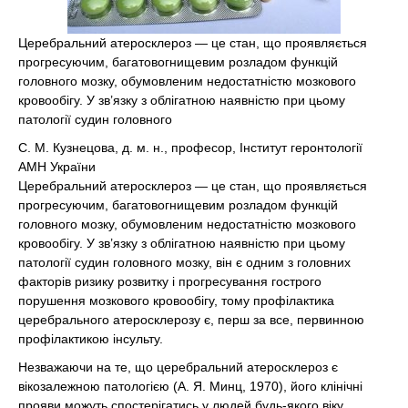
Церебральний атеросклероз — це стан, що проявляється
прогресуючим, багатовогнищевим розладом функцій
головного мозку, обумовленим недостатністю мозкового
кровообігу. У зв’язку з облігатною наявністю при цьому
патології судин головного
С. М. Кузнецова, д. м. н., професор, Інститут геронтології
АМН України
Церебральний атеросклероз — це стан, що проявляється
прогресуючим, багатовогнищевим розладом функцій
головного мозку, обумовленим недостатністю мозкового
кровообігу. У зв’язку з облігатною наявністю при цьому
патології судин головного мозку, він є одним з головних
факторів ризику розвитку і прогресування гострого
порушення мозкового кровообігу, тому профілактика
церебрального атеросклерозу є, перш за все, первинною
профілактикою інсульту.
Незважаючи на те, що церебральний атеросклероз є
вікозалежною патологією (А. Я. Минц, 1970), його клінічні
прояви можуть спостерігатись у людей будь-якого віку.