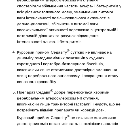
спостерігали збільшення частоти альфа- і бета-ритмів у
всіх ділянках головного мозку, зменьшення питомої
ваги інтенсивності повільнохвильової активності в
дельта-диапазоні, збільшення питомої ваги
високохвильової активності переважно в центральній і
потиличній ділянках за рахунок підвищення
інтенсивності альфа- і бета-ритмів.
®
Курсовий прийом Седавіту
суттєво не впливає на
динаміку гемодинамічних показників у судинах
каротидного і вертебро-базилярного басейнів,
викликаючи лише статистично достовірне зменшення
явищ церебрального ангіоспазму, і покращення стану
венозного кровообігу.
®
Препарат Седавіт
добре переноситься хворими
церебральним атеросклерозом І-ІІ ступеня,
викликаючи лише транзиторні гастралгії і нудоту, що не
потребують відміни препарату чи корекції дози.
®
Курсовий прийом Седавіту
не викликає статистично
достовірних змін показників загальноклінічних аналізів