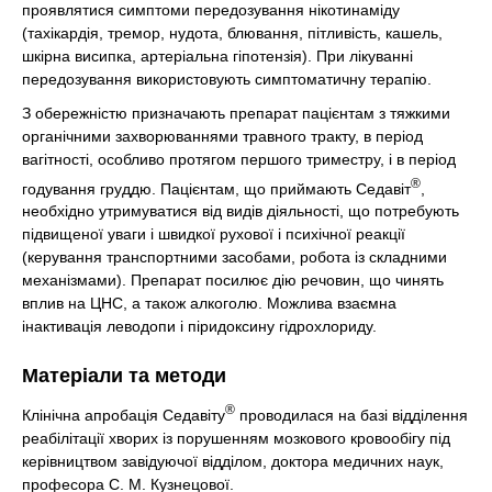
проявлятися симптоми передозування нікотинаміду
(тахікардія, тремор, нудота, блювання, пітливість, кашель,
шкірна висипка, артеріальна гіпотензія). При лікуванні
передозування використовують симптоматичну терапію.
З обережністю призначають препарат пацієнтам з тяжкими
органічними захворюваннями травного тракту, в період
вагітності, особливо протягом першого триместру, і в період
®
годування груддю. Пацієнтам, що приймають Седавіт
,
необхідно утримуватися від видів діяльності, що потребують
підвищеної уваги і швидкої рухової і психічної реакції
(керування транспортними засобами, робота із складними
механізмами). Препарат посилює дію речовин, що чинять
вплив на ЦНС, а також алкоголю. Можлива взаємна
інактивація леводопи і піридоксину гідрохлориду.
Матеріали та методи
®
Клінічна апробація Седавіту
проводилася на базі відділення
реабілітації хворих із порушенням мозкового кровообігу під
керівництвом завідуючої відділом, доктора медичних наук,
професора С. М. Кузнецової.