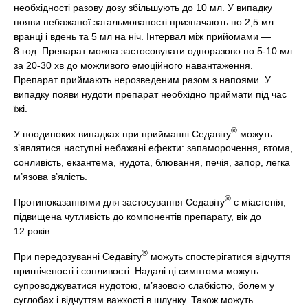
необхідності разову дозу збільшують до 10 мл. У випадку
появи небажаної загальмованості призначають по 2,5 мл
вранці і вдень та 5 мл на ніч. Інтервал між прийомами —
8 год. Препарат можна застосовувати одноразово по 5-10 мл
за 20-30 хв до можливого емоційного навантаження.
Препарат приймають нерозведеним разом з напоями. У
випадку появи нудоти препарат необхідно приймати під час
їжі.
®
У поодиноких випадках при прийманні Седавіту
можуть
з’являтися наступні небажані ефекти: запаморочення, втома,
сонливість, екзантема, нудота, блювання, печія, запор, легка
м’язова в’ялість.
®
Протипоказаннями для застосування Седавіту
є міастенія,
підвищена чутливість до компонентів препарату, вік до
12 років.
®
При передозуванні Седавіту
можуть спостерігатися відчуття
пригніченості і сонливості. Надалі ці симптоми можуть
супроводжуватися нудотою, м’язовою слабкістю, болем у
суглобах і відчуттям важкості в шлунку. Також можуть