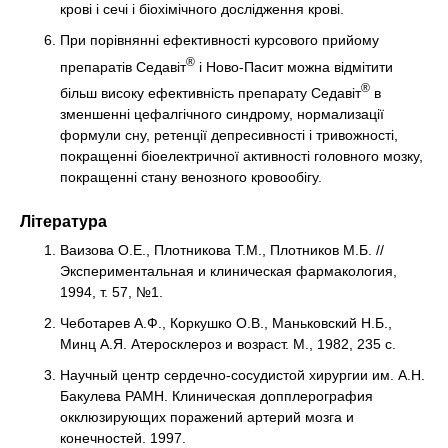
крові і сечі і біохімічного дослідження крові.
При порівнянні ефективності курсового прийому
®
препаратів Седавіт
і Ново-Пасит можна відмітити
®
більш високу ефективність препарату Седавіт
в
зменшенні цефалгічного синдрому, нормализації
формули сну, ретенції депресивності і тривожності,
покращенні біоелектричної активності головного мозку,
покращенні стану венозного кровообігу.
Література
Ваизова О.Е., Плотникова Т.М., Плотников М.Б. //
Экспериментальная и клиническая фармакология,
1994, т. 57, №1.
Чеботарев А.Ф., Коркушко О.В., Маньковский Н.Б.,
Минц А.Я. Атеросклероз и возраст. М., 1982, 235 с.
Научный центр сердечно-сосудистой хирургии им. А.Н.
Бакулева РАМН. Клиническая допплерография
окклюзирующих поражений артерий мозга и
конечностей. 1997.