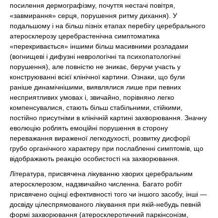
посилення дермографізму, почуття нестачі повітря,
«завмирання» серця, порушення ритму дихання). У
подальшому і на більш пізніх етапах перебігу церебрального
атеросклерозу церебрастенічна симптоматика
«перекривається» іншими більш масивними розладами
(вогнищеві і дифузні неврологічні та психопатологічні
порушення), але повністю не зникає, беручи участь у
конструюванні всієї клінічної картини. Ознаки, що були
раніше динамічнішими, виявлялися лише при певних
несприятливих умовах і, звичайно, порівняно легко
компенсувалися, стають більш стабільними, стійкими,
постійно присутніми в клінічній картині захворювання. Значну
еволюцію роблять емоційні порушення в сторону
переважання вираженої легкодухості, розвитку дисфорії
грубо органічного характеру при послабленні симптомів, що
відображають реакцію особистості на захворювання.
Література, присвячена лікуванню хворих церебральним
атеросклерозом, надзвичайно численна. Багато робіт
присвячено оцінці ефективності того чи іншого засобу, інші —
досвіду цілеспрямованого лікування при якій-небудь певній
формі захворювання (атеросклеротичний паркінсонізм,