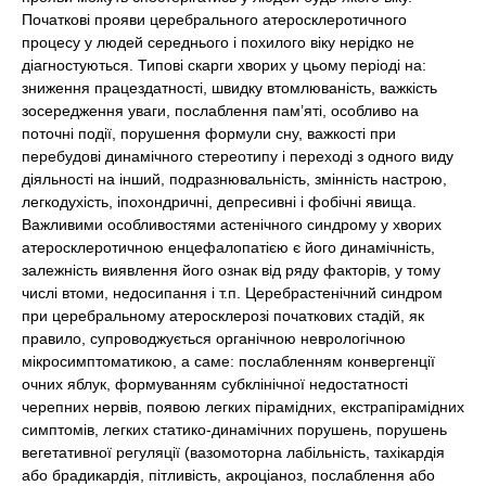
Початкові прояви церебрального атеросклеротичного
процесу у людей середнього і похилого віку нерідко не
діагностуються. Типові скарги хворих у цьому періоді на:
зниження працездатності, швидку втомлюваність, важкість
зосередження уваги, послаблення пам’яті, особливо на
поточні події, порушення формули сну, важкості при
перебудові динамічного стереотипу і переході з одного виду
діяльності на інший, подразнювальність, змінність настрою,
легкодухість, іпохондричні, депресивні і фобічні явища.
Важливими особливостями астенічного синдрому у хворих
атеросклеротичною енцефалопатією є його динамічність,
залежність виявлення його ознак від ряду факторів, у тому
числі втоми, недосипання і т.п. Церебрастенічний синдром
при церебральному атеросклерозі початкових стадій, як
правило, супроводжується органічною неврологічною
мікросимптоматикою, а саме: послабленням конвергенції
очних яблук, формуванням субклінічної недостатності
черепних нервів, появою легких пірамідних, екстрапірамідних
симптомів, легких статико-динамічних порушень, порушень
вегетативної регуляції (вазомоторна лабільність, тахікардія
або брадикардія, пітливість, акроціаноз, послаблення або