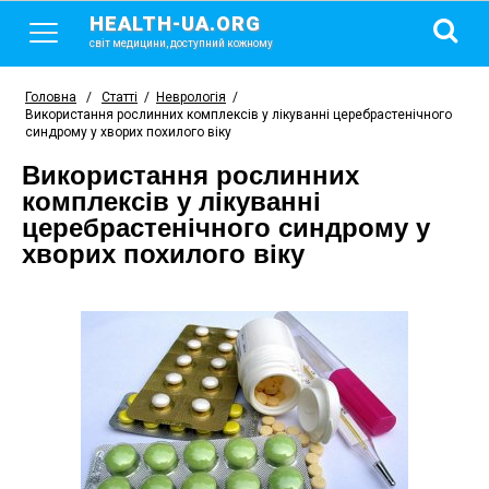
HEALTH-UA.ORG
світ медицини, доступний кожному
Головна
/
Статті
/
Неврологія
/
Використання рослинних комплексів у лікуванні церебрастенічного
синдрому у хворих похилого віку
Використання рослинних
комплексів у лікуванні
церебрастенічного синдрому у
хворих похилого віку