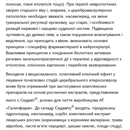
психози, пізня епілепсія тощо). При терапії неврологічних
хворих старшого віку і, зокрема, з цереброваскулярною
патологією необхідно зважати, насамперед, на зміни
гуморальної регуляції організму, що старіє, і особливості
реакцій нервової і серцево-судинної систем. Підвищена
чутливість до деяких ліків, а також порушення всмоктування і
виділення, що приходять з віком, визначають основні
принципи і специфіку фармакотерапії в нейрогеріатрії.
Важливим принципом є поєднання біологічно активних
речовин загальногеріатричної дії з терапією у відповідності з
етіологією, клінічною картиною і перебігом захворювання.
Виходячи з вищесказаного, позитивний клінічний ефект у
лікуванні початкових стадій церебрального атеросклерозу
може бути отриманий при застосуванні комплексних
препаратів на основі рослинних екстрактів, представником
®
якого є Седавіт
, розчин для пиття виробництва АТ
®
«Галичфарм». До складу Седавіту
входять: піридоксину
гідрохлорид, нікотинамід, сорбіт, комплексний екстракт
лікарських рослин (кореневища з коренями валеріани, трава
звіробою, листя м’яти перцевої, шишки хмелю, плоди глоду).