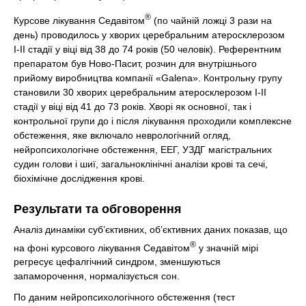
®
Курсове лікування Седавітом
(по чайній ложці 3 рази на
день) проводилось у хворих церебральним атеросклерозом
І-ІІ стадії у віці від 38 до 74 років (50 человік). Референтним
препаратом був Ново-Пасит, розчин для внутрішнього
прийому виробництва компанії «Galena». Контрольну групу
становили 30 хворих церебральним атеросклерозом І-ІІ
стадії у віці від 41 до 73 років. Хворі як основної, так і
контрольної групи до і після лікування проходили комплексне
обстеження, яке включало неврологічний огляд,
нейропсихологічне обстеження, ЕЕГ, УЗДГ магістральних
судин голови і шиї, загальноклінічні аналізи крові та сечі,
біохімічне дослідження крові.
Результати та обговорення
Аналіз динаміки суб’єктивних, об’єктивних даних показав, що
®
на фоні курсового лікування Седавітом
у значній мірі
регресує цефалгічний синдром, зменшуються
запаморочення, нормалізується сон.
По даним нейропсихологічного обстеження (тест