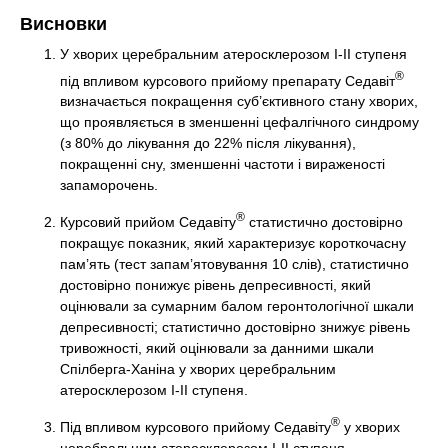
Висновки
У хворих церебральним атеросклерозом І-ІІ ступеня
®
під впливом курсового прийому препарату Седавіт
визначається покращення суб’єктивного стану хворих,
що проявляється в зменшенні цефалгічного синдрому
(з 80% до лікування до 22% після лікування),
покращенні сну, зменшенні частоти і вираженості
запаморочень.
®
Курсовий прийом Седавіту
статистично достовірно
покращує показник, який характеризує короткочасну
пам’ять (тест запам’ятовування 10 слів), статистично
достовірно понижує рівень депресивності, який
оцінювали за сумарним балом геронтологічної шкали
депресивності; статистично достовірно знижує рівень
тривожності, який оцінювали за данними шкали
Спілберга-Ханіна у хворих церебральним
атеросклерозом І-ІІ ступеня.
®
Під впливом курсового прийому Седавіту
у хворих
церебральним атеросклерозом I-II ступеня