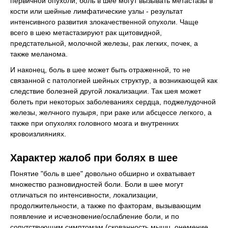
первичной опухоли, боль в шее могут вызывать метастазы в
кости или шейные лимфатические узлы - результат
интенсивного развития злокачественной опухоли. Чаще
всего в шею метастазируют рак щитовидной,
предстательной, молочной железы, рак легких, почек, а
также меланома.
И наконец, боль в шее может быть отраженной, то не
связанной с патологией шейных структур, а возникающей как
следствие болезней другой локализации. Так шея может
болеть при некоторых заболеваниях сердца, поджелудочной
железы, желчного пузыря, при раке или абсцессе легкого, а
также при опухолях головного мозга и внутренних
кровоизлияниях.
Характер жалоб при болях в шее
Понятие "боль в шее" довольно обширно и охватывает
множество разновидностей боли. Боли в шее могут
отличаться по интенсивности, локализации,
продолжительности, а также по факторам, вызывающим
появление и исчезновение/ослабление боли, и по
сопутствующим симптомам (скованность мышц, онемение,