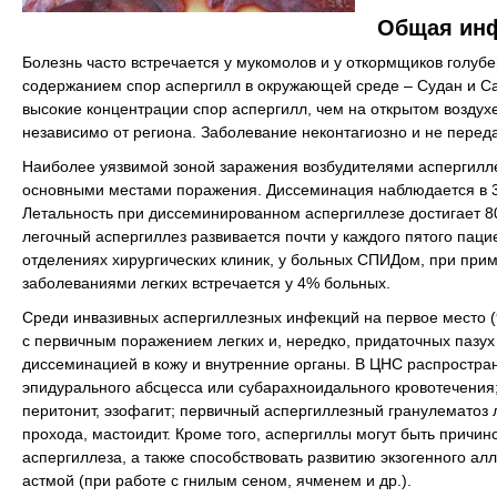
Общая ин
Болезнь часто встречается у мукомолов и у откормщиков голубе
содержанием спор аспергилл в окружающей среде – Судан и С
высокие концентрации спор аспергилл, чем на открытом возд
независимо от региона. Заболевание неконтагиозно и не переда
Наиболее уязвимой зоной заражения возбудителями аспергиллез
основными местами поражения. Диссеминация наблюдается в 3
Летальность при диссеминированном аспергиллезе достигает 8
легочный аспергиллез развивается почти у каждого пятого пац
отделениях хирургических клиник, у больных СПИДом, при пр
заболеваниями легких встречается у 4% больных.
Среди инвазивных аспергиллезных инфекций на первое место (
с первичным поражением легких и, нередко, придаточных пазух 
диссеминацией в кожу и внутренние органы. В ЦНС распростран
эпидурального абсцесса или субарахноидального кровотечения; 
перитонит, эзофагит; первичный аспергиллезный гранулематоз 
прохода, мастоидит. Кроме того, аспергиллы могут быть причи
аспергиллеза, а также способствовать развитию экзогенного ал
астмой (при работе с гнилым сеном, ячменем и др.).