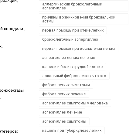
 реакций,
Офтальмологія
аллергический бронхолегочный
аспергиллез
Проктологія
причины возникновения бронхиальной
Пульмонологія, фтизіатрія
астмы
Стоматологія. Захворювання порожнини рота
й спондилит,
первая помощь при отеке легких
Травматологія і ортопедія
бронхолегочный аспергиллез
Урологія і нефрологія
х,
первая помощь при воспалении легких
Школа здоров'я
аспергиллез легких лечение
Щеплення
кашель и боль в грудной клетке
локальный фиброз легких что это
фиброз легких симптомы
ронхоэктазы
фиброз легких лечение
,
аспергиллез симптомы у человека
аспергиллез лечение
аспергиллез симптомы
кашель при туберкулезе легких
атетеров;