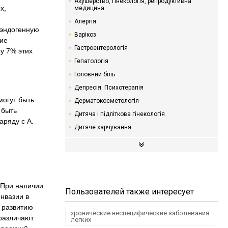
Акушерство, гінекологія, репродуктивна
х,
медицина
Алергія
 (эндогенную
Варікоз
ние
Гастроентерологія
у 7% этих
Гепатологія
Головний біль
Депресія. Психотерапія
 могут быть
Дерматокосметологія
 быть
Дитяча і підліткова гінекологія
аряду с A.
Дитяче харчування
Ендокринологія. Цукровий діабет
Кардіологія
Мамологія
Надлишкова вага. Дієти
 При наличии
Пользователей также интересует
Неврологія
инвазии в
к развитию
Онкологія
хронические неспецифические заболевания
 различают
легких
Отоларингологія