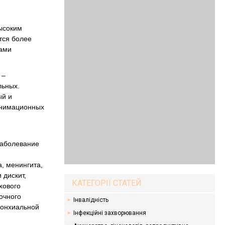
высоким
тся более
лами
 –
льных.
ый и
еанимационных
заболевание
, менингита,
 дискит,
КАТЕГОРІЇ СТАТЕЙ
хового
очного
Інвалідність
ронхиальной
Інфекційні захворювання