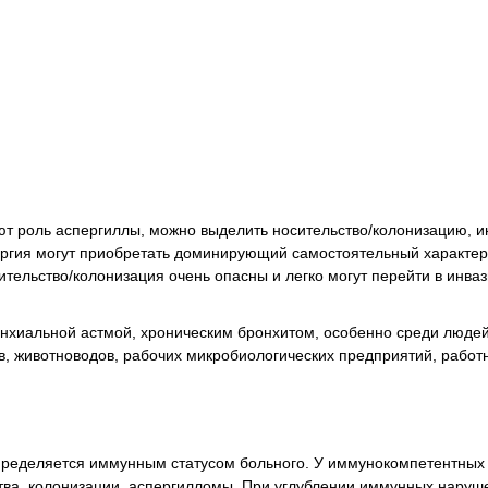
ют роль аспергиллы, можно выделить носительство/колонизацию, и
ергия могут приобретать доминирующий самостоятельный характер
ельство/колонизация очень опасны и легко могут перейти в инва
ронхиальной астмой, хроническим бронхитом, особенно среди люде
, животноводов, рабочих микробиологических предприятий, работн
определяется иммунным статусом больного. У иммунокомпетентных
ства, колонизации, аспергилломы. При углублении иммунных наруш