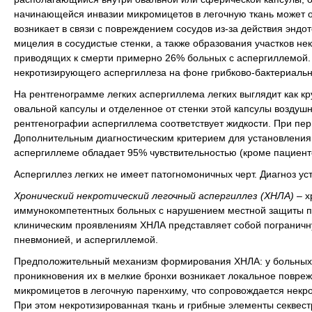
начинающейся инвазии микромицетов в легочную ткань может о
возникает в связи с повреждением сосудов из-за действия эндо
мицелия в сосудистые стенки, а также образования участков не
приводящих к смерти примерно 26% больных с аспергиллемой.
некротизирующего аспергиллеза на фоне грибково-бактериальн
На рентгенограмме легких аспергиллема легких выглядит как к
овальной капсулы и отделенное от стенки этой капсулы возду
рентгенографии аспергиллема соответствует жидкости. При п
Дополнительным диагностическим критерием для установления 
аспергиллеме обладает 95% чувствительностью (кроме пациент
Аспергиллез легких не имеет патогномоничных черт. Диагноз ус
Хронический некротический легочный аспергиллез (ХНЛА)
– х
иммунокомпетентных больных с нарушением местной защиты п
клиническим проявлениям ХНЛА представляет собой погранич
пневмонией, и аспергиллемой.
Предположительный механизм формирования ХНЛА: у больных 
проникновения их в мелкие бронхи возникает локальное повр
микромицетов в легочную паренхиму, что сопровождается некр
При этом некротизированная ткань и грибные элементы секвес