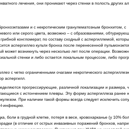
декватного лечения, они проникают через стенки в полость других а
 бронхоэктазами и с некротическим гранулематозным бронхитом, с
евого или серого цвета, возможно – с образованиями, обтурирую
рибной конгломерат, по составу сходный с аспергиллемой, котор
осится аспергиллез культи бронха после перенесенной пульмонэкто
ый может возникнуть через несколько лет после операции. Возмож
иальной стенки и либо остается локальным процессом, либо прогр
иллез
с четко ограниченными очагами некротического аспергиллез
ор аспергилл.
ределяются прогрессирующие, различной локализации и размера, ч
тающиеся с истончением плевры. Эту форму аспергиллеза ранее 
еркулезом. При наличии такой формы всегда следует исключить со
ИЧ-инфекцию.
а, боли в грудной клетке, потеря в весе, кровохарканье (у 10% бо
радки (в отличие от острых инвазивных поражений бронхов, напри