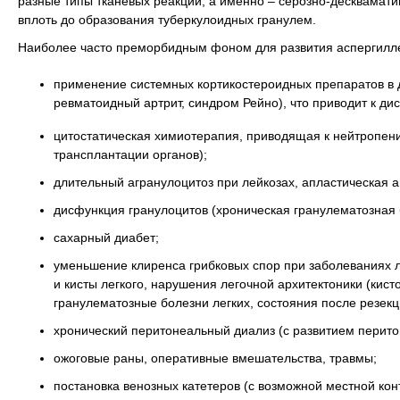
разные типы тканевых реакций, а именно – серозно-десквамати
вплоть до образования туберкулоидных гранулем.
Наиболее часто преморбидным фоном для развития аспергилле
применение системных кортикостероидных препаратов в д
ревматоидный артрит, синдром Рейно), что приводит к д
цитостатическая химиотерапия, приводящая к нейтропени
трансплантации органов);
длительный агранулоцитоз при лейкозах, апластическая а
дисфункция гранулоцитов (хроническая гранулематозная 
сахарный диабет;
уменьшение клиренса грибковых спор при заболеваниях ле
и кисты легкого, нарушения легочной архитектоники (кист
гранулематозные болезни легких, состояния после резекци
хронический перитонеальный диализ (с развитием перито
ожоговые раны, оперативные вмешательства, травмы;
постановка венозных катетеров (с возможной местной кон