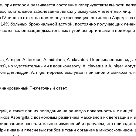
е, при котором развивается состояние гиперчувствительности легки
 воспалительное заболевание легких у иммунокомпетентных лиц,
 IV типов в ответ на постоянную экспозицию антигенов Aspergillus
7-14% больных бронхиальной астмой, постоянно получающих лече
ечается колонизация дыхательных путей аспергиллами и примерно 
, A. niger, A. terreus, A. nidulans, A. clavatus. Перечисленные виды
s), но чувствительными к вориконазолу. A. clavatus и A. niger могут
ом для людей. A. niger нередко выступает причиной отомикоза и, н
минированный Т-клеточный ответ.
дий, а также при их попадании на раневую поверхность и с пищей.
хов Aspergilla с возможным развитием массивной их вегетации и 
рмированием воспалительных изменений и гранулем, что приводит 
ри инвазии плесневых грибов в ткани организма микроскопически