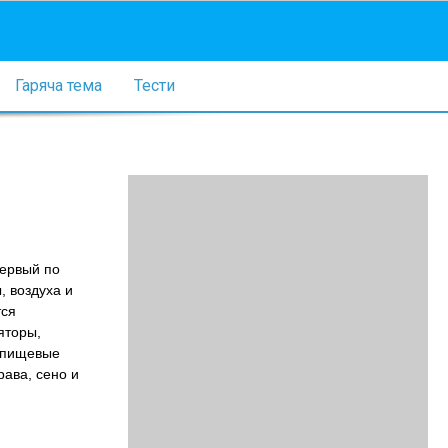
Гаряча тема
Тести
Первый по
, воздуха и
тся
яторы,
, пищевые
рава, сено и