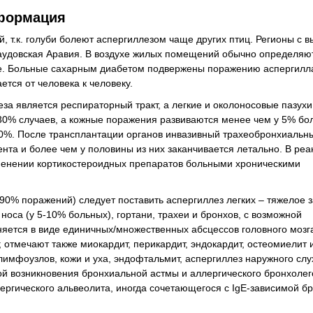
формация
й, т.к. голуби болеют аспергиллезом чаще других птиц. Регионы с 
аудовская Аравия. В воздухе жилых помещений обычно определяю
ухе. Больные сахарным диабетом подвержены поражению аспергил
ется от человека к человеку.
а является респираторный тракт, а легкие и околоносовые пазухи
0% случаев, а кожные поражения развиваются менее чем у 5% бо
0%. После трансплантации органов инвазивный трахеобронхиальн
иента и более чем у половины из них заканчивается летально. В р
именении кортикостероидных препаратов больными хроническими
90% поражений) следует поставить аспергиллез легких – тяжелое 
носа (у 5-10% больных), гортани, трахеи и бронхов, с возможной
яется в виде единичных/множественных абсцессов головного мозга
отмечают также миокардит, перикардит, эндокардит, остеомиелит и
лимфоузлов, кожи и уха, эндофтальмит, аспергиллез наружного слу
ной возникновения бронхиальной астмы и аллергического бронхолег
лергического альвеолита, иногда сочетающегося с IgE-зависимой б