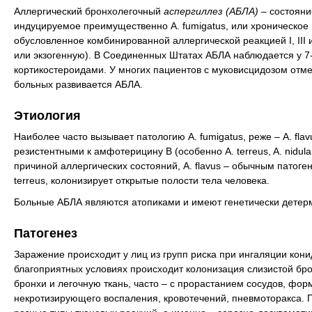
Аллергический бронхолегочный
аспергиллез (АБЛА)
– состояни
индуцируемое преимущественно A. fumigatus, или хроническое
обусловленное комбинированной аллергической реакцией I, III и
или экзогенную). В Соединенных Штатах АБЛА наблюдается у 
кортикостероидами. У многих пациентов с муковисцидозом отм
больных развивается АБЛА.
Этиология
Наиболее часто вызывает патологию A. fumigatus, реже – A. flavus
резистентными к амфотерицину В (особенно A. terreus, A. nidulan
причиной аллергических состояний, A. flavus – обычным патоген
terreus, колонизирует открытые полости тела человека.
Больные АБЛА являются атопиками и имеют генетически детер
Патогенез
Заражение происходит у лиц из групп риска при ингаляции кони
благоприятных условиях происходит колонизация слизистой брон
бронхи и легочную ткань, часто – с прорастанием сосудов, фо
некротизирующего воспаления, кровотечений, пневмоторакса. П