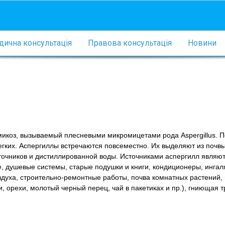
ична консультація
Правова консультація
Новини
микоз, вызываемый плесневыми микромицетами рода Aspergillus. 
егких. Аспергиллы встречаются повсеместно. Их выделяют из почвы
точников и дистиллированной воды. Источниками аспергилл являю
, душевые системы, старые подушки и книги, кондиционеры, ингал
здуха, строительно-ремонтные работы, почва комнатных растений
, орехи, молотый черный перец, чай в пакетиках и пр.), гниющая т