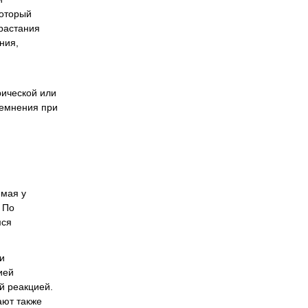
который
орастания
ния,
рической или
темнения при
емая у
 По
мся
и
ией
й реакцией.
ают также