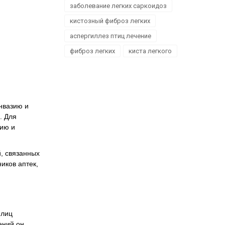
заболевание легких саркоидоз
кистозный фиброз легких
аспергиллез птиц лечение
фиброз легких
киста легкого
нвазию и
. Для
зию и
й, связанных
иков аптек,
 лиц
ений он