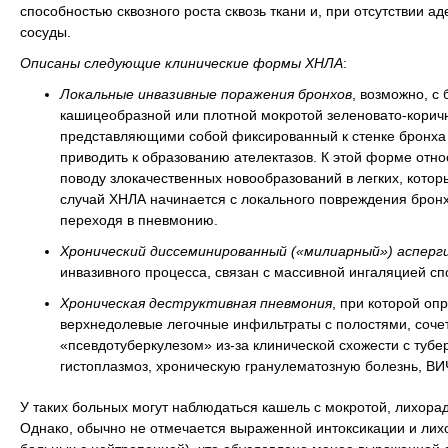
способностью сквозного роста сквозь ткани и, при отсутствии а
сосуды.
Описаны следующие клинические формы ХНЛА
:
Локальные инвазивные поражения бронхов
, возможно, с
кашицеобразной или плотной мокротой зеленовато-коричн
представляющими собой фиксированный к стенке бронха г
приводить к образованию ателектазов. К этой форме отн
поводу злокачественных новообразований в легких, котор
случай ХНЛА начинается с локального повреждения бронх
переходя в пневмонию.
Хронический диссеминированный («милиарный») асперг
инвазивного процесса, связан с массивной ингаляцией сп
Хроническая деструктивная пневмония
, при которой оп
верхнедолевые легочные инфильтраты с полостями, соче
«псевдотуберкулезом» из-за клинической схожести с туб
гистоплазмоз, хроническую гранулематозную болезнь, В
У таких больных могут наблюдаться кашель с мокротой, лихорадк
Однако, обычно не отмечается выраженной интоксикации и лихо