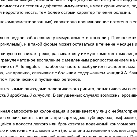
исимости от степени дефектов иммунитета, имеет хроническое, по
 недостаточность, тем более острый характер течения болезни.
нокомпроментированных) характерно проникновение патогена в с
ельно редкое заболевание у иммунокомпетентных лиц. Проявляется
ргиллемы), и в такой форме может оставаться в течение месяцев и
синусов возникает реже, развивается у иммунокомпетентных лиц в
 гранулематозное воспаление с медленным распространением на о
личие от A. fumigatus – наиболее частого возбудителя аспергиллеза 
 как правило, связывают с большим содержанием конидий A. flav
том тропических и пустынных регионов.
ительными эпизодами аллергического ринита, астматическим сос
ский грибковый синусит
. В запущенных случаях возможны эрозив
енная сапрофитная колонизация и развивается у лиц с неблагопри
легких, кисты, каверны при саркоидозе, туберкулезе, эмфиземе,
щийся в полости легкого или бронхоэктазе подвижный конгломерат
ю и клеточными элементами (по степени затемнения соответствует
тделяясь от нее воздушной прослойкой, с утолщением плевры. Пр