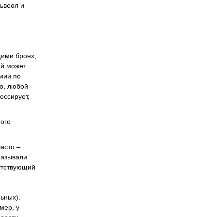
львеол и
щими бронх,
ый может
мии по
но, любой
ессирует,
ного
асто –
называли
путствующий
льных).
мер, у