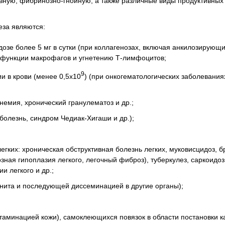
вную, фибринозно-гнойную, а также различные виды продуктивных
за являются:
озе более 5 мг в сутки (при коллагенозах, включая анкилозирующи
исфункции макрофагов и угнетению Т-лимфоцитов;
9
и в крови (менее 0,5х10
) (при онкогематологических заболевания
немия, хронический гранулематоз и др.;
болезнь, синдром Чедиак-Хигаши и др.);
гких: хроническая обструктивная болезнь легких, муковисцидоз, б
озная гипоплазия легкого, легочный фиброз), туберкулез, саркоидоз
и легкого и др.;
нита и последующей диссеминацией в другие органы);
таминацией кожи), самоклеющихся повязок в области постановки к