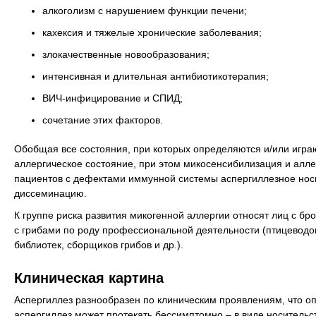
алкоголизм с нарушением функции печени;
кахексия и тяжелые хронические заболевания;
злокачественные новообразования;
интенсивная и длительная антибиотикотерапия;
ВИЧ-инфицирование и СПИД;
сочетание этих факторов.
Обобщая все состояния, при которых определяются и/или игра
аллергическое состояние, при этом микосенсибилизация и алл
пациентов с дефектами иммунной системы аспергиллезное носит
диссеминацию.
К группе риска развития микогенной аллергии относят лиц с б
с грибами по роду профессиональной деятельности (птицеводов
библиотек, сборщиков грибов и др.).
Клиническая картина
Аспергиллез разнообразен по клиническим проявлениям, что 
аспергиллез может протекать бессимптомно – в виде носитель