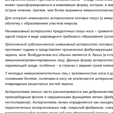
может трансформироваться в инвазивную форму, которая, в зав
острое течение, причем, чем более выражена иммунологическая
Для
острого инвазивного аспергиллеза носовых пазух
(у имму
оболочку с образованием участков некроза.
Неинвазивный аспергиллез
придаточных пазух носа – сравнит
одной пазухе в виде шаровидного грибкового образования (аспе
Хронический субклинический инвазивный аспергиллез
носовых 
протекает годами и представляет хроническое фиброзирующее
черепа, мозг. Возбудителем его обычно является A. flavus (в от
иммунокомпроментированных лиц). Данную форму аспергиллеза,
окружающей среде, особенно – в странах с жарким сухим клима
У молодых иммунокомпетентных лиц с заложенностью носа и дл
головными болями, полипами в носу не исключается
аллергиче
повреждения решетчатых костей черепа.
Аспергиллема легких
часто рассматривается как доброкачеств
преморбидным фоном и нарушенными функциями легких (фиброз 
гистоплазмозе). Аспергиллема легких определяется как находя
переплетенных аспергиллезных гиф, покрытый фибрином, слизь
располагающийся внутри овальной или сферической капсулы, о