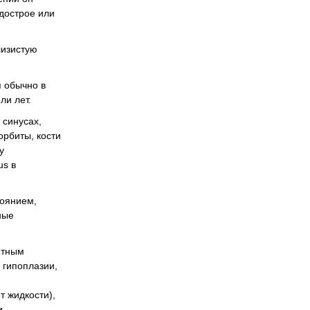
дострое или
лизистую
 обычно в
ли лет.
 синусах,
рбиты, кости
у
us в
тоянием,
ные
ятным
 гипоплазии,
 жидкости),
и