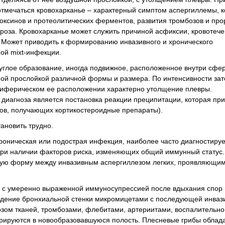
тмечаться кровохарканье – характерный симптом аспергиллемы, 
токсинов и протеолитических ферментов, развития тромбозов и пр
кроза. Кровохарканье может служить причиной асфиксии, кровотече
 Может приводить к формированию инвазивного и хронического
ой mixt-инфекции.
руглое образование, иногда подвижное, расположенное внутри сфе
шной прослойкой различной формы и размера. По интенсивности за
ериферическом ее расположении характерно утолщение плевры.
диагноза является постановка реакции преципитации, которая при
ов, получающих кортикостероидные препараты).
тановить трудно.
роническая или подострая инфекция, наиболее часто диагностиру
ри наличии факторов риска, изменяющих общий иммунный статус.
ную форму между инвазивным аспергиллезом легких, проявляющи
с умеренно выраженной иммуносупрессией после вдыхания спор 
еждение бронхиальной стенки микромицетами с последующей инваз
озом тканей, тромбозами, флебитами, артериитами, воспалительно
трируются в новообразовавшуюся полость. Плесневые грибы облад