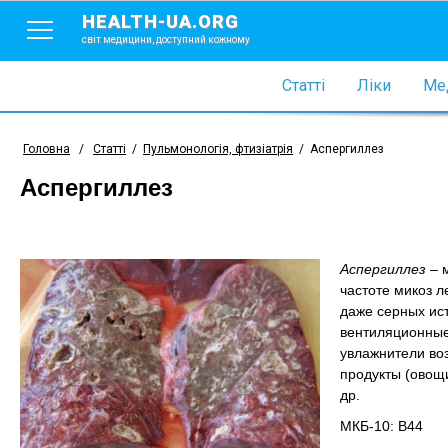
HEALTH-UA.ORG
світ медицини, доступний кожному
Статті
Ліки
Мед
Головна
/
Статті
/
Пульмонологія, фтизіатрія
/
Аспергиллез
Аспергиллез
Аспергиллез
– 
частоте микоз л
даже серных ис
вентиляционные
увлажнители во
продукты (овощи
др.
МКБ-10: В44