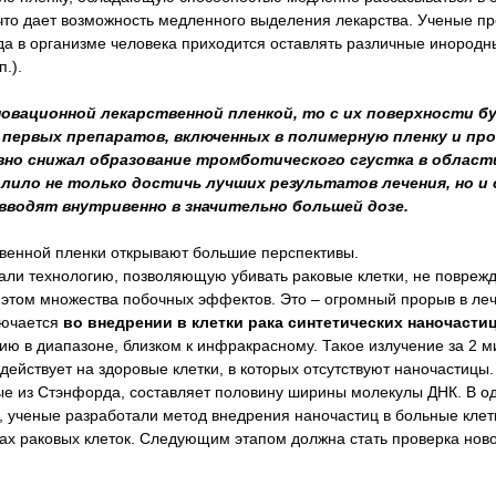
 что дает возможность медленного выделения лекарства. Ученые п
гда в организме человека приходится оставлять различные инородн
п.).
овационной лекарственной пленкой, то с их поверхности б
 первых препаратов, включенных в полимерную пленку и п
вно снижал образование тромботического сгустка в област
лило не только достичь лучших результатов лечения, но и
вводят внутривенно в значительно большей дозе.
венной пленки открывают большие перспективы.
али технологию, позволяющую убивать раковые клетки, не повреж
и этом множества побочных эффектов. Это – огромный прорыв в ле
лючается
во внедрении в клетки рака синтетических наночасти
ию в диапазоне, близком к инфракрасному. Такое излучение за 2 м
 действует на здоровые клетки, в которых отсутствуют наночастицы
ые из Стэнфорда, составляет половину ширины молекулы ДНК. В од
, ученые разработали метод внедрения наночастиц в больные клетк
х раковых клеток. Следующим этапом должна стать проверка ново