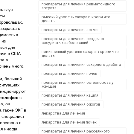
Офтальмологія
препараты для лечения ревматоидного
артрита
ользуя
Проктологія
ыты
высокий уровень сахара в крови что
Пульмонологія, фтизіатрія
делать
бровольцах.
Стоматологія. Захворювання порожнини рота
возраста с
препараты для лечения астмы
Травматологія і ортопедія
димость в
препараты для лечения сердечно
 из
Урологія і нефрологія
сосудистых заболеваний
ться для
Школа здоров'я
повышенный уровень сахара в крови что
рачи в США
делать
Щеплення
за в
препараты для лечения сахарного диабета
очень много,
препараты для лечения почек
зи, большой
препараты для лечения остеопороза у
ситуациях.
женщин
ункционируют
препараты для лечения кашля
 телефон
с
а, он
препараты для лечения ожогов
 также ЭКГ в
лекарства для лечения
, специалист
лекарства для лечения почек
телефона в
я иногда
препараты для лечения рассеянного