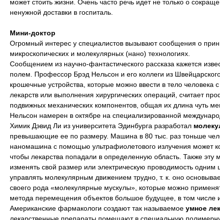
может стоить жизни. Очень часто речь идет не только о сокращ
ненужной доставки в госпиталь.
Мини-доктор
Огромный интерес у специалистов вызывают сообщения о прин
микроскопических и молекулярных (нано) технологиях.
Сообщением из научно-фантастического рассказа кажется изве
полем. Профессор Брэд Нельсон и его коллеги из Швейцарского
крошечные устройства, которые можно ввести в тело человека 
лекарств или выполнения хирургических операций, считает профе
подвижных механических компонентов, общая их длина чуть ме
Нельсон намерен в октябре на специализированной междунар
Химик Дэвид Ли из университета Эдинбурга разработал
молеку
превышающие ее по размеру. Машина в 80 тыс. раз тоньше чело
наномашина с помощью ультрафиолетового излучения может ко
чтобы лекарства попадали в определенную область. Также эту 
изменять свой размер или электрическую проводимость одним щ
управлять молекулярным движением трудно, т. к. оно основывае
своего рода «молекулярные мускулы», которые можно применят
метода перемещения объектов большое будущее, в том числе 
Американские фармакологи создают так называемое
умное ле
лекарственные препараты помещают в специальную полимерну