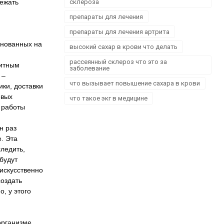
бежать
склероза
препараты для лечения
препараты для лечения артрита
снованных на
высокий сахар в крови что делать
рассеянный склероз что это за
нитным
заболевание
–
что вызывает повышение сахара в крови
ки, доставки
евых
что такое экг в медицине
 работы
н раз
. Эта
ледить,
будут
искусственно
создать
, у этого
рганизме.