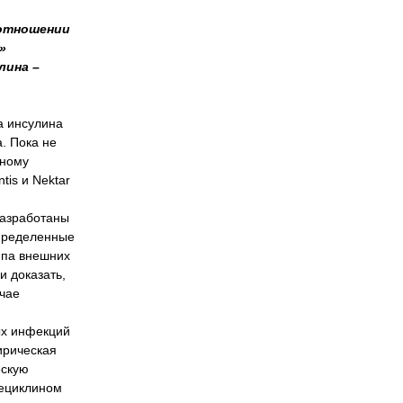
 отношении
»
лина –
а инсулина
. Пока не
вному
tis и Nektar
разработаны
определенные
ппа внешних
и доказать,
учае
ых инфекций
ирическая
ескую
гециклином