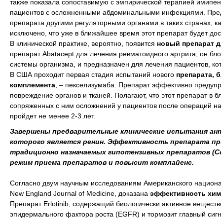
также показала сопоставимую с эмпирической терапией имипен
пациентов с осложненными абдоминальными инфекциями. Предс
препарата другими регуляторными органами в таких странах, к
исключено, что уже в ближайшее время этот препарат будет до
В клинической практике, вероятно, появится
новый препарат д
препарат Аbatacept для лечения ревматоидного артрита, он бл
системы организма, и предназначен для лечения пациентов, к
В США проходит первая стадия испытаний нового
препарата, 
комплемента
, – пекселизумаба. Препарат эффективно предуп
повреждение органов и тканей. Полагают, что этот препарат в
сопряженных с ним осложнений у пациентов после операций н
пройдет не менее 2-3 лет.
Завершены предварительные клинические испытания ант
которого является ренин. Эффективность препарата пр
традиционно назначаемых гипотензивных препаратов (Co
режим приема препаратов и повысит комплайенс.
Согласно двум научным исследованиям Американского национал
New England Journal of Medicine, доказана
эффективность хим
Препарат Erlotinib, содержащий биологически активное вещест
эпидермального фактора pocтa (EGFR) и тормозит главный сигн