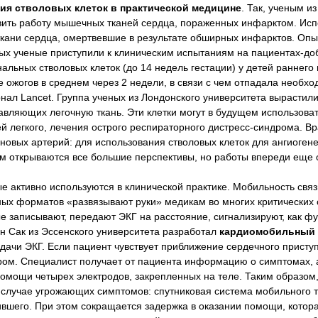
ия стволовых клеток в практической медицине
. Так, ученым из
вить работу мышечных тканей сердца, пораженных инфарктом. Исп
ткани сердца, омертвевшие в результате обширных инфарктов. Оп
ных ученые приступили к клиническим испытаниям на пациентах-до
ьных стволовых клеток (до 14 недель гестации) у детей раннего 
ожогов в среднем через 2 недели, в связи с чем отпадала необхо
ал Lancet. Группа ученых из Лондонского университета вырастили
тавляющих легочную ткань. Эти клетки могут в будущем использова
й легкого, лечения острого респираторного дистресс-синдрома. В
овых артерий: для использования стволовых клеток для ангиогене
ем открываются все большие перспективы, но работы впереди еще 
е активно используются в клинической практике. Мобильность свя
ых форматов «развязывают руки» медикам во многих критических 
 записывают, передают ЭКГ на расстояние, сигнализируют, как ф
 Сак из Эссенского университета разработал
кардиомобильный
едачи ЭКГ. Если пациент чувствует приближение сердечного приступ
ром. Специалист получает от пациента информацию о симптомах, а
мощи четырех электродов, закрепленных на теле. Таким образом
 случае угрожающих симптомов: спутниковая система мобильного 
шего. При этом сокращается задержка в оказании помощи, котора