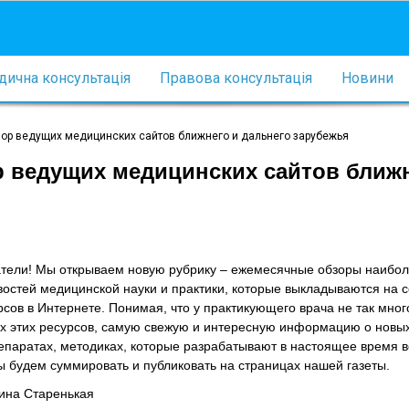
ична консультація
Правова консультація
Новини
зор ведущих медицинских сайтов ближнего и дальнего зарубежья
р ведущих медицинских сайтов ближн
тели! Мы открываем новую рубрику – ежемесячные обзоры наибо
остей медицинской науки и практики, которые выкладываются на с
сов в Интернете. Понимая, что у практикующего врача не так мно
ех этих ресурсов, самую свежую и интересную информацию о новы
репаратах, методиках, которые разрабатывают в настоящее время 
ы будем суммировать и публиковать на страницах нашей газеты.
ина Старенькая