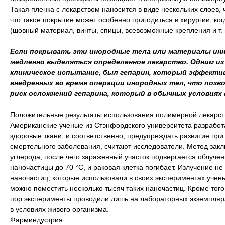
Такая пленка с лекарством наносится в виде нескольких слоев,
что такое покрытие может особенно пригодиться в хирургии, ко
(шовный материал, винты, спицы, всевозможные крепления и т. 
Если покрывать эти инородные тела или материалы инн
медленно выделяться определенное лекарство. Одним из
клиническое испытание, был гепарин, который эффекти
внедренных во время операции инородных тел, что позво
риск осложнений гепарина, который в обычных условиях 
Положительные результаты использования полимерной лекарст
Американские ученые из Стэнфордского университета разработ
здоровые ткани, и соответственно, предупреждать развитие пр
смертельного заболевания, считают исследователи. Метод зак
углерода, после чего зараженный участок подвергается облучен
наночастицы до 70 °С, и раковая клетка погибает. Излучение не
наночастиц, которые использовали в своих экспериментах учен
можно поместить несколько тысяч таких наночастиц. Кроме того
пор эксперименты проводили лишь на лабораторных экземпляра
в условиях живого организма.
Фарминдустрия