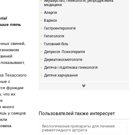
Акушерство, гінекологія, репродуктивна
медицина
Алергія
ial
Варікоз
йшие пять
Гастроентерологія
Гепатологія
нных свиней,
Головний біль
рганизмом
Депресія. Психотерапія
свиней
Дерматокосметологія
 показывают,
Дитяча і підліткова гінекологія
ра Техасского
Дитяче харчування
ные с
Ендокринологія. Цукровий діабет
тся функции
Кардіологія
, что их
Мамологія
ее
е много
Надлишкова вага. Дієти
ишь у самцов
Пользователей также интересует
Неврологія
икли
Онкологія
ловека
биологические препараты для лечения
ревматоидного артрита
Отоларингологія