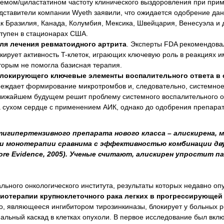
емом/циластатином частоту клинического выздоровления при при
тавители компании Wyeth заявили, что ожидается одобрение дан
ак Бразилия, Канада, Колумбия, Мексика, Швейцария, Венесуэла и 
ступен в стационарах США.
ля лечения ревматоидного артрита
. Эксперты FDA рекомендова
окирует активность T-клеток, играющих ключевую роль в реакциях 
оторым не помогла базисная терапия.
блокирующего ключевые элементы воспалительного ответа в 
реждает формирование микротромбов и, следовательно, системно
 ближайшем будущем решит проблему системного воспалительного о
а сухом сердце с применением АИК, однако до одобрения препара
игипертензивного препарата нового класса – алискирена, 
и монотерапии сравнима с эффективностью комбинации дв
re Evidence, 2005). Ученые считают, алискирен упростит п
ьного онкологического института, результаты которых недавно оп
иотерапии крупноклеточного рака легких в прогрессирующей
во, являющееся ингибитором тирозинкиназы, блокирует у больных 
альный каскад в клетках опухоли. В первое исследование был вкл