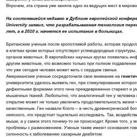
Впрочем, эта страна уже заняла одно из ведущих мест в мирово
На состоявшейся недавно в Дублине европейской конфере
University заявил, что разрабатываемая технология пер
лет, а в 2010 г. начнется ее испытание в больницах.
Британским ученым после кропотливой работы, которая продол
в клетках крови которых отсутствуют углеводородные структу
органов животных. В европейских научных кругах появилась и
другим животным, что возможно только при полном подавлении
что уже сегодня человек может жить с сердцем свиньи.
Американские ученые сосредоточили свое внимание на
генети
университета удалось выявить ген, при стимулировании котор
дефектными формами этого гена преждевременно стареют и уми
мышечных тканей. Любопытно, что аналогичный ген у человека 
открытие может не только увеличить продолжительность жизни 
качественным. Ген назвали Клото – в честь древнегреческой бо
неясного, что предстоит тщательно исследовать. Так, воздейст
мыши, а у самок этого почему-то не происходит. Кроме того, у
проблемы с размножением. Ученые также имеют основания говор
склонность к заболеванию сахарным диабетом.