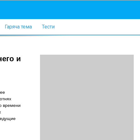
Гаряча тема
Тести
его и
лее
отнях
го времени
х
ведущие