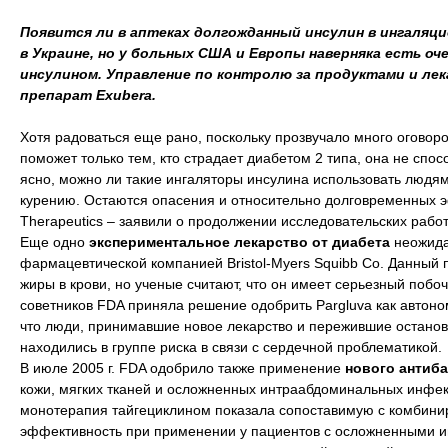
Появится ли в аптеках долгожданный инсулин в ингаляц
в Украине, но у больных США и Европы наверняка есть 
инсулином. Управление по контролю за продуктами и ле
препарат Exubera.
Хотя радоваться еще рано, поскольку прозвучало много оговоро
поможет только тем, кто страдает диабетом 2 типа, она не спо
ясно, можно ли такие ингаляторы инсулина использовать людям
курению. Остаются опасения и относительно долговременных эфф
Therapeutics – заявили о продолжении исследовательских работ
Еще одно
экспериментальное лекарство от диабета
неожида
фармацевтической компанией Bristol-Myers Squibb Co. Данный 
жиры в крови, но ученые считают, что он имеет серьезный побо
советников FDA приняла решение одобрить Pargluva как автономн
что люди, принимавшие новое лекарство и пережившие остановк
находились в группе риска в связи с сердечной проблематикой.
В июле 2005 г. FDA одобрило также применение
нового антиб
кожи, мягких тканей и осложненных интраабдоминальных инфек
монотерапия тайгециклином показала сопоставимую с комбин
эффективность при применении у пациентов с осложненными и