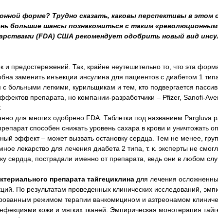
ионной форме? Трудно сказать, каковы перспективы в этом
очень большие шансы познакомиться с таким «революционным
карствами (FDA) США рекомендует одобрить новый вид инсу
к и предостережений. Так, крайне неутешительно то, что эта форм
собна заменить инъекции инсулина для пациентов с диабетом 1 типа
 с больными легкими, курильщикам и тем, кто подвергается пасси
ектов препарата, но компании-разработчики – Pfizer, Sanofi-Aven
.
нно для многих одобрено FDA. Таблетки под названием Pargluva 
препарат способен снижать уровень сахара в крови и уничтожать 
чный эффект – может вызвать остановку сердца. Тем не менее, гру
ое лекарство для лечения диабета 2 типа, т. к. эксперты не смогл
у сердца, пострадали именно от препарата, ведь они в любом сл
актериального препарата тайгециклина
для лечения осложненн
ций. По результатам проведенных клинических исследований, эмп
ированным режимом терапии ванкомицином и азтреонамом клинич
нфекциями кожи и мягких тканей. Эмпирическая монотерапия тай