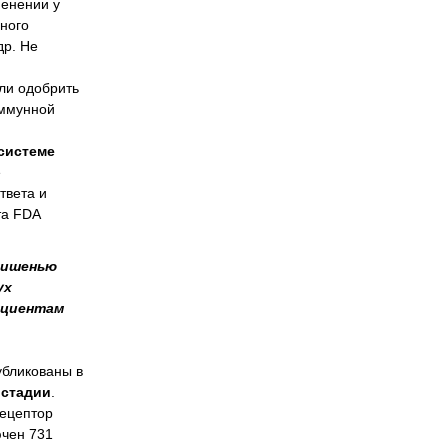
менении у
ного
др. Не
ли одобрить
иммунной
системе
е
твета и
та FDA
мишенью
ух
ациентам
убликованы в
 стадии
.
рецептор
ючен 731