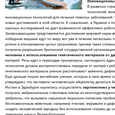
Инновационны
В развитых стр
технологий, воз
инновационных технологий для лечения тяжелых заболеваний.
новых достижениях в этой области. К сожалению, в Украине о 
научных исследований не дает возможности эффективно работа
Захватывающими представляются достижения мировой науки
в
победным маршем идут по миру вот уже в течение нескольких по
успехи в клонировании целых организмов, причем таких сложных
получила разрешение британской государственной организации H
человека с использованием генетического материала от д
матерей. Речь идет о пересадке пронуклеуса, гаплоидного ядр
технология должна воспрепятствовать передаче от матери к р
генетического материала ученые рассчитывают заменить деф
Еще дальше пошли английские ученые, которые в свое время со
утверждают, что заставили человеческую яйцеклетку делиться 
Рослин в Эдинбурге научились осуществлять
партеногенез у ч
получать эмбриональные стволовые клетки из неоплодотворенно
эмбрионы, что вызывало серьезные морально-этические пробле
беспозвоночным животным, например пчелам, муравьям и даф
создать человеческий зародыш без использования спермы до си
заверения ученых Великобритании.