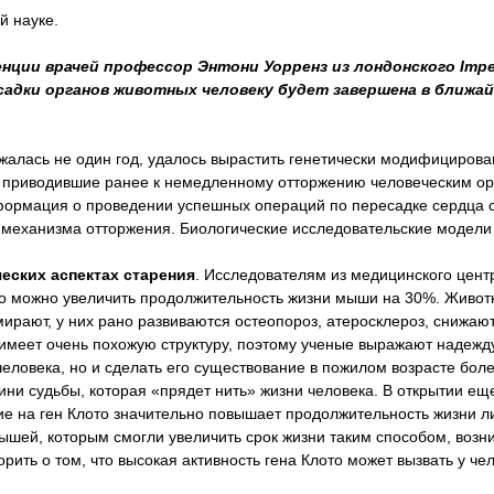
й науке.
нции врачей профессор Энтони Уорренз из лондонского Imper
есадки органов животных человеку будет завершена в ближа
жалась не один год, удалось вырастить генетически модифицирова
ры, приводившие ранее к немедленному отторжению человеческим о
нформация о проведении успешных операций по пересадке сердца 
 механизма отторжения. Биологические исследовательские модели
ческих аспектах старения
. Исследователям из медицинского цент
ого можно увеличить продолжительность жизни мыши на 30%. Живот
рают, у них рано развиваются остеопороз, атеросклероз, снижаю
имеет очень похожую структуру, поэтому ученые выражают надежду
человека, но и сделать его существование в пожилом возрасте бол
гини судьбы, которая «прядет нить» жизни человека. В открытии ещ
вие на ген Клото значительно повышает продолжительность жизни л
 мышей, которым смогли увеличить срок жизни таким способом, возн
ить о том, что высокая активность гена Клото может вызвать у че