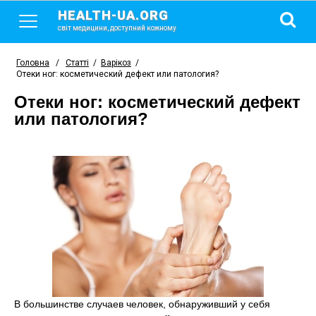
HEALTH-UA.ORG
світ медицини, доступний кожному
Головна
/
Статті
/
Варікоз
/
Отеки ног: косметический дефект или патология?
Отеки ног: косметический дефект
или патология?
В большинстве случаев человек, обнаруживший у себя