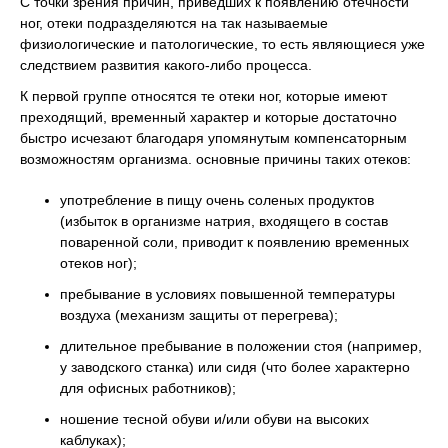
С точки зрения причин, приведших к появлению отечности
ног, отеки подразделяются на так называемые
физиологические и патологические, то есть являющиеся уже
следствием развития какого-либо процесса.
К первой группе относятся те отеки ног, которые имеют
преходящий, временный характер и которые достаточно
быстро исчезают благодаря упомянутым компенсаторным
возможностям организма. основные причины таких отеков:
употребление в пищу очень соленых продуктов
(избыток в организме натрия, входящего в состав
поваренной соли, приводит к появлению временных
отеков ног);
пребывание в условиях повышенной температуры
воздуха (механизм защиты от перегрева);
длительное пребывание в положении стоя (например,
у заводского станка) или сидя (что более характерно
для офисных работников);
ношение тесной обуви и/или обуви на высоких
каблуках);