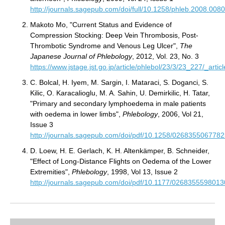
http://journals.sagepub.com/doi/full/10.1258/phleb.2008.008
Makoto Mo, "Current Status and Evidence of
Compression Stocking: Deep Vein Thrombosis, Post-
Thrombotic Syndrome and Venous Leg Ulcer",
The
Japanese Journal of Phlebology
, 2012, Vol. 23, No. 3
https://www.jstage.jst.go.jp/article/phlebol/23/3/23_227/_articl
C. Bolcal, H. Iyem, M. Sargin, I. Mataraci, S. Doganci, S.
Kilic, O. Karacalioglu, M. A. Sahin, U. Demirkilic, H. Tatar,
"Primary and secondary lymphoedema in male patients
with oedema in lower limbs",
Phlebology
, 2006, Vol 21,
Issue 3
http://journals.sagepub.com/doi/pdf/10.1258/026835506778
D. Loew, H. E. Gerlach, K. H. Altenkämper, B. Schneider,
"Effect of Long-Distance Flights on Oedema of the Lower
Extremities",
Phlebology
, 1998, Vol 13, Issue 2
http://journals.sagepub.com/doi/pdf/10.1177/026835559801