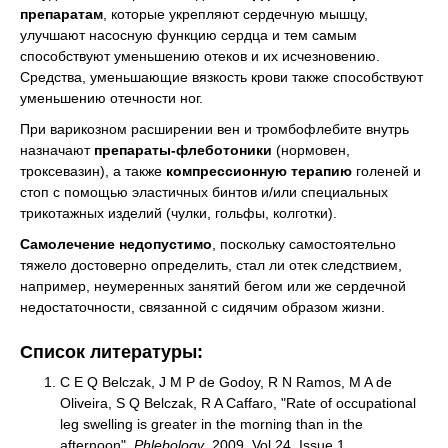
препаратам
, которые укрепляют сердечную мышцу,
улучшают насосную функцию сердца и тем самым
способствуют уменьшению отеков и их исчезновению.
Средства, уменьшающие вязкость крови также способствуют
уменьшению отечности ног.
При варикозном расширении вен и тромбофлебите внутрь
назначают
препараты-флеботоники
(нормовен,
троксевазин), а также
компрессионную терапию
голеней и
стоп с помощью эластичных бинтов и/или специальных
трикотажных изделий (чулки, гольфы, колготки).
Самолечение недопустимо
, поскольку самостоятельно
тяжело достоверно определить, стал ли отек следствием,
например, неумеренных занятий бегом или же сердечной
недостаточности, связанной с сидячим образом жизни.
Список литературы:
C E Q Belczak, J M P de Godoy, R N Ramos, M A de
Oliveira, S Q Belczak, R A Caffaro, "Rate of occupational
leg swelling is greater in the morning than in the
afternoon",
Phlebology
, 2009, Vol 24, Issue 1