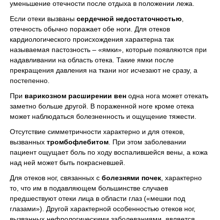
уменьшение отечности после отдыха в положении лежа.
Если отеки вызваны
сердечной недостаточностью
,
отечность обычно поражает обе ноги. Для отеков
кардиологического происхождения характерна так
называемая пастозность – «ямки», которые появляются при
надавливании на область отека. Такие ямки после
прекращения давления на ткани ног исчезают не сразу, а
постепенно.
При
варикозном расширении вен
одна нога может отекать
заметно больше другой. В пораженной ноге кроме отека
может наблюдаться болезненность и ощущение тяжести.
Отсутствие симметричности характерно и для отеков,
вызванных
тромбофлебитом
. При этом заболевании
пациент ощущает боль по ходу воспалившейся вены, а кожа
над ней может быть покрасневшей.
Для отеков ног, связанных с
болезнями почек
, характерно
то, что им в подавляющем большинстве случаев
предшествуют отеки лица в области глаз («мешки под
глазами»). Другой характерной особенностью отеков ног,
вызванных нефрологическими заболеваниями, является