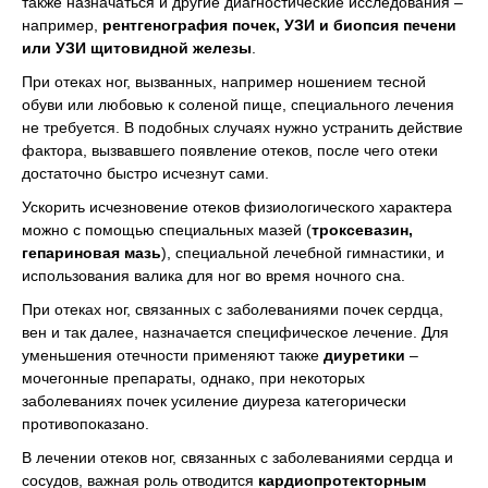
также назначаться и другие диагностические исследования –
например,
рентгенография почек, УЗИ и биопсия печени
или УЗИ щитовидной железы
.
При отеках ног, вызванных, например ношением тесной
обуви или любовью к соленой пище, специального лечения
не требуется. В подобных случаях нужно устранить действие
фактора, вызвавшего появление отеков, после чего отеки
достаточно быстро исчезнут сами.
Ускорить исчезновение отеков физиологического характера
можно с помощью специальных мазей (
троксевазин,
гепариновая мазь
), специальной лечебной гимнастики, и
использования валика для ног во время ночного сна.
При отеках ног, связанных с заболеваниями почек сердца,
вен и так далее, назначается специфическое лечение. Для
уменьшения отечности применяют также
диуретики
–
мочегонные препараты, однако, при некоторых
заболеваниях почек усиление диуреза категорически
противопоказано.
В лечении отеков ног, связанных с заболеваниями сердца и
сосудов, важная роль отводится
кардиопротекторным