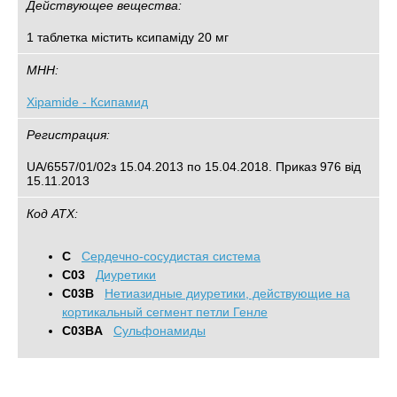
Действующее вещества:
1 таблетка містить ксипаміду 20 мг
МНН:
Xipamide - Ксипамид
Регистрация:
UA/6557/01/02з 15.04.2013 по 15.04.2018. Приказ 976 від
15.11.2013
Код АТХ:
C
Сердечно-сосудистая система
C03
Диуретики
C03B
Нетиазидные диуретики, действующие на
кортикальный сегмент петли Генле
C03BA
Сульфонамиды