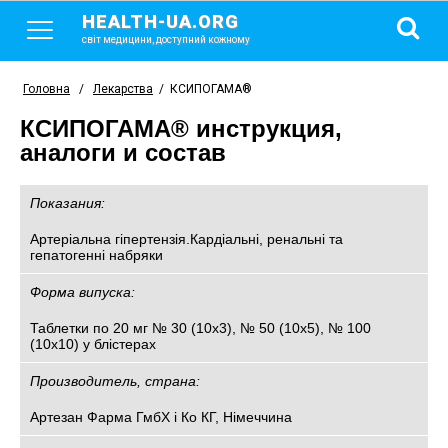
HEALTH-UA.ORG
світ медицини, доступний кожному
Головна
/
Лекарства
/
КСИПОГАМА®
КСИПОГАМА® инструкция,
аналоги и состав
Показания:
Артеріальна гіпертензія.Кардіальні, ренальні та
гепатогенні набряки
Форма випуска:
Таблетки по 20 мг № 30 (10х3), № 50 (10х5), № 100
(10х10) у блістерах
Производитель, страна:
Артезан Фарма ГмбХ і Ко КГ, Німеччина