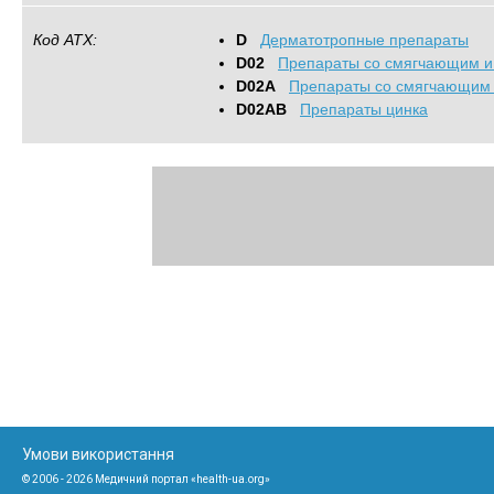
Код АТХ:
D
Дерматотропные препараты
D02
Препараты со смягчающим и
D02A
Препараты со смягчающим 
D02AB
Препараты цинка
Умови використання
© 2006 - 2026 Медичний портал «health-ua.org»