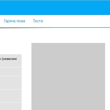
Гаряча тема
Тести
 (невеликі