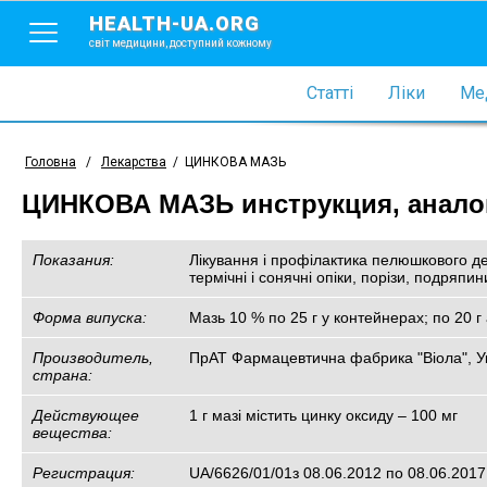
HEALTH-UA.ORG
світ медицини, доступний кожному
Статті
Ліки
Мед
Головна
/
Лекарства
/
ЦИНКОВА МАЗЬ
ЦИНКОВА МАЗЬ инструкция, аналог
Показания:
Лікування і профілактика пелюшкового де
термічні і сонячні опіки, порізи, подряпин
Форма випуска:
Мазь 10 % по 25 г у контейнерах; по 20 г 
Производитель,
ПрАТ Фармацевтична фабрика "Віола", У
страна:
Действующее
1 г мазі містить цинку оксиду – 100 мг
вещества:
Регистрация:
UA/6626/01/01з 08.06.2012 по 08.06.2017