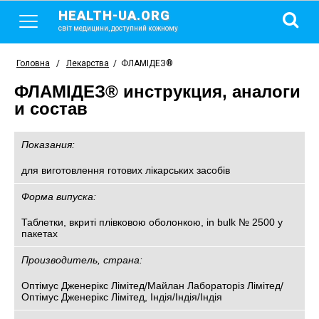
HEALTH-UA.ORG
світ медицини, доступний кожному
Головна
/
Лекарства
/
ФЛАМІДЕЗ®
ФЛАМІДЕЗ® инструкция, аналоги
и состав
Показания:
для виготовлення готових лікарських засобів
Форма випуска:
Таблетки, вкриті плівковою оболонкою, in bulk № 2500 у
пакетах
Производитель, страна:
Оптімус Дженерікс Лімітед/Майлан Лабораторіз Лімітед/
Оптімус Дженерікс Лімітед, Індія/Індія/Індія