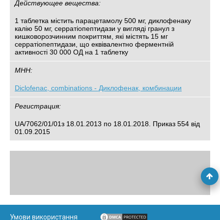
Действующее вещества:
1 таблетка містить парацетамолу 500 мг, диклофенаку
калію 50 мг, серратіопептидази у вигляді гранул з
кишковорозчинним покриттям, які містять 15 мг
серратіопептидази, що еквівалентно ферментній
активності 30 000 ОД на 1 таблетку
МНН:
Diclofenac, combinations - Диклофенак, комбинации
Регистрация:
UA/7062/01/01з 18.01.2013 по 18.01.2018. Приказ 554 від
01.09.2015
Умови використання