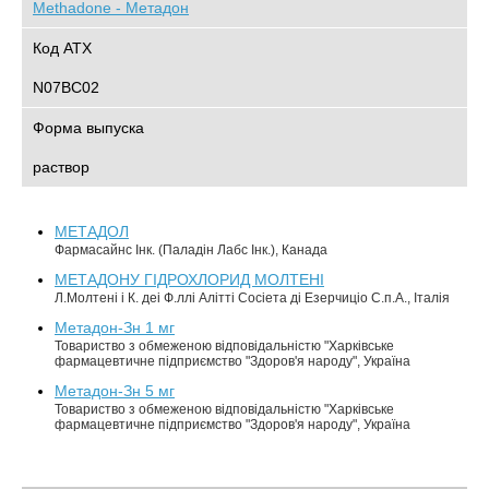
Methadone - Метадон
Код АТХ
N07BC02
Форма выпуска
раствор
МЕТАДОЛ
Фармасайнс Інк. (Паладін Лабс Інк.), Канада
МЕТАДОНУ ГІДРОХЛОРИД МОЛТЕНІ
Л.Молтені і К. деі Ф.ллі Алітті Сосіета ді Езерчиціо С.п.А., Італія
Метадон-Зн 1 мг
Товариство з обмеженою відповідальністю "Харківське
фармацевтичне підприємство "Здоров'я народу", Україна
Метадон-Зн 5 мг
Товариство з обмеженою відповідальністю "Харківське
фармацевтичне підприємство "Здоров'я народу", Україна