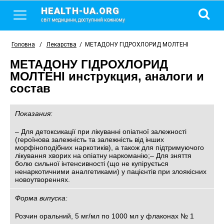
HEALTH-UA.ORG
світ медицини, доступний кожному
Головна
/
Лекарства
/
МЕТАДОНУ ГІДРОХЛОРИД МОЛТЕНІ
МЕТАДОНУ ГІДРОХЛОРИД
МОЛТЕНІ инструкция, аналоги и
состав
Показания:
– Для детоксикації при лікуванні опіатної залежності
(героїнова залежність та залежність від інших
морфіноподібних наркотиків), а також для підтримуючого
лікування хворих на опіатну наркоманію;– Для зняття
болю сильної інтенсивності (що не купірується
ненаркотичними аналгетиками) у пацієнтів при злоякісних
новоутвореннях.
Форма випуска:
Розчин оральний, 5 мг/мл по 1000 мл у флаконах № 1