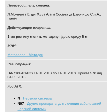
Производитель, страна:
Л.Молтені і К. деі Ф.ллі Алітті Сосіета ді Езерчиціо С.п.А.,
Італія
Действующее вещества:
1 мл розчину містить метадону гідрохлориду 5 мг
МНН:
Methadone - Метадон
Регистрация:
UA/7186/01/02з 14.01.2013 по 14.01.2018. Приказ 578 від
04.09.2015
Код АТХ:
N
Нервная система
N07
Другие препараты для лечения заболеваний
нервной системы