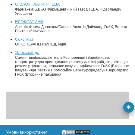
ОКСАЛІПЛАТИН-ТЕВА
Фармахемі Б.В./АТ Фармацевтичний завод ТЕВА, Нідерланди/
Угорщина
ЕЛОКСАТИН®
Авентіс Фарма Дагенхем/Санофі-Авентіс Дойчланд ГмбХ, Велика
Британія/Німеччина
Соксплат
ОНКО ТЕРАПІЗ ЛІМІТЕД, Індія
Элоксамеда
Самянг Біофармасьютікалз Корпорейшн (Виробництво
концентрату для приготування розчину для інфузій, стерилізація,
розлив у флакони, первинне пакування)/Комфасс ГмбХ (Вторинне
пакування)/Престиж Промосьйон Веркауфсфедерун+Вербсервис
ГмбХ (Вторинне пакування
Умови використання