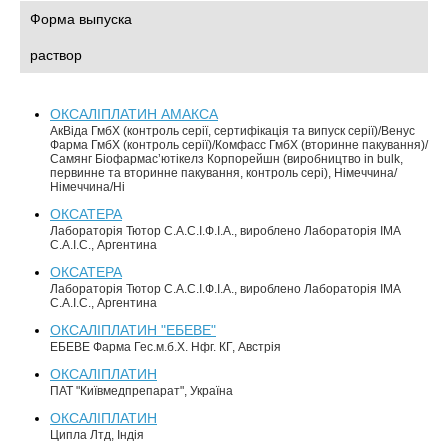
Форма выпуска
раствор
ОКСАЛІПЛАТИН АМАКСА
АкВіда ГмбХ (контроль серії, сертифікація та випуск серії)/Венус
Фарма ГмбХ (контроль серії)/Комфасс ГмбХ (вторинне пакування)/
Самянг Біофармас’ютікелз Корпорейшн (виробництво in bulk,
первинне та вторинне пакування, контроль сері), Німеччина/
Німеччина/Ні
ОКСАТЕРА
Лабораторія Тютор С.А.С.І.Ф.І.А., вироблено Лабораторія ІМА
С.А.І.С., Аргентина
ОКСАТЕРА
Лабораторія Тютор С.А.С.І.Ф.І.А., вироблено Лабораторія ІМА
С.А.І.С., Аргентина
ОКСАЛІПЛАТИН "ЕБЕВЕ"
ЕБЕВЕ Фарма Гес.м.б.Х. Нфг. КГ, Австрія
ОКСАЛІПЛАТИН
ПАТ "Київмедпрепарат", Україна
ОКСАЛІПЛАТИН
Ципла Лтд, Індія