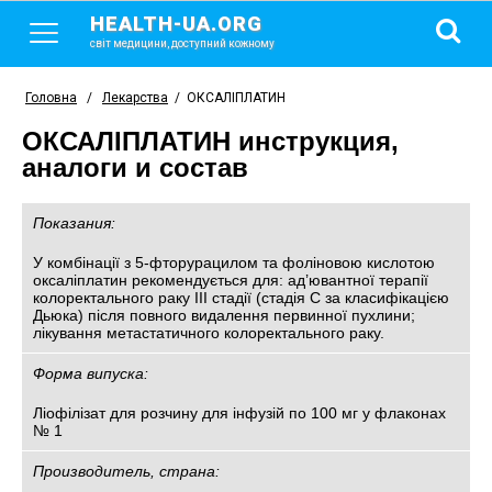
HEALTH-UA.ORG
світ медицини, доступний кожному
Головна
/
Лекарства
/
ОКСАЛІПЛАТИН
ОКСАЛІПЛАТИН инструкция,
аналоги и состав
Показания:
У комбінації з 5-фторурацилом та фоліновою кислотою
оксаліплатин рекомендується для: ад’ювантної терапії
колоректального раку III стадії (стадія C за класифікацією
Дьюка) після повного видалення первинної пухлини; 
лікування метастатичного колоректального раку.
Форма випуска:
Ліофілізат для розчину для інфузій по 100 мг у флаконах
№ 1
Производитель, страна: