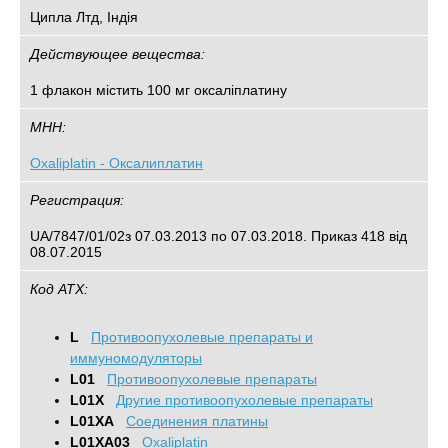
Ципла Лтд, Індія
Действующее вещества:
1 флакон містить 100 мг оксаліплатину
МНН:
Oxaliplatin - Оксалиплатин
Регистрация:
UA/7847/01/02з 07.03.2013 по 07.03.2018. Приказ 418 від
08.07.2015
Код АТХ:
L
Противоопухолевые препараты и
иммуномодуляторы
L01
Противоопухолевые препараты
L01X
Другие противоопухолевые препараты
L01XA
Соединения платины
L01XA03
Oxaliplatin