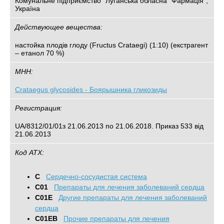
Комунальне підприємство "Луганська обласна "Фармація",
Україна
Действующее вещества:
настойка плодів глоду (Fructus Crataegi) (1:10) (екстрагент
– етанол 70 %)
МНН:
Crataegus glycosides - Боярышника гликозиды
Регистрация:
UA/8312/01/01з 21.06.2013 по 21.06.2018. Приказ 533 від
21.06.2013
Код АТХ:
C
Сердечно-сосудистая система
C01
Препараты для лечения заболеваний сердца
C01E
Другие препараты для лечения заболеваний
сердца
C01EB
Прочие препараты для лечения