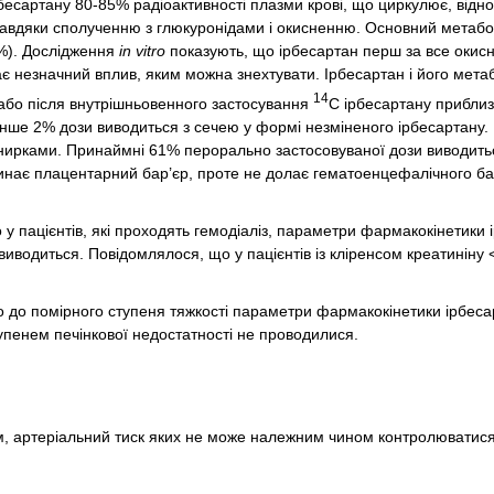
бесартану 80-85% радіоактивності плазми крові, що циркулює, відн
завдяки сполученню з глюкуронідами і окисненню. Основний метабол
6%). Дослідження
in vitro
показують, що ірбесартан перш за все окис
езначний вплив, яким можна знехтувати. Ірбесартан і його метаб
14
, або після внутрішньовенного застосування
С ірбесартану прибли
енше 2% дози виводиться з сечею у формі незміненого ірбесартану.
 нирками. Принаймні 61% перорально застосовуваної дози виводить
инає плацентарний бар’єр, проте не долає гематоенцефалічного бар
о у пацієнтів, які проходять гемодіаліз, параметри фармакокінетики
иводиться. Повідомлялося, що у пацієнтів із кліренсом креатиніну <
кого до помірного ступеня тяжкості параметри фармакокінетики ірбеса
тупенем печінкової недостатності не проводилися.
, артеріальний тиск яких не може належним чином контролюватися