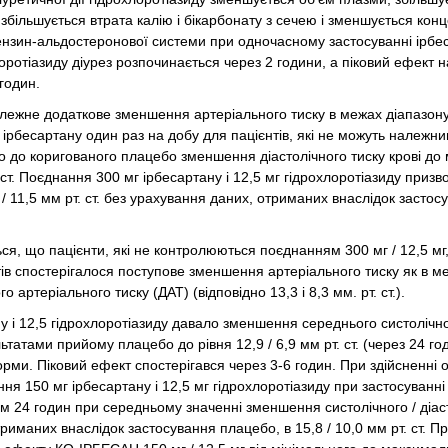
 збільшується втрата калію і бікарбонату з сечею і зменшується кон
тензин-альдостеронової системи при одночасному застосуванні ірбе
оротіазиду діурез розпочинається через 2 години, а піковий ефект 
 годин.
алежне додаткове зменшення артеріального тиску в межах діапазон
 ірбесартану один раз на добу для пацієнтів, які не можуть належн
 до коригованого плацебо зменшення діастолічного тиску крові до 
 ст. Поєднання 300 мг ірбесартану і 12,5 мг гідрохлоротіазиду приз
 / 11,5 мм рт. ст. без урахування даних, отриманих внаслідок застос
ся, що пацієнти, які не контролюються поєднанням 300 мг / 12,5 мг
єнтів спостерігалося поступове зменшення артеріального тиску як в м
о артеріального тиску (ДАТ) (відповідно 13,3 і 8,3 мм. рт. ст.).
у і 12,5 гідрохлоротіазиду давало зменшення середнього систолічно
ьтатами прийому плацебо до рівня 12,9 / 6,9 мм рт. ст. (через 24 го
форми. Піковий ефект спостерігався через 3-6 годин. При здійсненні 
я 150 мг ірбесартану і 12,5 мг гідрохлоротіазиду при застосуванні
м 24 годин при середньому значенні зменшення систолічного / діас
риманих внаслідок застосування плацебо, в 15,8 / 10,0 мм рт. ст. П