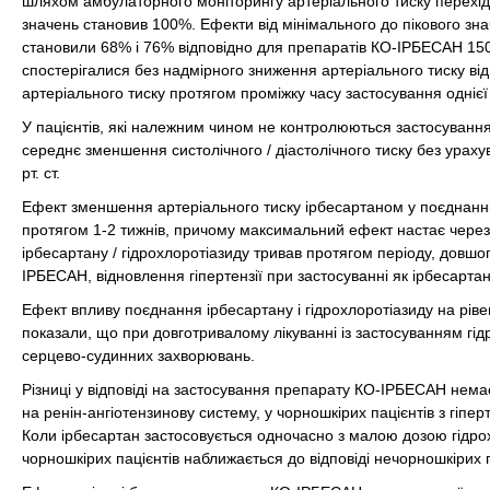
шляхом амбулаторного моніторингу артеріального тиску перехід
значень становив 100%. Ефекти від мінімального до пікового зна
становили 68% і 76% відповідно для препаратів КО-ІРБЕСАН 150 м
спостерігалися без надмірного зниження артеріального тиску в
артеріального тиску протягом проміжку часу застосування однієї
У пацієнтів, які належним чином не контролюються застосування
середнє зменшення систолічного / діастолічного тиску без урахув
рт. ст.
Ефект зменшення артеріального тиску ірбесартаном у поєднанні 
протягом 1-2 тижнів, причому максимальний ефект настає через
ірбесартану / гідрохлоротіазиду тривав протягом періоду, довшо
ІРБЕСАН, відновлення гіпертензії при застосуванні як ірбесартану
Ефект впливу поєднання ірбесартану і гідрохлоротіазиду на ріве
показали, що при довготривалому лікуванні із застосуванням гі
серцево-судинних захворювань.
Різниці у відповіді на застосування препарату КО-ІРБЕСАН немає 
на ренін-ангіотензинову систему, у чорношкірих пацієнтів з гіп
Коли ірбесартан застосовується одночасно з малою дозою гідрохл
чорношкірих пацієнтів наближається до відповіді нечорношкірих п