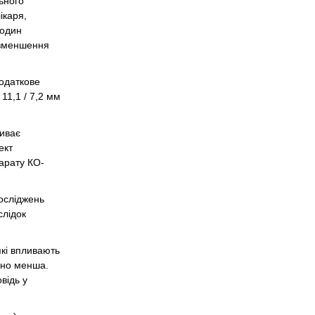
ьного
ікаря,
годин
 зменшення
додаткове
11,1 / 7,2 мм
риває
ект
парату КО-
досліджень
слідок
які впливають
ачно менша.
відь у