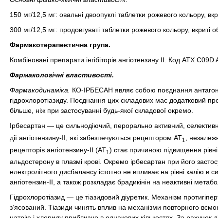
150 мг/12,5 мг: овальні двоопуклі таблетки рожевого кольору, вкр
300 мг/12,5 мг: продовгуваті таблетки рожевого кольору, вкриті о
Фармакотерапевтична група.
Комбіновані препарати інгібіторів ангіотензину II. Код АТХ C09D 
Фармакологічні властивості.
Фармакодинаміка.
КО-ІРБЕСАН являє собою поєднання антагоніста
гідрохлоротіазиду. Поєднання цих складових має додатковий про
більше, ніж при застосуванні будь-якої складової окремо.
Ірбесартан — це сильнодіючий, перорально активний, селективної 
дії ангіотензину-ІІ, які забезпечуються рецептором АТ
, незалеж
1
рецепторів ангіотензину-ІІ (АТ
) стає причиною підвищення рівнів
1
альдостерону в плазмі крові. Окремо ірбесартан при його засто
електролітного дисбалансу істотно не впливає на рівні калію в си
ангіотензин-ІІ, а також розкладає брадикінін на неактивні метабо
Гідрохлоротіазид — це тіазидовий діуретик. Механізм протигіпер
з’ясований. Тіазиди чинять вплив на механізми повторного всм
натрію і хлориду приблизно в однакових кількостях. За рахунок д