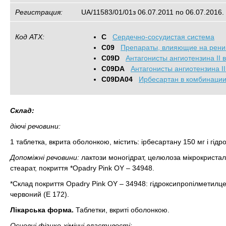
Регистрация:
UA/11583/01/01з 06.07.2011 по 06.07.2016.
Код АТХ:
C
Сердечно-сосудистая система
C09
Препараты, влияющие на рени
C09D
Антагонисты ангиотензина II
C09DA
Антагонисты ангиотензина I
C09DA04
Ирбесартан в комбинации
Склад:
діючі речовини:
1 таблетка, вкрита оболонкою, містить: ірбесартану 150 мг і гідр
Допоміжні речовини:
лактози моногідрат, целюлоза мікрокристал
стеарат, покриття *Opadry Pink OY – 34948.
*Склад покриття Opadry Pink OY – 34948: гідроксипропілметилцел
червоний (Е 172).
Лікарська форма.
Таблетки, вкриті оболонкою.
Основні фізико-хімічні властивості: