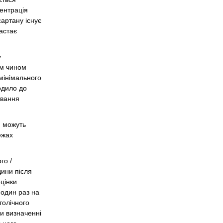
центрація
сартану існує
настає
у
им чином
мінімального
водило до
ування
, можуть
ежах
го /
дини після
оцінки
 один раз на
толічного
ри визначенні