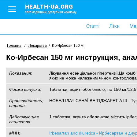
HEALTH-UA.ORG
світ медицини, доступний кожному
Статті
Ліки
Мед
Головна
/
Лекарства
/
Ко-Ирбесан 150 мг
Ко-Ирбесан 150 мг инструкция, ана
Показания:
Лікування есенціальної гіпертензії.Ця ком
яких не може належним чином контролювати
Форма випуска:
Таблетки, вкриті оболонкою, по 150 мг/12,5
Производитель,
НОБЕЛ ІЛАЧ САНАЇ ВЕ ТІДЖАРЕТ А.Ш., Ту
страна:
Действующее
1 таблетка, вкрита оболонкою містить ірбес
вещества:
МНН:
Irbesartan and diuretics - Ирбесартан и диу