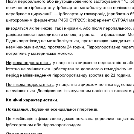
Після перорального або внутрішньовенного застосування
С ір
незміненого ірбесартану. Ірбесартан метаболізується печінкою 
перебуває в циркуляції, — ірбесартану глюкуронід (приблизно 
цитохромним ферментом Р450 CYP2C9; ізофермент CYP3А4 має н
виводяться як печінкою, так і нирками. Або після перопального
радіоактивності виводиться з сечею, а решта — з фекаліями. М
Гідрохлоротіазид не метаболізується, проте швидко виводиться
незміненому вигляді протягом 24 годин. Гідрохлоротіазид перет
потрапляє у материнське молоко.
Ниркова недостатність
: у пацієнтів з нирковою недостатністю аб
істотно не змінюються. Ірбесартан за допомогою гемодіалізу не в
період напіввиведення гідрохлоротіазиду зростав до 21 години.
Печінкова недостатність
: у пацієнтів з цирозом печінки від лег
не змінюються. Дослідження із залученням пацієнтів з тяжким с
Клінічні характеристики.
Показання.
Лікування есенціальної гіпертензії.
Ця комбінація з фіксованою дозою показана дорослим пацієнтам
ірбесартаном або гідрохлоротіазидом.
Протипоказання.