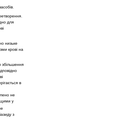
засобів.
еретворення.
дно для
ві
но низьке
зми крові на
я збільшення
ідповідно
ві
рігається в
влено не
ищими у
не
іазиду з