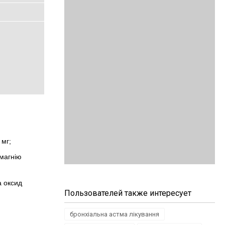
 мг;
 магнію
а оксид
Пользователей также интересует
бронхіальна астма лікування