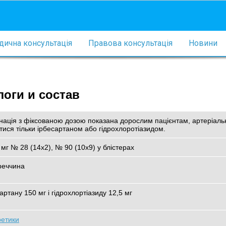
ична консультація
Правова консультація
Новини
логи и состав
бінація з фіксованою дозою показана дорослим пацієнтам, артеріаль
ся тільки ірбесартаном або гідрохлоротіазидом.
 мг № 28 (14х2), № 90 (10х9) у блістерах
реччина
артану 150 мг і гідрохлортіазиду 12,5 мг
ретики