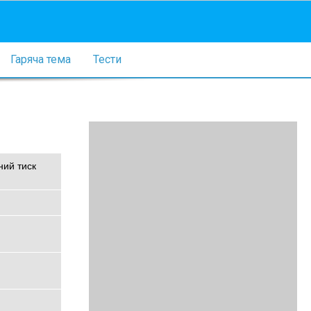
Гаряча тема
Тести
ний тиск