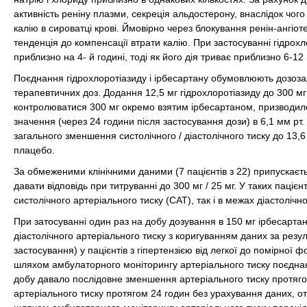
активність реніну плазми, секреція альдостерону, внаслідок чого
калію в сироватці крові. Ймовірно через блокування ренін-ангіо
тенденція до компенсації втрати калію. При застосуванні гідрохл
приблизно на 4- й годині, тоді як його дія триває приблизно 6-12
Поєднання гідрохлоротіазиду і ірбесартану обумовлюють дозоз
терапевтичних доз. Додання 12,5 мг гідрохлоротіазиду до 300 мг
контролюватися 300 мг окремо взятим ірбесартаном, призводило
значення (через 24 години після застосування дози) в 6,1 мм рт.
загального зменшення систолічного / діастолічного тиску до 13,6
плацебо.
За обмеженими клінічними даними (7 пацієнтів з 22) припускаєть
давати відповідь при титруванні до 300 мг / 25 мг. У таких паці
систолічного артеріального тиску (САТ), так і в межах діастолічног
При затосуванні один раз на добу дозування в 150 мг ірбесартан
діастолічного артеріального тиску з коригуванням даних за резул
застосування) у пацієнтів з гіпертензією від легкої до помірної 
шляхом амбулаторного моніторингу артеріального тиску поєднанн
добу давало послідовне зменшення артеріального тиску протяго
артеріального тиску протягом 24 годин без урахування даних, от