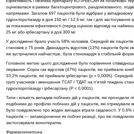
Ефективність і безпека препарату КО-ІРБЕСАН як початкової терап
оцінювалася в рамках багатоцентрового, рандомізованого, подві
напрямами. Загалом 697 пацієнтів були відібрані у випадковому 
гідрохлоротіазиду в дозі 150 мг / 12,5 мг, так і для застосуванн
за показником ефективності (перед оцінкою відповіді на найменшу
25 мг або ірбесартану в дозі 300 мг.
У дослідженні брало участь 58% чоловіків. Середній вік пацієнтів 
становив ≥ 75 років. Дванадцять відсотків (12%) пацієнтів були 
які зустрічалися найчастіше, була стенокардія в стабільній формі
Головною метою цього дослідження було порівняння співвідношен
лікування. Сорок сім відсотків (47%) пацієнтів, які приймали ком
33,2% пацієнтів, які приймали ірбесартан (р = 0,0005). Середній
групі учасників і зменшення ТСАТ / ТДАТ на п’ятий тиждень становил
гідрохлоротіазиду і ірбесартану (Р < 0,0001).
Типи і кількість випадків побічних дій у пацієнтів, які проходили
подібними до профілю побічних дій у пацієнтів, які отримували 
було повідомлено про жоден випадок втрати свідомості. У 0,6% і 
пацієнтів — запаморочення як побічні реакції, про які повідомлял
застосовувала монотерапію.
Фармакокінетика.