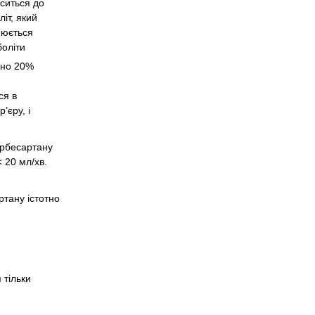
оситься до
іт, який
нюється
оліти
зно 20%
ся в
’єру, і
 ірбесартану
 20 мл/хв.
ртану істотно
 тільки