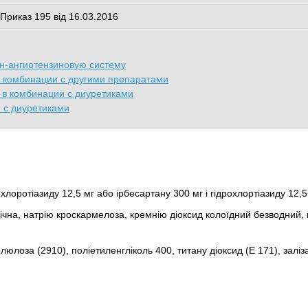
 Приказ 195 від 16.03.2016
н-ангиотензиновую систему
 в комбинации с другими препаратами
I в комбинации с диуретиками
 с диуретиками
охлоротіазиду 12,5 мг або ірбесартану 300 мг і гідрохлортіазиду 12,5
ічна, натрію кроскармелоза, кремнію діоксид колоїдний безводний,
юлоза (2910), поліетиленгліколь 400, титану діоксид (Е 171), заліз