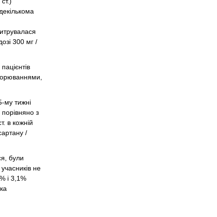
ст.)
 декількома
 титрувалася
озі 300 мг /
 пацієнтів
хворюваннями,
5-му тижні
. порівняно з
т. в кожній
сартану /
ся, були
 учасників не
% і 3,1%
яка