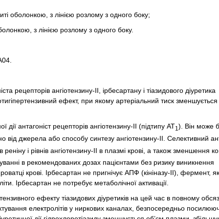
иті оболонкою, з лінією розлому з одного боку;
болонкою, з лінією розлому з одного боку.
A04.
 рецепторів ангіотензину-ІІ, ірбесартану і тіазидового діуретика
тигіпертензивний ефект, при якому артеріальний тиск зменшується
дії антагоніст рецепторів ангіотензину-ІІ (підтипу АТ
). Він може 
1
но від джерела або способу синтезу ангіотензину-ІІ. Селективний ан
 реніну і рівнів ангіотензину-ІІ в плазмі крові, а також зменшення к
суванні в рекомендованих дозах пацієнтами без ризику виникнення
роватці крові. Ірбесартан не пригнічує АПФ (кініназу-ІІ), фермент, я
літи. Ірбесартан не потребує метаболічної активації.
тензивного ефекту тіазидових діуретиків на цей час в повному обсяз
октування електролітів у ниркових каналах, безпосередньо посилюю
іуретичної дії гідрохлоротіазиду зменшується об’єм плазми, збільшу