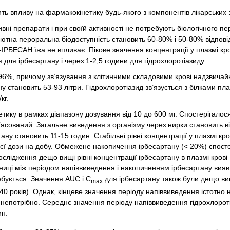
ть впливу на фармакокінетику будь-якого з компонентів лікарських 
вні препарати і при своїй активності не потребують біологічного п
тна пероральна біодоступність становить 60-80% і 50-80% відпові
-ІРБЕСАН їжа не впливає. Пікове значення концентрації у плазмі кро
 для ірбесартану і через 1-2,5 години для гідрохлоротіазиду.
96%, причому зв’язування з клітинними складовими крові надзвичай
 становить 53-93 літри. Гідрохлоротіазид зв’язується з білками пла
кг.
тику в рамках діапазону дозування від 10 до 600 мг. Спостерігалос
’ясований. Загальне виведення з організму через нирки становить в
ану становить 11-15 годин. Стабільні рівні концентрації у плазмі кро
єї дози на добу. Обмежене накопичення ірбесартану (< 20%) спосте
ослідження дещо вищі рівні концентрації ірбесартану в плазмі крові
 різниці між періодом напіввиведення і накопиченням ірбесартану вия
ребується. Значення AUC і С
для ірбесартану також були дещо в
max
 - 40 років). Однак, кінцеве значення періоду напіввиведення істотно 
я непотрібно. Середнє значення періоду напіввиведення гідрохлорот
ин.