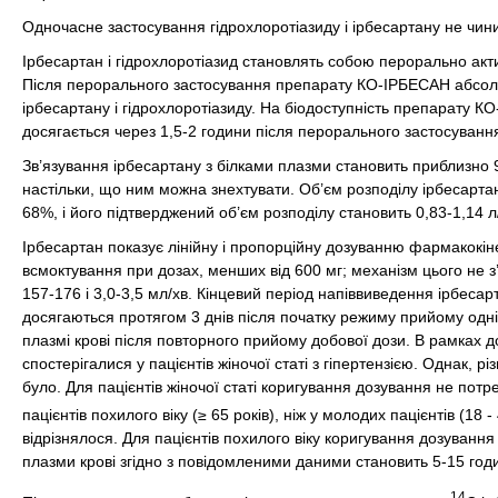
Одночасне застосування гідрохлоротіазиду і ірбесартану не чини
Ірбесартан і гідрохлоротіазид становлять собою перорально акти
Після перорального застосування препарату КО-ІРБЕСАН абсолю
ірбесартану і гідрохлоротіазиду. На біодоступність препарату КО
досягається через 1,5-2 години після перорального застосування
Зв’язування ірбесартану з білками плазми становить приблизно 
настільки, що ним можна знехтувати. Об’єм розподілу ірбесартану
68%, і його підтверджений об’єм розподілу становить 0,83-1,14 л/
Ірбесартан показує лінійну і пропорційну дозуванню фармакокіне
всмоктування при дозах, менших від 600 мг; механізм цього не з
157-176 і 3,0-3,5 мл/хв. Кінцевий період напіввиведення ірбесарт
досягаються протягом 3 днів після початку режиму прийому одні
плазмі крові після повторного прийому добової дози. В рамках д
спостерігалися у пацієнтів жіночої статі з гіпертензією. Однак,
було. Для пацієнтів жіночої статі коригування дозування не пот
пацієнтів похилого віку (≥ 65 років), ніж у молодих пацієнтів (18
відрізнялося. Для пацієнтів похилого віку коригування дозуванн
плазми крові згідно з повідомленими даними становить 5-15 год
14