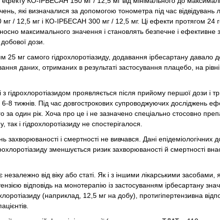
 ефекту КО-ІРБЕСАН 150 мг / 12,5 мг від мінімального до максимал
чень, які визначалися за допомогою тонометра під час відвідувань л
г / 12,5 мг і КО-ІРБЕСАН 300 мг / 12,5 мг. Ці ефекти протягом 24 
ідносно максимального значення і становлять безпечне і ефективне
 добової дози.
м 25 мг самого гідрохлоротіазиду, додавання ірбесартану давало 
ання даних, отриманих в результаті застосування плацебо, на рівні 
з гідрохлоротіазидом проявляється після прийому першої дози і т
 6-8 тижнів. Під час довгострокових супроводжуючих досліджень еф
го за один рік. Хоча про це і не зазначено спеціально стосовно пре
, так і гідрохлоротіазиду не спостерігалося.
нь захворюваності і смертності не вивчався. Дані епідеміологічних 
дрохлоротіазиду зменшується ризик захворюваності й смертності вна
незалежно від віку або статі. Як і з іншими лікарськими засобами, 
ертензією відповідь на монотерапію із застосуванням ірбесартану зн
оротіазиду (наприклад, 12,5 мг на добу), протигіпертензивна відпо
ацієнтів.