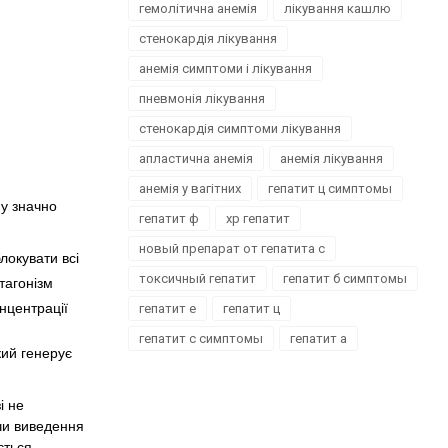
гемолітична анемія
лікування кашлю
стенокардія лікування
анемія симптоми і лікування
пневмонія лікування
стенокардія симптоми лікування
апластична анемія
анемія лікування
анемія у вагітних
гепатит ц симптомы
 у значно
гепатит ф
хр гепатит
новый препарат от гепатита с
блокувати всі
токсичный гепатит
гепатит б симптомы
тагонізм
онцентрації
гепатит е
гепатит ц
гепатит с симптомы
гепатит а
кий генерує
і не
чи виведення
ється