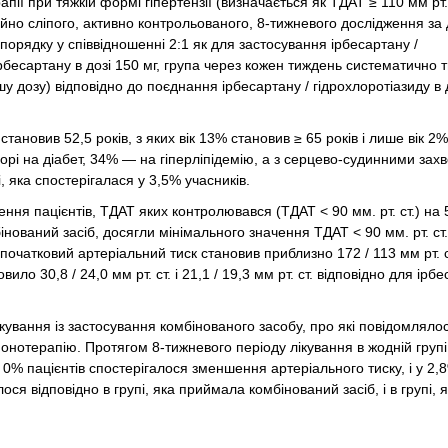
ії при тяжкій формі гіпертензії (визначається як ТДАТ ≥ 110 мм рт. 
йно сліпого, активно контрольованого, 8-тижневого дослідження за
порядку у співвідношенні 2:1 як для застосування ірбесартану /
я ірбесартану в дозі 150 мг, група через кожен тиждень систематично
 дозу) відповідно до поєднання ірбесартану / гідрохлоротіазиду в д
становив 52,5 років, з яких вік 13% становив ≥ 65 років і лише вік 2%
хворі на діабет, 34% — на гіперліпідемію, а з серцево-судинними за
, яка спостерігалася у 3,5% учасників.
ня пацієнтів, ТДАТ яких контролювався (ТДАТ < 90 мм. рт. ст.) на 
бінований засіб, досягли мінімального значення ТДАТ < 90 мм. рт. ст
 початковий артеріальний тиск становив приблизно 172 / 113 мм рт. с
о 30,8 / 24,0 мм рт. ст. і 21,1 / 19,3 мм рт. ст. відповідно для ірбе
 лікування із застосування комбінованого засобу, про які повідомляло
монотерапію. Протягом 8-тижневого періоду лікування в жодній групі
0% пацієнтів спостерігалося зменшення артеріального тиску, і у 2,8
ося відповідно в групі, яка приймала комбінований засіб, і в групі, 