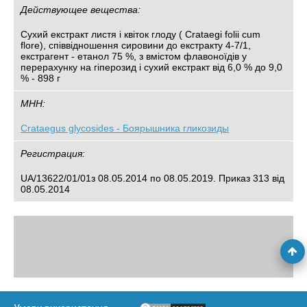
Действующее вещества:
Сухий екстракт листя і квіток глоду ( Crataegi folii cum
flore), співвідношення сировини до екстракту 4-7/1,
екстрагент - етанол 75 %, з вмістом флавоноїдів у
перерахунку на гіперозид і сухий екстракт від 6,0 % до 9,0
% - 898 г
МНН:
Crataegus glycosides - Боярышника гликозиды
Регистрация:
UA/13622/01/01з 08.05.2014 по 08.05.2019. Приказ 313 від
08.05.2014