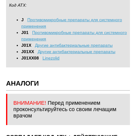
Код АТХ:
J
Противомикробные препараты для системного
применения
J01
Противомикробные препараты для системного
применения
J01X
Другие антибактериальные препараты
J01XX
Другие антибактериальные препараты
J01XX08
Linezolid
АНАЛОГИ
ВНИМАНИЕ!
Перед применением
проконсультируйтесь со своим лечащим
врачом