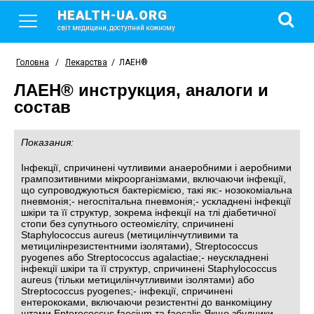
HEALTH-UA.ORG
світ медицини, доступний кожному
Головна
/
Лекарства
/
ЛАЕН®
ЛАЕН® инструкция, аналоги и
состав
Показания:
Інфекції, спричинені чутливими анаеробними і аеробними
грампозитивними мікроорганізмами, включаючи інфекції,
що супроводжуються бактеріємією, такі як:- нозокоміальна
пневмонія;- негоспітальна пневмонія;- ускладнені інфекції
шкіри та її структур, зокрема інфекції на тлі діабетичної
стопи без супутнього остеомієліту, спричинені
Staphylococcus aureus (метицилінчутливими та
метицилінрезистентними ізолятами), Streptococcus
pyogenes або Streptococcus agalactiae;- неускладнені
інфекції шкіри та її структур, спричинені Staphylococcus
aureus (тільки метицилінчутливими ізолятами) або
Streptococcus pyogenes;- інфекції, спричинені
ентерококами, включаючи резистентні до ванкоміцину
штами Enterococcus faecium та faecalis.Якщо збудники