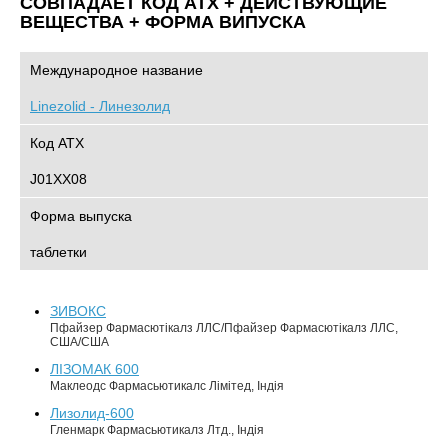
СОВПАДАЕТ КОД ATХ + ДЕЙСТВУЮЩИЕ
ВЕЩЕСТВА + ФОРМА ВИПУСКА
Международное название
Linezolid - Линезолид
Код АТХ
J01XX08
Форма выпуска
таблетки
ЗИВОКС
Пфайзер Фармасютікалз ЛЛС/Пфайзер Фармасютікалз ЛЛС,
США/США
ЛІЗОМАК 600
Маклеодс Фармасьютикалс Лімітед, Індія
Лизолид-600
Гленмарк Фармасьютикалз Лтд., Індія