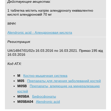
Действующее вещества:
1 таблетка містить натрію алендронату еквівалентно
кислоті алендроновій 70 мг
МНН:
Alendronic acid - Алендроновая кислота
Регистрация:
UA/14847/01/02з 16.03.2016 по 16.03.2021. Приказ 195 від
16.03.2016
Код АТХ:
M
Костно-мышечная система
M05
Препараты для лечения заболеваний костей
M05B
Препараты, влияющие на минерализацию
костей
M05BA
Бифосфонаты
M05BA04
Alendronic acid