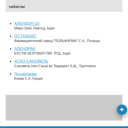
таблетки
АЛЕНДОН-10
Мікро Лабс Лімітед, Індія
ОСТЕМАКС
Фармацевтичний завод "ПОЛЬФАРМА" С.А., Польща
АЛЄНДРА®
КУСУМ ХЕЛТХКЕР ПВТ. ЛТД., Індія
АСКО-САНОВЕЛЬ
Сановель Іляч Санаі ве Тиджарет А.Ш., Туреччина
Лондромакс
Клева С.А, Греція