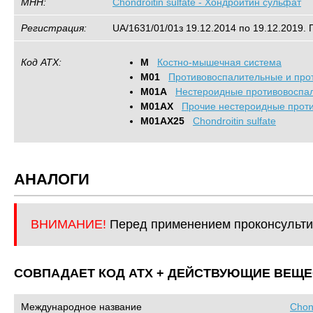
МНН:
Chondroitin sulfate - Хондроитин сульфат
Регистрация:
UA/1631/01/01з 19.12.2014 по 19.12.2019. 
Код АТХ:
M
Костно-мышечная система
M01
Противовоспалительные и про
M01A
Нестероидные противовоспа
M01AX
Прочие нестероидные прот
M01AX25
Chondroitin sulfate
АНАЛОГИ
ВНИМАНИЕ!
Перед применением проконсульти
СОВПАДАЕТ КОД ATХ + ДЕЙСТВУЮЩИЕ ВЕЩЕ
Международное название
Chon