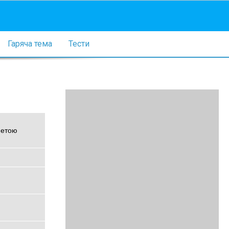
Гаряча тема
Тести
метою