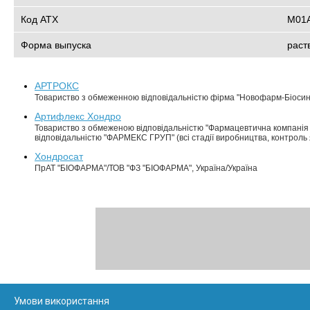
Код АТХ
M01
Форма выпуска
раст
АРТРОКС
Товариство з обмеженною відповідальністю фірма "Новофарм-Біосинт
Артифлекс Хондро
Товариство з обмеженою відповідальністю "Фармацевтична компанія "З
відповідальністю "ФАРМЕКС ГРУП" (всі стадії виробництва, контроль я
Хондросат
ПрАТ "БІОФАРМА"/ТОВ "ФЗ "БІОФАРМА", Україна/Україна
Умови використання