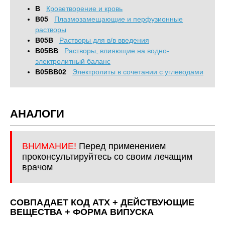
B
Кроветворение и кровь
B05
Плазмозамещающие и перфузионные
растворы
B05B
Растворы для в/в введения
B05BB
Растворы, влияющие на водно-
электролитный баланс
B05BB02
Электролиты в сочетании с углеводами
АНАЛОГИ
ВНИМАНИЕ!
Перед применением
проконсультируйтесь со своим лечащим
врачом
СОВПАДАЕТ КОД ATХ + ДЕЙСТВУЮЩИЕ
ВЕЩЕСТВА + ФОРМА ВИПУСКА