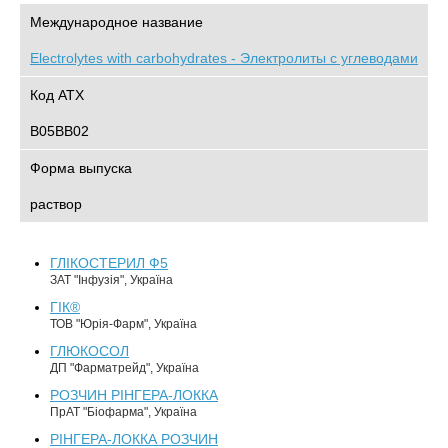
Международное название
Electrolytes with carbohydrates - Электролиты с углеводами
Код АТХ
B05BB02
Форма выпуска
раствор
ГЛІКОСТЕРИЛ Ф5
ЗАТ "Інфузія", Україна
ГІК®
ТОВ "Юрія-Фарм", Україна
ГЛЮКОСОЛ
ДП "Фарматрейд", Україна
РОЗЧИН РІНГЕРА-ЛОККА
ПрАТ "Біофарма", Україна
РІНГЕРА-ЛОККА РОЗЧИН