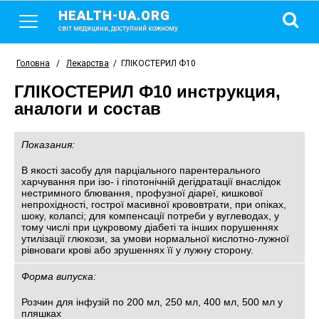
HEALTH-UA.ORG
світ медицини, доступний кожному
Головна
/
Лекарства
/
ГЛІКОСТЕРИЛ Ф10
ГЛІКОСТЕРИЛ Ф10 инструкция,
аналоги и состав
Показания:
В якості засобу для парціального парентерального
харчування при ізо- і гіпотонічній дегідратації внаслідок
нестримного блювання, профузної діареї, кишкової
непрохідності, гострої масивної крововтрати, при опіках,
шоку, колапсі; для компенсації потреби у вуглеводах, у
тому числі при цукровому діабеті та інших порушеннях
утилізації глюкози, за умови нормальної кислотно-лужної
рівноваги крові або зрушеннях її у лужну сторону.
Форма випуска:
Розчин для інфузій по 200 мл, 250 мл, 400 мл, 500 мл у
пляшках