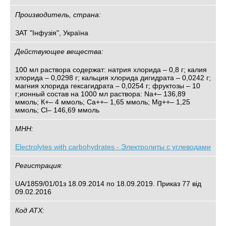
Производитель, страна:
ЗАТ "Інфузія", Україна
Действующее вещества:
100 мл раствора содержат: натрия хлорида – 0,8 г; калия
хлорида – 0,0298 г; кальция хлорида дигидрата – 0,0242 г;
магния хлорида гексагидрата – 0,0254 г; фруктозы – 10
г;ионный состав на 1000 мл раствора: Na+– 136,89
ммоль; К+– 4 ммоль; Са++– 1,65 ммоль; Mg++– 1,25
ммоль; Cl– 146,69 ммоль
МНН:
Electrolytes with carbohydrates - Электролиты с углеводами
Регистрация:
UA/1859/01/01з 18.09.2014 по 18.09.2019. Приказ 77 від
09.02.2016
Код АТХ: