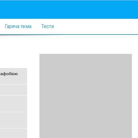
Гаряча тема
Тести
орафобією