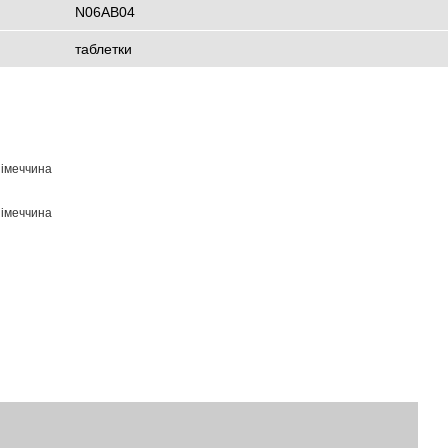
N06AB04
таблетки
Німеччина
Німеччина