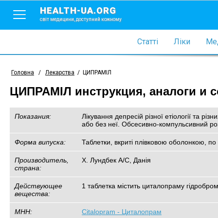
HEALTH-UA.ORG
світ медицини, доступний кожному
Статті
Ліки
Мед
Головна
/
Лекарства
/
ЦИПРАМІЛ
ЦИПРАМІЛ инструкция, аналоги и с
Показания:
Лікування депресій різної етіології та різ
або без неї. Обсесивно-компульсивний ро
Форма випуска:
Таблетки, вкриті плівковою оболонкою, по 
Производитель,
Х. Лундбек А/С, Данія
страна:
Действующее
1 таблетка містить циталопраму гідробром
вещества:
МНН:
Citalopram - Циталопрам