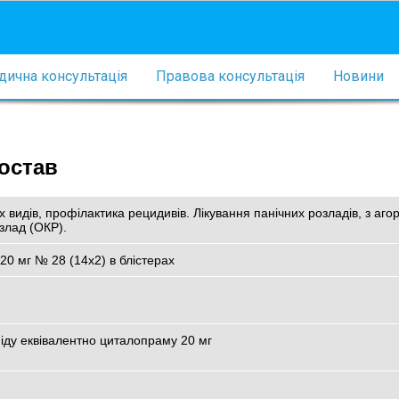
ична консультація
Правова консультація
Новини
остав
них видів, профілактика рецидивів. Лікування панічних розладів, з аг
злад (ОКР).
20 мг № 28 (14х2) в блістерах
іду еквівалентно циталопраму 20 мг