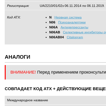
Регистрация:
UA/2210/01/02з 06.11.2014 по 06.11.2019.
Код АТХ:
N
Нервная система
N06
Психоаналептики
N06A
Антидепрессанты
N06AB
Cелективные ингибиторы о
N06AB04
Citalopram
АНАЛОГИ
ВНИМАНИЕ!
Перед применением проконсульти
СОВПАДАЕТ КОД ATХ + ДЕЙСТВУЮЩИЕ ВЕЩЕ
Международное название